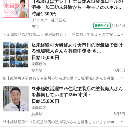
【残業ほぼナシ！】土日休み◎金属ロールの
者も大歓迎❗ 🍀大学生から40代、50代も活躍中です❗ 🍀留学生も大歓迎❗
溶接・加工◎未経験から一生モノのスキル…
...
時給1,300円
UTコネクト株式会社
1月24日
提携サイト
旭市
＜金属製品の溶接加工＞ 未経験歓迎！ 丁寧に教えて貰えるので安心！
一生ものの専門スキルも身につけられます☆ 具体的には… ◆鉄鋼ロー
千葉
旭市
大工
🙋未経験可★研修あり★市川の塗装店で働け
ルの表面を削る ◆溶接作業 ◆機械加工での補修 顧客先により作業が
る現場職人さんを募集中🧑‍🎨 🌟…
変わるので飽きずにお...
日給15,000円
遠藤建装
妙典駅
8月6日
🙋未経験可★研修あり★市川の塗装店で働ける現場職人さんを募集中
🧑‍🎨 🌟⭐✨遠藤建装の塗装職人として千葉や東京で現場仕事をしてみ
千葉
市川市
妙典駅
建築
🔰未経験活躍中🚸住宅塗装店の塗装職人さん
ませんか？✨⭐🌟 研修👷やサポート🧑‍🤝‍🧑があるので、未経験でも不
を募集しています🎨🏡 市川・…
安なく働けます😊🌈🌞...
日給15,000円
遠藤建装
妙典駅
8月6日
🔰未経験活躍中🚸住宅塗装店の塗装職人さんを募集しています🎨🏡 市
川・浦安周辺を中心に千葉・東京の住宅塗装を行う遠藤建装です😀 当