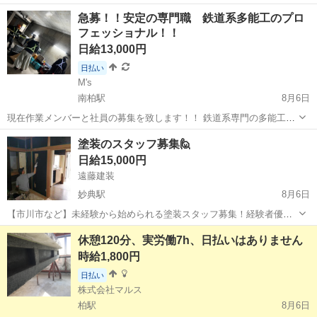
迎！ 細かい作業をするのが得意な方にオススメのお仕事★ わからない
千葉
旭市
大工
急募！！安定の専門職 鉄道系多能工のプロ
ことがあればすぐ聞ける環境なので、 初めての方も安心です♪ 20代・
フェッショナル！！
30代・40代の幅広...
日給13,000円
日払い
M's
南柏駅
8月6日
現在作業メンバーと社員の募集を致します！！ 鉄道系専門の多能工の
仕事がメインの会社です。 まず初めに、連絡が途絶える方や適当な返
千葉
柏市
南柏駅
その他
瓦屋根
塗装のスタッフ募集🙋
信の方マナーや常識が無い方は連絡しないで下さい、こちらの時間の
日給15,000円
無駄です。 現在の現場は海外の方...
遠藤建装
妙典駅
8月6日
【市川市など】未経験から始められる塗装スタッフ募集！経験者優遇
🌈 市川市の塗装会社で、一緒に働いてくれる仲間を募集しています😊
千葉
市川市
妙典駅
その他
スタッフ
休憩120分、実労働7h、日払いはありません
「手に職をつけたい🏃」「体を動かす仕事がしたい🏋️」 そんな方にお
時給1,800円
すすめのお仕...
日払い
株式会社マルス
柏駅
8月6日