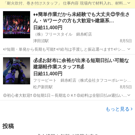
「耐火吹付、巻き付けスタッフ」 仕事内容 現場内で材料入れ、材料カ
ット、清掃 株式会社マルス 千葉県知事許可 般-29 第47889号 - 千葉県
千葉
柏市
柏駅
その他
スタッフ
♦️♦️簡単作業だから未経験でも大丈夫😊学生さ
柏市 勤務時間8時17時(休憩120分) 実労動時間7h 時給1....
ん・Ｗワークの方も大歓迎✨建築系…
日給11,400円
（株）フリースタイル 錦糸町店
津田沼駅
8月5日
🍉短期・単発から長期も可能❗ 🍉給与は手渡しと振込選べます❗ 🍉シフ
トは日勤夜勤自由なスケジューリングが可能❗ 🍉経験・資格不要で初心
千葉
習志野市
津田沼駅
建築
掲示板
💰💰お財布に余裕が出来る短期日払い可能な
者も大歓迎❗ 🍉大学生から40代、50代も活躍中です❗ 🥰会社員・自営
建築軽作業スタッフ❗❗💰
業・学...
日給11,400円
フリービート 錦糸町店（株式会社タフコーポレーション）
松戸新田駅
8月5日
🟡初心者大歓迎❗ 🟡短期1日～長期迄ＯＫ❗ 🟡給料は全額日払or週払い振
込み❗ 🟡仕事が早く終わった時も給与保証❗ 🟡シフトは前日提出でもＯ
千葉
松戸市
松戸新田駅
建築
給料
Ｋ❗ 🍧仕事内容🍧 各種建築現場において、 廃材片付け・清掃・各種...
もっと見る
投稿