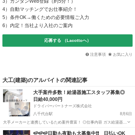
3）カンタンWeb登録（約5分！）
4）自動マッチングでお仕事紹介！
5）条件OK→働くための必要情報ご入力
6）内定！当社より入社のご案内
応募する
（Lacottoへ）
注意事項
お気に入り
大工(建築)のアルバイトの関連記事
大手案件多数！給湯器施工スタッフ募集◎
日給40,000円
ドライバーパートナーズ株式会社
八千代台駅
8月6日
大手メーカーと連携しているため案件豊富！ ◎仕事内容 ガス給湯器・
電気給湯器の取付・交換・撤去を行うお仕事です。 ・1日1〜4件の施
千葉
千葉市
八千代台駅
建築
給湯器
🍉🍉🍉日勤も夜勤も大募集中❗❗ 日払いOK
工（ご自身で件数選択可能） ・事務処理は連携会社本部が代行！ ・現