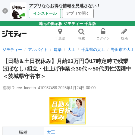
アプリならお得な情報を見逃さない！
インストール
アプリで開く
地元の掲示板 ジモティー 千葉版
千葉県
検索
ログイン
投稿
ジモティー
アルバイト
建築
大工
千葉県の大工
野田市の大工
【日勤＆土日祝休み】月給23万円◎17時定時で残業
ほぼなし♪組立・仕上げ作業☆30代～50代男性活躍中
＜茨城県守谷市＞
投稿ID: rec_lacotto_410937486
2025年1月24日 00:00
職種
大工