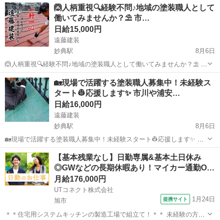
千葉
市川市
妙典駅
建築
🙆人柄重視🔍経験不問♪地域の塗装職人として
店では塗装職人👷🎨を只今緊急募集中📢 やり甲斐のある塗装現場のお
働いてみませんか？⛱️ 市…
仕事を始めてみませ...
日給15,000円
遠藤建装
妙典駅
8月6日
🙆人柄重視🔍経験不問♪地域の塗装職人として働いてみませんか？⛱️ 市
川に拠点を持つ塗装会社、遠藤建装です🌞🙇 当社では業務拡大につ
千葉
市川市
妙典駅
建築
🏡現場で活躍する塗装職人募集中！未経験ス
き、塗装現場の新メンバーを募集🌟🎵 塗装職人経験がある方🦸、未経
タート👷応援します✨ 市川や浦安…
験の方🙋どち...
日給16,000円
遠藤建装
妙典駅
8月6日
🏡現場で活躍する塗装職人募集中！未経験スタート👷応援します✨ 市
川や浦安で住宅塗装などを行う遠藤建装です☺️🏘️ 当店では現在塗装ス
千葉
市川市
妙典駅
その他
【基本残業なし】日勤専属&基本土日休み
タッフ🎨を募集中📢 経験者はもちろん、未経験の方も活躍できる環境
◎GWなどの長期休暇あり！マイカー通勤O…
になっています...
月給176,000円
UTコネクト株式会社
1月24日
提携サイト
旭市
＊＊住宅用システムキッチンの製造工場で組立て！＊＊ 未経験の方歓