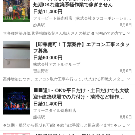
短期OKな建築系軽作業で稼ぎません…
場情報はスマホに届くので...
日給11,400円
フリービート錦糸町店（株式会社タフコーポレーション）
妙典駅
8月6日
🫧各種建築改修現場補助(監督さん職人さんの補助)❗❗ 🫧初めての方でも
大歓迎❗❗ 🫧取り急ぎお金が必要な方やガッツリ稼ぎたい方❗❗ 🫧日払い
千葉
市川市
妙典駅
建築
掲示板
【即稼働可！千葉案件】エアコン工事スタッ
を大いに利用して下さい❗❗ 🟡お仕事内容 建築現場での軽作業 ...
フ募集
日給60,000円
株式会社アストルグループ
習志野市
8月6日
案件増加につき、エアコン取付工事を行っていただける即戦力スタッ
フを募集しています。 顔合わせ後、最短2週間で稼働可能。 繁忙期だ
千葉
習志野市
その他
🟧🟧週1～OK✨平日だけ・土日だけでも大歓
けでなく、その後も継続して案件がありますので、長期的に安定して
迎✨建築現場での片付け・清掃など軽作…
稼働したい方を歓迎します。...
日給11,400円
フリースタイル錦糸町店
船橋駅
8月6日
🍀短期・単発から長期も可能❗ 🍀給与は手渡しと振込選べます❗ 🍀シフ
トは日勤夜勤自由なスケジューリングが可能❗ 🍀経験・資格不要で初心
千葉
千葉市
船橋駅
建築
建築現場