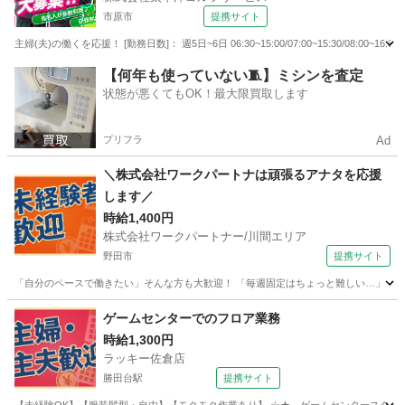
市原市
提携サイト
主婦(夫)の働くを応援！ [勤務日数]： 週5日~6日 06:30~15:00/07:00~15:30/08:00~16:30/0
千葉
市原市
その他
【何年も使っていない🧵】ミシンを査定
状態が悪くてもOK！最大限買取します
プリフラ
Ad
＼株式会社ワークパートナは頑張るアナタを応援
します／
時給1,400円
株式会社ワークパートナー/川間エリア
野田市
提携サイト
「自分のペースで働きたい」そんな方も大歓迎！ 「毎週固定はちょっと難しい…」 「不
千葉
野田市
イベントスタッフ
ゲームセンターでのフロア業務
時給1,300円
ラッキー佐倉店
勝田台駅
提携サイト