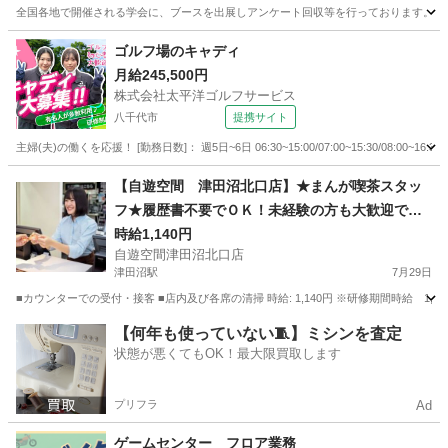
全国各地で開催される学会に、ブースを出展しアンケート回収等を行っております。 千
千葉
千葉市
イベントスタッフ
スタッフ
ゴルフ場のキャディ
月給245,500円
株式会社太平洋ゴルフサービス
八千代市
提携サイト
主婦(夫)の働くを応援！ [勤務日数]： 週5日~6日 06:30~15:00/07:00~15:30/08:00~16:30/0
千葉
八千代市
その他
【自遊空間 津田沼北口店】★まんが喫茶スタッ
フ★履歴書不要でＯＫ！未経験の方も大歓迎で
す！JR津田沼駅徒歩3分♪
時給1,140円
自遊空間津田沼北口店
津田沼駅
7月29日
■カウンターでの受付・接客 ■店内及び各席の清掃 時給: 1,140円 ※研修期間時給 1
千葉
習志野市
津田沼駅
漫画喫茶
時給
【何年も使っていない🧵】ミシンを査定
状態が悪くてもOK！最大限買取します
プリフラ
Ad
ゲームセンター フロア業務