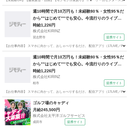
【未経験OK】【服装髪型・自由】【モクモク作業あり】 ☆★ ゲームセンタースタッフ★☆ 夕方
千葉
佐倉市
勝田台駅
ゲームセンター
週10時間で月10万円も！未経験80％・女性95％だ
から""はじめて""でも安心。今流行りのライブ配
信を始めてみませんか？
時給1,226円
株式会社KIRINZ
習志野市
提携サイト
【お仕事内容】 スマホに向かって、おしゃべりするだけ。 配信アプリ（17LIVE／Poco
千葉
習志野市
イベントスタッフ
週10時間で月10万円も！未経験80％・女性95％だ
から""はじめて""でも安心。今流行りのライブ配
信を始めてみませんか？
時給1,226円
株式会社KIRINZ
柏市
提携サイト
【お仕事内容】 スマホに向かって、おしゃべりするだけ。 配信アプリ（17LIVE／Poco
千葉
柏市
イベントスタッフ
ゴルフ場のキャディ
月給245,500円
株式会社太平洋ゴルフサービス
成田市
提携サイト