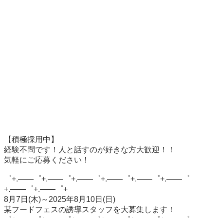
【積極採用中】

経験不問です！人と話すのが好きな方大歓迎！！

気軽にご応募ください！

゜+.――゜+.――゜+.――゜+.――゜+.――゜+.――゜
+.――゜+.――゜+

8月7日(木)～2025年8月10日(日)

某フードフェスの誘導スタッフを大募集します！
