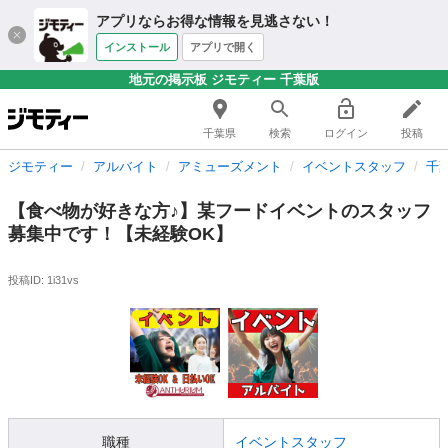
アプリならお得な情報を見逃さない！
インストール
アプリで開く
地元の掲示板 ジモティー 千葉版
千葉県
検索
ログイン
投稿
ジモティー
アルバイト
アミューズメント
イベントスタッフ
千
【食べ物が好きな方♪】某フードイベントのスタッフ
募集中です！【未経験OK】
投稿ID: 1i31vs
職種
イベントスタッフ