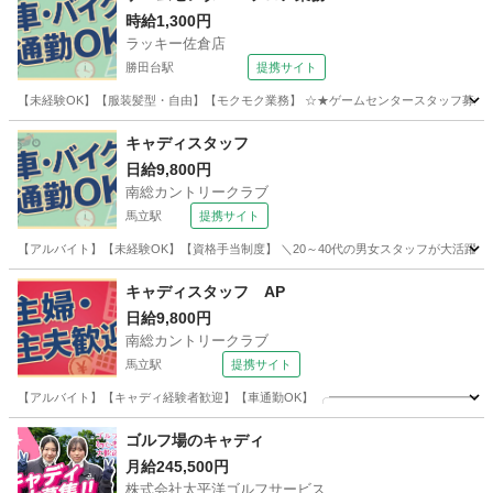
時給1,300円
ラッキー佐倉店
勝田台駅
提携サイト
【未経験OK】【服装髪型・自由】【モクモク業務】 ☆★ゲームセンタースタッフ募集★☆ ‾‾‾
千葉
佐倉市
勝田台駅
ゲームセンター
キャディスタッフ
日給9,800円
南総カントリークラブ
馬立駅
提携サイト
【アルバイト】【未経験OK】【資格手当制度】 ＼20～40代の男女スタッフが大活躍できる職場です／
千葉
市原市
馬立駅
その他
キャディスタッフ AP
日給9,800円
南総カントリークラブ
馬立駅
提携サイト
【アルバイト】【キャディ経験者歓迎】【車通勤OK】 ╭━━━━━━━━━━━━━━━
千葉
市原市
馬立駅
その他
ゴルフ場のキャディ
月給245,500円
株式会社太平洋ゴルフサービス