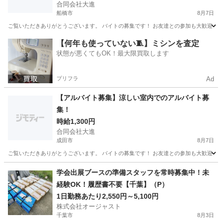
合同会社大進
船橋市
8月7日
ご覧いただきありがとうございます。 バイトの募集です！ お友達との参加も大歓迎！ 開催日：
千葉
船橋市
イベントスタッフ
夏祭り
【何年も使っていない🧵】ミシンを査定
状態が悪くてもOK！最大限買取します
プリフラ
Ad
【アルバイト募集】涼しい室内でのアルバイト募
集！
時給1,300円
合同会社大進
成田市
8月7日
ご覧いただきありがとうございます。 バイトの募集です！ お友達との参加も大歓迎！ 開催
千葉
成田市
アミューズメント
給料
学会出展ブースの準備スタッフを常時募集中！未
経験OK！履歴書不要【千葉】（P）
1日勤務あたり2,550円～5,100円
株式会社オージャスト
千葉市
8月3日