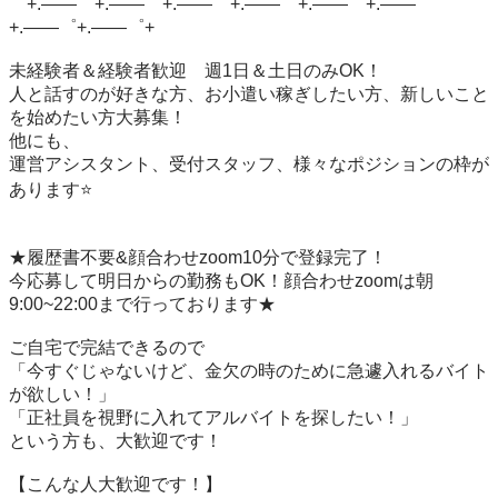
゜+.――゜+.――゜+.――゜+.――゜+.――゜+.――゜
+.――゜+.――゜+

未経験者＆経験者歓迎　週1日＆土日のみOK！

人と話すのが好きな方、お小遣い稼ぎしたい方、新しいこと
を始めたい方大募集！

他にも、

運営アシスタント、受付スタッフ、様々なポジションの枠が
あります⭐️

★履歴書不要&顔合わせzoom10分で登録完了！

今応募して明日からの勤務もOK！顔合わせzoomは朝
9:00~22:00まで行っております★

ご自宅で完結できるので

「今すぐじゃないけど、金欠の時のために急遽入れるバイト
が欲しい！」

「正社員を視野に入れてアルバイトを探したい！」

という方も、大歓迎です！

【こんな人大歓迎です！】
