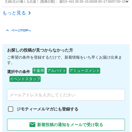
主婦(夫)の働くを応援！ [勤務日数]： 週5日~6日 06:30~15:00/08:30~17:00/07:00~15:30/0
千葉
成田市
その他
もっと見る
ページTOPへ
お探しの投稿が見つからなかった方
ご希望の条件を登録するだけで、新着情報をいち早くお届け出来ま
す。
千葉県
アルバイト
アミューズメント
選択中の条件
イベントスタッフ
ジモティーメルマガにも登録する
新着投稿の通知をメールで受け取る