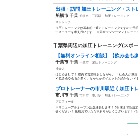
出張・訪問 加圧トレーニング・スト
船橋市
千葉
船橋市
三咲駅
加圧トレーニング
ストレッチ
加圧トレーニングは基本的に筋力トレーニングですので目的
てメニューを考え行います。 ※完全マンツーマントレーニン
千葉県周辺の加圧トレーニング(スポー
【無料オンライン相談】【飲み会も楽
千葉市
千葉
千葉市
加圧トレーニング
社会人
はじめまして！ 都内で営業職をしながら、 「社会人が無
✔ 飲み会や会食が多く、なかなかダイエットが続かない ✔ 
プロトレーナーの市川駅近く加圧ト
市川市
千葉
市川市
市川駅
加圧トレーニング
プロフィール
※リニューアルオープン記念延長します！ 5月末まで新規加
せください！ 投稿見ていただきありがとうございます！ 代表