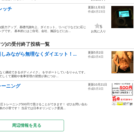
更新11月3日
レッチ
作成4月23日
5
(筋力アップ、基礎代謝向上、ダイエット、リハビリなど)に応じ
グです。 基本的にはご自宅、会社、施設などにお...
お気に入り
ツ)の受付終了投稿一覧
更新5月2日
しみながら無理なくダイエット！...
作成3月4日
理なく継続できるボディメイク」 をサポートしているりゃんです。
忙しくて運動や食事管理の習慣が身につか...
更新10月21日
レーニング
作成5月3日
圧トレーニング500円で受けることができます！ ぜひお問い合わ
の小菅です！ 当店では日本オリンピック委員...
周辺情報を見る