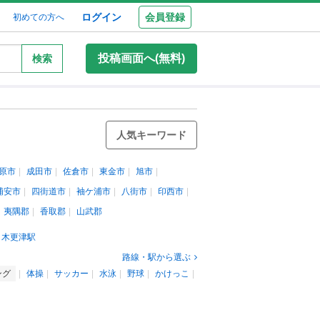
ログイン
会員登録
初めての方へ
投稿画面へ(無料)
検索
人気キーワード
原市
成田市
佐倉市
東金市
旭市
浦安市
四街道市
袖ケ浦市
八街市
印西市
夷隅郡
香取郡
山武郡
木更津駅
路線・駅から選ぶ
ング
体操
サッカー
水泳
野球
かけっこ