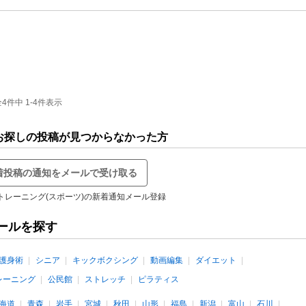
件中 1-4件表示
でお探しの投稿が見つからなかった方
着投稿の通知をメールで受け取る
トレーニング(スポーツ)の新着通知メール登録
ールを探す
護身術
シニア
キックボクシング
動画編集
ダイエット
レーニング
公民館
ストレッチ
ピラティス
海道
青森
岩手
宮城
秋田
山形
福島
新潟
富山
石川