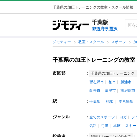
千葉県の加圧トレーニングの教室・スクール情報
千葉版
都道府県選択
ジモティー
教室・スクール
スポーツ
千葉県の加圧トレーニングの教室
市区郡
：
千葉県の加圧トレーニング
習志野市
柏市
勝浦市
白井市
富里市
南房総市
駅
：
千葉駅
柏駅
本八幡駅
ジャンル
：
全てのスポーツ
ヨガ
テ
気功
弓道
卓球
スキー
投稿者
：
加圧トレーニングの全て