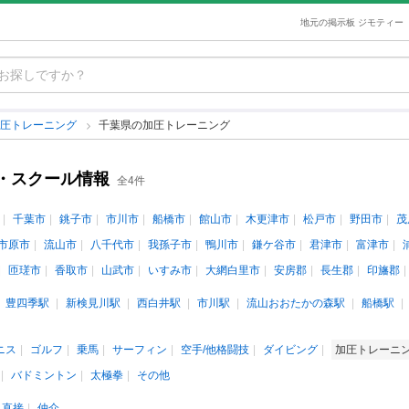
地元の掲示板 ジモティー
加圧トレーニング
千葉県の加圧トレーニング
・スクール情報
全4件
千葉市
銚子市
市川市
船橋市
館山市
木更津市
松戸市
野田市
茂
市原市
流山市
八千代市
我孫子市
鴨川市
鎌ケ谷市
君津市
富津市
匝瑳市
香取市
山武市
いすみ市
大網白里市
安房郡
長生郡
印旛郡
豊四季駅
新検見川駅
西白井駅
市川駅
流山おおたかの森駅
船橋駅
ニス
ゴルフ
乗馬
サーフィン
空手/他格闘技
ダイビング
加圧トレーニ
バドミントン
太極拳
その他
直接
仲介