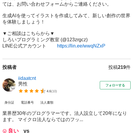
ては、お問い合わせフォームからご連絡ください。

生成AIを使ってイラストを作成してみて、新しい創作の世界
を体験しましょう！

▼ご相談はこちらから▼

しろいプログラミング教室 (@123zrgcz)

LINE公式アカウント　　 
https://lin.ee/wwqNZxP
投稿者
投稿
219
件
iidaatcnt
男性
フォローする
4.6
(
10
)
身分証
電話番号
法人書類
業界歴30年のプログラマーです。法人設立して20年になり
ます。 マイクロ法人ならではのフッ...
良い
ys