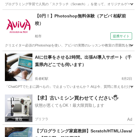
プログラミング学習で人気の「スクラッチ（Scratch）」を使って、オリジナルゲーム作
千葉
千葉市
穴川駅
プログラミング
タブレット
【0円！】Photoshop無料体験（アビバ 柏駅前
校）
柏市
提携サイト
クリエイター必須のPhotoshopを使い、アビバの実際のレッスンや教室の雰囲気を
千葉
柏市
その他
AIに仕事をさせる2時間。出張AI導入サポート（千
葉県内どこでも伺います）
長者町駅
8月2日
「ChatGPTでたまに調べもの」で止まっていませんか？ AIは今、質問に答えるだけ
千葉
いすみ市
長者町駅
その他
インストール
【求】古いミシン買わせてください🖐️
状態が悪くてもOK！最大限買取します
プリフラ
Ad
【プログラミング家庭教師】Scratch/HTML/Java/