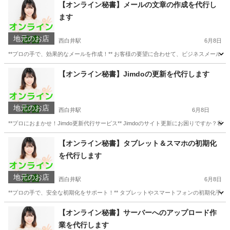
千葉
白井市
西白井駅
パソコン修理
お客様
【オンライン秘書】メールの文章の作成を代行し
ます
地元のお店
西白井駅
6月8日
**プロの手で、効果的なメールを作成！** お客様の要望に合わせて、ビジネスメール
千葉
白井市
西白井駅
パソコン修理
お客様
【オンライン秘書】Jimdoの更新を代行します
地元のお店
西白井駅
6月8日
**プロにおまかせ！Jimdo更新代行サービス** Jimdoのサイト更新にお困りですか
千葉
白井市
西白井駅
パソコン修理
Jimdo
【オンライン秘書】タブレット＆スマホの初期化
を代行します
地元のお店
西白井駅
6月8日
**プロの手で、安全な初期化をサポート！** タブレットやスマートフォンの初期化手
千葉
白井市
西白井駅
パソコン修理
お客様
【オンライン秘書】サーバーへのアップロード作
業を代行します