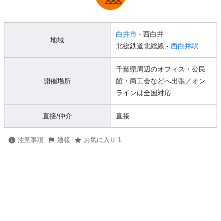
白井市
- 西白井
地域
北総鉄道北総線 -
西白井駅
千葉県周辺のオフィス・公民
開催場所
館・商工会などへ出張／オン
ラインは全国対応
直接/仲介
直接
注意事項
通報
お気に入り 1