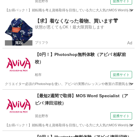
習志野市
提携サイト
【お得パック！】就転職を考え資格取得を目指している方に大人気のMOS Wordを
千葉
習志野市
ワード
【求】着なくなった着物、買います👘
状態が悪くてもOK！最大限買取します
プリフラ
Ad
【0円！】Photoshop無料体験（アビバ 柏駅前
校）
柏市
提携サイト
クリエイター必須のPhotoshopを使い、アビバの実際のレッスンや教室の雰囲気を
千葉
柏市
その他
【最短2週間で取得】MOS Word Specialist（ア
ビバ 津田沼校）
習志野市
提携サイト
【お得パック！】就転職を考え資格取得を目指している方に大人気のMOS Wordを
千葉
習志野市
ワード