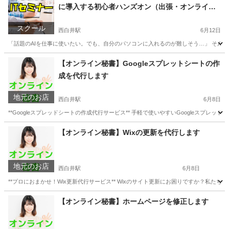
に導入する初心者ハンズオン（出張・オンライン
対応）
スクール
西白井駅
6月12日
「話題のAIを仕事に使いたい。でも、自分のパソコンに入れるのが難しそう…」 そんな方
千葉
白井市
西白井駅
プログラミング
オンライン
【オンライン秘書】Googleスプレットシートの作
成を代行します
地元のお店
西白井駅
6月8日
**Googleスプレッドシートの作成代行サービス** 手軽で使いやすいGoogleス
千葉
白井市
西白井駅
パソコン修理
お客様
【オンライン秘書】Wixの更新を代行します
地元のお店
西白井駅
6月8日
**プロにおまかせ！Wix更新代行サービス** Wixのサイト更新にお困りですか？私
千葉
白井市
西白井駅
パソコン修理
お客様
【オンライン秘書】ホームページを修正します