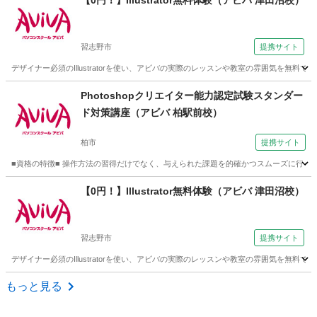
【0円！】Illustrator無料体験（アビバ 津田沼校）
習志野市
提携サイト
デザイナー必須のIllustratorを使い、アビバの実際のレッスンや教室の雰囲気を無料で体
千葉
習志野市
Illustrator
Photoshopクリエイター能力認定試験スタンダー
ド対策講座（アビバ 柏駅前校）
柏市
提携サイト
■資格の特徴■ 操作方法の習得だけでなく、与えられた課題を的確かつスムーズに行う力が試
千葉
柏市
Webデザイナー
【0円！】Illustrator無料体験（アビバ 津田沼校）
習志野市
提携サイト
デザイナー必須のIllustratorを使い、アビバの実際のレッスンや教室の雰囲気を無料で体
千葉
習志野市
Illustrator
もっと見る