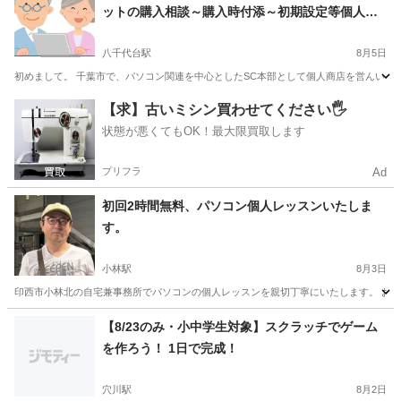
ットの購入相談～購入時付添～初期設定等個人指
導まで
八千代台駅
8月5日
初めまして。 千葉市で、パソコン関連を中心としたSC本部として個人商店を営んいる白露
千葉
千葉市
八千代台駅
Windows総合
東京
千代田区
【求】古いミシン買わせてください🖐️
状態が悪くてもOK！最大限買取します
Windows総合
タブレット
プリフラ
Ad
初回2時間無料、パソコン個人レッスンいたしま
す。
小林駅
8月3日
印西市小林北の自宅兼事務所でパソコンの個人レッスンを親切丁寧にいたします。 お友達や
千葉
印西市
小林駅
Windows総合
個人
【8/23のみ・小中学生対象】スクラッチでゲーム
を作ろう！ 1日で完成！
穴川駅
8月2日