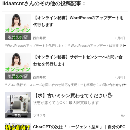
iidaatcnt
さんのその他の投稿記事：
【オンライン秘書】WordPressのアップデートを
代行します
地元のお店
西白井駅
6月8日
**WordPressのアップデートを代行します！** WordPressのアップデートは重
千葉
白井市
西白井駅
パソコン修理
お客様
【オンライン秘書】サポートセンターへの問い合
わせを代行します
地元のお店
西白井駅
6月8日
**プロの代行で、スムーズな問い合わせ対応を実現！** お客様からの問い合わせを代
千葉
白井市
西白井駅
パソコン修理
お客様
【求】古いミシン買わせてください🖐️
状態が悪くてもOK！最大限買取します
プリフラ
Ad
ChatGPTの次は「エージェント型AI」｜自分のPC