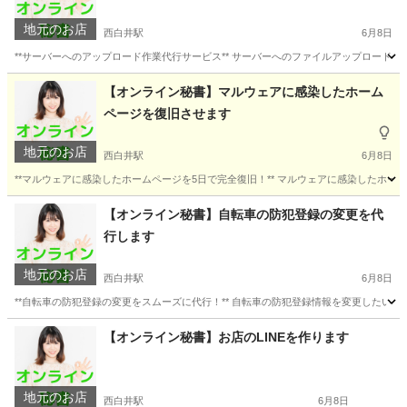
地元のお店
西白井駅
6月8日
**サーバーへのアップロード作業代行サービス** サーバーへのファイルアップロード
千葉
白井市
西白井駅
パソコン修理
お客様
【オンライン秘書】マルウェアに感染したホーム
ページを復旧させます
地元のお店
西白井駅
6月8日
**マルウェアに感染したホームページを5日で完全復旧！** マルウェアに感染したホ
千葉
白井市
西白井駅
パソコン修理
ログイン
【オンライン秘書】自転車の防犯登録の変更を代
行します
地元のお店
西白井駅
6月8日
**自転車の防犯登録の変更をスムーズに代行！** 自転車の防犯登録情報を変更したい
千葉
白井市
西白井駅
パソコン修理
お客様
【オンライン秘書】お店のLINEを作ります
地元のお店
西白井駅
6月8日