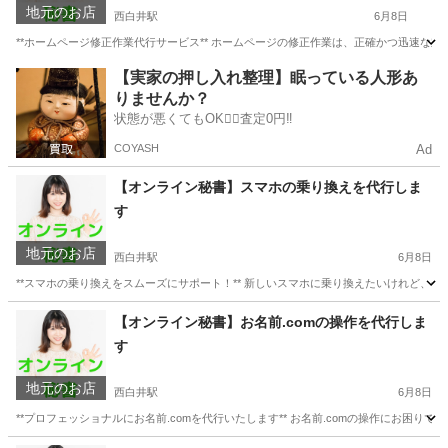
地元のお店
西白井駅
6月8日
**ホームページ修正作業代行サービス** ホームページの修正作業は、正確かつ迅速な
千葉
白井市
西白井駅
パソコン修理
ホームページ
【実家の押し入れ整理】眠っている人形あ
りませんか？
状態が悪くてもOK🙆‍♀️査定0円‼️
COYASH
Ad
【オンライン秘書】スマホの乗り換えを代行しま
す
地元のお店
西白井駅
6月8日
**スマホの乗り換えをスムーズにサポート！** 新しいスマホに乗り換えたいけれど、
千葉
白井市
西白井駅
パソコン修理
お客様
【オンライン秘書】お名前.comの操作を代行しま
す
地元のお店
西白井駅
6月8日
**プロフェッショナルにお名前.comを代行いたします** お名前.comの操作にお困