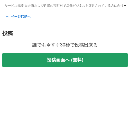
サービス概要 白井市および近隣の市町村で店舗ビジネスを運営されている方に向けて、L
千葉
白井市
西白井駅
パソコン修理
無料
ページTOPへ
投稿
誰でも今すぐ30秒で投稿出来る
投稿画面へ (無料)