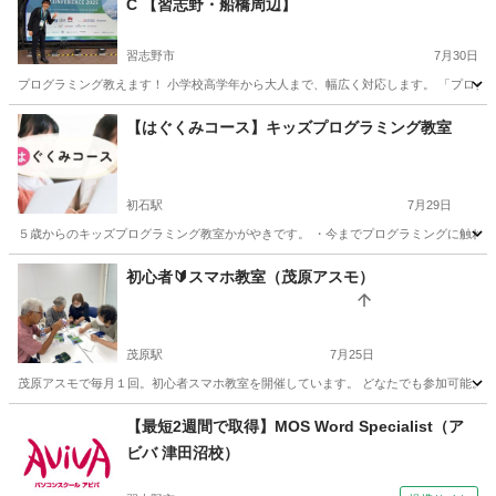
C 【習志野・船橋周辺】
習志野市
7月30日
プログラミング教えます！ 小学校高学年から大人まで、幅広く対応します。 「プログラ
千葉
習志野市
プログラミング
Java
【はぐくみコース】キッズプログラミング教室
初石駅
7月29日
５歳からのキッズプログラミング教室かがやきです。 ・今までプログラミングに触れたこ
千葉
流山市
初石駅
プログラミング
キッズプログラミング
初心者🔰スマホ教室（茂原アスモ）
茂原駅
7月25日
茂原アスモで毎月１回。初心者スマホ教室を開催しています。 どなたでも参加可能。 参加する方は
千葉
茂原市
茂原駅
その他
初心者
【最短2週間で取得】MOS Word Specialist（ア
ビバ 津田沼校）