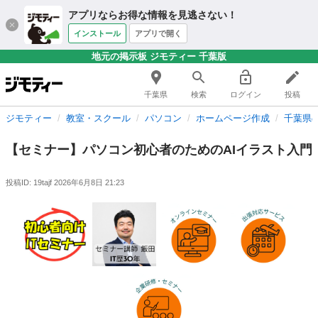
アプリならお得な情報を見逃さない！
インストール
アプリで開く
地元の掲示板 ジモティー 千葉版
千葉県
検索
ログイン
投稿
ジモティー
教室・スクール
パソコン
ホームページ作成
千葉県
【セミナー】パソコン初心者のためのAIイラスト入門
投稿ID: 19tajf
2026年6月8日 21:23