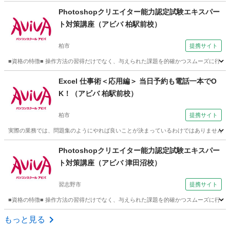
千葉
習志野市
Photoshop
Photoshopクリエイター能力認定試験エキスパー
ト対策講座（アビバ 柏駅前校）
柏市
提携サイト
■資格の特徴■ 操作方法の習得だけでなく、与えられた課題を的確かつスムーズに行う力が試
千葉
柏市
Photoshop
Excel 仕事術＜応用編＞ 当日予約も電話一本でO
K！（アビバ 柏駅前校）
柏市
提携サイト
実際の業務では、問題集のようにやれば良いことが決まっているわけではありません。 この
千葉
柏市
エクセル
Photoshopクリエイター能力認定試験エキスパー
ト対策講座（アビバ 津田沼校）
習志野市
提携サイト
■資格の特徴■ 操作方法の習得だけでなく、与えられた課題を的確かつスムーズに行う力が試
千葉
習志野市
Photoshop
もっと見る