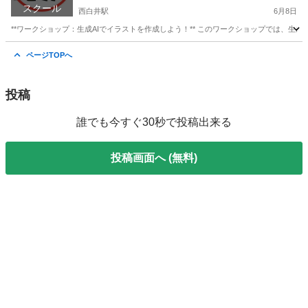
スクール
西白井駅
6月8日
**ワークショップ：生成AIでイラストを作成しよう！** このワークショップでは、生
千葉
白井市
西白井駅
ホームページ作成
セッション
ページTOPへ
投稿
誰でも今すぐ30秒で投稿出来る
投稿画面へ (無料)