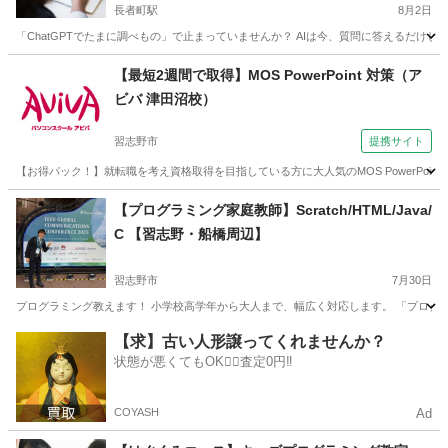
長者町駅
8月2日
「ChatGPTでたまに調べもの」で止まっていませんか？ AIは今、質問に答えるだけ
千葉
いすみ市
長者町駅
その他
インストール
【最短2週間で取得】MOS PowerPoint 対策（ア
ビバ 津田沼校）
習志野市
提携サイト
【お得パック！】就転職を考え資格取得を目指している方に大人気のMOS PowerP
千葉
習志野市
パワーポイント
【プログラミング家庭教師】Scratch/HTML/Java/
C 【習志野・船橋周辺】
習志野市
7月30日
プログラミング教えます！ 小学校高学年から大人まで、幅広く対応します。 「プログラ
千葉
習志野市
プログラミング
Java
【求】古い人形譲ってくれませんか？
状態が悪くてもOK🙆‍♀️査定0円‼️
COYASH
Ad