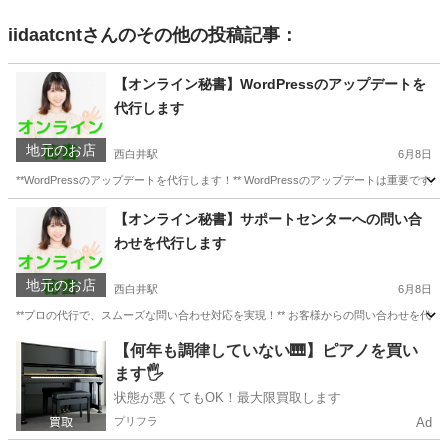
iidaatcnt
さんのその他の投稿記事：
【オンライン秘書】WordPressのアップデートを
代行します
地元のお店
西白井駅
6月8日
**WordPressのアップデートを代行します！** WordPressのアップデートは重
千葉
白井市
西白井駅
パソコン修理
お客様
【オンライン秘書】サポートセンターへの問い合
わせを代行します
地元のお店
西白井駅
6月8日
**プロの代行で、スムーズな問い合わせ対応を実現！** お客様からの問い合わせを代
千葉
白井市
西白井駅
パソコン修理
お客様
【何年も調律していない🎹】ピアノを買い
ます🖐️
状態が悪くてもOK！最大限買取します
プリフラ
Ad