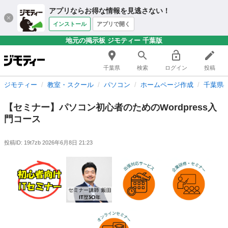
アプリならお得な情報を見逃さない！
インストール
アプリで開く
地元の掲示板 ジモティー 千葉版
千葉県
検索
ログイン
投稿
ジモティー
教室・スクール
パソコン
ホームページ作成
千葉県
【セミナー】パソコン初心者のためのWordpress入
門コース
投稿ID: 19t7zb
2026年6月8日 21:23