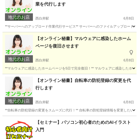
業を代行します
地元のお店
西白井駅
6月8日
**サーバーへのアップロード作業代行サービス** サーバーへのファイルアップロード
千葉
白井市
西白井駅
パソコン修理
お客様
【オンライン秘書】マルウェアに感染したホーム
ページを復旧させます
地元のお店
西白井駅
6月8日
**マルウェアに感染したホームページを5日で完全復旧！** マルウェアに感染したホ
千葉
白井市
西白井駅
パソコン修理
ログイン
【オンライン秘書】自転車の防犯登録の変更を代
行します
地元のお店
西白井駅
6月8日
**自転車の防犯登録の変更をスムーズに代行！** 自転車の防犯登録情報を変更したい
千葉
白井市
西白井駅
パソコン修理
お客様
【セミナー】パソコン初心者のためのAIイラスト
入門