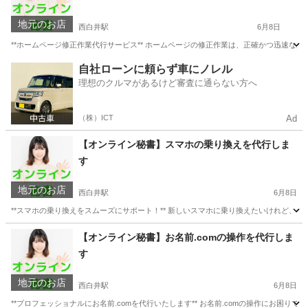
地元のお店
西白井駅
6月8日
**ホームページ修正作業代行サービス** ホームページの修正作業は、正確かつ迅速な
千葉
白井市
西白井駅
パソコン修理
ホームページ
自社ローンに頼らず車にノレル
理想のクルマがあるけど審査に通らない方へ
（株）ICT
Ad
【オンライン秘書】スマホの乗り換えを代行しま
す
地元のお店
西白井駅
6月8日
**スマホの乗り換えをスムーズにサポート！** 新しいスマホに乗り換えたいけれど、
千葉
白井市
西白井駅
パソコン修理
お客様
【オンライン秘書】お名前.comの操作を代行しま
す
地元のお店
西白井駅
6月8日
**プロフェッショナルにお名前.comを代行いたします** お名前.comの操作にお困