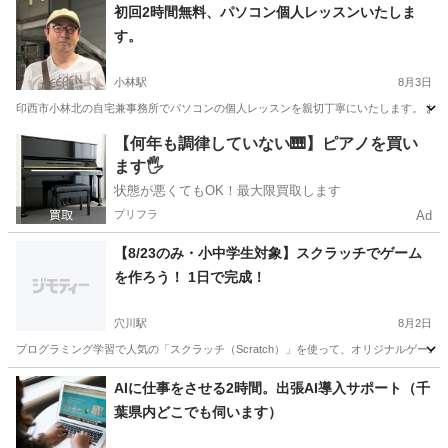
千葉
千葉市
八千代台駅
Windows総合
東京
千代田区
初回2時間無料、パソコン個人レッスンいたしま
す。
Windows総合
タブレット
小林駅
8月3日
印西市小林北の自宅兼事務所でパソコンの個人レッスンを親切丁寧にいたします。 お友達や
千葉
印西市
小林駅
Windows総合
個人
【何年も調律していない🎹】ピアノを買い
ます🖐️
状態が悪くてもOK！最大限買取します
プリフラ
Ad
【8/23のみ・小中学生対象】スクラッチでゲーム
を作ろう！ 1日で完成！
穴川駅
8月2日
プログラミング学習で人気の「スクラッチ（Scratch）」を使って、オリジナルゲーム作
千葉
千葉市
穴川駅
プログラミング
タブレット
AIに仕事をさせる2時間。出張AI導入サポート（千
葉県内どこでも伺います）