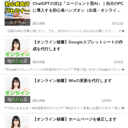
ChatGPTの次は「エージェント型AI」｜自分のPC
に導入する初心者ハンズオン（出張・オンライン
対応）
スクール
西白井駅
6月12日
「話題のAIを仕事に使いたい。でも、自分のパソコンに入れるのが難しそう…」 そんな方
千葉
白井市
西白井駅
プログラミング
オンライン
【オンライン秘書】Googleスプレットシートの作
成を代行します
地元のお店
西白井駅
6月8日
**Googleスプレッドシートの作成代行サービス** 手軽で使いやすいGoogleス
千葉
白井市
西白井駅
パソコン修理
お客様
【オンライン秘書】Wixの更新を代行します
地元のお店
西白井駅
6月8日
**プロにおまかせ！Wix更新代行サービス** Wixのサイト更新にお困りですか？私
千葉
白井市
西白井駅
パソコン修理
お客様
【オンライン秘書】ホームページを修正します