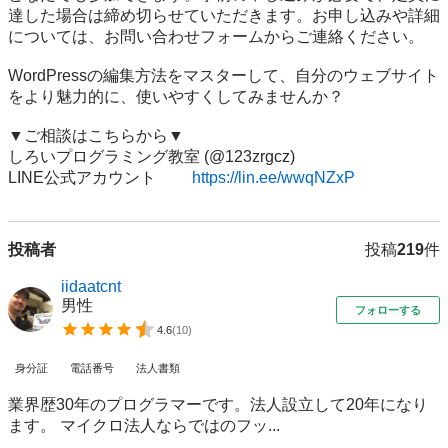
達した場合は締め切らせていただきます。お申し込みや詳細
については、お問い合わせフォームからご連絡ください。

WordPressの編集方法をマスターして、自分のウェブサイト
をより魅力的に、使いやすくしてみませんか？

▼ご相談はこちらから▼

しろいプログラミング教室 (@123zrgcz)

LINE公式アカウント　　 
https://lin.ee/wwqNZxP
投稿者
投稿
219
件
iidaatcnt
男性
フォローする
4.6
(
10
)
身分証
電話番号
法人書類
業界歴30年のプログラマーです。法人設立して20年になり
ます。 マイクロ法人ならではのフッ...