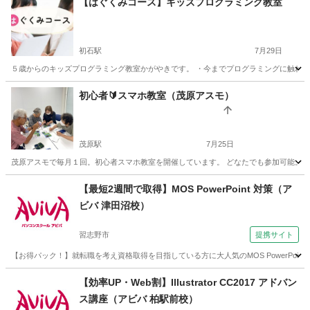
【はぐくみコース】キッズプログラミング教室
初石駅
7月29日
５歳からのキッズプログラミング教室かがやきです。 ・今までプログラミングに触れたこ
千葉
流山市
初石駅
プログラミング
キッズプログラミング
初心者🔰スマホ教室（茂原アスモ）
茂原駅
7月25日
茂原アスモで毎月１回。初心者スマホ教室を開催しています。 どなたでも参加可能。 参加する方は
千葉
茂原市
茂原駅
その他
初心者
【最短2週間で取得】MOS PowerPoint 対策（ア
ビバ 津田沼校）
習志野市
提携サイト
【お得パック！】就転職を考え資格取得を目指している方に大人気のMOS PowerP
千葉
習志野市
パワーポイント
【効率UP・Web割】Illustrator CC2017 アドバン
ス講座（アビバ 柏駅前校）