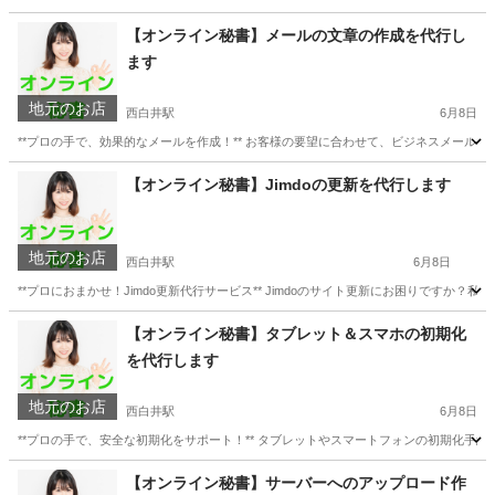
千葉
白井市
西白井駅
パソコン修理
お客様
【オンライン秘書】メールの文章の作成を代行し
ます
地元のお店
西白井駅
6月8日
**プロの手で、効果的なメールを作成！** お客様の要望に合わせて、ビジネスメール
千葉
白井市
西白井駅
パソコン修理
お客様
【オンライン秘書】Jimdoの更新を代行します
地元のお店
西白井駅
6月8日
**プロにおまかせ！Jimdo更新代行サービス** Jimdoのサイト更新にお困りですか
千葉
白井市
西白井駅
パソコン修理
Jimdo
【オンライン秘書】タブレット＆スマホの初期化
を代行します
地元のお店
西白井駅
6月8日
**プロの手で、安全な初期化をサポート！** タブレットやスマートフォンの初期化手
千葉
白井市
西白井駅
パソコン修理
お客様
【オンライン秘書】サーバーへのアップロード作