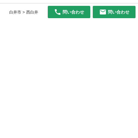
問い合わせ
問い合わせ
白井市 > 西白井
初めての方へ
利用規約
プライバシーポリシー
プライバシー・ステートメント
健全化に資する運用方針
お問い合わせ
運営会社
サイトマップ
ご利用ガイド
フリーワードで探す
PC版で表示
都道府県選択
特定商取引法の表示
利用者情報の外部送信について
© 2011-
2026
Jmty, Inc.