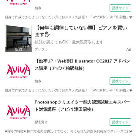
柏市
提携サイト
自身で作成できるようになりたい方におススメの講座！ 「Web素材」や「印刷物」など
千葉
柏市
Illustrator
【何年も調律していない🎹】ピアノを買い
ます🖐️
状態が悪くてもOK！最大限買取します
プリフラ
Ad
【効率UP・Web割】Illustrator CC2017 アドバン
ス講座（アビバ 柏駅前校）
柏市
提携サイト
自身で作成できるようになりたい方におススメの講座！ 「Web素材」や「印刷物」など
千葉
柏市
Illustrator
Photoshopクリエイター能力認定試験エキスパー
ト対策講座（アビバ 津田沼校）
習志野市
提携サイト
■資格の特徴■ 操作方法の習得だけでなく、与えられた課題を的確かつスムーズに行う力が試