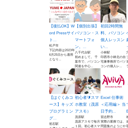
【後払OK】W
【個別出張】
初回2時間無
ord Pressサイ
パソコン・ス
料、パソコン
ト...
マートフォ
個人レッスン
松戸市
ン。...
い...
下記内容は2023年
八千代台駅
小林駅
6月25日から適用
初めまして。 千
印西市小林北の自
となり...
葉市で、パソコン
宅兼事務所でパソ
関連を中心...
コンの個人レ...
【はぐくみコ
初心者🔰スマ
Excel 仕事術
ース】キッズ
ホ教室（茂原
＜応用編＞ 当
プログラミン
アスモ）
日予約...
E
茂原駅
習志野市
グ...
茂原アスモで毎月
実際の業務では、
初石駅
１回。初心者スマ
問題集のようにや