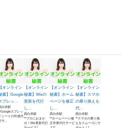
【オンライン
【オンライン
【オンライン
【オンライン
秘書】Google
秘書】Wixの
秘書】ホーム
秘書】スマホ
スプレッ...
更新を代行
ページを修正
の乗り換えを
西白井駅
し...
し...
代...
**Googleスプレッ
西白井駅
西白井駅
西白井駅
ドシートの作成代
**プロにおまか
**ホームページ修
**スマホの乗り換
行サ...
せ！Wix更新代行
正作業代行サービ
えをスムーズにサ
サービス*...
ス** ...
ポート！*...