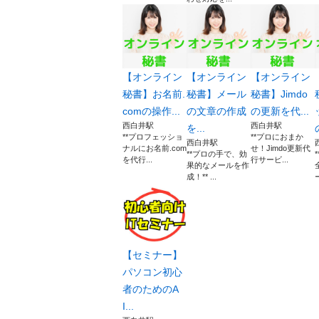
【オンライン
【オンライン
【オンライン
秘書】お名前.
秘書】メール
秘書】Jimdo
comの操作...
の文章の作成
の更新を代...
西白井駅
西白井駅
を...
**プロフェッショ
**プロにおまか
西白井駅
ナルにお名前.com
せ！Jimdo更新代
**プロの手で、効
を代行...
行サービ...
果的なメールを作
成！** ...
【セミナー】
パソコン初心
者のためのA
I...