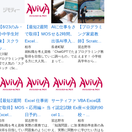
【8/23のみ・
【最短2週間
AIに仕事をさ
【プログラミ
小中学生対
で取得】MOS
せる2時間。
ング家庭教
象】スクラ
Excel...
出張AI導入...
師】Scratc...
柏市
長者町駅
習志野市
ッ...
就転職を考え資格
「ChatGPTでたま
プログラミング教
穴川駅
取得を目指してい
に調べもの」で止
えます！ 小学校
プログラミング学
る方に大人気...
まって...
高学年から...
習で人気の「スク
ラッチ（Sc...
【最短2週間
Excel 仕事術
サーティファ
VBA Excel講
で取得】MOS
＜応用編＞ 当
イ認定試験 Ex
座≪全国約90
xcel...
日予約...
cel 1...
校・...
柏市
習志野市
習志野市
柏市
就転職を考え資格
実際の業務では、
「知識問題」に加
業務効率改善の為
取得を目指してい
問題集のようにや
え、実際に関数や
に学びたい方はも