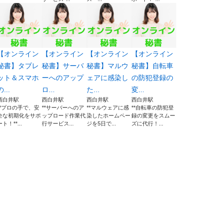
【オンライン
【オンライン
【オンライン
【オンライン
秘書】タブレ
秘書】サーバ
秘書】マルウ
秘書】自転車
ット＆スマホ
ーへのアップ
ェアに感染し
の防犯登録の
の...
ロ...
た...
変...
西白井駅
西白井駅
西白井駅
西白井駅
**プロの手で、安
**サーバーへのア
**マルウェアに感
**自転車の防犯登
全な初期化をサポ
ップロード作業代
染したホームペー
録の変更をスムー
ート！**...
行サービス...
ジを5日で...
ズに代行！...