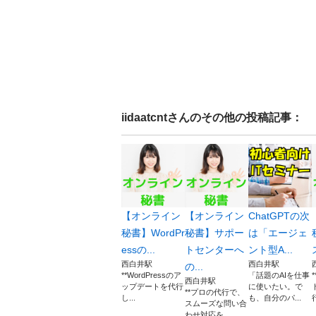
iidaatcnt
さんのその他の投稿記事：
【オンライン
【オンライン
ChatGPTの次
秘書】WordPr
秘書】サポー
は「エージェ
essの...
トセンターへ
ント型A...
西白井駅
西白井駅
の...
**WordPressのア
「話題のAIを仕事
西白井駅
ップデートを代行
に使いたい。で
**プロの代行で、
し...
も、自分のパ...
スムーズな問い合
わせ対応を...