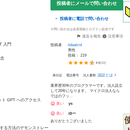
投稿者にメールで問い合わせ
投稿者に電話で問い合わせ
※問い合わせは会員登録とログイン必須です
違反を報告
注意事項
門

投稿者
iidaatcnt
男性
投稿： 
219


4.6
(
10
)
認証とは
身分証
電話番号
法人書類
業界歴30年のプログラマーです。法人設立
して20年になります。 マイクロ法人なら
ではのフッ...
GPT へのアクセス

良い
ys
良い
ゆー
ありがとうございました
スする方法のデモンストレー