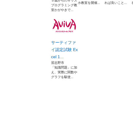
５歳からのキッズ
ホ教室を開催...
れば良いこと...
プログラミング教
室かがやきで...
サーティファ
イ認定試験 Ex
cel 1...
習志野市
「知識問題」に加
え、実際に関数や
グラフを駆使...