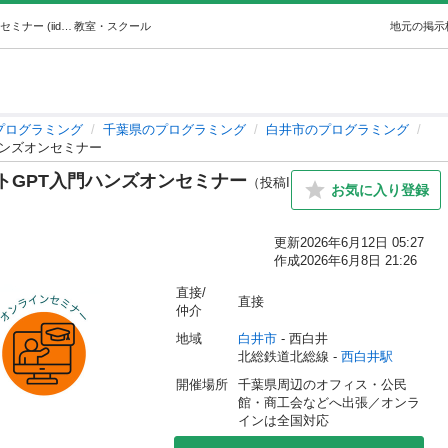
【セミナー】今をときめくチャットGPT入門ハンズオンセミナー (iidaatcnt) 西白井のプログラミングの生徒募集・教室・スクールの広告掲示板｜ジモティー
教室・スクール
地元の掲示
プログラミング
千葉県のプログラミング
白井市のプログラミング
ハンズオンセミナー
トGPT入門ハンズオンセミナー
（投稿I
お気に入り登録
更新
2026年6月12日 05:27
作成
2026年6月8日 21:26
直接/
直接
仲介
地域
白井市
 - 西白井
北総鉄道北総線 - 
西白井駅
開催場所
千葉県周辺のオフィス・公民
館・商工会などへ出張／オンラ
インは全国対応