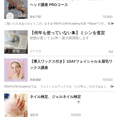
ヘッド講座 PROコース
新松戸駅
7月26日
ご覧いただきありがとうございます🌿 REI•FLOW Academy代表 **Marie**です。 東京都
千葉
松戸市
新松戸駅
ヘッドスパ
ヘッド
【何年も使っていない🧵】ミシンを査定
状態が悪くてもOK！最大限買取します
プリフラ
Ad
【導入ワックス付き】1DAYフェイシャル＆眉毛ワ
ックス講座
西船橋駅
7月25日
REI•FLOW Academyでは、 フェイシャルワックスを「ただ学ぶ」だけではなく、
千葉
船橋市
西船橋駅
その他
眉毛
ネイル検定、ジェルネイル検定
成田市
7月25日