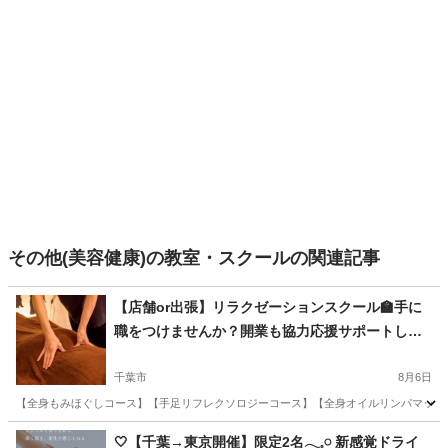
その他(美容健康)の教室・スクールの関連記事
【店舗or出張】リラクゼーションスクール🏫手に
職をつけませんか？開業も協力応援サポートしま
す📣
千葉市
8月6日
【全身もみほぐしコース】【手足リフレクソロジーコース】【全身オイルリンパマッサージ
千葉
千葉市
マッサージ
未経験
🤍【千葉→東京開催】限定2名𓂃𓈒𓏸 新感覚ドライ