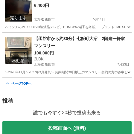
6,400円
売ります
北海道 函館市
5月11日
22インチのMITSUBISHI製液晶テレビ、HDMIやAV端子を搭載。 - ブランド: MITSUBISHI - モデル
北海道
函館市
テレビ
22インチ
【函館市から約30分】七飯町大沼 2階建一軒家
マンスリー
100,000円
2LDK
不動産
北海道 亀田郡
7月23日
〜2026年11月〜2027年3月募集〜 契約期間30日以上のマンスリー契約の方のみ申し込
北海道
亀田郡
マンスリーマンション
マンスリー
ページTOPへ
投稿
誰でも今すぐ30秒で投稿出来る
投稿画面へ (無料)