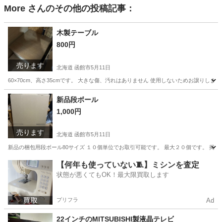
More
さんのその他の投稿記事：
木製テーブル
800円
売ります
北海道 函館市
5月11日
60×70cm、高さ35cmです。 大きな傷、汚れはありません 使用しないためお譲りしま
北海道
函館市
テーブル
ありません
新品段ボール
1,000円
売ります
北海道 函館市
5月11日
新品の梱包用段ボール80サイズ １０個単位でお取引可能です。 最大２０個です。 掲
北海道
函館市
その他
新品
【何年も使っていない🧵】ミシンを査定
状態が悪くてもOK！最大限買取します
プリフラ
Ad
22インチのMITSUBISHI製液晶テレビ