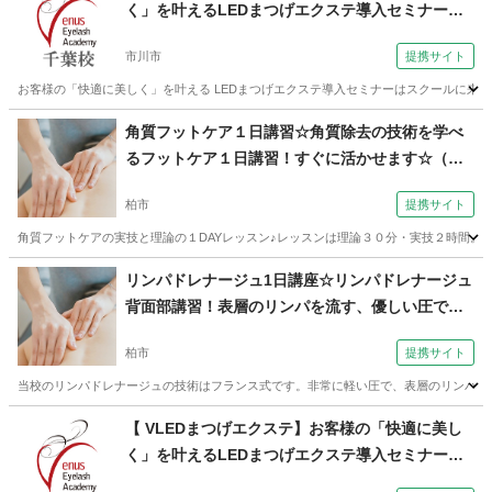
く」を叶えるLEDまつげエクステ導入セミナー
（ヴィーナス アイラッシュ アカデミー 千葉本
市川市
提携サイト
校）
お客様の「快適に美しく」を叶える LEDまつげエクステ導入セミナーはスクールに来校
千葉
市川市
メイク
角質フットケア１日講習☆角質除去の技術を学べ
るフットケア１日講習！すぐに活かせます☆（セ
ラピスト養成スクール 東京リラックセーション
柏市
提携サイト
アカデミー 千葉・柏校）
角質フットケアの実技と理論の１DAYレッスン♪レッスンは理論３０分・実技２時間。
千葉
柏市
リフレクソロジー
リンパドレナージュ1日講座☆リンパドレナージュ
背面部講習！表層のリンパを流す、優しい圧で行
う技術です（セラピスト養成スクール 東京リラ
柏市
提携サイト
ックセーションアカデミー 千葉・柏校）
当校のリンパドレナージュの技術はフランス式です。非常に軽い圧で、表層のリンパ管へ
千葉
柏市
その他
【 VLEDまつげエクステ】お客様の「快適に美し
く」を叶えるLEDまつげエクステ導入セミナー
（ヴィーナス アイラッシュ アカデミー 千葉本