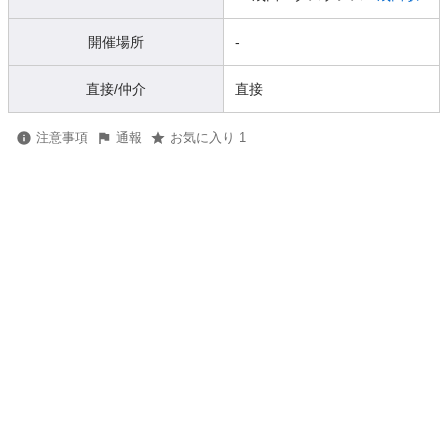
開催場所
-
直接/仲介
直接
注意事項
通報
お気に入り 1