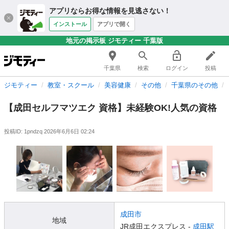
アプリならお得な情報を見逃さない！
インストール
アプリで開く
地元の掲示板 ジモティー 千葉版
千葉県
検索
ログイン
投稿
ジモティー
教室・スクール
美容健康
その他
千葉県のその他
【成田セルフマツエク 資格】未経験OK!人気の資格
投稿ID: 1pndzq
2026年6月6日 02:24
成田市
地域
JR成田エクスプレス -
成田駅