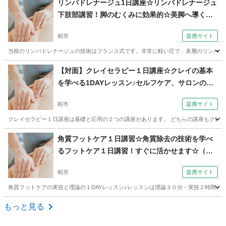
リンパドレナージュ1日講座☆リンパドレナージュ
下肢部講習！脚のむくみに効果的☆美脚へ導く技
術を習得（セラピスト養成スクール 東京リラッ
柏市
提携サイト
クセーションアカデミー 千葉・柏校）
当校のリンパドレナージュの技術はフランス式です。非常に軽い圧で、表層のリンパ管へ
千葉
柏市
エステ
【対面】クレイセラピー１日講座☆クレイの基本
を学べる1DAYレッスン♪セルフケア、サロンのプ
ラスαに（セラピスト養成スクール 東京リラック
柏市
提携サイト
セーションアカデミー 千葉・柏校）
クレイセラピー１日講座は基礎と応用の２つの講座があります。 どちらの講座もクレイ
千葉
柏市
マッサージ
角質フットケア１日講習☆角質除去の技術を学べ
るフットケア１日講習！すぐに活かせます☆（セ
ラピスト養成スクール 東京リラックセーション
柏市
提携サイト
アカデミー 千葉・柏校）
角質フットケアの実技と理論の１DAYレッスン♪レッスンは理論３０分・実技２時間。
千葉
柏市
リフレクソロジー
もっと見る