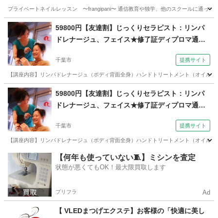
プライベートネイルレッスン 〜frangipani〜 通信教育や独学、他のスクールに
千葉
成田市
ネイル
技能検定
59800円【友達割】じっくりセラピスト：リンパ
ドレナージュ、フェイス★修了証ディプロマ通信
講座あり（コミュニケーションサロン サブリナ
千葉市
提携サイト
千葉校）
【講座内容】リンパドレナージュ（ボディ背面全身）ハンドトリートメント（オイル）フ
千葉
千葉市
マッサージ
59800円【友達割】じっくりセラピスト：リンパ
ドレナージュ、フェイス★修了証ディプロマ通信
講座あり（コミュニケーションサロン サブリナ
千葉市
提携サイト
千葉校）
【講座内容】リンパドレナージュ（ボディ背面全身）ハンドトリートメント（オイル）フ
千葉
千葉市
マッサージ
【何年も使っていない🧵】ミシンを査定
状態が悪くてもOK！最大限買取します
プリフラ
Ad
【 VLEDまつげエクステ】お客様の「快適に美し