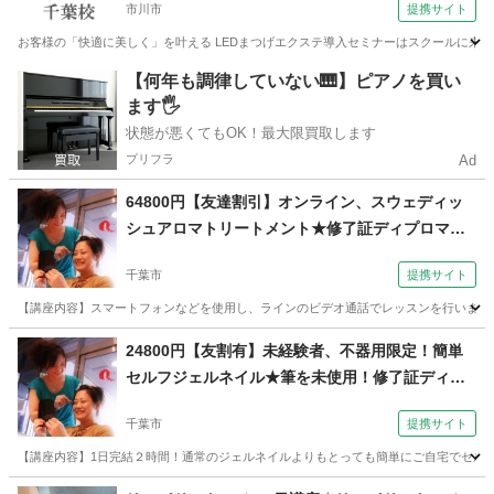
市川市
提携サイト
校）
お客様の「快適に美しく」を叶える LEDまつげエクステ導入セミナーはスクールに来校
千葉
市川市
メイク
【何年も調律していない🎹】ピアノを買い
ます🖐️
状態が悪くてもOK！最大限買取します
プリフラ
Ad
64800円【友達割引】オンライン、スウェディッ
シュアロマトリートメント★修了証ディプロマ、
スマホ！（コミュニケーションサロン サブリナ
千葉市
提携サイト
千葉校）
【講座内容】スマートフォンなどを使用し、ラインのビデオ通話でレッスンを行います。
千葉
千葉市
アロマ
24800円【友割有】未経験者、不器用限定！簡単
セルフジェルネイル★筆を未使用！修了証ディプ
ロマ発行（コミュニケーションサロン サブリナ
千葉市
提携サイト
千葉校）
【講座内容】1日完結２時間！通常のジェルネイルよりもとっても簡単にご自宅でセルフ
千葉
千葉市
ネイル