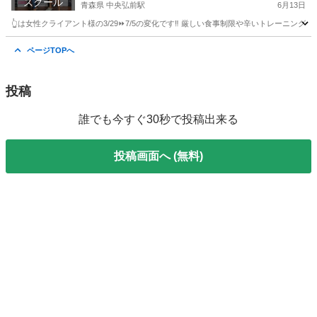
スクール
🏆
青森県 中央弘前駅
6月13日
👆️は女性クライアント様の3/29⏩7/5の変化です‼️ 厳しい食事制限や辛いトレーニングも
青森
弘前市
中央弘前駅
その他
ページTOPへ
投稿
誰でも今すぐ30秒で投稿出来る
投稿画面へ (無料)