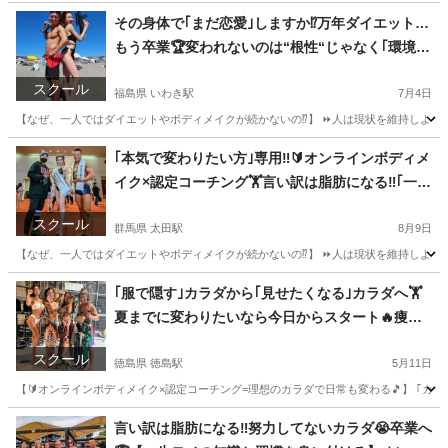
宮城
大崎市
古川駅
その他
コーチング
その身体で｢まだ恋愛｣しますか⁉️万年ダイエット…
もう卒業🏆変われないのは“根性“じゃなく｢環境｣
です‼️生活スタイルに合わせた🔰オンラインボディ
スクール
メイク×認定コーチング🏋️=理想のカラダで日常も
福島県 いわき駅
7月4日
変わる🎵
【なぜ、一人ではダイエットやボディメイクが続かないの⁉️】 ⏩人は現状を維持しようと
福島
いわき市
いわき駅
その他
｢本気で変わりたい方｣専用‼️🔰オンラインボディメ
イク×認定コーチング🏋️言い訳は脂肪になる‼️｢一生
続く習慣｣今つくる🎵育児×仕事×筋トレ=最強ママ
スクール
＆パパ誕生🏆
群馬県 太田駅
8月9日
【なぜ、一人ではダイエットやボディメイクが続かないの⁉️】 ⏩人は現状を維持しようと
群馬
太田市
太田駅
その他
｢服で隠す｣カラダから｢見せたくなる｣カラダへ🏋️
夏までに変わりたいなら今日からスタート🔥痩せ
るだけじゃない‼️“カッコいい身体”を作る🏆継続率
スクール
重視…だから結果が出る🎵
徳島県 徳島駅
5月11日
【🔰オンラインボディメイク×認定コーチング=理想のカラダで日常も変わる🎵】 ｢カラダ変
徳島
徳島市
徳島駅
その他
言い訳は脂肪になる‼️努力してないカラダ😭卒業へ