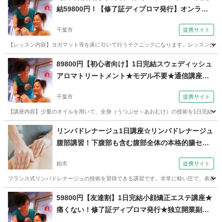
結59800円！【修了証ディプロマ発行】オンライ
ンも（コミュニケーションサロン サブリナ 千葉
千葉市
提携サイト
校）
【レッスン内容】ヨガマット等を床に引いて行うテクニックになります。レッスンは学科
千葉
千葉市
マッサージ
89800円【初心者向け】1日完結スウェディッシュ
アロマトリートメント★モデル不要★通信講座有
★独立（コミュニケーションサロン サブリナ 千
千葉市
提携サイト
葉校）
【講座内容】少量のオイルを用いて、全身（うつぶせ～あおむけ）の技術を1日完結７時
千葉
千葉市
アロマ
リンパドレナージュ1日講座☆リンパドレナージュ
腹部講習！下腹部も含む腹部全体の本格的腸セラ
ピーを習得（セラピスト養成スクール 東京リラ
柏市
提携サイト
ックセーションアカデミー 千葉・柏校）
フランス式リンパドレナージュの技術を習得できる講習です。非常に軽い圧で、表層のリ
千葉
柏市
その他
59800円【友達割】1日完結小顔矯正エステ講座★
痛くない！修了証ディプロマ発行★独立開業副業
（コミュニケーションサロン サブリナ 千葉校）