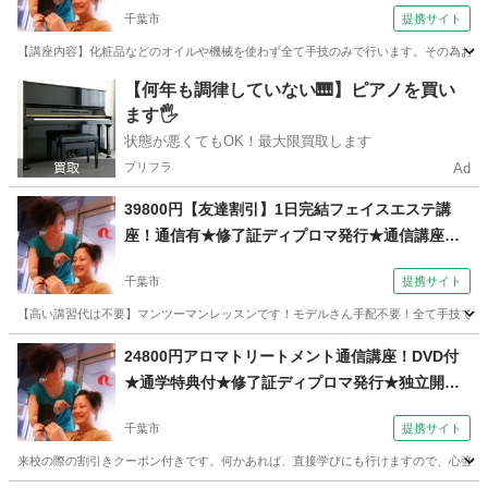
千葉市
提携サイト
【講座内容】化粧品などのオイルや機械を使わず全て手技のみで行います。その為お客様
千葉
千葉市
エステ
【何年も調律していない🎹】ピアノを買い
ます🖐️
状態が悪くてもOK！最大限買取します
プリフラ
Ad
39800円【友達割引】1日完結フェイスエステ講
座！通信有★修了証ディプロマ発行★通信講座あ
り★開業（コミュニケーションサロン サブリナ
千葉市
提携サイト
千葉校）
【高い講習代は不要】マンツーマンレッスンです！モデルさん手配不要！全て手技で行う
千葉
千葉市
エステ
24800円アロマトリートメント通信講座！DVD付
★通学特典付★修了証ディプロマ発行★独立開
業、副業（コミュニケーションサロン サブリナ
千葉市
提携サイト
千葉校）
来校の際の割引きクーポン付きです。何かあれば、直接学びにも行けますので、心強いと