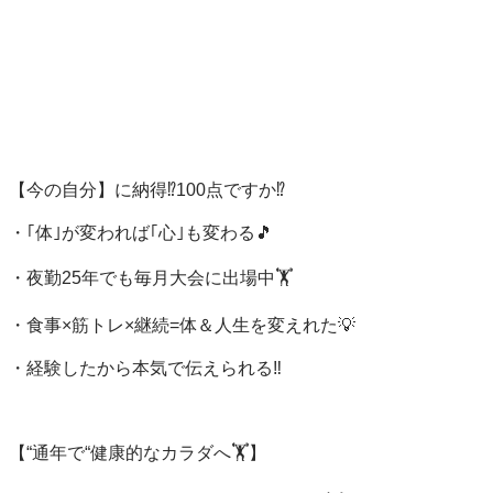
【今の自分】に納得⁉️100点ですか⁉️

・｢体｣が変われば｢心｣も変わる🎵

・夜勤25年でも毎月大会に出場中🏋️

・食事×筋トレ×継続=体＆人生を変えれた💡

・経験したから本気で伝えられる‼️

【“通年で“健康的なカラダへ🏋️】
