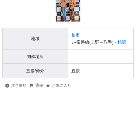
柏市
地域
JR常磐線(上野～取手) -
柏駅
開催場所
-
直接/仲介
直接
注意事項
通報
お気に入り