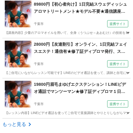
千葉
千葉市
マッサージ
89800円【初心者向け】1日完結スウェディッシュ
アロマトリートメント★モデル不要★通信講座有
★独立（コミュニケーションサロン サブリナ 千
千葉市
提携サイト
葉校）
【講座内容】少量のアロマオイルを用いて、全身（うつぶせ～あおむけ）の技術を1日完
千葉
千葉市
アロマ
28000円【友達割引】オンライン、1日完結フェイ
スエステ！通信有★修了証ディプロマ発行、スマ
ホで！（コミュニケーションサロン サブリナ 千
千葉市
提携サイト
葉校）
【ご自宅にいながらレッスン可能です】LINEのビデオ通話を使って、講師と自宅にいな
千葉
千葉市
エステ
19800円眉毛まゆげエクステンション！LINEビデ
オ通話でマンツーマン★修了証ディプロマ１日完
結（コミュニケーションサロン サブリナ 千葉
千葉市
提携サイト
校）
【レッスン内容】LINEビデオ通話を使ってご自宅で直接講師とやりとりしながらマン
千葉
千葉市
メイク
もっと見る