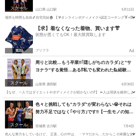
体重より“見た目”を変える🏆無理な食事制限🈚だ
スクール
から続く☺️毎日のLINEサポートで挫折させない✌️
山口県 山口駅
5月11日
場所も時間も自由🎵自宅完結🏠 【🔰オンラインボディメイク×認定コーチング🏋️=理想のカラ
山口
山口市
山口駅
その他
【求】着なくなった着物、買います👘
状態が悪くてもOK！最大限買取します
プリフラ
Ad
周りと比較…もう卒業‼️｢隠しがちのカラダ｣と“サ
ヨナラ“する覚悟…ある⁉️私でも変われた🙋経験し
たから本気でサポートできる🔥🔰オンラインボデ
スクール
ィメイク×認定コーチング🏋️
山形県 酒田駅
6月30日
【なぜ、一人ではダイエットやボディメイクが続かないの⁉️】 ⏩人は現状を維持しようと
山形
酒田市
酒田駅
その他
色々と挑戦しても“カラダ“が変わらない😭それは
努力不足ではなく｢やり方｣です‼️【一生モノの知識
と習慣を身に付ける】ジムに通えなくてもオンラ
スクール
インボディメイクコーチングで変わる🏋️
宮城県 古川駅
7月4日
色んな努力をしているけど、 正直…心の中は、 ・ママだから…だからこそ綺麗な女性で過ごし