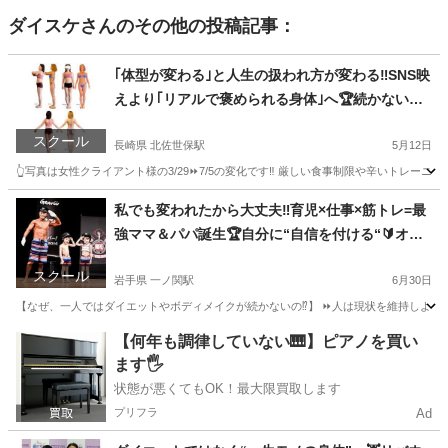
ダイスケ
さんのその他の投稿記事：
｢体型が変わる｣と人生の扱われ方が変わる‼️SNS映
えより｢リアルで褒められる身体｣へ🏆続かない人
ほど結果が出る🔰オンラインボディメイク×認定コ
スクール
ーチング🏋️“痩せる”でなく“圧倒的に変わる”☺️
長崎県 北佐世保駅
5月12日
👆️写真は女性クライアント様の3/29⏩7/5の変化です‼️ 厳しい食事制限や辛いトレーニン
長崎
佐世保市
北佐世保駅
その他
私でも変われたから大丈夫‼️育児×仕事×筋トレ=最
強ママ＆パパ誕生🏆自分に“自信を付ける“🔰オン
ラインコーチング🏋️
スクール
岩手県 一ノ関駅
6月30日
【なぜ、一人ではダイエットやボディメイクが続かないの⁉️】 ⏩人は現状を維持しようとする
岩手
一関市
一ノ関駅
その他
【何年も調律していない🎹】ピアノを買い
ます🖐️
状態が悪くてもOK！最大限買取します
プリフラ
Ad