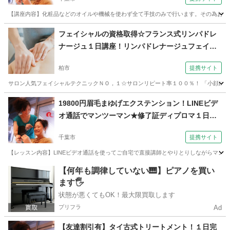
【講座内容】化粧品などのオイルや機械を使わず全て手技のみで行います。その為お客様
千葉
千葉市
エステ
フェイシャルの資格取得☆フランス式リンパドレ
ナージュ１日講座！リンパドレナージュフェイシ
ャル講習（セラピスト養成スクール 東京リラッ
柏市
提携サイト
クセーションアカデミー 千葉・柏校）
サロン人気フェイシャルテクニックＮＯ，１☆サロンリピート率１００％！ 「小顔にな
千葉
柏市
エステ
19800円眉毛まゆげエクステンション！LINEビデ
オ通話でマンツーマン★修了証ディプロマ１日完
結（コミュニケーションサロン サブリナ 千葉
千葉市
提携サイト
校）
【レッスン内容】LINEビデオ通話を使ってご自宅で直接講師とやりとりしながらマン
千葉
千葉市
メイク
【何年も調律していない🎹】ピアノを買い
ます🖐️
状態が悪くてもOK！最大限買取します
プリフラ
Ad
【友達割引有】タイ古式トリートメント！１日完