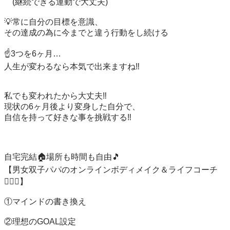
　(継続できる運動で大丈夫)

💡常に自分の目標を意識、

その達成の為に今までと違う行動をし続ける

☝️3つを6ヶ月…

人生が変わるなら本気で出来ますね‼️

私でも変われたから大丈夫‼️

現状の6ヶ月後より変身した自分で、

自信を持って好きな事を挑戦する‼️

自宅完結🏠場所も時間も自由🎵

【男女双子パパのオンラインボディメイク＆ライフコーチ
👩‍❤️‍👨】

①マインドの書き換え

②理想のGOAL設定
