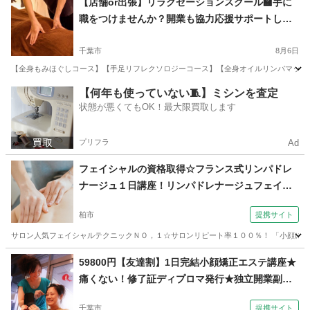
【店舗or出張】リラクゼーションスクール🏫手に
職をつけませんか？開業も協力応援サポートしま
す📣
千葉市
8月6日
【全身もみほぐしコース】【手足リフレクソロジーコース】【全身オイルリンパマッサージ
千葉
千葉市
マッサージ
未経験
【何年も使っていない🧵】ミシンを査定
状態が悪くてもOK！最大限買取します
プリフラ
Ad
フェイシャルの資格取得☆フランス式リンパドレ
ナージュ１日講座！リンパドレナージュフェイシ
ャル講習（セラピスト養成スクール 東京リラッ
柏市
提携サイト
クセーションアカデミー 千葉・柏校）
サロン人気フェイシャルテクニックＮＯ，１☆サロンリピート率１００％！ 「小顔にな
千葉
柏市
エステ
59800円【友達割】1日完結小顔矯正エステ講座★
痛くない！修了証ディプロマ発行★独立開業副業
（コミュニケーションサロン サブリナ 千葉校）
千葉市
提携サイト