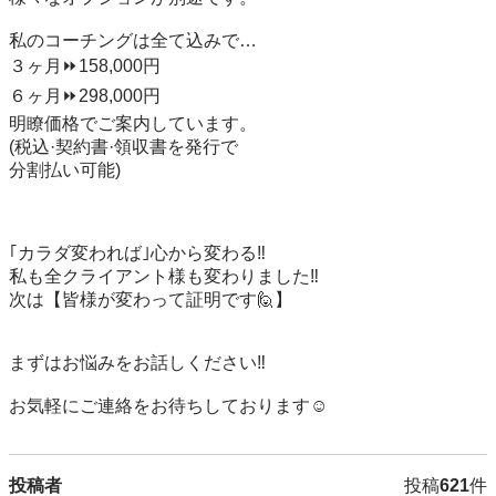
私のコーチングは全て込みで…

３ヶ月⏩158,000円

６ヶ月⏩298,000円

明瞭価格でご案内しています。

(税込·契約書·領収書を発行で

分割払い可能)

｢カラダ変われば｣心から変わる‼️

私も全クライアント様も変わりました‼️

次は【皆様が変わって証明です🙋】

まずはお悩みをお話しください‼️

お気軽にご連絡をお待ちしております☺️
投稿者
投稿
621
件