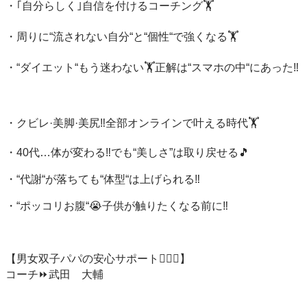
・｢自分らしく｣自信を付けるコーチング🏋️

・周りに“流されない自分“と“個性“で強くなる🏋️

・“ダイエット“もう迷わない🏋️正解は“スマホの中“にあった‼️

・クビレ·美脚·美尻‼️全部オンラインで叶える時代🏋️

・40代…体が変わる‼️でも“美しさ”は取り戻せる🎵

・“代謝“が落ちても“体型“は上げられる‼️

・“ポッコリお腹“😭子供が触りたくなる前に‼️

【男女双子パパの安心サポート👩‍❤️‍👨】

コーチ⏩武田　大輔
