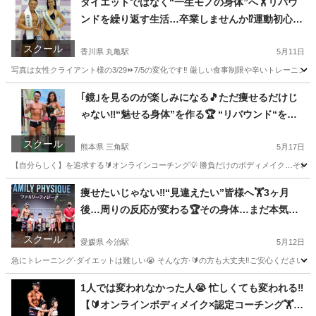
ダイエットではなく“一生モノの身体”へ🏋️リバウ
ンドを繰り返す生活…卒業しませんか⁉️運動初心者
でも自宅で身体は変わる‼️【🔰オンラインボディメ
スクール
イク×認定コーチング🏋️】
香川県 丸亀駅
5月11日
写真は女性クライアント様の3/29⏩7/5の変化です‼️ 厳しい食事制限や辛いトレーニングも
香川
丸亀市
丸亀駅
その他
｢鏡｣を見るのが楽しみになる🎵ただ痩せるだけじ
ゃない‼️“魅せる身体”を作る🏆 “リバウンド“を終
わらせる習慣設計💡【🔰オンラインボディメイク×
スクール
認定コーチング🏋️】
熊本県 三角駅
5月17日
【自分らしく】を追求する🔰オンラインコーチング💡 勝負だけのボディメイク…それで本
熊本
天草市
三角駅
その他
痩せたいじゃない‼️“見違えたい”皆様へ🏋️3ヶ月
後…周りの反応が変わる🏆その身体…まだ本気を
出してない🔥スマホからカラダが劇的に変わる🏆
スクール
🔰オンラインボディメイク×認定コーチング🏋️
愛媛県 今治駅
5月12日
急にトレーニング·ダイエットは難しい😭 そんな方·🔰の方も大丈夫‼️ご安心ください
愛媛
今治市
今治駅
その他
1人では変われなかった人😭 忙しくても変われる‼️
【🔰オンラインボディメイク×認定コーチング🏋️】