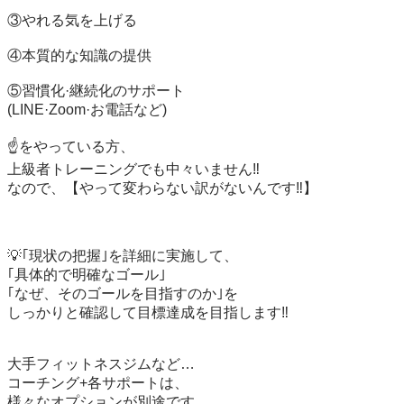
③やれる気を上げる

④本質的な知識の提供

⑤習慣化·継続化のサポート

(LINE·Zoom·お電話など)

☝️をやっている方、

上級者トレーニングでも中々いません‼️

なので、【やって変わらない訳がないんです‼️】

💡｢現状の把握｣を詳細に実施して、

｢具体的で明確なゴール｣

｢なぜ、そのゴールを目指すのか｣を

しっかりと確認して目標達成を目指します‼️

大手フィットネスジムなど…

コーチング+各サポートは、

様々なオプションが別途です。
