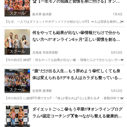
🏆【一生モノの知識と習慣を身に付ける】オンラ
イン6ヶ月で人生の転換点💡育児×仕事×筋トレ=最
スクール
強ママ＆パパ誕生🏆
栃木県 栃木駅
7月4日
【なぜ、一人ではダイエットやボディメイクが続かないの⁉️】 ⏩人は現状を維持しようと
栃木
栃木市
栃木駅
その他
何をやっても結果が出ない😭情報だらけで分から
ない方へ‼️“オンライン6ヶ月“正しい習慣を創るプ
ログラム💡⏩食事·運動×継続=理想の体·自信を獲
スクール
得🏆
北海道 市役所前駅
6月13日
【今の自分】納得⁉️ ・何をやっても結果が出ない😭 ・情報だらけで分からない方へ‼️ “オ
北海道
函館市
市役所前駅
その他
“腹“だけ出る人生…もう辞めよう😭忙しくても身
体は変えられる‼️デキる人はカラダも整っている🏆
疲れてみえない身体づくり🏋️
スクール
佐賀県 唐津駅
5月12日
【今の自分】に納得⁉️不満ですか⁉️ ・｢体｣が変われば｢心｣も変わる🎵 ・夜勤25年でも毎月
佐賀
唐津市
唐津駅
その他
ダイエットごっこ😭もう卒業‼️🔰オンラインプログ
ラム×認定コーチング🏋️食べながら整える健康的な
体づくり🎵育児×仕事×筋トレ=最強ママ＆パパ誕生