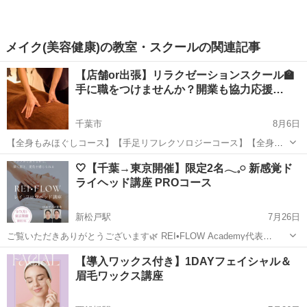
メイク(美容健康)の教室・スクールの関連記事
【店舗or出張】リラクゼーションスクール🏫
手に職をつけませんか？開業も協力応援…
千葉市
8月6日
【全身もみほぐしコース】【手足リフレクソロジーコース】【全身オ
イルリンパマッサージコース】【ヘッドスパコース】の実技講座で、
千葉
千葉市
マッサージ
未経験
🤍【千葉→東京開催】限定2名𓂃𓈒𓏸 新感覚ド
未経験者でも一生ものの高技術が身に付くスクールです🏫 店舗で行う
ライヘッド講座 PROコース
事もできますが、ご自宅や職場や...
新松戸駅
7月26日
ご覧いただきありがとうございます🌿 REI•FLOW Academy代表
**Marie**です。 東京都23区内にて、 REI•FLOW™ヘッド PROコース
千葉
松戸市
新松戸駅
ヘッドスパ
ヘッド
【導入ワックス付き】1DAYフェイシャル＆
を開催いたします✨ ──────────...
眉毛ワックス講座