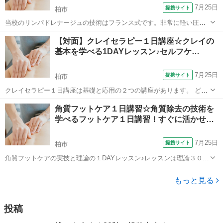
7月25日
提携サイト
柏市
当校のリンパドレナージュの技術はフランス式です。非常に軽い圧
で、表層のリンパ管へダイレクトにアプローチし、リンパ液の流れを
千葉
柏市
エステ
【対面】クレイセラピー１日講座☆クレイの
活性化しリンパ液を排出します。オイルやクリームなどを使わず、手
基本を学べる1DAYレッスン♪セルフケ…
技のみで、からだの内側を健やかに美しくす...
7月25日
提携サイト
柏市
クレイセラピー１日講座は基礎と応用の２つの講座があります。 どち
らの講座もクレイの構造や科学など難しいところは掘り下げず、日常
千葉
柏市
マッサージ
角質フットケア１日講習☆角質除去の技術を
にクレイを取り込めるようになることに焦点をあて、クレイの使い方
学べるフットケア１日講習！すぐに活かせ…
を惜しみなくお伝え致します。 クレ...
7月25日
提携サイト
柏市
角質フットケアの実技と理論の１DAYレッスン♪レッスンは理論３０
分・実技２時間。すぐに活かせる技術を学べます！ 角質フットケア講
千葉
柏市
リフレクソロジー
習では、ブラシによる角質除去法の実技をメインに、フットケアをす
もっと見る
るにあたり最低限の足の基礎知識と...
投稿