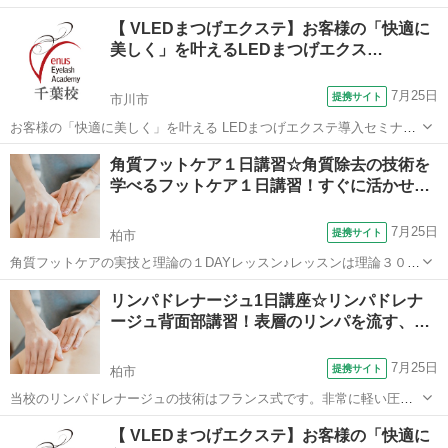
メント（オイル）フェイスエステのこの３つの技術がついていま
千葉
千葉市
マッサージ
【 VLEDまつげエクステ】お客様の「快適に
す！！学科＆技術もきちんと行います。無料質問OK!講師の得意分
美しく」を叶えるLEDまつげエクス…
野、難しい関連する法律もきちんとお教えしま...
7月25日
提携サイト
市川市
お客様の「快適に美しく」を叶える LEDまつげエクステ導入セミナー
はスクールに来校する＜対面受講＞とテキストデータをお送りして学
千葉
市川市
メイク
角質フットケア１日講習☆角質除去の技術を
ぶ＜オンデマンド受講＞がございます。 LEDまつげエクステの最大の
学べるフットケア１日講習！すぐに活かせ…
魅力は「お客様のお悩みを解...
7月25日
提携サイト
柏市
角質フットケアの実技と理論の１DAYレッスン♪レッスンは理論３０
分・実技２時間。すぐに活かせる技術を学べます！ 角質フットケア講
千葉
柏市
リフレクソロジー
リンパドレナージュ1日講座☆リンパドレナ
習では、ブラシによる角質除去法の実技をメインに、フットケアをす
ージュ背面部講習！表層のリンパを流す、…
るにあたり最低限の足の基礎知識と...
7月25日
提携サイト
柏市
当校のリンパドレナージュの技術はフランス式です。非常に軽い圧
で、表層のリンパ管へダイレクトにアプローチし、リンパ液の流れを
千葉
柏市
その他
【 VLEDまつげエクステ】お客様の「快適に
活性化しリンパ液を排出します。オイルやクリームなどを使わず、手