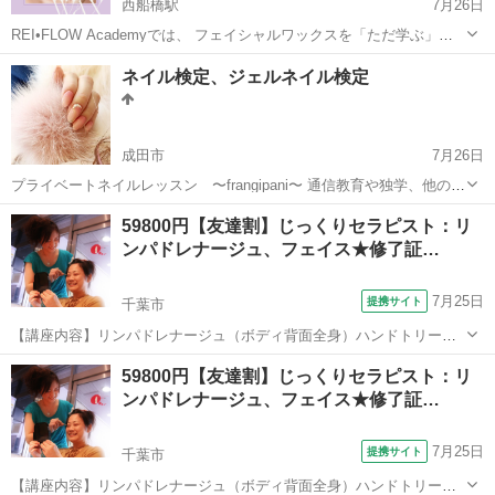
西船橋駅
7月26日
REI•FLOW Academyでは、 フェイシャルワックスを「ただ学ぶ」だ
けではなく、 受講後すぐにサロンメニューとして導入できる実践講座
千葉
船橋市
西船橋駅
その他
眉毛
ネイル検定、ジェルネイル検定
を開催しています。 お顔の産毛や古い角質をやさしく取り除き、 明る
く...
成田市
7月26日
プライベートネイルレッスン 〜frangipani〜 通信教育や独学、他のス
クールに通っているけど少し不安のある方、検定試験前に模擬検定を
千葉
成田市
ネイル
技能検定
59800円【友達割】じっくりセラピスト：リ
受けたい方、サロンワークをしているけど技術の確認がしたい方な
ンパドレナージュ、フェイス★修了証…
ど、どなたでもお気軽にお...
7月25日
提携サイト
千葉市
【講座内容】リンパドレナージュ（ボディ背面全身）ハンドトリート
メント（オイル）フェイスエステのこの３つの技術がついていま
千葉
千葉市
マッサージ
59800円【友達割】じっくりセラピスト：リ
す！！学科＆技術もきちんと行います。無料質問OK!講師の得意分
ンパドレナージュ、フェイス★修了証…
野、難しい関連する法律もきちんとお教えしま...
7月25日
提携サイト
千葉市
【講座内容】リンパドレナージュ（ボディ背面全身）ハンドトリート