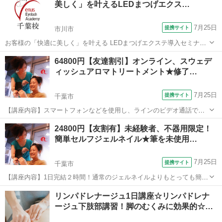
美しく」を叶えるLEDまつげエクス…
技のみで、からだの内側を健やかに美しくす...
7月25日
提携サイト
市川市
お客様の「快適に美しく」を叶える LEDまつげエクステ導入セミナー
はスクールに来校する＜対面受講＞とテキストデータをお送りして学
千葉
市川市
メイク
64800円【友達割引】オンライン、スウェデ
ぶ＜オンデマンド受講＞がございます。 LEDまつげエクステの最大の
ィッシュアロマトリートメント★修了…
魅力は「お客様のお悩みを解...
7月25日
提携サイト
千葉市
【講座内容】スマートフォンなどを使用し、ラインのビデオ通話でレ
ッスンを行います。少量のアロマオイルを用いて、全身（うつぶせ～
千葉
千葉市
アロマ
24800円【友割有】未経験者、不器用限定！
あおむけ）の技術を1日完結７時間程度で、マンツーマンレッスンで学
簡単セルフジェルネイル★筆を未使用…
習できます。実技中心ですが、トラブル...
7月25日
提携サイト
千葉市
【講座内容】1日完結２時間！通常のジェルネイルよりもとっても簡単
にご自宅でセルフジェルネイルが楽しめるようになるレッスンです。
千葉
千葉市
ネイル
リンパドレナージュ1日講座☆リンパドレナ
デザインは決まったチップタイプのジェルからお選びください。未経
ージュ下肢部講習！脚のむくみに効果的☆…
験、初心者、不器用、中高年の方向けの...