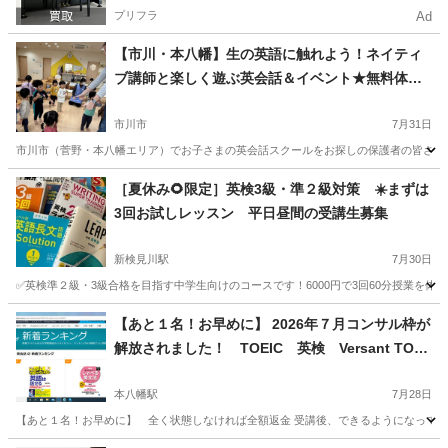
プリフラ
Ad
【市川・本八幡】生の英語に触れよう！ネイティ
ブ講師と楽しく遊ぶ英会話＆イベント★無料体験
受付中
市川市
7月31日
市川市（菅野・本八幡エリア）でお子さまの英会話スクールをお探しの保護者の皆さま！
千葉
市川市
英語
ネイティブ
［夏休み🌻限定］英検3級・準２級対策 ☀️まずは
3回お試しレッスン 平日昼間の受講生募集
新検見川駅
7月30日
✅英検準２級・3級合格を目指す中学生向けのコースです！6000円で3回60分授業を体験で
千葉
千葉市
新検見川駅
英語
ライティング
【あと１名！お早めに】 2026年７月コンサル枠が
解放されました！ TOEIC 英検 Versant TOEL
Fに効果あり
本八幡駅
7月28日
【あと１名！お早めに】 全く状態しなければ全額返金 受講後、できるようになってなけれ