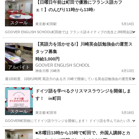
【日曜日午前は町田で優雅にフランス語カフ
ェ！】のんびり11時から13時♪
スクール
東京都 町田駅
5月14日
GOOVER ENGLISH SCHOOL町田校では フランス語ネイティブの先生と2時間
東京
町田市
町田駅
フランス語
神奈川
横浜市
【英語力を活かせる!】川崎英会話勉強会の運営ス
タッフ募集
フランス語
オンライン
時給3,000円
GOOVER ENGLISH SCHOOL
アルバイト
神奈川県 川崎市
6月13日
週1回程度、1回約2時間 英語力のある方 川崎で開催している英会話勉強会の運営業務。
神奈川
川崎市
その他
スタッフ
ドイツ語を学べるクリスマスラウンジを開催しま
す！ in町田
スクール
東京都 町田市
5月18日
GOOVER町田校にてドイツ語ラウンジを開催します！ ドイツ語を学んでみたい方、話し
東京
町田市
その他
ドイツ語
■木曜日13時から15時で町田で、外国人講師とカ