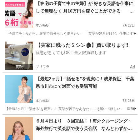
千葉
市川市
本八幡駅
その他
コンサル
【在宅の子育て中の主婦】が 好きな英語を仕事に
して無理なく 月10万円を稼ぐことができる オ
ンライン可能
本八幡駅
7月27日
「子育てをしながら、在宅で自分らしく働きたい」 「英語が好きだけど、仕事にする方法
千葉
市川市
本八幡駅
英語
主婦
【実家に残ったミシン🏠】買い取ります❗️
状態が悪くてもOK！最大限買取します
プリフラ
Ad
【最短2ヶ月】“話せる”を現実に！成果保証 千葉
県市川市にて対面でも受講可能
本八幡駅
7月26日
【最短2ヶ月】“話せる”を現実に！ 英語が苦手なあなたにこそ届いてほしい――医師監修
千葉
市川市
本八幡駅
英会話
コーチング
６月４日より ３回完結！！海外クルージング・
海外旅行で英会話で使う英会話 なんとわずか９
９００円