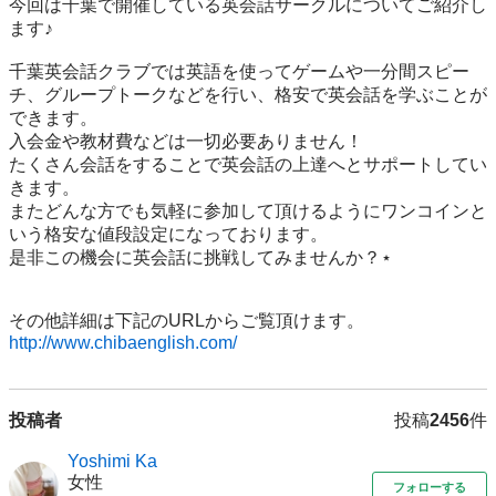
今回は千葉で開催している英会話サークルについてご紹介し
ます♪

千葉英会話クラブでは英語を使ってゲームや一分間スピー
チ、グループトークなどを行い、格安で英会話を学ぶことが
できます。

入会金や教材費などは一切必要ありません！

たくさん会話をすることで英会話の上達へとサポートしてい
きます。

またどんな方でも気軽に参加して頂けるようにワンコインと
いう格安な値段設定になっております。

是非この機会に英会話に挑戦してみませんか？⋆

http://www.chibaenglish.com/
投稿者
投稿
2456
件
Yoshimi Ka
女性
フォローする