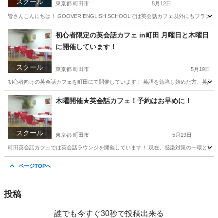
スクール
東京都 町田市
5月12日
皆さんこんにちは！ GOOVER ENGLISH SCHOOLでは英会話カフェ以外にも
東京
町田市
フランス語
神奈川
鎌倉市
フランス語
初心者限定の英会話カフェ in町田 月曜日と木曜日
に開催しています！
ドイツ語
スクール
東京都 町田市
5月19日
初心者向けの英会話カフェを町田にて開催しています！ 英語を勉強し始めた方、英語力に
東京
町田市
英会話
初心者
木曜開催★英会話カフェ！予約はお早めに！
スクール
東京都 町田市
5月19日
町田英会話カフェでは英会話ラウンジを開催しています！ 現在、感染対策の一環としま
東京
町田市
英会話
東京
八王子市
英会話
外国人
ページTOPへ
投稿
誰でも今すぐ30秒で投稿出来る