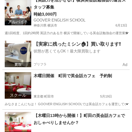
【英語力を活かせる!】横浜英会話勉強会の運営ス
タッフ募集
時給3,000円
GOOVER ENGLISH SCHOOL
アルバイト
神奈川県 横浜市
6月13日
週1回程度、1回約2時間 英語力のある方 横浜で開催している英会話勉強会の運営業務。
神奈川
横浜市
その他
スタッフ
【実家に残ったミシン🏠】買い取ります❗️
状態が悪くてもOK！最大限買取します
プリフラ
Ad
木曜日開催 町田で英会話カフェ 予約制
スクール
東京都 町田市
5月19日
みなさまこんにちは！ GOOVER ENGLISH SCHOOLでは英会話カフェを運営し
東京
町田市
英会話
東京
立川市
英会話
先生
【木曜日13時から開催！】町田の英会話カフェで
おしゃべりしませんか？