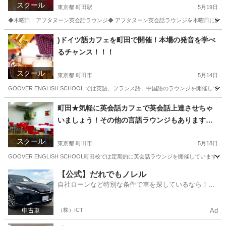
スクール
東京都 町田駅
5月19日
◆木曜日：アフタヌーン英会話ラウンジ◆ アフタヌーン英会話ラウンジを木曜日に開催しています！ 
東京
町田市
町田駅
英会話
神奈川
藤沢市
英会話
)ドイツ語カフェを町田で開催！本場の発音を学べ
るチャンス！！！
スクール
東京都 町田市
5月14日
GOOVER ENGLISH SCHOOL では英語、フランス語、中国語のラウンジを開催
東京
町田市
その他
ドイツ語
町田★気軽に英会話カフェで英会話上達させちゃ
いましょう！その他の言語ラウンジもあります。
（フランス語、ドイツ語、イタリア語、スペイン
スクール
語）
東京都 町田市
5月18日
GOOVER ENGLISH SCHOOL町田校では定期的に英会話ラウンジを開催していま
東京
町田市
英会話
【公式】だれでもノレル
自社ローンなど特別な条件で車を探しているなら！金
利0%で車をご提供、ノレル独自与信システム。
（株）ICT
Ad