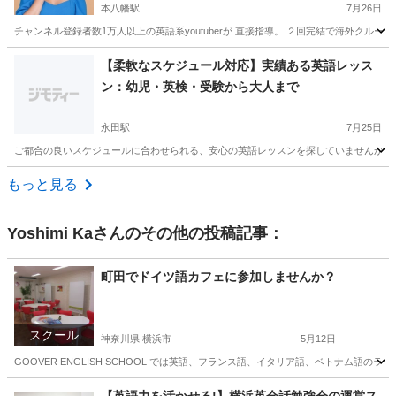
本八幡駅
7月26日
チャンネル登録者数1万人以上の英語系youtuberが 直接指導。 ２回完結で海外クルー
千葉
市川市
本八幡駅
英語
海外
​【柔軟なスケジュール対応】実績ある英語レッス
ン：幼児・英検・受験から大人まで
永田駅
7月25日
ご都合の良いスケジュールに合わせられる、安心の英語レッスンを探していませんか？ 幼
千葉
大網白里市
永田駅
英語
幼児
もっと見る
Yoshimi Ka
さんのその他の投稿記事：
町田でドイツ語カフェに参加しませんか？
スクール
神奈川県 横浜市
5月12日
GOOVER ENGLISH SCHOOL では英語、フランス語、イタリア語、ベトナム
神奈川
横浜市
その他
ドイツ語