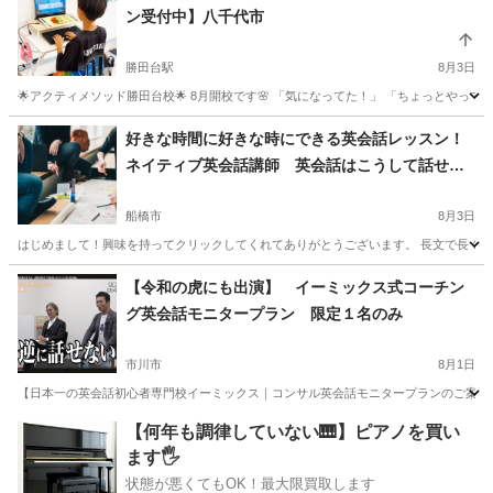
ン受付中】八千代市
勝田台駅
8月3日
🌟アクティメソッド勝田台校🌟 8月開校です🌸 「気になってた！」 「ちょっとやって
千葉
八千代市
勝田台駅
英語/基礎英語
タッチタイピング
好きな時間に好きな時にできる英会話レッスン！
ネイティブ英会話講師 英会話はこうして話せよ
うになる！
船橋市
8月3日
はじめまして！興味を持ってクリックしてくれてありがとうございます。 長文で長くな
千葉
船橋市
英語
敬語
【令和の虎にも出演】 イーミックス式コーチン
グ英会話モニタープラン 限定１名のみ
市川市
8月1日
【日本一の英会話初心者専門校イーミックス｜コンサル英会話モニタープランのご案内】 
千葉
市川市
英会話
コーチング
【何年も調律していない🎹】ピアノを買い
ます🖐️
状態が悪くてもOK！最大限買取します