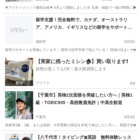
🌟アクティメソッド勝田台校🌟 8月より開校しました🌸 兄弟・姉妹で一緒の時間に通
千葉
八千代市
勝田台駅
英語/基礎英語
タイピング
留学支援！完全無料で、カナダ、オーストラリ
ア、アメリカ、イギリスなどの留学をサポートし
ています！
成田市
8月5日
留学のサポートを実施しています！ 都市や語学学校で悩んでいる！ 現地の住まいやホーム
千葉
成田市
その他
千葉
市川市
その他
【実家に残ったミシン🏠】買い取ります❗️
状態が悪くてもOK！最大限買取します
プリフラ
Ad
【千葉市】英検2次面接を突破したい方へ｜英検1
級・TOEIC945・高校教員免許｜中高生歓迎
千葉市
8月4日
英検準1級・1級、または高校・大学受験の英語を本気で伸ばしたい方へ。 帰国子女と
千葉
千葉市
英会話
1級
【八千代市！タイピング✖️英語 無料体験レッス