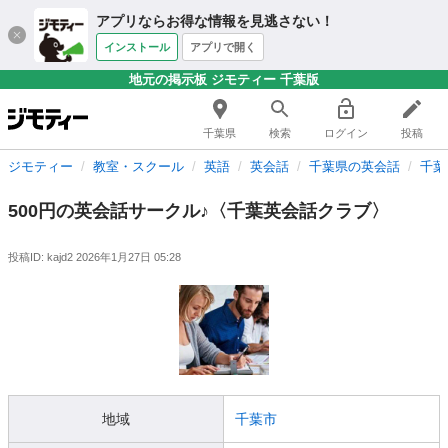
アプリならお得な情報を見逃さない！
インストール
アプリで開く
地元の掲示板 ジモティー 千葉版
千葉県
検索
ログイン
投稿
ジモティー
教室・スクール
英語
英会話
千葉県の英会話
千葉
500円の英会話サークル♪〈千葉英会話クラブ〉
投稿ID: kajd2
2026年1月27日 05:28
地域
千葉市