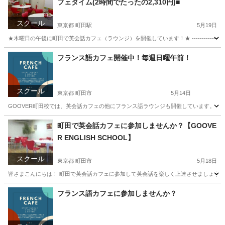
フェタイム(2時間でたったの2,310円)■
スクール
東京都 町田駅
5月19日
★木曜日の午後に町田で英会話カフェ（ラウンジ）を開催しています！★ ---------------------------
東京
町田市
町田駅
英会話
神奈川
座間市
英会話
フランス語カフェ開催中！毎週日曜午前！
スクール
東京都 町田市
5月14日
GOOVER町田校では、英会話カフェの他にフランス語ラウンジも開催しています。 こちら
東京
町田市
英会話
興味
町田で英会話カフェに参加しませんか？【GOOVE
R ENGLISH SCHOOL】
スクール
東京都 町田市
5月18日
皆さまこんにちは！ 町田で英会話カフェに参加して英会話を楽しく上達させましょう。 GO
東京
町田市
英語
神奈川
藤沢市
英語
初心者
フランス語カフェに参加しませんか？