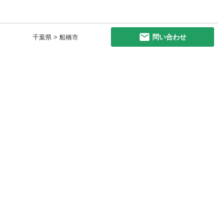
問い合わせ
千葉県 > 船橋市
初めての方へ
利用規約
プライバシーポリシー
プライバシー・ステートメント
健全化に資する運用方針
お問い合わせ
運営会社
サイトマップ
ご利用ガイド
フリーワードで探す
PC版で表示
都道府県選択
特定商取引法の表示
利用者情報の外部送信について
© 2011-
2026
Jmty, Inc.