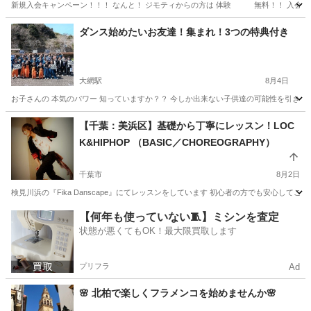
新規入会キャンペーン！！！ なんと！ ジモティからの方は 体験 無料！！ 入会金 
千葉
大網白里市
ヒップホップ
クラス
ダンス始めたいお友達！集まれ！3つの特典付き
大網駅
8月4日
お子さんの 本気のパワー 知っていますか？？ 今しか出来ない子供達の可能性を引き出
千葉
東金市
大網駅
ヒップホップ
無料
【千葉：美浜区】基礎から丁寧にレッスン！LOC
K&HIPHOP （BASIC／CHOREOGRAPHY）
千葉市
8月2日
検見川浜の『Fika Danscape』にてレッスンをしています 初心者の方でも安心してご
千葉
千葉市
ヒップホップ
クラス
【何年も使っていない🧵】ミシンを査定
状態が悪くてもOK！最大限買取します
プリフラ
Ad
🌸 北柏で楽しくフラメンコを始めませんか🌸