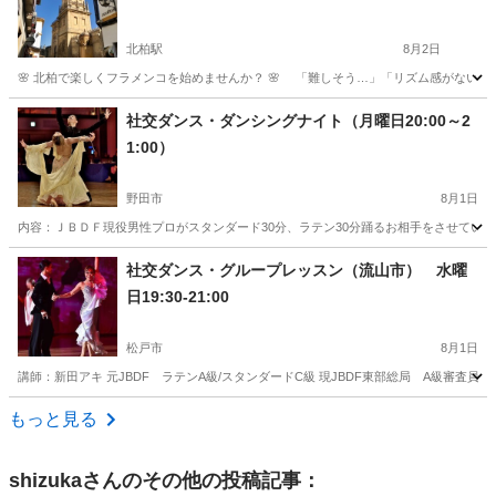
北柏駅
8月2日
🌸 北柏で楽しくフラメンコを始めませんか？ 🌸 「難しそう…」「リズム感がないけど大丈夫
千葉
柏市
北柏駅
フラメンコ
サークル
社交ダンス・ダンシングナイト（月曜日20:00～2
1:00）
野田市
8月1日
内容：ＪＢＤＦ現役男性プロがスタンダード30分、ラテン30分踊るお相手をさせていた
千葉
野田市
社交ダンス
ラテン
社交ダンス・グループレッスン（流山市） 水曜
日19:30-21:00
松戸市
8月1日
講師：新田アキ 元JBDF ラテンA級/スタンダードC級 現JBDF東部総局 A級審査
千葉
松戸市
社交ダンス
ラテン
もっと見る
shizuka
さんのその他の投稿記事：