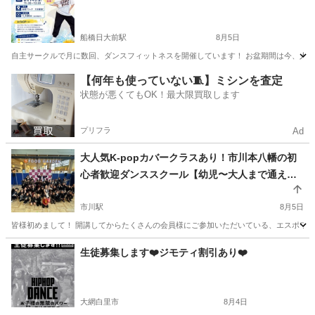
船橋日大前駅
8月5日
自主サークルで月に数回、ダンスフィットネスを開催しています！ お盆期間は今、人気急上
千葉
船橋市
船橋日大前駅
ダンス
インスタ
【何年も使っていない🧵】ミシンを査定
状態が悪くてもOK！最大限買取します
プリフラ
Ad
大人気K-popカバークラスあり！市川本八幡の初
心者歓迎ダンススクール【幼児〜大人まで通える
アットホームなスクール⭐︎通い放題制度＆回数券で
来れる時に楽しくダンス☆体験無料】
市川駅
8月5日
皆様初めまして！ 開講してからたくさんの会員様にご参加いただいている、エスポワールの
千葉
市川市
市川駅
ダンス
エスポワール
生徒募集します❤️ジモティ割引あり❤️
大網白里市
8月4日