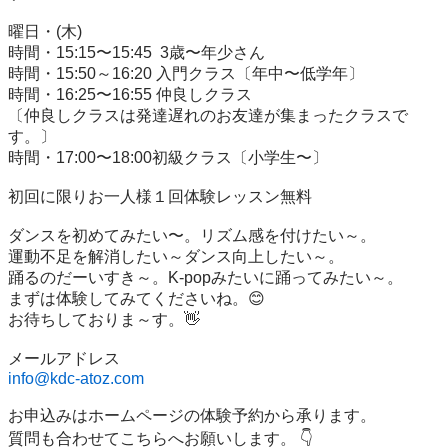
曜日・(木)

時間・15:15〜15:45  3歳〜年少さん

時間・15:50～16:20 入門クラス〔年中〜低学年〕

時間・16:25〜16:55 仲良しクラス

〔仲良しクラスは発達遅れのお友達が集まったクラスで
す。〕

時間・17:00〜18:00初級クラス〔小学生〜〕

初回に限りお一人様１回体験レッスン無料

ダンスを初めてみたい〜。リズム感を付けたい～。

運動不足を解消したい～ダンス向上したい～。

踊るのだーいすき～。K-popみたいに踊ってみたい～。

まずは体験してみてくださいね。😊

お待ちしておりま～す。👋

info@kdc-atoz.com
お申込みはホームページの体験予約から承ります。

質問も合わせてこちらへお願いします。 👇
