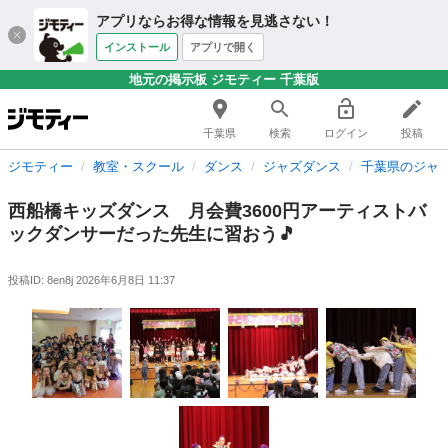
アプリならお得な情報を見逃さない！
インストール
アプリで開く
地元の掲示板 ジモティー 千葉版
千葉県
検索
ログイン
投稿
ジモティー
教室・スクール
ダンス
ジャズダンス
千葉県のジャ
西船橋キッズダンス 月会費3600円アーティストバ
ックダンサーだった先生に習おう🎵
投稿ID: 8en8j
2026年6月8日 11:37