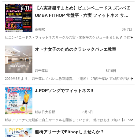
【六実常盤平まとめ】ビエンベニードス ズンバ Z
UMBA FITHOP 常盤平・六実 フィットネス サー
クルスケジュールまとめ 柏市 松戸市 鎌ケ谷市 健
康 ダイエット 仲間作り 安価でも価値のあるレッ
高柳駅
8月7日
スンを
ビエンベニードス・フィットネスサークル六実・常盤平スケジュールまとめ🎵 予約不要!!参加費
千葉
柏市
高柳駅
ズンバ
サークル
オトナ女子のためのクラシックバレエ教室
西千葉駅
8月6日
2024年6月より、 西千葉にてバレエ教室開講。 〈場所〉 JR西千葉駅 京成西登戸駅 徒歩4分 
千葉
千葉市
西千葉駅
バレエ
クラシックバレエ
J-POPソングでフィットネス‼️
船橋日大前駅
8月5日
船橋アリーナで定期的に自主サークルを開催しています。 他ではあまり無い【J-POP
千葉
船橋市
船橋日大前駅
ダンス
POP
船橋アリーナでFithopしませんか？