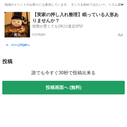
地域のイベントやお祭りにも参加しています。 ダンスを初めてみたい〜。リズム感を付
千葉
千葉市
海浜幕張駅
ダンス
運動不足
【実家の押し入れ整理】眠っている人形あ
りませんか？
状態が悪くてもOK🙆‍♀️査定0円‼️
COYASH
Ad
ページTOPへ
投稿
誰でも今すぐ30秒で投稿出来る
投稿画面へ (無料)