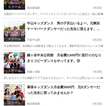
ん。土曜日幕張コミニティセンターで活動中。
スクール
海浜幕張駅
7月31日
元舞浜テーマパークダンサー、アーティストバックダンサーだった先生と一緒に踊ろう！
千葉
千葉市
海浜幕張駅
ダンス
運動不足
中山キッズダンス 男の子沢山いるよー。元舞浜
テーマパークダンサーだった先生に習えます。✨
月会費3,600円
スクール
下総中山駅
6月23日
月会費3600円。未経験から経験者まで教えてくれます。運動不足の方からレベルアップし
千葉
船橋市
下総中山駅
ダンス
運動不足
鎌ヶ谷中央公民館 月会費3,600円‼︎ 流行りのなり
きりコピーダンスもやってます。😊
スクール
新鎌ヶ谷駅
7月18日
安いからといってお遊戯クラブではありませんよー。サークルとは思えないレベルの高さ。
千葉
鎌ケ谷市
新鎌ヶ谷駅
ダンス
幕張キッズダンス月会費3600円 元Dダンサーだ
った先生に習ってみませんか？
スクール
海浜幕張駅
6月13日