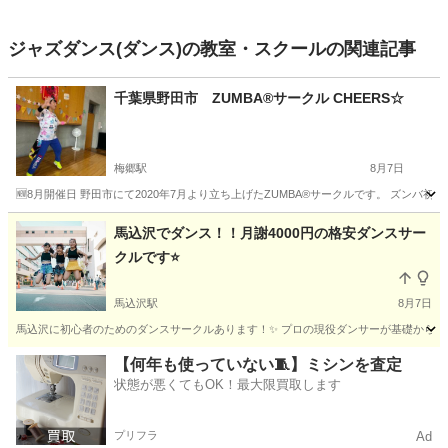
ジャズダンス(ダンス)の教室・スクールの関連記事
千葉県野田市 ZUMBA®サークル CHEERS☆
梅郷駅
8月7日
🆕8月開催日 野田市にて2020年7月より立ち上げたZUMBA®サークルです。 ズンバ
千葉
野田市
梅郷駅
ズンバ
ZUMBA
馬込沢でダンス！！月謝4000円の格安ダンスサー
クルです⭐️
馬込沢駅
8月7日
馬込沢に初心者のためのダンスサークルあります！✨ プロの現役ダンサーが基礎からていねい
千葉
鎌ケ谷市
馬込沢駅
ヒップホップ
サークル
【何年も使っていない🧵】ミシンを査定
状態が悪くてもOK！最大限買取します
プリフラ
Ad