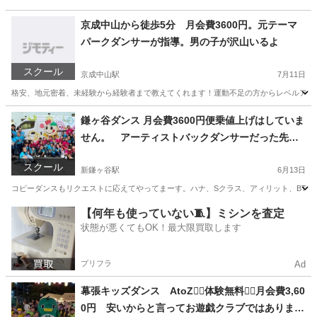
京成中山から徒歩5分 月会費3600円。元テーマ
パークダンサーが指導。男の子が沢山いるよ
スクール
京成中山駅
7月11日
格安、地元密着、未経験から経験者まで教えてくれます！運動不足の方からレベルアップしたい
千葉
船橋市
京成中山駅
ダンス
鎌ヶ谷ダンス 月会費3600円便乗値上げはしていま
せん。 アーティストバックダンサーだった先生
に習ってみませんか？
スクール
新鎌ヶ谷駅
6月13日
コピーダンスもリクエストに応えてやってまーす。ハナ、Sクラス、アィリット、BTS、
千葉
鎌ケ谷市
新鎌ヶ谷駅
ダンス
運動不足
【何年も使っていない🧵】ミシンを査定
状態が悪くてもOK！最大限買取します
プリフラ
Ad
幕張キッズダンス AtoZ🧜‍♀️体験無料🧜‍♀️月会費3,60
0円 安いからと言ってお遊戯クラブではありませ