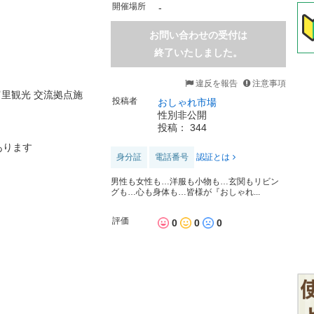
開催場所
-
お問い合わせの受付は
終了いたしました。
違反を報告
注意事項
富里観光 交流拠点施
投稿者
おしゃれ市場
性別非公開
投稿： 344
あります
身分証
電話番号
認証とは
男性も女性も…洋服も小物も…玄関もリビン
グも…心も身体も…皆様が『おしゃれ...
評価
0
0
0