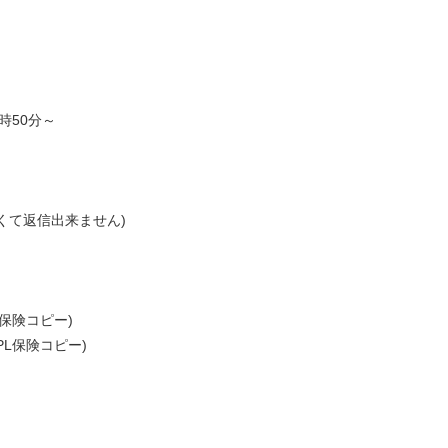
時50分～
くて返信出来ません)
保険コピー)
L保険コピー)