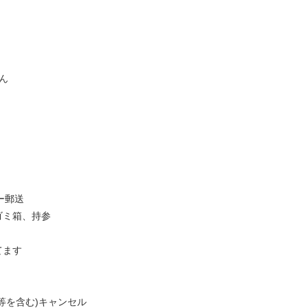
ん
ー郵送
ゴミ箱、持参
てます
等を含む)キャンセル