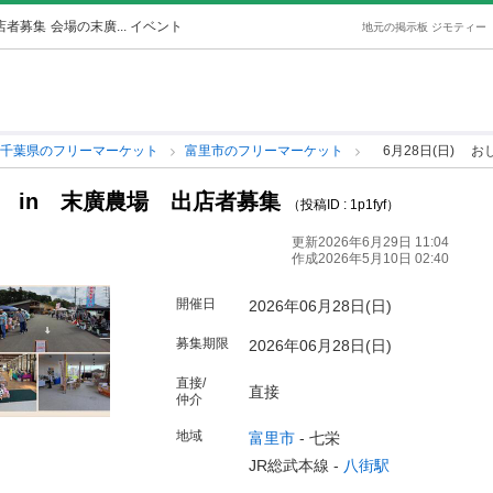
店者募集
会場の末廣... イベント
地元の掲示板 ジモティー
千葉県のフリーマーケット
富里市のフリーマーケット
6月28日(日) お
場 in 末廣農場 出店者募集
（投稿ID : 1p1fyf）
更新2026年6月29日 11:04
作成2026年5月10日 02:40
開催日
2026年06月28日(日)
募集期限
2026年06月28日(日)
直接/
直接
仲介
地域
富里市
-
七栄
JR総武本線 -
八街駅