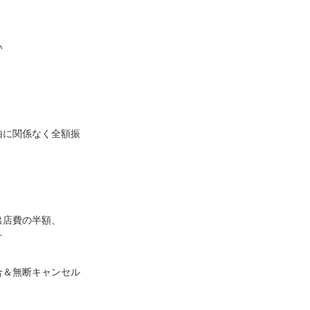
い
由に関係なく全額振
出店費の半額、
す
合＆無断キャンセル