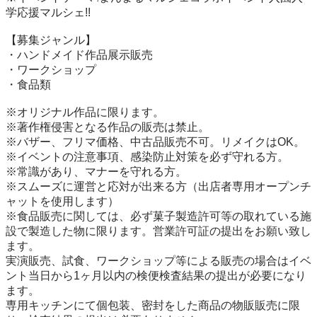
学応援マルシェ!!

【募集ジャンル】

・ハンドメイド作品展示販売

・ワークショップ

・食品類

※オリジナル作品に限ります。

※著作権侵害となる作品の販売は禁止。

※バザー、フリマ価格、中古品販売不可。リメイクはOK。

※イベントの注意事項、感染防止対策を必ず守れる方。

※常識があり、マナーを守れる方。

※スムーズに運営と応対が出来る方（出店者専用オープンチ
ャットを使用します）

※食品販売に関しては、必ず菓子製造許可等の取れている施
設で製造した物に限ります。営業許可証の提出をお願い致し
ます。

実演販売、試食、ワークショップ等による販売の場合はイベ
ント当日から1ヶ月以内の検便検査結果の提出が必要になり
ます。

専用キッチンにて個包装、密封をした商品の物販販売に限