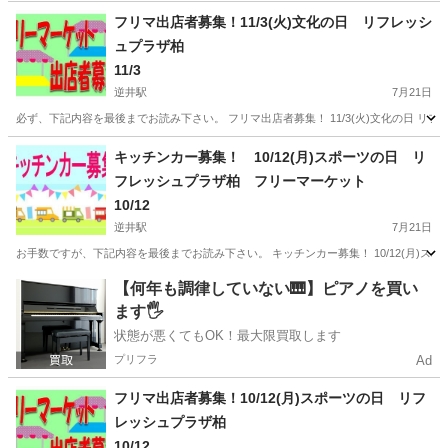
千葉
柏市
逆井駅
フリーマーケット
キッチンカー
フリマ出店者募集！11/3(火)文化の日 リフレッシ
ュプラザ柏
11/3
逆井駅
7月21日
必ず、下記内容を最後までお読み下さい。 フリマ出店者募集！ 11/3(火)文化の日 リフレッシュプ
千葉
柏市
逆井駅
フリーマーケット
文化の日
キッチンカー募集！ 10/12(月)スポーツの日 リ
フレッシュプラザ柏 フリーマーケット
10/12
逆井駅
7月21日
お手数ですが、下記内容を最後までお読み下さい。 キッチンカー募集！ 10/12(月)スポーツの
千葉
柏市
逆井駅
フリーマーケット
キッチンカー
【何年も調律していない🎹】ピアノを買い
ます🖐️
状態が悪くてもOK！最大限買取します
プリフラ
Ad
フリマ出店者募集！10/12(月)スポーツの日 リフ
レッシュプラザ柏
10/12