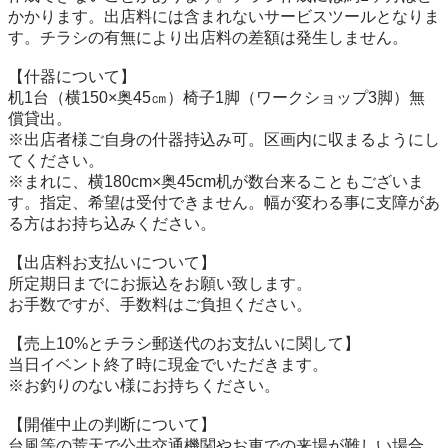
かかります。出店料には含まれないサービスツールとなりま
す。チラシの有無により出店料の差額は発生しません。

【什器について】

机1台（横150×奥45㎝）椅子1脚（ワークショップ3脚）無
償貸出。

※出店者様ご自身の什器持込み可。区画内に収まるようにし
てください。

※まれに、横180cm×奥45cm机が数台来ることもございま
す。指定、希望は受付できません。幅が変わる事に支障があ
る方はお持ち込みください。

【出店料お支払いについて】

所定期日までにお振込をお願い致します。

お手数ですが、手数料はご負担ください。

【売上10%とチラシ郵送代のお支払いに関して】

当日イベント終了時に現金でいただきます。

※お釣りのない様にお持ちください。

【開催中止の判断について】

台風等の荒天で公共交通機関やお車での来場が難しい場合、