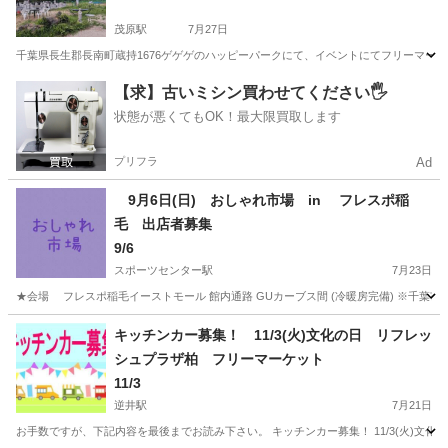
茂原駅
7月27日
千葉県長生郡長南町蔵持1676ゲゲゲのハッピーパークにて、イベントにてフリーマーケッ
千葉
長生郡
茂原駅
フリーマーケット
無料
【求】古いミシン買わせてください🖐️
状態が悪くてもOK！最大限買取します
プリフラ
Ad
9月6日(日) おしゃれ市場 in フレスポ稲
毛 出店者募集
9/6
スポーツセンター駅
7月23日
★会場 フレスポ稲毛イーストモール 館内通路 GUカーブス間 (冷暖房完備) ※千葉市稲
千葉
千葉市
スポーツセンター駅
フリーマーケット
会場
キッチンカー募集！ 11/3(火)文化の日 リフレッ
シュプラザ柏 フリーマーケット
11/3
逆井駅
7月21日
お手数ですが、下記内容を最後までお読み下さい。 キッチンカー募集！ 11/3(火)文化の日 リフレッシュプ