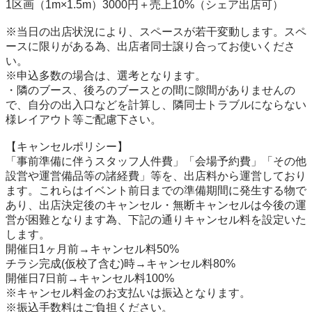
1区画（1m×1.5m）3000円＋売上10%（シェア出店可）

※当日の出店状況により、スペースが若干変動します。スペ
ースに限りがある為、出店者同士譲り合ってお使いくださ
い。

※申込多数の場合は、選考となります。

・隣のブース、後ろのブースとの間に隙間がありませんの
で、自分の出入口などを計算し、隣同士トラブルにならない
様レイアウト等ご配慮下さい。

【キャンセルポリシー】

「事前準備に伴うスタッフ人件費」「会場予約費」「その他
設営や運営備品等の諸経費」等を、出店料から運営しており
ます。これらはイベント前日までの準備期間に発生する物で
あり、出店決定後のキャンセル・無断キャンセルは今後の運
営が困難となります為、下記の通りキャンセル料を設定いた
します。

開催日1ヶ月前→キャンセル料50%

チラシ完成(仮校了含む)時→キャンセル料80%

開催日7日前→キャンセル料100%

※キャンセル料金のお支払いは振込となります。

※振込手数料はご負担ください。
