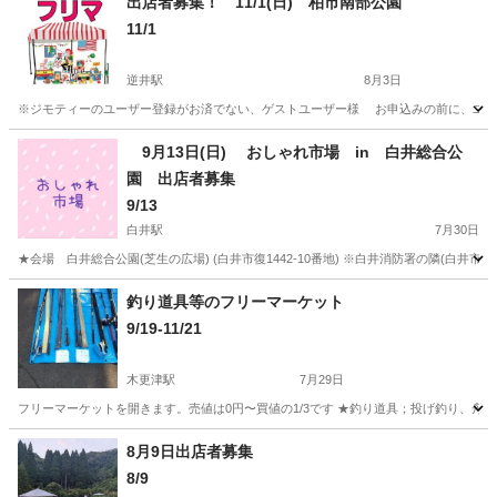
出店者募集！ 11/1(日) 柏市南部公園
11/1
逆井駅
8月3日
※ジモティーのユーザー登録がお済でない、ゲストユーザー様 お申込みの前に、ユー
千葉
柏市
逆井駅
フリーマーケット
玩具
9月13日(日) おしゃれ市場 in 白井総合公
園 出店者募集
9/13
白井駅
7月30日
★会場 白井総合公園(芝生の広場) (白井市復1442-10番地) ※白井消防署の隣(白井
千葉
白井市
白井駅
フリーマーケット
会場
釣り道具等のフリーマーケット
9/19-11/21
木更津駅
7月29日
フリーマーケットを開きます。売値は0円〜買値の1/3です ★釣り道具；投げ釣り、舟
千葉
木更津市
木更津駅
フリーマーケット
朝市
8月9日出店者募集
8/9