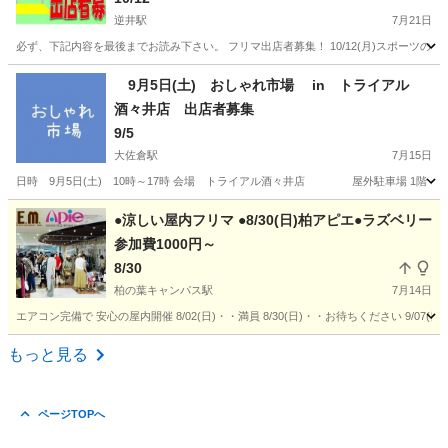
逆井駅
7月21日
必ず、下記内容を最後までお読み下さい。 フリマ出店者募集！ 10/12(月)スポーツの日 リフレ
千葉
柏市
逆井駅
フリーマーケット
キッチンカー
9月5日(土) おしゃれ市場 in トライアル
酒々井店 出店者募集
9/5
大佐倉駅
7月15日
日時 9月5日(土) 10時～17時 会場 トライアル酒々井店 屋外駐車場 1階 ※酒
千葉
印旛郡
大佐倉駅
フリーマーケット
会場
●涼しい屋内フリマ ●8/30(日)柏アピエ●ラズベリー
参加費1000円～
8/30
柏の葉キャンパス駅
7月14日
エアコン完備で 安心の屋内開催 8/02(日)・・満員 8/30(日)・・お待ちください 9/07(
千葉
柏市
柏の葉キャンパス駅
フリーマーケット
マルハン
もっと見る
ページTOPへ