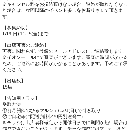
※キャンセル料をお振込頂けない場合、連絡が取れなくなっ
た場合は、次回以降のイベント参加をお断りさせて頂きま
す。

【募集締切】

1/19(日)ː11/15(金)まで

【出店可否のご連絡】

可否に関わらずご登録のメールアドレスにご連絡致します。

※イオンモールにて審査がございます。審査に時間がかかる
ため、ご連絡にお時間がかかることがあります。予めご了承
ください。

【出店数】

15店

【告知用チラシ】

受取方法

①前月開催のひるマルシェ(12/1(日))で引き取り

②ご自宅等に配送(送料270円別途発生)

※チラシは出店者様確定から開催日までに期間が短い場合は
作成できないことがあります。チラシ作成には約1ヶ月ほど