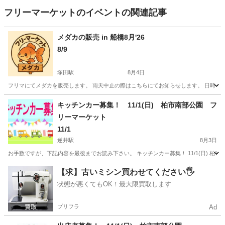
フリーマーケットのイベントの関連記事
メダカの販売 in 船橋8月'26
8/9
塚田駅
8月4日
フリマにてメダカを販売します。 雨天中止の際はこちらにてお知らせします。 日時：8月9日
千葉
船橋市
塚田駅
フリーマーケット
メダカ
キッチンカー募集！ 11/1(日) 柏市南部公園 フ
リーマーケット
11/1
逆井駅
8月3日
お手数ですが、下記内容を最後までお読み下さい。 キッチンカー募集！ 11/1(日) 柏市
千葉
柏市
逆井駅
フリーマーケット
キッチンカー
【求】古いミシン買わせてください🖐️
状態が悪くてもOK！最大限買取します
プリフラ
Ad