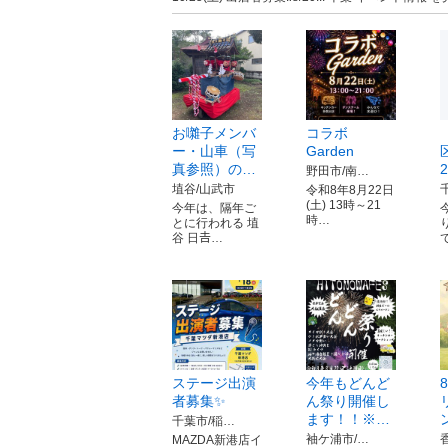
お囃子メンバ
コラボ
ー・山車（写
Garden
真参照）の…
野田市/南…
埴谷/山武市
令和8年8月22日
(土) 13時～21
今年は、隔年ご
時…
とに行われる 埴
谷 日𠮷…
ステージ出演
今年もどんど
者募集✨
ん祭り開催し
ます！！※…
千葉市/稲…
袖ケ浦市/…
MAZDA新港店イ