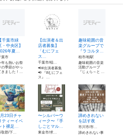
【千葉市緑
【出演者＆出
趣味範囲の音
区・中央区】
店者募集】
楽グループで
2026年夏…
「むにフェ
『ラコルタ…
ス…
千葉市
柏市/柏駅
千葉市/稲…
今年も熱いお祭
趣味範囲の音楽
りの季節がやっ
活動グループ
📢#出演者募集
てきました！…
『じぇら～と …
📢 『#むにフェ
ス』 …
8月23日チャ
〜シルバーウ
諦めきれない
リティーイベ
ィーク〜『手
を話す夜
ント裸足…
しごとマル…
市川市/市…
香取郡/下…
東金市/求…
諦めきれない事