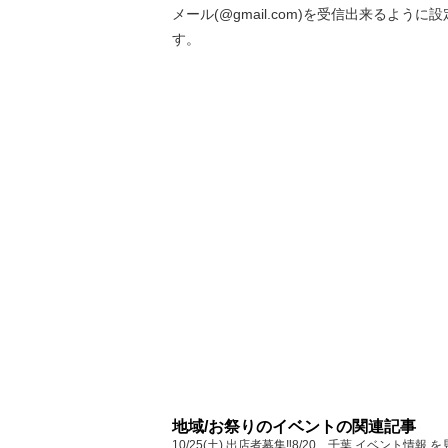
メール(@gmail.com)を受信出来るよう
す。
地域/お祭りのイベントの関連記事
10/25(土) 出店者募集‼️8/20... 千葉 イベ