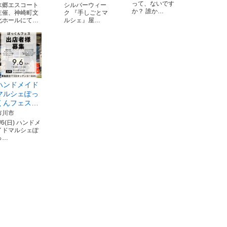
って、ないです
水郷エスコート
シルバーウィー
か？ 誰か…
主催、神崎町文
ク 『手しごとマ
化ホールにて…
ルシェ』屋…
ハンドメイド
マルシェぽっ
くんフェス…
市川市
/6(日) ハンドメ
イドマルシェぽ
っ…