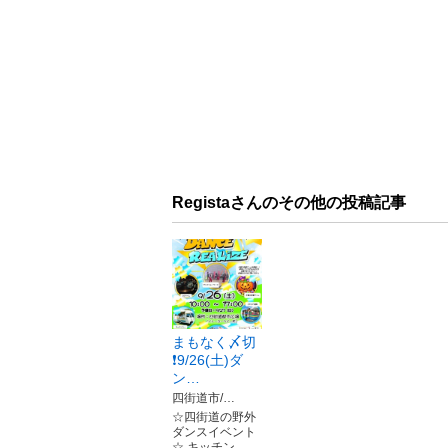
Registaさんのその他の投稿記事
まもなく〆切
❗️9/26(土)ダ
ン…
四街道市/…
☆四街道の野外
ダンスイベント
☆ キッチン…