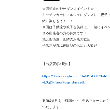
☆四街道の野外ダンスイベント☆
キッチンカーにマルシェにダンスに、親子
緒に楽しもう！！！
今回は子供達や親子を笑顔に、一緒にイベ
れる出店者の方の募集です！
地元四街道、近隣のお店大歓迎！
子供達が喜ぶ体験型のお店も大歓迎！
【出店要項&規約】
https://drive.google.com/file/d/1-OdC3h4
yL0qDF/view?usp=drivesdk
要項&規約をご確認の上、申込フォームか
いたします。