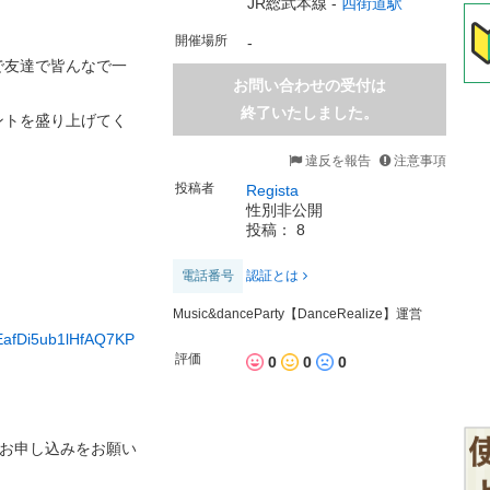
JR総武本線 -
四街道駅
開催場所
-
で友達で皆んなで一
お問い合わせの受付は
終了いたしました。
ントを盛り上げてく
違反を報告
注意事項
投稿者
Regista
性別非公開
投稿： 8
電話番号
認証とは
Music&danceParty【DanceRealize】運営
-EEafDi5ub1lHfAQ7KP
評価
0
0
0
らお申し込みをお願い