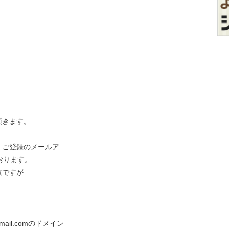
頂きます。
、ご登録のメールア
おります。
数ですが
il.comのドメイン