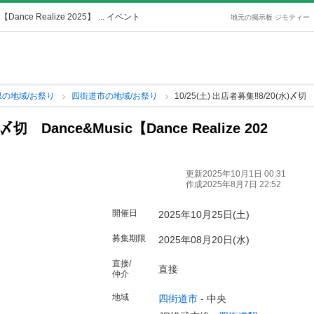
Dance Realize 2025】
... イベント
地元の掲示板 ジモティー
県の地域/お祭り
四街道市の地域/お祭り
10/25(土) 出店者募集‼️8/20(水)〆切
〆切 Dance&Music【Dance Realize 202
更新2025年10月1日 00:31
作成2025年8月7日 22:52
開催日
2025年10月25日(土)
募集期限
2025年08月20日(水)
直接/
直接
仲介
地域
四街道市
-
中央