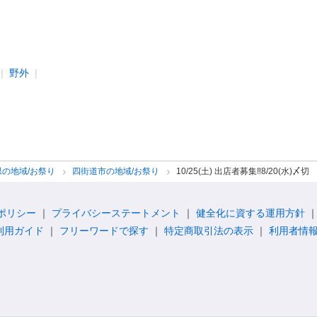
野外
県の地域/お祭り
四街道市の地域/お祭り
10/25(土) 出店者募集‼️8/20(水)〆切
ポリシー
プライバシーステートメント
健全化に資する運用方針
利用ガイド
フリーワードで探す
特定商取引法の表示
利用者情