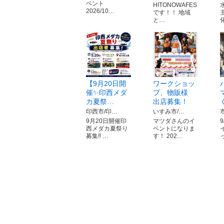
ベント
HITONOWAFES
2026/10…
です！！ 地域
と…
【9月20日開
ワークショッ
催✨️印西メダ
プ、物販様
カ夏祭…
出店募集！
印西市/印…
いすみ市/…
9月20日開催印
マツダさんのイ
9
西メダカ夏祭り
ベントになりま
募集‼️ …
す！ 202…