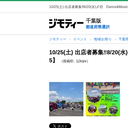
10/25(土) 出店者募集‼️8/20(水)〆切 Dance&Music【
千葉版
都道府県選択
ジモティー
イベント
地域/お祭り
千葉
10/25(土) 出店者募集‼️8/20(水)
5】
（投稿ID : 1j3opv）