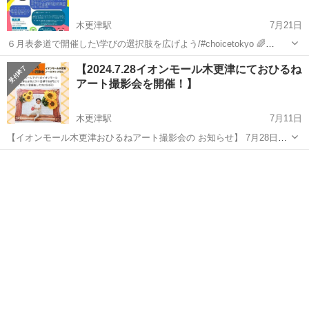
木更津駅
7月21日
６月表参道で開催した\学びの選択肢を広げよう/#choicetokyo 🌈
@choice.tokyo で出逢った木更津市のフリースクール『たねはなスク
千葉
木更津市
木更津駅
育児
フリースクール
【2024.7.28イオンモール木更津にておひるね
ール』さんと共催します🥰 CHOICE東京主催のかずさんをお招きし
アート撮影会を開催！】
て...
木更津駅
7月11日
【イオンモール木更津おひるねアート撮影会の お知らせ】 7月28日
(日)にイオンモール木更津にて おひるねアート撮影会が開催決定しま
千葉
木更津市
木更津駅
育児
アート
した👏 当日撮影出来るアートは 『クラシカルなひまわりアート』です
♩ クラシカルで...