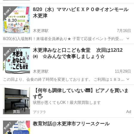
8/20（水）ママハピＥＸＰＯ＠イオンモール
木更津
木更津駅
7月16日
8/20(水)入場無料！来場者全員🎁あり★ 子育て応援イベント予約受付
中 〖千葉県/木更津エリア〗 ♡┈┈┈┈┈┈┈┈┈┈┈┈┈┈┈♡ 👶
千葉
木更津市
木更津駅
育児
ママハピ
木更津みなと口こども食堂 次回は12/12
ベビーも👨‍👩‍👧パパママも🤰プレママも大歓迎！ 🗓8/20(水...
㈭ ☆みんなで食事しましょう☆
木更津駅
11月29日
この回より、会食の終了時間を変更しております。 ご利用は１８３０
迄に受付をお願い致します。 ★事業のご紹介★ ①【こども食堂（会
千葉
木更津市
木更津駅
育児
こども食堂
【何年も調律していない🎹】ピアノを買いま
食）】 開催日：毎月第二木曜日 時間：１７３０～１９００
す🖐️
料金 こども１００...
状態が悪くてもOK！最大限買取します
Ad
プリフラ
教育対話@木更津市フリースクール