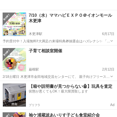
7/10（水）ママハピＥＸＰＯ＠イオンモール
木更津
木更津駅
6月17日
予約受付中！入場無料‼︎大満足の来場特典🎁抽選会はハズレナシ✨ 「1
日限定 親子ひろば」～ベビーも パパも プレママも～ １日限定開催
千葉
木更津市
木更津駅
育児
ママハピ
子育て相談室開催
イベント！商業施設内で安心♪ お子様の様子に合わせて途中入退場も
可能です🙆‍♀️...
巌根駅
2月12日
2/18土曜日 木更津市金田地域交流センターにて、 親子向けフリースク
ールと、ヒーリングの体験イベントを開催します！ お子さまが魔法使
千葉
木更津市
巌根駅
育児
ヒーリング
【箱や説明書が見つからない🤖】玩具を査定
いの帽子を作れるキッズワークショップを楽しんでいる間に、 大人の
状態が悪くてもOK！最大限買取します
方はヒーリング体験、子育て...
Ad
プリフラ
袖ケ浦蔵波あいりす子ども食堂紹介会