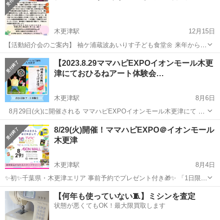
木更津駅
12月15日
【活動紹介会のご案内】 袖ケ浦蔵波あいりす子ども食堂🌼 来年からの
活動に向けてプレ開催してます。 新年に、活動紹介会を実施致しま
千葉
木更津市
木更津駅
育児
子ども食堂
【2023.8.29ママハピEXPOイオンモール木更
す。 是非、お集まり頂けますと幸いです☺️ (DMお待ちしてます～🐧)
津にておひるねアート体験会…
▪️...
木更津駅
8月6日
⁡ ⁡ ⁡8月29日(火)に開催される ママハピEXPOイオンモール木更津にて お
ひるねアート体験会を出展する事と なりました👏 ⁡ ⁡ 当日撮影出来るア
千葉
木更津市
木更津駅
育児
アート
8/29(火)開催！ママハピEXPO＠イオンモール
ートは 『パステルカラー☆残暑お見舞い♩』 です⛱️🍉🍨🌻 ⁡ パステ...
木更津
木更津駅
8月4日
✨初✨千葉県・木更津エリア 事前予約でプレゼント付き🎁✨ 「1日限
定 親子ひろば」 ベビーも パパも プレママも 8/29(火) 10:00-16:00
千葉
木更津市
木更津駅
育児
ママハピ
【何年も使っていない🧵】ミシンを査定
初開催！！ ママハピＥＸＰＯ＠イオンモール木更津 ...
状態が悪くてもOK！最大限買取します