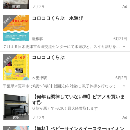
Ad
プリフラ
コロコロくらぶ 水遊び
巌根駅
6月21日
７月１５日木更津市金田交流センターにて水遊びと、スイカ割りを行
います。 時間は10時〜12時です！料金は500円です。 ぜひ一緒に遊び
千葉
木更津市
巌根駅
育児
プール
コロコロくらぶ
ましょう！ 予約、お問い合わせはきさらづアートスタジオまでお願い
します。
木更津駅
6月2日
千葉県木更津市で0歳〜3歳(未就園児)を対象に 親子体操を行なってい
ます。 ※ヨガは現在中止中です。 親子体操は音楽に合わせて手遊びを
千葉
木更津市
木更津駅
育児
スイカ割り
【何年も調律していない🎹】ピアノを買いま
したり、走り回ったり、楽器やシール貼りなどを行なっています。 最
す🖐️
後にはおやつのお土産もあり...
状態が悪くてもOK！最大限買取します
Ad
プリフラ
【無料】ベビーサイン＆イースターinイオン