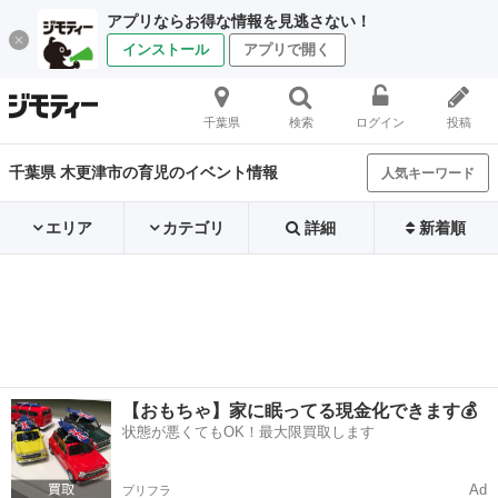
アプリならお得な情報を見逃さない！
インストール
アプリで開く
千葉県
検索
ログイン
投稿
千葉県 木更津市の育児のイベント情報
人気キーワード
エリア
カテゴリ
詳細
新着順
【おもちゃ】家に眠ってる現金化できます💰
状態が悪くてもOK！最大限買取します
Ad
プリフラ