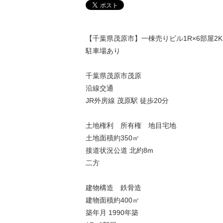
【千葉県茂原市】一棟売りビル1R×6部屋2K
駐車場あり
千葉県茂原市茂原
沿線交通
JR外房線 茂原駅 徒歩20分
土地権利 所有権 地目宅地
土地面積約350㎡
接道状況公道 北約8m
二方
建物構造 鉄骨造
建物面積約400㎡
築年月 1990年築