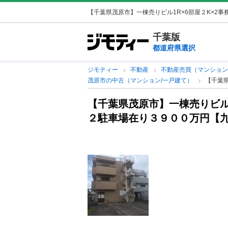
【千葉県茂原市】一棟売りビル1R×6部屋２K×2
千葉版
都道府県選択
ジモティー
不動産
不動産売買（マンション
茂原市の中古（マンション/一戸建て）
【千葉県
【千葉県茂原市】一棟売りビル1
２駐車場在り３９００万円【