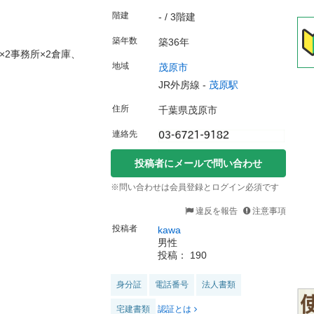
階建
- / 3階建
築年数
築36年
×2事務所×2倉庫、
地域
茂原市
JR外房線 -
茂原駅
住所
千葉県茂原市
連絡先
投稿者にメールで問い合わせ
※問い合わせは会員登録とログイン必須です
違反を報告
注意事項
投稿者
kawa
男性
投稿： 190
身分証
電話番号
法人書類
宅建書類
認証とは