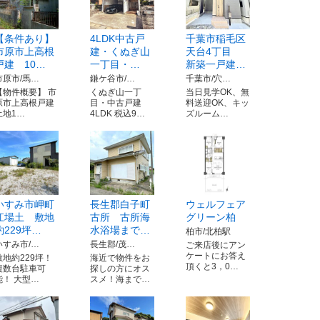
【条件あり】
4LDK中古戸
千葉市稲毛区
市原市上高根
建・くぬぎ山
天台4丁目
戸建 10…
一丁目・…
新築一戸建…
市原市/馬…
鎌ケ谷市/…
千葉市/穴…
【物件概要】 市
くぬぎ山一丁
当日見学OK、無
原市上高根戸建
目・中古戸建
料送迎OK、キッ
土地1…
4LDK 税込9…
ズルーム…
いすみ市岬町
長生郡白子町
ウェルフェア
江場土 敷地
古所 古所海
グリーン柏
約229坪…
水浴場まで…
柏市/北柏駅
いすみ市/…
長生郡/茂…
ご来店後にアン
ケートにお答え
敷地約229坪！
海近で物件をお
頂くと3，0…
複数台駐車可
探しの方にオス
能！ 大型…
スメ！海まで…