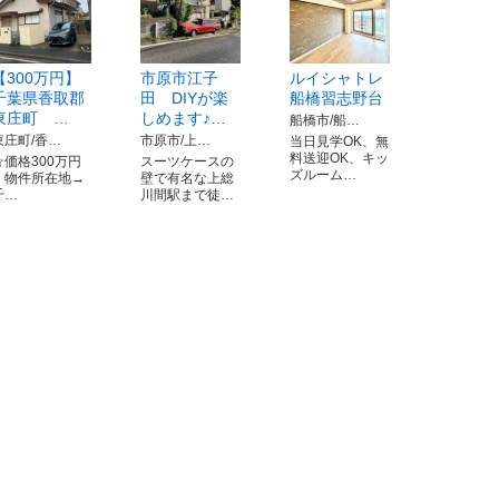
【300万円】
市原市江子
ルイシャトレ
千葉県香取郡
田 DIYが楽
船橋習志野台
東庄町 …
しめます♪…
船橋市/船…
東庄町/香…
市原市/上…
当日見学OK、無
料送迎OK、キッ
☆価格300万円
スーツケースの
ズルーム…
・物件所在地→
壁で有名な上総
千…
川間駅まで徒…