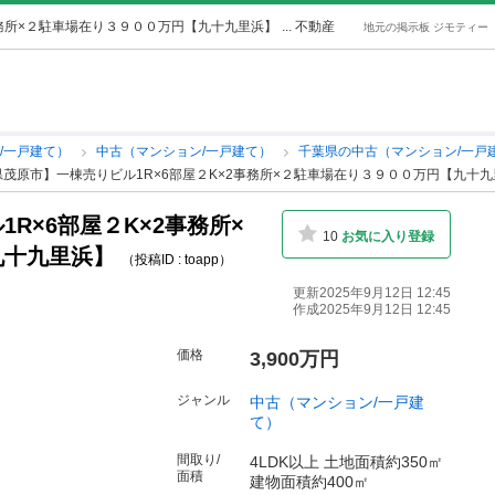
事務所×２駐車場在り３９００万円【九十九里浜】
... 不動産
地元の掲示板 ジモティー
/一戸建て）
中古（マンション/一戸建て）
千葉県の中古（マンション/一戸
茂原市】一棟売りビル1R×6部屋２K×2事務所×２駐車場在り３９００万円【九十
R×6部屋２K×2事務所×
10
お気に入り登録
九十九里浜】
（投稿ID : toapp）
更新2025年9月12日 12:45
作成2025年9月12日 12:45
価格
3,900万円
ジャンル
中古（マンション/一戸建
て）
間取り/
4LDK以上 土地面積約350㎡
面積
建物面積約400㎡