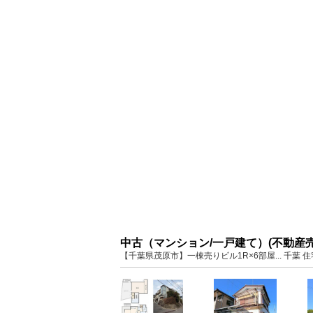
中古（マンション/一戸建て）(不動産
【千葉県茂原市】一棟売りビル1R×6部屋... 千