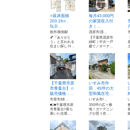
⭐️延床面積
毎月43,000円
203.19㎡、
の家賃収入付
5LD…
き｜…
柏市/新柏駅
茂原市/茂…
💕『ありがと
【千葉県茂原市
う』と言われる
緑町｜中古一戸
住まい探し H…
建て／オーナ…
【千葉県市原
いすみ市作
市青葉台】☆
田 45坪の大
販売価格：…
型和風住宅…
市原市/姉…
いすみ市/…
■□■千葉県市原
350坪の広々敷
市青葉台×落ち
地！ガーデニン
着いた住環…
グが思う存…