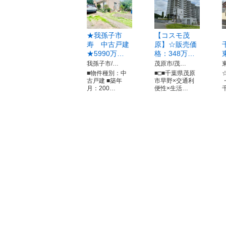
★我孫子市
【コスモ茂
寿 中古戸建
原】☆販売価
★5990万…
格：348万…
我孫子市/…
茂原市/茂…
■物件種別：中
■□■千葉県茂原
古戸建 ■築年
市早野×交通利
月：200…
便性×生活…