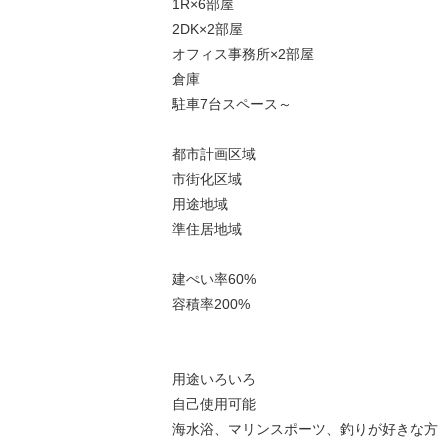
1R×6部屋
2DK×2部屋
オフィス事務所×2部屋
倉庫
駐車7台スペース～
都市計画区域
市街化区域
用途地域
準住居地域
建ぺい率60%
容積率200%
用途いろいろ
自己使用可能
海水浴、マリンスポーツ、釣りが好きな方