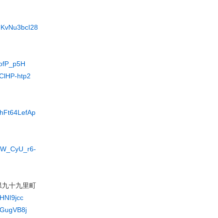
hKvNu3bcI28
7ofP_p5H
ClHP-htp2
mhFt64LefAp
VrW_CyU_r6-
県九十九里町
eHNI9jcc
BGugVB8j