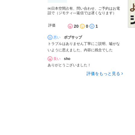
㈱日本空間占有、問い合わせ、ご予約はお電
話で（ジモティ―返信では遅くなります）
評価
20
0
1
悪い
ボブサップ
トラブルはありません丁寧にご説明、嘘がな
いように思えました、内容に残念でした
良い
sho
ありがとうございました！
評価をもっと見る