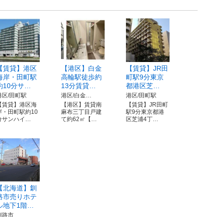
【賃貸】港区
【港区】白金
【賃貸】JR田
海岸・田町駅
高輪駅徒歩約
町駅9分東京
約10分サ…
13分賃貸…
都港区芝…
港区/田町駅
港区/白金…
港区/田町駅
【賃貸】港区海
【港区】賃貸南
【賃貸】JR田町
岸・田町駅約10
麻布三丁目戸建
駅9分東京都港
分サンハイ…
て約62㎡【…
区芝浦4丁…
【北海道】釧
路市売りホテ
ル地下1階…
釧路市