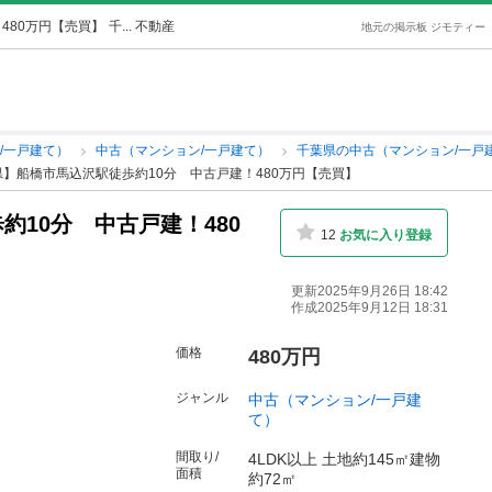
480万円【売買】
千... 不動産
地元の掲示板 ジモティー
/一戸建て）
中古（マンション/一戸建て）
千葉県の中古（マンション/一戸
】船橋市馬込沢駅徒歩約10分 中古戸建！480万円【売買】
10分 中古戸建！480
12
お気に入り登録
更新2025年9月26日 18:42
作成2025年9月12日 18:31
価格
480万円
ジャンル
中古（マンション/一戸建
て）
間取り/
4LDK以上 土地約145㎡建物
面積
約72㎡