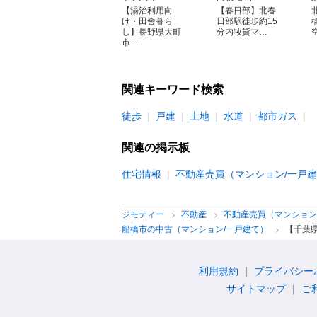
【湯治利用向
【春日部】北春
け・田舎暮ら
日部駅徒歩約15
し】長野県大町
分内牧貸マ…
市…
関連キーワード検索
徒歩
戸建
土地
水道
都市ガス
関連の掲示板
住宅情報
不動産売買（マンション/一戸
ジモティー
不動産
不動産売買（マンション
船橋市の中古（マンション/一戸建て）
【千葉県
利用規約
プライバシー
サイトマップ
ご