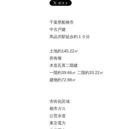
千葉県船橋市
中古戸建
馬込沢駅徒歩約１０分
土地約145.22㎡
所有権
木造瓦葺二階建
一階約39.66㎡ 二階約33.22㎡
建物約72.88㎡
市街化区域
都市ガス
公営水道
東京電力