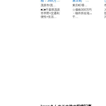
格：348万…
東庄町 …
茂原市/茂…
東庄町/香…
■□■千葉県茂原
☆価格300万円
市早野×交通利
・物件所在地→
便性×生活…
千…