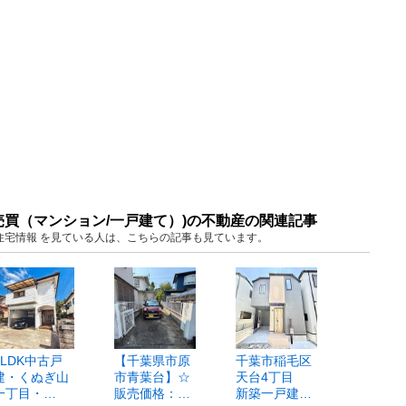
売買（マンション/一戸建て）)の不動産の関連記事
葉 住宅情報 を見ている人は、こちらの記事も見ています。
4LDK中古戸
【千葉県市原
千葉市稲毛区
建・くぬぎ山
市青葉台】☆
天台4丁目
一丁目・…
販売価格：…
新築一戸建…