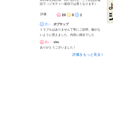
話で（ジモティ―返信では遅くなります）
評価
20
0
1
悪い
ボブサップ
トラブルはありません丁寧にご説明、嘘がな
いように思えました、内容に残念でした
良い
sho
ありがとうございました！
評価をもっと見る