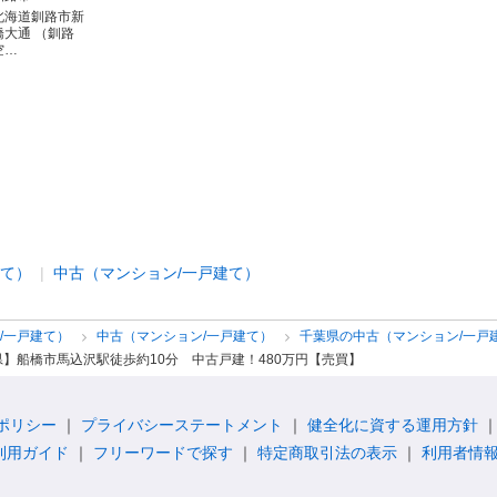
北海道釧路市新
橋大通 （釧路
空…
建て）
中古（マンション/一戸建て）
/一戸建て）
中古（マンション/一戸建て）
千葉県の中古（マンション/一戸
】船橋市馬込沢駅徒歩約10分 中古戸建！480万円【売買】
ポリシー
プライバシーステートメント
健全化に資する運用方針
利用ガイド
フリーワードで探す
特定商取引法の表示
利用者情