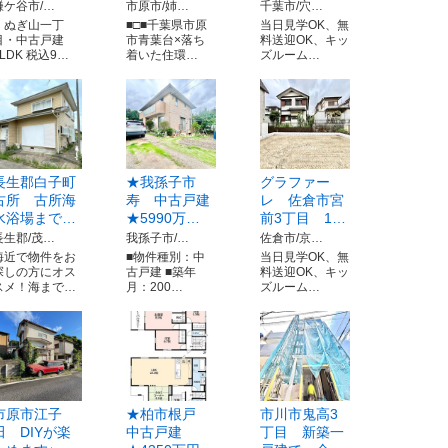
鎌ケ谷市/…
市原市/姉…
千葉市/穴…
くぬぎ山一丁
■□■千葉県市原
当日見学OK、無
目・中古戸建
市青葉台×落ち
料送迎OK、キッ
4LDK 税込9…
着いた住環…
ズルーム…
長生郡白子町
★我孫子市
グラファー
古所 古所海
寿 中古戸建
レ 佐倉市宮
水浴場まで…
★5990万…
前3丁目 1…
長生郡/茂…
我孫子市/…
佐倉市/京…
海近で物件をお
■物件種別：中
当日見学OK、無
探しの方にオス
古戸建 ■築年
料送迎OK、キッ
スメ！海まで…
月：200…
ズルーム…
市原市江子
★柏市根戸
市川市鬼高3
田 DIYが楽
中古戸建
丁目 新築一