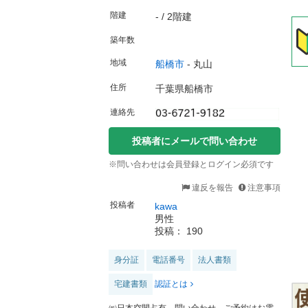
階建
- / 2階建
築年数
地域
船橋市
-
丸山
住所
千葉県船橋市
連絡先
投稿者にメールで問い合わせ
※問い合わせは会員登録とログイン必須です
違反を報告
注意事項
投稿者
kawa
男性
投稿： 190
身分証
電話番号
法人書類
宅建書類
認証とは
㈱日本空間占有、問い合わせ、ご予約はお電