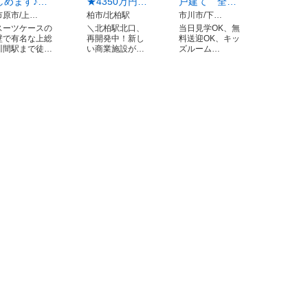
しめます♪…
★4350万円…
戸建て 全…
市原市/上…
柏市/北柏駅
市川市/下…
スーツケースの
＼北柏駅北口、
当日見学OK、無
壁で有名な上総
再開発中！新し
料送迎OK、キッ
川間駅まで徒…
い商業施設が…
ズルーム…