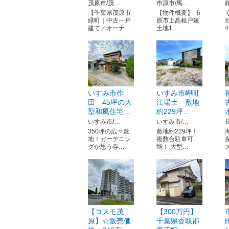
茂原市/茂…
市原市/馬…
【千葉県茂原市
【物件概要】 市
緑町｜中古一戸
原市上高根戸建
建て／オーナ…
土地1…
いすみ市作
いすみ市岬町
田 45坪の大
江場土 敷地
型和風住宅…
約229坪…
いすみ市/…
いすみ市/…
350坪の広々敷
敷地約229坪！
地！ガーデニン
複数台駐車可
グが思う存…
能！ 大型…
【コスモ茂
【300万円】
原】☆販売価
千葉県香取郡