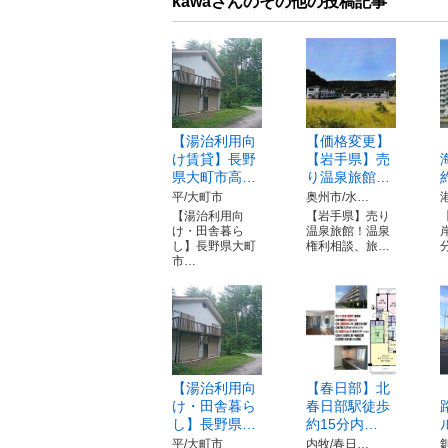
kawaさんのその他の投稿記事
【湯治利用向
【価格変更】
け賃貸】長野
【岩手県】売
県大町市高…
り温泉旅館…
平/大町市
奥州市/水…
【湯治利用向
【岩手県】売り
け・田舎暮ら
温泉旅館！温泉
し】長野県大町
権利相談、旅…
市…
【湯治利用向
【春日部】北
け・田舎暮ら
春日部駅徒歩
し】長野県…
約15分内…
平/大町市
内牧/春日…