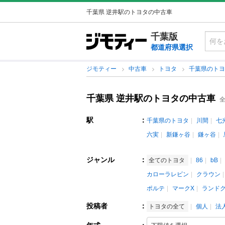
千葉県 逆井駅のトヨタの中古車
千葉版
都道府県選択
ジモティー
中古車
トヨタ
千葉県のト
千葉県 逆井駅のトヨタの中古車
全
駅
：
千葉県のトヨタ
川間
七
六実
新鎌ヶ谷
鎌ヶ谷
ジャンル
：
全てのトヨタ
86
bB
カローラレビン
クラウン
ポルテ
マークX
ランド
投稿者
：
トヨタの全て
個人
法