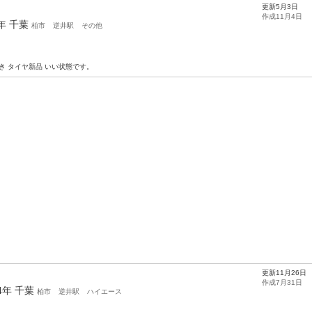
更新5月3日
作成11月4日
8年
千葉
柏市
逆井駅
その他
ト付き タイヤ新品 いい状態です。
更新11月26日
作成7月31日
14年
千葉
柏市
逆井駅
ハイエース