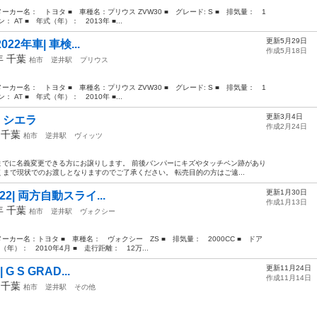
カー名： トヨタ ■ 車種名：プリウス ZVW30 ■ グレード: S ■ 排気量： 1
： AT ■ 年式（年）： 2013年 ■...
更新5月29日
 2022年車| 車検...
作成5月18日
0年
千葉
柏市
逆井駅
プリウス
カー名： トヨタ ■ 車種名：プリウス ZVW30 ■ グレード: S ■ 排気量： 1
： AT ■ 年式（年）： 2010年 ■...
更新3月4日
 シエラ
作成2月24日
年
千葉
柏市
逆井駅
ヴィッツ
までに名義変更できる方にお譲りします。 前後バンパーにキズやタッチペン跡があり
まで現状でのお渡しとなりますのでご了承ください。 転売目的の方はご遠...
更新1月30日
S H22| 両方自動スライ...
作成1月13日
0年
千葉
柏市
逆井駅
ヴォクシー
カー名：トヨタ ■ 車種名： ヴォクシー ZS ■ 排気量： 2000CC ■ ドア
（年）： 2010年4月 ■ 走行距離： 12万...
更新11月24日
| G S GRAD...
作成11月14日
年
千葉
柏市
逆井駅
その他