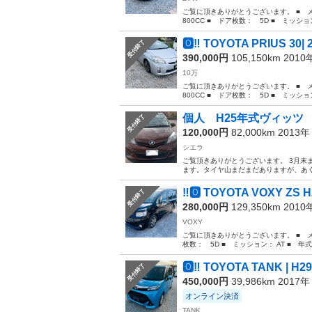
ご覧に頂きありがとうございます。 ■ メー
800CC ■ ドア枚数： 5D ■ ミッション
🅾️‼️ TOYOTA PRIUS 30|
受付終了
390,000円
105,150km 201
10万
ご覧に頂きありがとうございます。 ■ メー
800CC ■ ドア枚数： 5D ■ ミッション
個人 H25年式ヴィッツ
受付終了
120,000円
82,000km 2013
シエラ
ご覧頂きありがとうございます。 3月末
ます。タイヤ山まだまだありますが、あく
‼️🅾️ TOYOTA VOXY Z
受付終了
280,000円
129,350km 201
VOXY
ご覧に頂きありがとうございます。 ■ メー
枚数： 5D ■ ミッション： AT ■ 年式
🅾️‼️ TOYOTA TANK | H29
受付終了
450,000円
39,986km 2017
オンライン決済
TANK