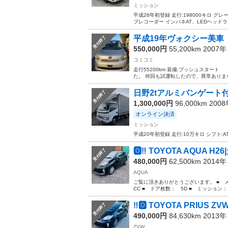
ミッション
平成26年初登録 走行:198000キロ 
ブレコーダー インパネAT、LEDヘッド
平成19年ヴォクシー美車
受付終了
550,000円
55,200km 2007
コミコミ
走行55200km 装備:プッシュスタ
た。 何回も試運転したので、異常ありませ
日野2tアルミバンゲート
受付終了
1,300,000円
96,000km 200
オンライン決済
ミッション
平成20年初登録 走行:10万キロ シフト
🅾️‼️ TOYOTA AQUA H
受付終了
480,000円
62,500km 2014
AQUA
ご覧に頂きありがとうございます。 ■ メーカ
CC ■ ドア枚数： 5D ■ ミッション： A
‼️🅾️ TOYOTA PRIUS ZVW
受付終了
490,000円
84,630km 2013
ZVW