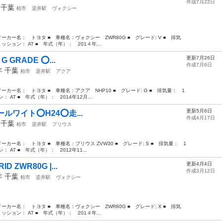
作成7月22日
年
千葉
柏市
逆井駅
ヴォクシー
カー名： トヨタ ■ 車種名：ヴォクシー ZWR80G ■ グレード: V ■ 排気
ミッション： AT ■ 年式（年）： 201４年...
更新7月26日
 G GRADE ⭕️...
作成7月6日
4年
千葉
柏市
逆井駅
アクア
カー名： トヨタ ■ 車種名：アクア NHP10 ■ グレード: G ■ 排気量： 1
： AT ■ 年式（年）： 2014年12月...
更新5月6日
パールワイト⭕️H24⭕️走...
作成4月17日
年
千葉
柏市
逆井駅
プリウス
カー名： トヨタ ■ 車種名：プリウス ZVW30 ■ グレード: S ■ 排気量： 1
： AT ■ 年式（年）： 2012年11...
更新4月4日
ID ZWR80G |...
作成3月12日
4年
千葉
柏市
逆井駅
ヴォクシー
カー名： トヨタ ■ 車種名：ヴォクシー ZWR80G ■ グレード: X ■ 排気
ミッション： AT ■ 年式（年）： 201４年...