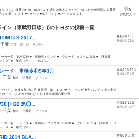
9
ております 緩募のため、破格でのお譲りは出来ませんが できるだけ希望額の方尊重
でお願いします #クラウン #車売ります #バイク売ります
お気に入り
ライン（東武野田線）))のトヨタの投稿一覧
更新6月16日
OM G S 2017...
作成4月21日
年
千葉
柏市
逆井駅
その他
ー名：TOYOTA ■ 車種名 : タンク ■ グレード: カストム G S ■ 排気量：
： AT ■ 年式（年）： 2017...
更新10月10日
 グレード 車検令和9年3月
作成10月3日
2年
千葉
柏市
逆井駅
プリウス
ルドーワイン 車検令和9年3月 修復歴 無 ETC ナビ テレビ 社外ハンドル 走る曲が
どはございますので気になる方は現車確認お願い致...
更新8月12日
30 | H22 黒⭕...
作成7月31日
0年
千葉
柏市
逆井駅
プリウス
カー名： トヨタ ■ 車種名：プリウス ZVW30 ■ グレード: S ■ 排気量： 1
： AT ■ 年式（年）：...
更新7月30日
ID 2014 BLA...