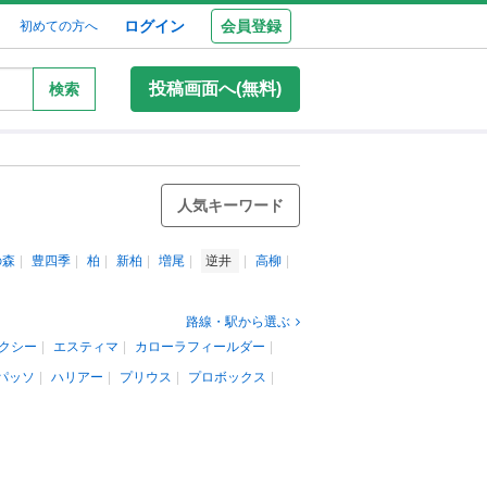
ログイン
会員登録
初めての方へ
投稿画面へ(無料)
検索
人気キーワード
の森
豊四季
柏
新柏
増尾
逆井
高柳
路線・駅から選ぶ
クシー
エスティマ
カローラフィールダー
パッソ
ハリアー
プリウス
プロボックス