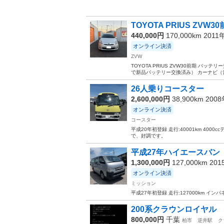
TOYOTA PRIUS ZVW
440,000円
170,000km 2011
オンライン決済
ZVW
TOYOTA PRIUS ZVW30前期 バッ
で新品バッテリー交換済み） カーナビ（音楽接
26人乗りコースター
2,600,000円
38,900km 200
オンライン決済
コースター
平成20年初登録 走行:40001km 40
で、好調です。
平成27年ハイエースバン
1,300,000円
127,000km 20
オンライン決済
ミッション
平成27年初登録 走行:127000km イ
200系クラウンロイヤル
800,000円
千葉
柏市
逆井駅
ク