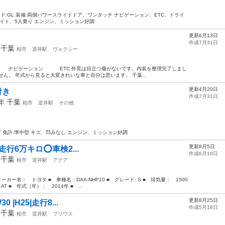
グレード:GL 装備:両側パワースライドドア、ワンタッチ ナビゲーション、ETC、ドライ
ライト、5人乗り エンジン、ミッション好調
更新6月13日
作成7月31日
年
千葉
柏市
逆井駅
ヴォクシー
ート ナビゲーション ETC 外見は目立つ傷がないです。内装を整理完了しまし
ん。 年式から見ると大変きれいな車と自分は思います。 千葉...
更新4月20日
付き
作成7月31日
8年
千葉
柏市
逆井駅
その他
:AT 免許:準中型 キズ、凹みなし エンジン、ミッション好調
更新8月5日
26|走行6万キロ⭕️車検2...
作成6月18日
年
千葉
柏市
逆井駅
アクア
ー名： トヨタ ■ 車種名：DAA-NHP10 ■ グレード: S ■ 排気量： 1500
T ■ 年式（年）： 2014年 ■ ...
更新8月25日
30 |H25|走行8...
作成5月18日
年
千葉
柏市
逆井駅
プリウス