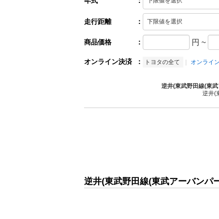
年式
：
走行距離
：
商品価格
：
円
~
オンライン決済
：
トヨタの全て
オンライ
逆井(東武野田線(東
逆井(
逆井(東武野田線(東武アーバンパ