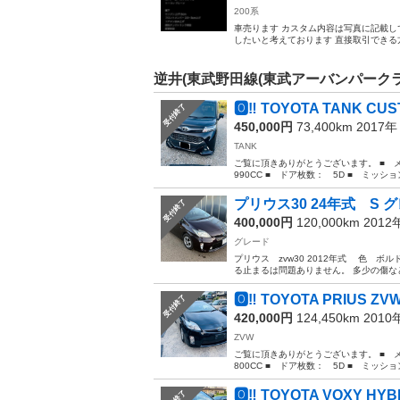
200系
車売ります カスタム内容は写真に記載し
したいと考えております 直接取引できる方
逆井(東武野田線(東武アーバンパーク
🅾️‼️ TOYOTA TANK CUST
受付終了
450,000円
73,400km 2017
TANK
ご覧に頂きありがとうございます。 ■ メーカ
990CC ■ ドア枚数： 5D ■ ミッション
プリウス30 24年式 S
受付終了
400,000円
120,000km 201
グレード
プリウス zvw30 2012年式 色 ボ
る止まるは問題ありません。 多少の傷な
🅾️‼️ TOYOTA PRIUS ZVW
受付終了
420,000円
124,450km 201
ZVW
ご覧に頂きありがとうございます。 ■ メー
800CC ■ ドア枚数： 5D ■ ミッション
🅾️‼️ TOYOTA VOXY HYBR