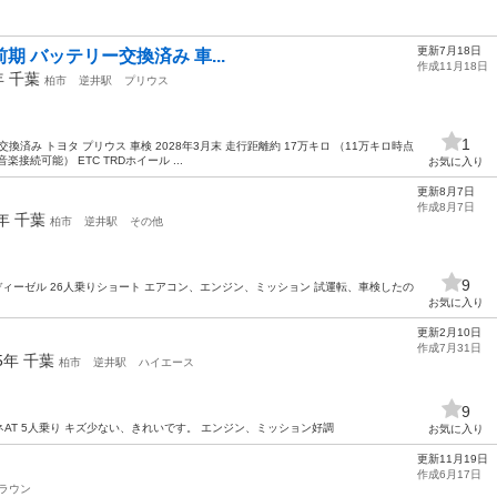
更新7月18日
30前期 バッテリー交換済み 車...
作成11月18日
年
千葉
柏市
逆井駅
プリウス
1
テリー交換済み トヨタ プリウス 車検 2028年3月末 走行距離約 17万キロ （11万キロ時点
続可能） ETC TRDホイール ...
お気に入り
更新8月7日
作成8月7日
8年
千葉
柏市
逆井駅
その他
9
00ccディーゼル 26人乗りショート エアコン、エンジン、ミッション 試運転、車検したの
お気に入り
更新2月10日
作成7月31日
15年
千葉
柏市
逆井駅
ハイエース
9
ンパネAT 5人乗り キズ少ない、きれいです。 エンジン、ミッション好調
お気に入り
更新11月19日
作成6月17日
ラウン