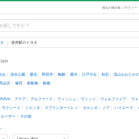
地元の掲示板 ジモティー
ヨタ
逆井駅のトヨタ
38件
光台
清水公園
愛宕
野田市
梅郷
運河
江戸川台
初石
流山おおたか
馬込沢
塚田
新船橋
船橋
RAV4
アクア
アルファード
ウィッシュ
ヴィッツ
ヴェルファイア
ヴォ
サクシード
シエンタ
スプリンタートレノ
セルシオ
ノア
ハイエース
クルーザー
その他
人