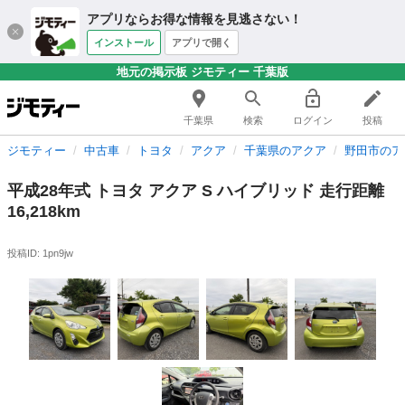
アプリならお得な情報を見逃さない！
インストール
アプリで開く
地元の掲示板 ジモティー 千葉版
千葉県
検索
ログイン
投稿
ジモティー
中古車
トヨタ
アクア
千葉県のアクア
野田市のア
平成28年式 トヨタ アクア S ハイブリッド 走行距離
16,218km
投稿ID: 1pn9jw