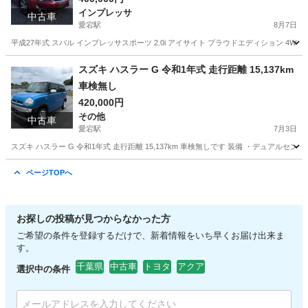
インプレッサ
中古車
愛宕駅
8月7日
平成27年式 スバル インプレッサスポーツ 2.0i アイサイト プラウドエディション 4WD 2,
千葉
野田市
愛宕駅
インプレッサ
スズキ ハスラー G 令和1年式 走行距離 15,137km
車検無し
420,000円
その他
中古車
愛宕駅
7月3日
スズキ ハスラー G 令和1年式 走行距離 15,137km 車検無しです 装備 ・デュアルセンサ
千葉
野田市
愛宕駅
その他
走行距離
ページTOPへ
お探しの投稿が見つからなかった方
ご希望の条件を登録するだけで、新着情報をいち早くお届け出来ま
す。
千葉県
中古車
トヨタ
アクア
選択中の条件