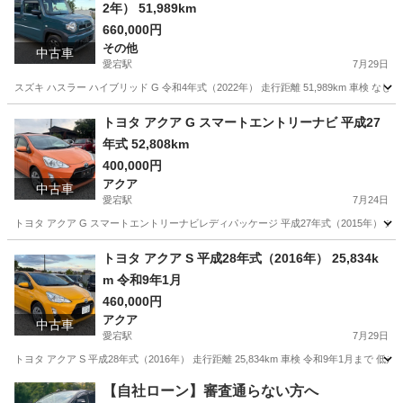
2年） 51,989km
660,000円
その他
中古車
愛宕駅
7月29日
スズキ ハスラー ハイブリッド G 令和4年式（2022年） 走行距離 51,989km 車検
千葉
野田市
愛宕駅
その他
ハスラー
トヨタ アクア G スマートエントリーナビ 平成27
年式 52,808km
400,000円
アクア
中古車
愛宕駅
7月24日
トヨタ アクア G スマートエントリーナビレディパッケージ 平成27年式（2015年） 走行距離: 52,
千葉
野田市
愛宕駅
アクア
走行距離
トヨタ アクア S 平成28年式（2016年） 25,834k
m 令和9年1月
460,000円
アクア
中古車
愛宕駅
7月29日
トヨタ アクア S 平成28年式（2016年） 走行距離 25,834km 車検 令和9年1
千葉
野田市
愛宕駅
アクア
走行距離
【自社ローン】審査通らない方へ