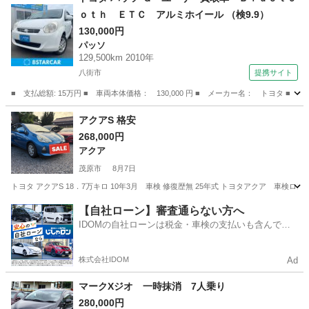
ｏｔｈ ＥＴＣ アルミホイール （検9.9）
130,000円
パッソ
129,500km 2010年
八街市
提携サイト
■ 支払総額: 15万円 ■ 車両本体価格： 130,000 円 ■ メーカー名： トヨタ 
千葉
八街市
パッソ
アクアS 格安
268,000円
アクア
茂原市
8月7日
トヨタ アクアS 18．7万キロ 10年3月 車検 修復歴無 25年式 トヨタアクア 車
千葉
茂原市
アクア
【自社ローン】審査通らない方へ
IDOMの自社ローンは税金・車検の支払いも含んでい
るので毎月の支払額は一定
株式会社IDOM
Ad
マークXジオ 一時抹消 7人乗り
280,000円