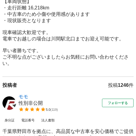
【車両状態】

・走行距離 16,218km

・中古車のため小傷や使用感があります

・現状販売となります

現車確認大歓迎です。

電車でお越しの場合は川間駅北口までお迎え可能です。

早い者勝ちです。

ご不明な点がございましたらお気軽にお問い合わせくださ
い。
投稿者
投稿
1246
件
モモ
性別非公開
フォローする
5.0
(
119
)
身分証
電話番号
法人書類
千葉県野田市を拠点に、高品質な中古車を安心価格でご提供