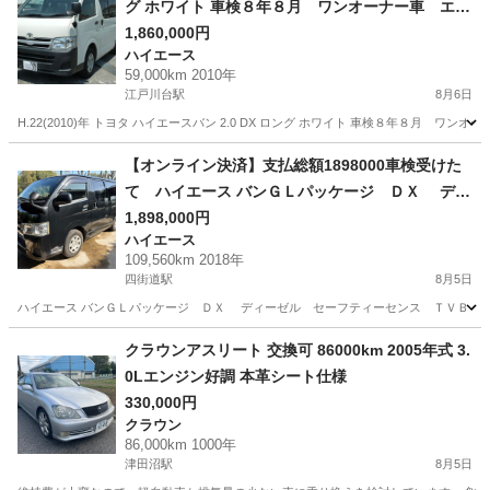
グ ホワイト 車検８年８月 ワンオーナー車 エア
コン オートマ ETC パワステ R8自税込 17
1,860,000円
ハイエース
583
59,000km 2010年
江戸川台駅
8月6日
H.22(2010)年 トヨタ ハイエースバン 2.0 DX ロング ホワイト 車検８年８月
千葉
流山市
江戸川台駅
ハイエース
ロング
【オンライン決済】支払総額1898000車検受けた
て ハイエース バンＧＬパッケージ ＤＸ ディ
ーゼル セーフティーセンス ＴＶＢｌｕｅｔｏ
1,898,000円
ハイエース
ｏｔｈバックカメラ キーレス ドラレコ オー
109,560km 2018年
トハイビーム バックセンサー ETC
四街道駅
8月5日
ハイエース バンＧＬパッケージ ＤＸ ディーゼル セーフティーセンス ＴＶＢｌｕｅｔｏ
千葉
四街道市
四街道駅
ハイエース
ハイビーム
クラウンアスリート 交換可 86000km 2005年式 3.
0Lエンジン好調 本革シート仕様
330,000円
クラウン
86,000km 1000年
津田沼駅
8月5日