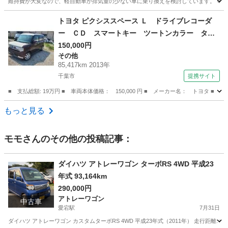
維持費が大変なので、軽自動車か排気量の少ない車に乗り換えを検討しています。 等価
千葉
船橋市
津田沼駅
クラウン
エンジン
トヨタ ピクシススペース Ｌ ドライブレコーダ
ー ＣＤ スマートキー ツートンカラー タイ
ヤホイール１４インチ 走行距離８５０００キロ
150,000円
その他
（車検整備付）
85,417km 2013年
千葉市
提携サイト
■ 支払総額: 19万円 ■ 車両本体価格： 150,000 円 ■ メーカー名： トヨ
千葉
千葉市
その他
もっと見る
モモ
さんのその他の投稿記事：
ダイハツ アトレーワゴン ターボRS 4WD 平成23
年式 93,164km
290,000円
アトレーワゴン
中古車
愛宕駅
7月31日
ダイハツ アトレーワゴン カスタムターボRS 4WD 平成23年式（2011年） 走行距離: 93,164k