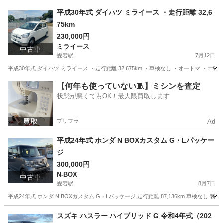
千葉
野田市
愛宕駅
アトレーワゴン
ターボ
平成30年式 ダイハツ ミライース ・走行距離 32,6
75km
230,000円
ミライース
中古車
愛宕駅
7月12日
平成30年式 ダイハツ ミライース ・走行距離 32,675km ・車検なし ・オートマ 
千葉
野田市
愛宕駅
ミライース
走行距離
【何年も使っていない🧵】ミシンを査定
状態が悪くてもOK！最大限買取します
プリフラ
Ad
平成24年式 ホンダ N BOXカスタム G・Lパッケー
ジ
300,000円
N-BOX
中古車
愛宕駅
8月7日
平成24年式 ホンダ N BOXカスタム G・Lパッケージ 走行距離 87,136km 車検なし
千葉
野田市
愛宕駅
N-BOX
走行距離
スズキ ハスラー ハイブリッド G 令和4年式（202