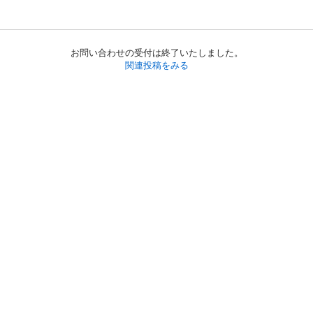
お問い合わせの受付は終了いたしました。
関連投稿をみる
初めての方へ
利用規約
プライバシーポリシー
プライバシー・ステートメント
健全化に資する運用方針
お問い合わせ
運営会社
サイトマップ
ご利用ガイド
フリーワードで探す
PC版で表示
都道府県選択
特定商取引法の表示
利用者情報の外部送信について