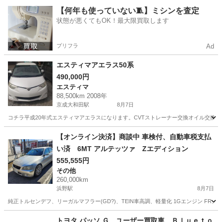
千葉
千葉市
クラウン
車両
【何年も使っていない🧵】ミシンを査定
状態が悪くてもOK！最大限買取します
プリフラ
Ad
エスティマアエラス50系
490,000円
エスティマ
88,500km 2008年
京成大和田駅
8月7日
コチラ平成20年式エスティマアエラスになります。CVTストレーナー交換オイル交換
千葉
八千代市
京成大和田駅
エスティマ
【オンライン決済】商談中 車検付、自動車税支払
い済 6MT アルテッツァ Zエディション
555,555円
その他
260,000km
浜野駅
8月7日
純正トルセンデフ、リーガルマフラー(GD?)、TEIN車高調、軽量化 1Gエンジン FR、
千葉
千葉市
浜野駅
その他
アルテッツァ
トヨタ パッソ Ｇ ユーザー買取車 Ｂｌｕｅｔｏ