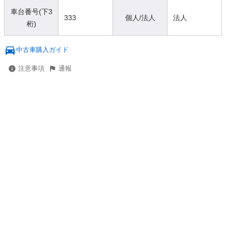
車台番号(下3
333
個人/法人
法人
桁)
中古車購入ガイド
注意事項
通報