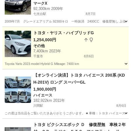
マークX
92,300km 2009年
七光台駅
8月7日
2009年7月 グレードエアリアル 92300キロ 一時抹消 2400CC 修復歴無し
千葉
野田市
七光台駅
マークX
トヨタ・ヤリス・ハイブリッドG
1,254,000円
その他
7,400km 2023年
千葉市
8月6日
Toyota Yaris 2023 model Hybrid G Mileage: 7400 km
千葉
千葉市
その他
【オンライン決済】トヨタ ハイエース 200系 (KD
H-201V) ロング スーパーGL
1,900,000円
ハイエース
182,922km 2011年
川間駅
8月6日
この度は当出品をご覧いただきありがとうございます。 ■ 車種：トヨタ ハイエースバン 2WD ■ 色
千葉
野田市
川間駅
ハイエース
トヨタ ピクシスエポック Ｄ 修復歴無 車検２年