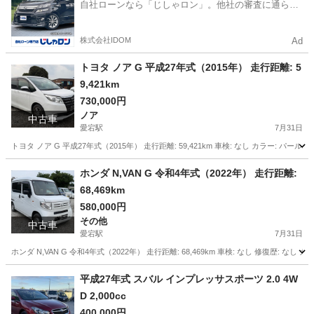
自社ローンなら「じしゃロン」。他社の審査に通らな
かった方も
株式会社IDOM
Ad
トヨタ ノア G 平成27年式（2015年） 走行距離: 5
9,421km
730,000円
ノア
中古車
愛宕駅
7月31日
トヨタ ノア G 平成27年式（2015年） 走行距離: 59,421km 車検: なし カラー: パールホ
千葉
野田市
愛宕駅
ノア
走行距離
ホンダ N,VAN G 令和4年式（2022年） 走行距離:
68,469km
580,000円
その他
中古車
愛宕駅
7月31日
ホンダ N,VAN G 令和4年式（2022年） 走行距離: 68,469km 車検: なし 修復歴: なし 
千葉
野田市
愛宕駅
その他
VAN
平成27年式 スバル インプレッサスポーツ 2.0 4W
D 2,000cc
400,000円