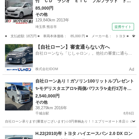
付 ＣＤ ラジオ ＥＴＣ フルフラット ドア
バイザー ライトレベライザー アルミホイー
85,000円
その他
ル ＡＢＳ タイミングチェーン式 フロアマッ
129,840km 2013年
ト エアバッグ （なし）
埼玉県 熊谷市
提携サイト
■ 支払総額: 18万円 ■ 車両本体価格： 85,000 円 ■ メーカー名： トヨタ
埼玉
熊谷市
その他
【自社ローン】審査通らない方へ
自社ローンなら「じしゃロン」。他社の審査に通らな
かった方も
株式会社IDOM
Ad
自社ローンあり！ガソリン100リットルプレゼント
✨モデリスタエアロ✨両側パワスラ✨走行3万キロ
台！✨トヨタ☆レジアスエースバン☆ロングスー
2,540,000円
その他
パーGL☆2000cc☆5人乗り☆
38,279km 2016年
千城台駅
8月6日
自社ローン承ります(審査がございます)☆0円車輌あり！！エブリーオート本店☆ ☆☆
千葉
千葉市
千城台駅
その他
自社
H.22(2010)年 トヨタ ハイエースバン 2.0 DX ロン