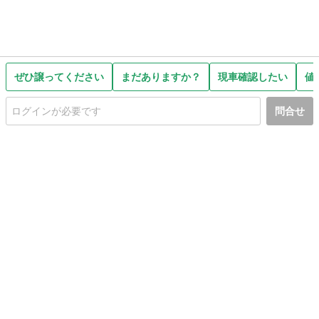
ぜひ譲ってください
まだありますか？
現車確認したい
値
問合せ
初めての方へ
利用規約
プライバシーポリシー
プライバシー・ステートメント
健全化に資する運用方針
お問い合わせ
運営会社
サイトマップ
ご利用ガイド
フリーワードで探す
PC版で表示
都道府県選択