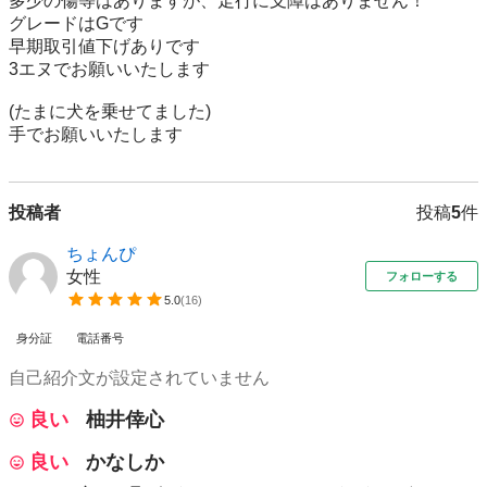
多少の傷等はありますが、走行に支障はありません！

グレードはGです

早期取引値下げありです

3エヌでお願いいたします

(たまに犬を乗せてました)

手でお願いいたします
投稿者
投稿
5
件
ちょんぴ
女性
フォローする
5.0
(
16
)
身分証
電話番号
自己紹介文が設定されていません
良い
柚井倖心
良い
かなしか