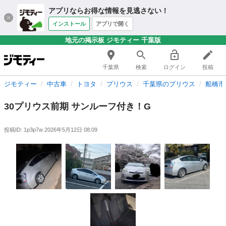
アプリならお得な情報を見逃さない！
インストール
アプリで開く
地元の掲示板 ジモティー 千葉版
千葉県
検索
ログイン
投稿
ジモティー
中古車
トヨタ
プリウス
千葉県のプリウス
船橋市
30プリウス前期 サンルーフ付き！G
投稿ID: 1p3p7w
2026年5月12日 08:09