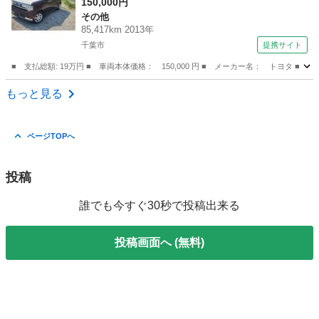
ヤホイール１４インチ 走行距離８５０００キロ
150,000円
その他
（車検整備付）
85,417km 2013年
千葉市
提携サイト
■ 支払総額: 19万円 ■ 車両本体価格： 150,000 円 ■ メーカー名： トヨ
千葉
千葉市
その他
もっと見る
ページTOPへ
投稿
誰でも今すぐ30秒で投稿出来る
投稿画面へ (無料)