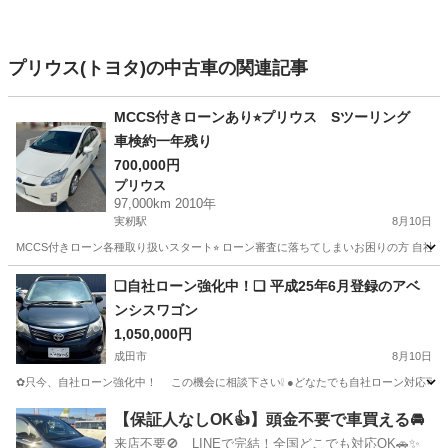
プリウス(トヨタ)の中古車の関連記事
MCCS付きローンあり⭐︎プリウス Sツーリング
車検約一年残り
700,000円
プリウス
97,000km 2010年
実籾駅
8月10日
MCCS付きローン各種取り扱いスタート⭐︎ ローン審査に落ちてしまいお困りの方 自社ローン
千葉
千葉市
実籾駅
プリウス
MCCS
❑自社ローン強化中！❑ 平成25年6月登録のアベ
ンシスワゴン
1,050,000円
成田市
8月10日
✿只今、自社ローン強化中！ この機会に相談下さい❕ ●どなたでも自社ローン
千葉
成田市
トヨタ
アベンシス
【保証人なしOK👍】頭金不要で車買える🚘
来店不要🚫 LINEで完結！全国どこでも対応OK🚗✨