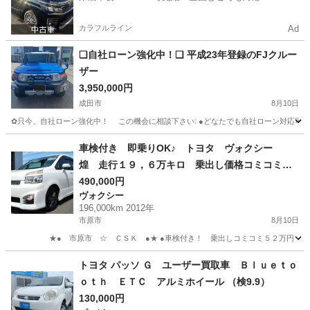
カラフルライン
Ad
❑自社ローン強化中！❑ 平成23年登録のFJクルー
ザー
3,950,000円
成田市
8月10日
✿只今、自社ローン強化中！ この機会に相談下さい❕ ●どなたでも自社ローン
千葉
成田市
トヨタ
車両
車検付き 即乗りOK♪ トヨタ ヴォクシー
煌 走行１９，６万キロ 乗出し価格コミコミ５
２万円 ☆市原市★ＣＳＫ☆
490,000円
ヴォクシー
196,000km 2012年
市原市
8月10日
★● 市原市 ☆ ＣＳＫ ●★ ●車検付き！ 乗出しコミコミ５２万円（消費税込
千葉
市原市
ヴォクシー
車両
トヨタ パッソ Ｇ ユーザー買取車 Ｂｌｕｅｔｏ
ｏｔｈ ＥＴＣ アルミホイール （検9.9）
130,000円