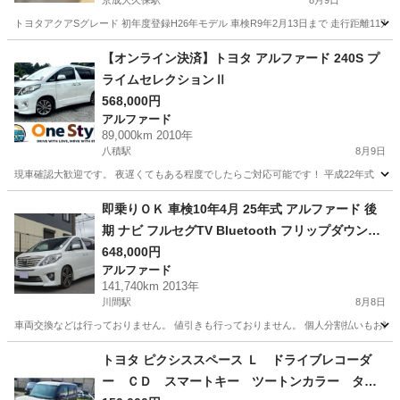
京成大久保駅
8月9日
トヨタアクアSグレード 初年度登録H26年モデル 車検R9年2月13日まで 走行距離11万㌔
千葉
習志野市
京成大久保駅
アクア
【オンライン決済】トヨタ アルファード 240S プ
ライムセレクションⅡ
568,000円
アルファード
89,000km 2010年
八積駅
8月9日
現車確認大歓迎です。 夜遅くてもある程度でしたらご対応可能です！ 平成22年式 トヨタ アルファ
千葉
長生郡
八積駅
アルファード
トヨタヴォクシー
即乗りＯＫ 車検10年4月 25年式 アルファード 後
期 ナビ フルセグTV Bluetooth フリップダウンモ
ニター バックモニター 両側パワスラ パワーバッ
648,000円
アルファード
クドア スマートキー クルコン HIDライト HIDフォ
141,740km 2013年
グ ETC ドラレコ
川間駅
8月8日
車両交換などは行っておりません。 値引きも行っておりません。 個人分割払いもお断りし
千葉
野田市
川間駅
アルファード
車両
トヨタ ピクシススペース Ｌ ドライブレコーダ
ー ＣＤ スマートキー ツートンカラー タイ