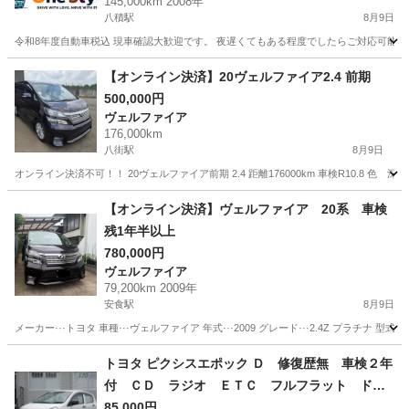
145,000km 2008年
八積駅
8月9日
令和8年度自動車税込 現車確認大歓迎です。 夜遅くてもある程度でしたらご対応可能です！ 平成
千葉
長生郡
八積駅
クラウン
アスリート
【オンライン決済】20ヴェルファイア2.4 前期
500,000円
ヴェルファイア
176,000km
八街駅
8月9日
オンライン決済不可！！ 20ヴェルファイア前期 2.4 距離176000km 車検R10.8 色
千葉
八街市
八街駅
ヴェルファイア
【オンライン決済】ヴェルファイア 20系 車検
残1年半以上
780,000円
ヴェルファイア
79,200km 2009年
安食駅
8月9日
メーカー···トヨタ 車種···ヴェルファイア 年式···2009 グレード···2.4Z プラチナ 型式···DB
千葉
印旛郡
安食駅
ヴェルファイア
トヨタ ピクシスエポック Ｄ 修復歴無 車検２年
付 ＣＤ ラジオ ＥＴＣ フルフラット ドア
バイザー ライトレベライザー アルミホイー
85,000円