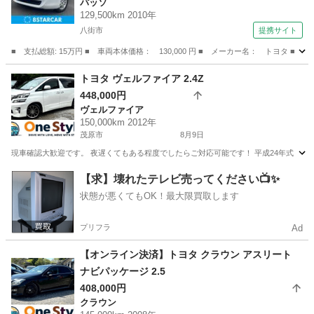
パッソ
129,500km 2010年
八街市
提携サイト
■ 支払総額: 15万円 ■ 車両本体価格： 130,000 円 ■ メーカー名： トヨタ 
千葉
八街市
パッソ
トヨタ ヴェルファイア 2.4Z
448,000円
ヴェルファイア
150,000km 2012年
茂原市
8月9日
現車確認大歓迎です。 夜遅くてもある程度でしたらご対応可能です！ 平成24年式 トヨタ ヴェルフ
千葉
茂原市
ヴェルファイア
トヨタヴォクシー
【求】壊れたテレビ売ってください📺✨
状態が悪くてもOK！最大限買取します
プリフラ
Ad
【オンライン決済】トヨタ クラウン アスリート
ナビパッケージ 2.5
408,000円
クラウン