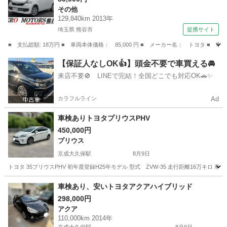
その他
ル ＡＢＳ タイミングチェーン式 フロアマッ
129,840km 2013年
ト エアバッグ （なし）
埼玉県 熊谷市
提携サイト
■ 支払総額: 18万円 ■ 車両本体価格： 85,000 円 ■ メーカー名： トヨタ
埼玉
熊谷市
その他
【保証人なしOK👍】頭金不要で車買える🚘
来店不要🚫 LINEで完結！全国どこでも対応OK🚗✨
カラフルライン
Ad
車検ありトヨタプリウスPHV
450,000円
プリウス
京成大久保駅
8月9日
トヨタ 35プリウスPHV 初年度登録H25年モデル 型式 ZVW-35 走行距離16万キロ 
千葉
習志野市
京成大久保駅
プリウス
車検あり、安いトヨタアクアハイブリッド
298,000円
アクア
110,000km 2014年