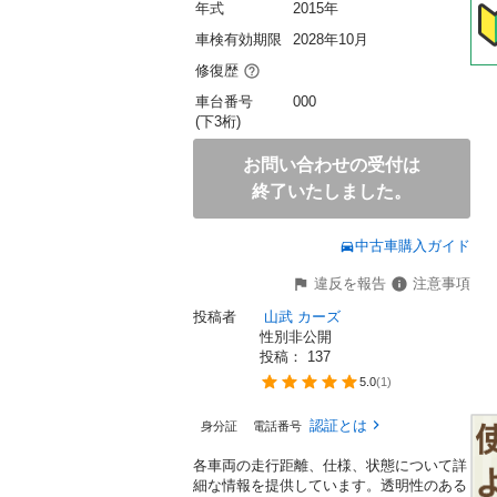
年式
2015年
車検有効期限
2028年10月
修復歴
車台番号
000
(下3桁)
お問い合わせの受付は
終了いたしました。
中古車購入ガイド
違反を報告
注意事項
投稿者
 山武 カーズ
性別非公開
投稿： 
137
5.0
(
1
)
認証とは
身分証
電話番号
各車両の走行距離、仕様、状態について詳
細な情報を提供しています。透明性のある