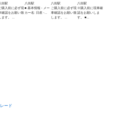
八街駅
八街駅
八街駅
八街駅
ご購入前に必ず現
■ 基本情報 - メー
ご購入前に必ず現
※購入前に現車確
車確認をお願い致
カー名: 日産 -...
車確認をお願い致
認をお願いしま
します。 ...
します。 ...
す。 ■...
レード