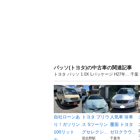
パッソ(トヨタ)の中古車の関連記事
トヨタ パッソ 1.0X Lパッケージ H27年.
自社ローンあ
トヨタ プリウ
人気車 珍車
り！ガソリン
ス Sツーリン
覆面 トヨタ
100リット
グセレクシ...
ゼロクラウ...
習志野駅
千葉市
ル...