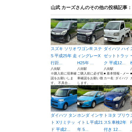
山武 カーズ
さんのその他の投稿記事：
スズキ ソリオ
ワゴンR ステ
ダイハツ ハイ
S 平成25年 走
ィングレーX
ゼットトラッ
行距...
H25年 ...
ク 平成12...
八街駅
八街駅
八街駅
※購入前に現車確
ご購入前に必ず現
■ 基本情報 - メー
認をお願いしま
車確認をお願い致
カー名: ダイハツ
す。 不具合...
します。 ...
...
ダイハツ タン
ホンダ インサ
トヨタ プリウ
ト Xリミテッ
イト L 平成21
スS 車検2年
ド 平成2...
年 5...
付き 12...
.