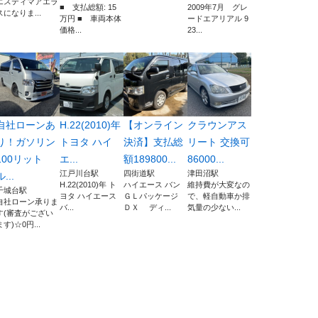
エスティマアエラ
■ 支払総額: 15
2009年7月 グレ
スになりま...
万円 ■ 車両本体
ードエアリアル 9
価格...
23...
自社ローンあ
H.22(2010)年
【オンライン
クラウンアス
り！ガソリン
トヨタ ハイ
決済】支払総
リート 交換可
100リット
エ...
額189800...
86000...
江戸川台駅
四街道駅
津田沼駅
ル...
H.22(2010)年 ト
ハイエース バン
維持費が大変なの
千城台駅
ヨタ ハイエース
ＧＬパッケージ
で、軽自動車か排
自社ローン承りま
バ...
ＤＸ ディ...
気量の少ない...
す(審査がござい
ます)☆0円...