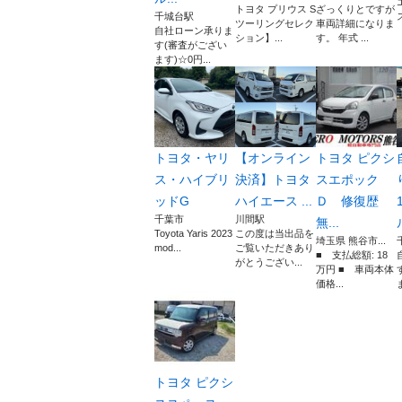
トヨタ プリウス S
ざっくりとですが
千城台駅
ツーリングセレク
車両詳細になりま
自社ローン承りま
ション】...
す。 年式 ...
す(審査がござい
ます)☆0円...
トヨタ・ヤリ
【オンライン
トヨタ ピクシ
ス・ハイブリ
決済】トヨタ
スエポック
ッドG
ハイエース ...
Ｄ 修復歴
千葉市
川間駅
無...
Toyota Yaris 2023
この度は当出品を
埼玉県 熊谷市...
mod...
ご覧いただきあり
■ 支払総額: 18
がとうござい...
万円 ■ 車両本体
価格...
トヨタ ピクシ