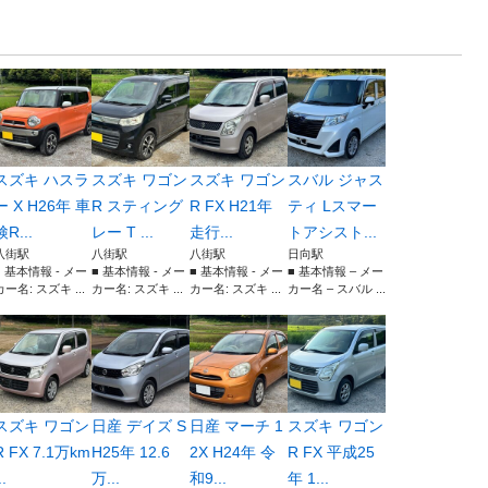
スズキ ハスラ
スズキ ワゴン
スズキ ワゴン
スバル ジャス
ー X H26年 車
R スティング
R FX H21年
ティ Lスマー
検R...
レー T ...
走行...
トアシスト...
八街駅
八街駅
八街駅
日向駅
■ 基本情報 - メー
■ 基本情報 - メー
■ 基本情報 - メー
■ 基本情報 – メー
カー名: スズキ ...
カー名: スズキ ...
カー名: スズキ ...
カー名 – スバル ...
スズキ ワゴン
日産 デイズ S
日産 マーチ 1
スズキ ワゴン
R FX 7.1万km
H25年 12.6
2X H24年 令
R FX 平成25
..
万...
和9...
年 1...