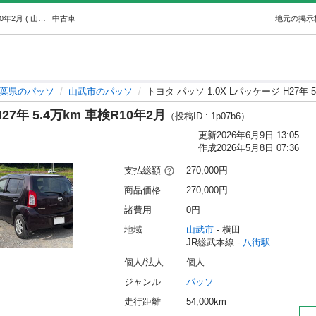
トヨタ パッソ 1.0X Lパッケージ H27年 5.4万km 車検R10年2月 ( 山武 カーズ) 八街のパッソの中古車｜ジモティー
中古車
地元の掲示
葉県のパッソ
山武市のパッソ
トヨタ パッソ 1.0X Lパッケージ H27年 5
27年 5.4万km 車検R10年2月
（投稿ID : 1p07b6）
更新
2026年6月9日 13:05
作成
2026年5月8日 07:36
支払総額
270,000円
商品価格
270,000円
諸費用
0円
地域
山武市
 - 横田
JR総武本線 - 
八街駅
個人/法人
個人
ジャンル
パッソ
走行距離
54,000km