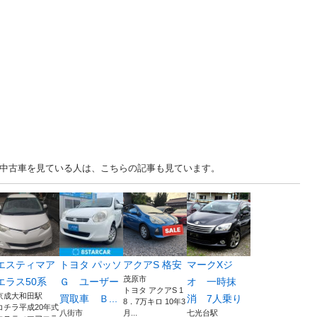
.. 千葉 中古車を見ている人は、こちらの記事も見ています。
エスティマア
トヨタ パッソ
アクアS 格安
マークXジ
茂原市
エラス50系
Ｇ ユーザー
オ 一時抹
トヨタ アクアS 1
京成大和田駅
買取車 Ｂ...
消 7人乗り
8．7万キロ 10年3
コチラ平成20年式
八街市
月...
七光台駅