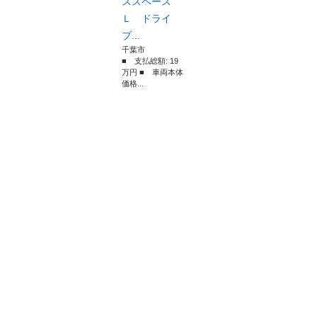
ススペース
Ｌ ドライ
ブ...
千葉市
■ 支払総額: 19
万円 ■ 車両本体
価格...