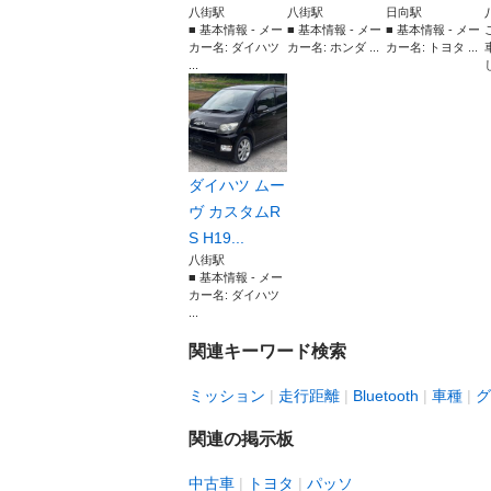
八街駅
八街駅
日向駅
■ 基本情報 - メー
■ 基本情報 - メー
■ 基本情報 - メー
カー名: ダイハツ
カー名: ホンダ ...
カー名: トヨタ ...
...
ダイハツ ムー
ヴ カスタムR
S H19...
八街駅
■ 基本情報 - メー
カー名: ダイハツ
...
関連キーワード検索
ミッション
走行距離
Bluetooth
車種
グ
関連の掲示板
中古車
トヨタ
パッソ