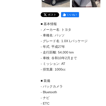
ポスト
いいね！
■ 基本情報

- メーカー名: トヨタ

- 車種名: パッソ

- グレード名: 1.0X Lパッケージ

- 年式: 平成27年

- 走行距離: 54,000 km

- 車検: 令和10年2月まで

- ミッション: AT

- 排気量: 1000cc

■ 装備

- バックカメラ

- Bluetooth

- ナビ

- ETC
