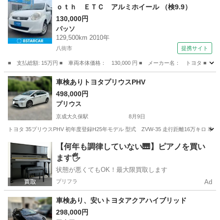
ｏｔｈ ＥＴＣ アルミホイール （検9.9）
130,000円
パッソ
129,500km 2010年
八街市
提携サイト
■ 支払総額: 15万円 ■ 車両本体価格： 130,000 円 ■ メーカー名： トヨタ 
千葉
八街市
パッソ
車検ありトヨタプリウスPHV
498,000円
プリウス
京成大久保駅
8月9日
トヨタ 35プリウスPHV 初年度登録H25年モデル 型式 ZVW-35 走行距離16万キロ 
千葉
習志野市
京成大久保駅
プリウス
【何年も調律していない🎹】ピアノを買い
ます🖐️
状態が悪くてもOK！最大限買取します
プリフラ
Ad
車検あり、安いトヨタアクアハイブリッド
298,000円