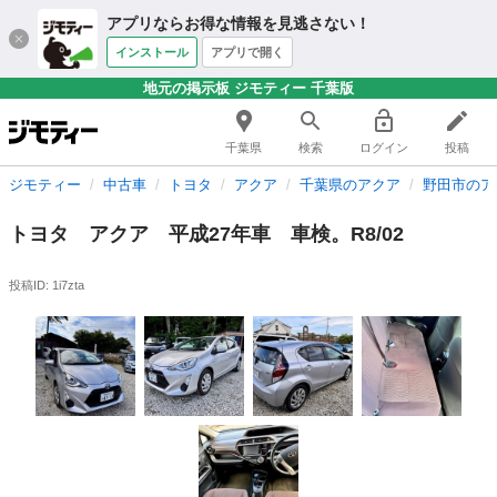
アプリならお得な情報を見逃さない！
インストール
アプリで開く
地元の掲示板 ジモティー 千葉版
千葉県
検索
ログイン
投稿
ジモティー
中古車
トヨタ
アクア
千葉県のアクア
野田市のア
トヨタ アクア 平成27年車 車検。R8/02
投稿ID: 1i7zta