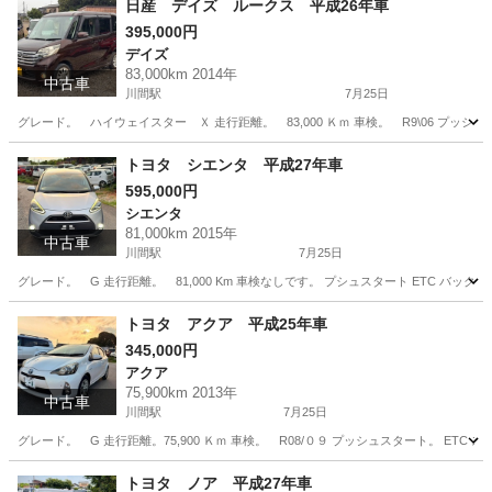
日産 デイズ ルークス 平成26年車
395,000円
デイズ
83,000km 2014年
中古車
川間駅
7月25日
グレード。 ハイウェイスター Ｘ 走行距離。 83,000 Ｋｍ 車検。 R9\06 
千葉
野田市
川間駅
デイズ
デイズ ルークス
トヨタ シエンタ 平成27年車
595,000円
シエンタ
81,000km 2015年
中古車
川間駅
7月25日
グレード。 G 走行距離。 81,000 Km 車検なしです。 プシュスタート ETC バッ
千葉
野田市
川間駅
シエンタ
走行距離
トヨタ アクア 平成25年車
345,000円
アクア
75,900km 2013年
中古車
川間駅
7月25日
グレード。 G 走行距離。75,900 Ｋｍ 車検。 R08/０９ プッシュスタート。 ET
千葉
野田市
川間駅
アクア
走行距離
トヨタ ノア 平成27年車