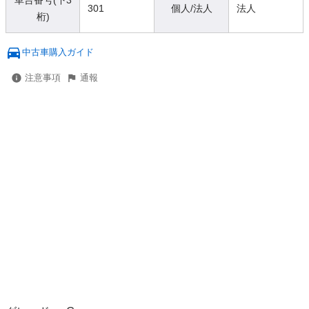
車台番号(下3
301
個人/法人
法人
桁)
中古車購入ガイド
注意事項
通報