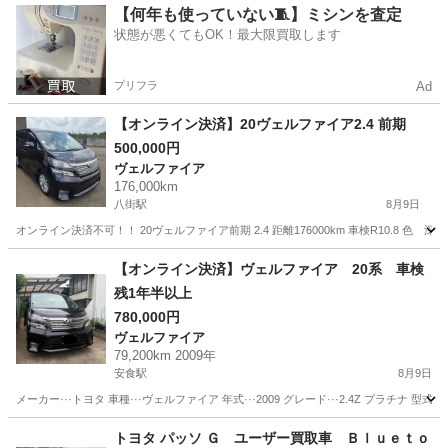
千葉
旭市
旭駅
プリウス
【何年も使っていない🧵】ミシンを査定
状態が悪くてもOK！最大限買取します
プリフラ
Ad
【オンライン決済】20ヴェルファイア2.4 前期
500,000円
ヴェルファイア
176,000km
八街駅
8月9日
オンライン決済不可！！ 20ヴェルファイア前期 2.4 距離176000km 車検R10.8 色
千葉
八街市
八街駅
ヴェルファイア
【オンライン決済】ヴェルファイア 20系 車検
残1年半以上
780,000円
ヴェルファイア
79,200km 2009年
安食駅
8月9日
メーカー···トヨタ 車種···ヴェルファイア 年式···2009 グレード···2.4Z プラチナ 型式···DB
千葉
印旛郡
安食駅
ヴェルファイア
トヨタ パッソ Ｇ ユーザー買取車 Ｂｌｕｅｔｏ