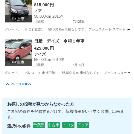
815,000円
ノア
58,000km 2015年
中古車
川間駅
7月25日
グレード。 SI 走行距離。 58,000 Km 車検なしです。 プシュスタート スマ
千葉
野田市
川間駅
ノア
走行距離
日産 デイズ 令和１年車
425,000円
デイズ
55,000km 2019年
中古車
川間駅
7月25日
グレード。 ボレロ Ｘ 走行距離。 55,000 Ｋｍ 車検なしです。 プッシュスタ
千葉
野田市
川間駅
デイズ
走行距離
ページTOPへ
お探しの投稿が見つからなかった方
ご希望の条件を登録するだけで、新着情報をいち早くお届け出来ま
す。
千葉県
中古車
トヨタ
アクア
選択中の条件