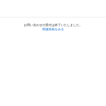
お問い合わせの受付は終了いたしました。
関連投稿をみる
初めての方へ
利用規約
プライバシーポリシー
プライバシー・ステートメント
健全化に資する運用方針
お問い合わせ
運営会社
サイトマップ
ご利用ガイド
フリーワードで探す
PC版で表示
都道府県選択
特定商取引法の表示
利用者情報の外部送信について