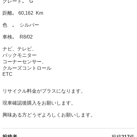
グレード｡    G

距離｡   60,162  Km

色　｡    シルバー

車検｡    R8/02

ナビ、テレビ、

バックモニター

コーナーセンサー、

クルーズコントロール

ETC

リサイクル料金がプラスになります。

現車確認後購入をお願いします。

興味ある方どうぞよろしくお願いします。
投稿者
投稿
217
件