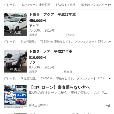
グレード。 Ｌパッケージ 走行距離。 87,000 km 車検。 R08/10 プシュス
千葉
野田市
川間駅
フィット
フィットハイブリッド
トヨタ アクア 平成27年車
450,000円
アクア
75,500km 2015年
中古車
川間駅
7月25日
グレード。 S 走行距離。 75,500 Km 車検なしです。 プッシュスタート ETC ス
千葉
野田市
川間駅
アクア
走行距離
トヨタ ノア 平成27年車
810,000円
ノア
83,000km 2015年
中古車
川間駅
7月25日
グレード。 G 走行距離。 83,000 Ｋｍ 車検なしです。 プシュスタート ＥＴ
千葉
野田市
川間駅
ノア
走行距離
【自社ローン】審査通らない方へ
IDOMの自社ローンは税金・車検の支払いも含んでい
るので毎月の支払額は一定
株式会社IDOM
Ad