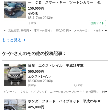
ー ＣＤ スマートキー ツートンカラー タイ
ヤホイール１４インチ 走行距離８５０００キロ
150,000円
その他
（車検整備付）
85,417km 2013年
千葉市
提携サイト
■ 支払総額: 19万円 ■ 車両本体価格： 150,000 円 ■ メーカー名： トヨ
千葉
千葉市
その他
もっと見る
ケ-ケ-
さんのその他の投稿記事：
日産 エクストレイル 平成28年車
595,000円
エクストレイル
86,000km 2016年
中古車
川間駅
7月25日
グレード。 ２０Ｘ ハイブリッド エマージェンシーブレーキＰ 走行距離。 86,00
千葉
野田市
川間駅
エクストレイル
走行距離
ホンダ フリード ハイブリッド 平成25年車
425,000円