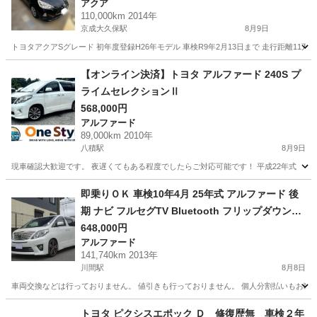
アクア
110,000km 2014年
京成大久保駅
8月9日
トヨタアクアSグレード 初年度登録H26年モデル 車検R9年2月13日まで 走行距離11万㌔
千葉
習志野市
京成大久保駅
アクア
【オンライン決済】トヨタ アルファード 240S プ
ライムセレクションⅡ
568,000円
アルファード
89,000km 2010年
八積駅
8月9日
現車確認大歓迎です。 夜遅くてもある程度でしたらご対応可能です！ 平成22年式 トヨタ アルファ
千葉
長生郡
八積駅
アルファード
トヨタヴォクシー
即乗りＯＫ 車検10年4月 25年式 アルファード 後
期 ナビ フルセグTV Bluetooth フリップダウンモ
ニター バックモニター 両側パワスラ パワーバッ
648,000円
アルファード
クドア スマートキー クルコン HIDライト HIDフォ
141,740km 2013年
グ ETC ドラレコ
川間駅
8月8日
車両交換などは行っておりません。 値引きも行っておりません。 個人分割払いもお断りし
千葉
野田市
川間駅
アルファード
車両
トヨタ ピクシスエポック Ｄ 修復歴無 車検２年