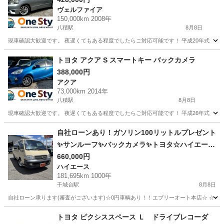
ヴェルファイア
150,000km 2008年
八積駅
8月8日
現車確認大歓迎です。 夜遅くてもある程度でしたらご対応可能です！ 平成20年式 トヨタ ヴェルファ
千葉
長生郡
八積駅
ヴェルファイア
トヨタヴォクシー
トヨタ アクア S スマートキー バックカメラ
388,000円
アクア
73,000km 2014年
八積駅
8月8日
現車確認大歓迎です。 夜遅くてもある程度でしたらご対応可能です！ 平成26年式 トヨタ アクア S
千葉
長生郡
八積駅
アクア
トヨタヴォクシー
自社ローンあり！ガソリン100リットルプレゼント
✨サンルーフ✨バックカメラ✨トヨタ☆ハイエース
ワゴン☆スーパーカスタムG☆2400cc☆8人乗り
660,000円
ハイエース
☆
181,695km 1000年
千城台駅
8月8日
自社ローン承ります(審査がございます)☆0円車輌あり！！エブリーオート本店☆ ☆☆
千葉
千葉市
千城台駅
ハイエース
自社
トヨタ ピクシススペース Ｌ ドライブレコーダ