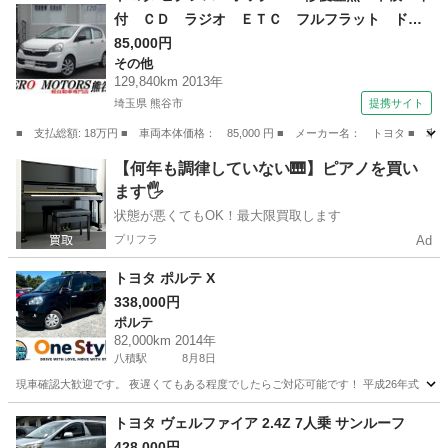
付 ＣＤ ラジオ ＥＴＣ フルフラット ドア
バイザー ライトレベライザー アルミホイー
85,000円
その他
ル ＡＢＳ タイミングチェーン式 フロアマッ
129,840km 2013年
ト エアバッグ （なし）
埼玉県 熊谷市
提携サイト
■ 支払総額: 18万円 ■ 車両本体価格： 85,000 円 ■ メーカー名： トヨタ
埼玉
熊谷市
その他
【何年も調律していない🎹】ピアノを買い
ます🖐️
状態が悪くてもOK！最大限買取します
プリフラ
Ad
トヨタ ポルテ X
338,000円
ポルテ
82,000km 2014年
八積駅
8月8日
現車確認大歓迎です。 夜遅くてもある程度でしたらご対応可能です！ 平成26年式 トヨタ ポルテ X
千葉
長生郡
八積駅
ポルテ
トヨタ ヴェルファイア 2.4Z 7人乗 サンルーフ
428,000円