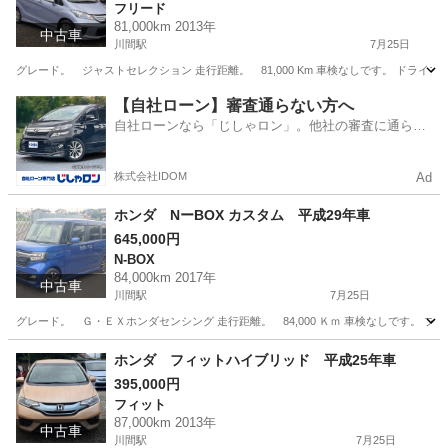
フリード
81,000km 2013年
中古車
川間駅
7月25日
グレード。 ジャストセレクション 走行距離。 81,000 Km 車検なしです。 
千葉
野田市
川間駅
フリード
【自社ローン】審査通らない方へ
自社ローンなら「じしゃロン」。他社の審査に通らな
かった方も
株式会社IDOM
Ad
ホンダ NーBOX カスタム 平成29年車
645,000円
N-BOX
84,000km 2017年
中古車
川間駅
7月25日
グレード。 Ｇ・ＥＸホンダセンシング 走行距離。 84,000 Ｋｍ 車検なしです。
千葉
野田市
川間駅
N-BOX
走行距離
ホンダ フィットハイブリッド 平成25年車
395,000円
フィット
87,000km 2013年
中古車
川間駅
7月25日