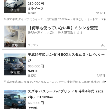
230,000円
ミライース
中古車
愛宕駅
7月12日
平成30年式 ダイハツ ミライース ・走行距離 32,675km ・車検なし ・オートマ 
千葉
野田市
愛宕駅
ミライース
走行距離
【何年も使っていない🧵】ミシンを査定
状態が悪くてもOK！最大限買取します
プリフラ
Ad
平成24年式 ホンダ N BOXカスタム G・Lパッケー
ジ
300,000円
N-BOX
中古車
愛宕駅
8月7日
平成24年式 ホンダ N BOXカスタム G・Lパッケージ 走行距離 87,136km 車検なし
千葉
野田市
愛宕駅
N-BOX
走行距離
スズキ ハスラー ハイブリッド G 令和4年式（202
2年） 51,989km
660,000円
その他