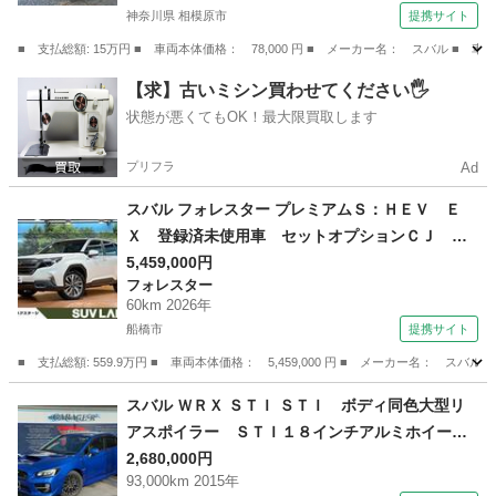
神奈川県 相模原市
提携サイト
■ 支払総額: 15万円 ■ 車両本体価格： 78,000 円 ■ メーカー名： スバル 
神奈川
相模原市
ステラ
【求】古いミシン買わせてください🖐️
状態が悪くてもOK！最大限買取します
プリフラ
Ad
スバル フォレスター プレミアムＳ：ＨＥＶ Ｅ
Ｘ 登録済未使用車 セットオプションＣＪ サ
ンルーフ ハーマンカードン アイサイトＸ １
5,459,000円
フォレスター
１型ナビ 全周囲カメラ スマートリアビューミ
60km 2026年
ラー 茶革シート シートエアコン ＡＣ１００
船橋市
提携サイト
Ｖ電源 電動リアゲート （検11.5）
■ 支払総額: 559.9万円 ■ 車両本体価格： 5,459,000 円 ■ メーカー名
千葉
船橋市
フォレスター
スバル ＷＲＸ ＳＴＩ ＳＴＩ ボディ同色大型リ
アスポイラー ＳＴＩ１８インチアルミホイール
（検10.2）
2,680,000円
93,000km 2015年