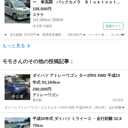
ー 車高調 バックカメラ Ｂｌｕｅｔｏｏｔ
ｈ タイベル交換歴あり （検10.7）
108,000円
ステラ
147,086km 2006年
埼玉県 川越市
提携サイト
■ 支払総額: 15.8万円 ■ 車両本体価格： 108,000 円 ■ メーカー名： ス
埼玉
川越市
ステラ
もっと見る
モモ
さんのその他の投稿記事：
ダイハツ アトレーワゴン ターボRS 4WD 平成23
年式 93,164km
290,000円
アトレーワゴン
中古車
愛宕駅
7月31日
ダイハツ アトレーワゴン カスタムターボRS 4WD 平成23年式（2011年） 走行距離: 93,164k
千葉
野田市
愛宕駅
アトレーワゴン
ターボ
平成30年式 ダイハツ ミライース ・走行距離 32,6
75km