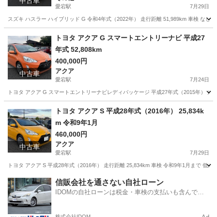
中古車
愛宕駅
7月29日
スズキ ハスラー ハイブリッド G 令和4年式（2022年） 走行距離 51,989km 車検
千葉
野田市
愛宕駅
その他
ハスラー
トヨタ アクア G スマートエントリーナビ 平成27
年式 52,808km
400,000円
アクア
中古車
愛宕駅
7月24日
トヨタ アクア G スマートエントリーナビレディパッケージ 平成27年式（2015年） 走行距離: 52,
千葉
野田市
愛宕駅
アクア
走行距離
トヨタ アクア S 平成28年式（2016年） 25,834k
m 令和9年1月
460,000円
アクア
中古車
愛宕駅
7月29日
トヨタ アクア S 平成28年式（2016年） 走行距離 25,834km 車検 令和9年1
千葉
野田市
愛宕駅
アクア
走行距離
信販会社を通さない自社ローン
IDOMの自社ローンは税金・車検の支払いも含んでい
るので毎月の支払額は一定
株式会社IDOM