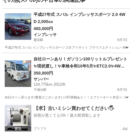
その他(スバル)の中古車の関連記事
平成27年式 スバル インプレッサスポーツ 2.0 4W
D 2,000cc
400,000円
インプレッサ
愛宕駅
8月7日
平成27年式 スバル インプレッサスポーツ 2.0i アイサイト プラウドエディション 4WD 2,
千葉
野田市
愛宕駅
インプレッサ
自社ローンあり！ガソリン100リットルプレゼント
✨現状渡し！✨車検令和10年5月✨ETC2.0✨4WD✨
スバル☆サンバートラック☆TB☆660cc☆2人乗
350,000円
サンバー
り☆
124,775km 2012年
千城台駅
8月7日
自社ローン承ります(審査がございます)☆0円車輌あり！！エブリーオート本店☆ ☆☆
千葉
千葉市
千城台駅
サンバー
自社
【求】古いミシン買わせてください🖐️
状態が悪くてもOK！最大限買取します
プリフラ
Ad