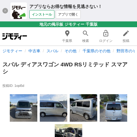
アプリならお得な情報を見逃さない！
インストール
アプリで開く
地元の掲示板 ジモティー 千葉版
千葉県
検索
ログイン
投稿
ジモティー
中古車
スバル
その他
千葉県のその他
野田市のそ
スバル ディアスワゴン 4WD RSリミテッド スマア
シ
投稿ID: 1opi5d