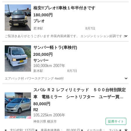
格安‼️プレオ‼️車検１年半付きです
180,000円
プレオ
君津駅
8月7日
ご覧頂きありがとうございます 外装内装綺麗です。 エンジンミッション好調です エア
千葉
南房総市
君津駅
プレオ
サンバー軽トラ(車検付)
200,000円
サンバー
160,000km 2007年
新木駅
8月7日
エアバック付 パワーステアリング 4wd付
千葉
我孫子市
新木駅
サンバー
軽トラ
スバル Ｒ２ レフィリミテッド ５００台特別限定
車 電格ミラー シートリフター ユーザー買取
（なし）
80,000円
R2
105,225km 2006年
神奈川県 横浜市
提携サイト
■ 支払総額: 13万円 ■ 車両本体価格： 80,000 円 ■ メーカー名： スバル