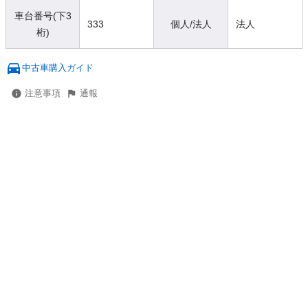
車台番号(下3
333
個人/法人
法人
桁)
中古車購入ガイド
注意事項
通報