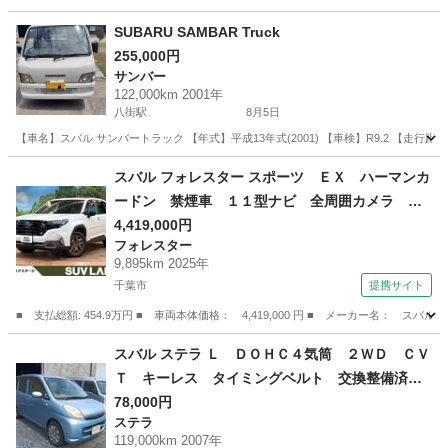
千葉
市原市
五井駅
サンバー
SUBARU SAMBAR Truck
255,000円
サンバー
122,000km 2001年
八街駅
8月5日
【車名】スバル サンバートラック 【年式】平成13年式(2001) 【車検】R9.2 【走行距
千葉
八街市
八街駅
サンバー
スバル フォレスター スポーツ ＥＸ ハーマンカ
ードン 禁煙車 １１型ナビ 全周囲カメラ 電
動リアゲート スマートリアビューミラー アイ
4,419,000円
フォレスター
サイトＸ ハーフレザーシート 全席シートヒー
9,895km 2025年
ター ルーフレール ＥＴＣ 純正１８インチＡ
千葉市
提携サイト
Ｗ （検10.7）
■ 支払総額: 454.9万円 ■ 車両本体価格： 4,419,000 円 ■ メーカー名
千葉
千葉市
フォレスター
スバル ステラ Ｌ ＤＯＨＣ４気筒 ２ＷＤ ＣＶ
Ｔ キーレス タイミングベルト 交換整備済
（検8.12）
78,000円
ステラ
119,000km 2007年