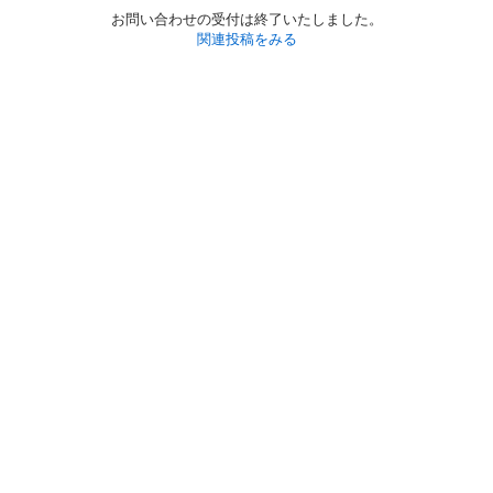
お問い合わせの受付は終了いたしました。
関連投稿をみる
初めての方へ
利用規約
プライバシーポリシー
プライバシー・ステートメント
健全化に資する運用方針
お問い合わせ
運営会社
サイトマップ
ご利用ガイド
フリーワードで探す
PC版で表示
都道府県選択
特定商取引法の表示
利用者情報の外部送信について
© 2011-
2026
Jmty, Inc.