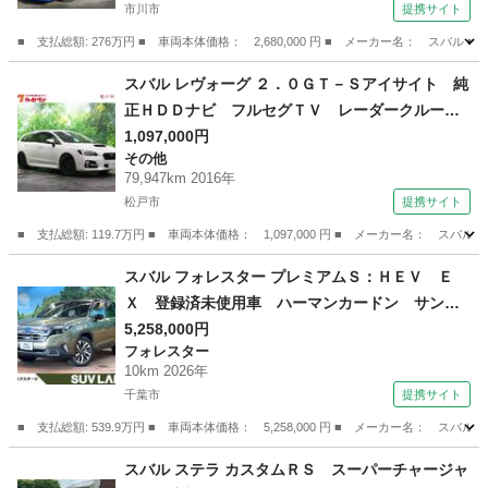
市川市
提携サイト
■ 支払総額: 276万円 ■ 車両本体価格： 2,680,000 円 ■ メーカー名： ス
千葉
市川市
スバル
スバル レヴォーグ ２．０ＧＴ－Ｓアイサイト 純
正ＨＤＤナビ フルセグＴＶ レーダークルー
ズ ブラインドスポットモニター ＳＴＩ１８イ
1,097,000円
その他
ンチ ハーフレザー ＬＥＤ 純正エアロ アイ
79,947km 2016年
サイト ＬＫＡ パワーシート ウインカーミラ
松戸市
提携サイト
ー スマートキー ＥＴＣ （検9.5）
■ 支払総額: 119.7万円 ■ 車両本体価格： 1,097,000 円 ■ メーカー名
千葉
松戸市
その他
スバル フォレスター プレミアムＳ：ＨＥＶ Ｅ
Ｘ 登録済未使用車 ハーマンカードン サンル
ーフ １１型ナビ 全周囲カメラ ブラウンナッ
5,258,000円
フォレスター
パレザーシート スマートリアビューミラー ア
10km 2026年
イサイトセーフティプラス レーダークルーズ
千葉市
提携サイト
禁煙車 電動リアゲート （検11.7）
■ 支払総額: 539.9万円 ■ 車両本体価格： 5,258,000 円 ■ メーカー名
千葉
千葉市
フォレスター
スバル ステラ カスタムＲＳ スーパーチャージャ