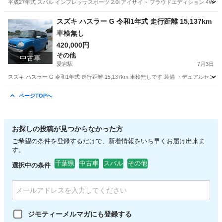
平成27年式 スバル インプレッサスポーツ 2.0i アイサイト プラウドエディション 4WD 2,
千葉
野田市
愛宕駅
インプレッサ
スズキ ハスラー G 令和1年式 走行距離 15,137km
車検無し
420,000円
その他
中古車
愛宕駅
7月3日
スズキ ハスラー G 令和1年式 走行距離 15,137km 車検無しです 装備 ・デュアルセンサ
千葉
野田市
愛宕駅
その他
走行距離
ページTOPへ
お探しの投稿が見つからなかった方
ご希望の条件を登録するだけで、新着情報をいち早くお届け出来ま
す。
千葉県
中古車
スバル
その他
選択中の条件
ジモティーメルマガにも登録する