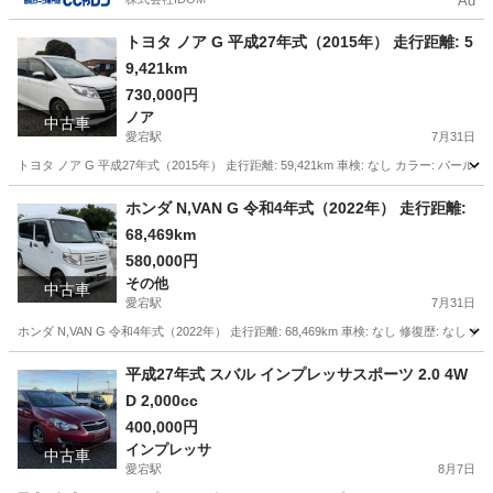
Ad
トヨタ ノア G 平成27年式（2015年） 走行距離: 5
9,421km
730,000円
ノア
中古車
愛宕駅
7月31日
トヨタ ノア G 平成27年式（2015年） 走行距離: 59,421km 車検: なし カラー: パールホ
千葉
野田市
愛宕駅
ノア
走行距離
ホンダ N,VAN G 令和4年式（2022年） 走行距離:
68,469km
580,000円
その他
中古車
愛宕駅
7月31日
ホンダ N,VAN G 令和4年式（2022年） 走行距離: 68,469km 車検: なし 修復歴: なし 
千葉
野田市
愛宕駅
その他
VAN
平成27年式 スバル インプレッサスポーツ 2.0 4W
D 2,000cc
400,000円
インプレッサ
中古車
愛宕駅
8月7日