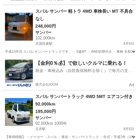
神奈川
横浜市
R2
スバル サンバー 軽トラ 4WD 車検長い MT 不具合
なし
248,000円
サンバー
102,000km
京成佐倉駅
8月5日
平成13年式 スバル サンバートラックです。 ・5速MT ・4WD切替付き ・車検 令和10年
千葉
佐倉市
京成佐倉駅
サンバー
【金利0％💰】で欲しいクルマに乗れる！
税金・車検込み（自賠責保険料を除く）で毎月の支払
額は一定の自社ローン🚗
株式会社IDOM
Ad
スバル サンバートラック 4WD 5MT エアコン付き
92,000km
195,000円
サンバー
92,000km 1000年
五井駅
8月5日
【車両情報】 ・メーカー：スバル ・車名：サンバートラック ・年式：平成7年（1995年） 