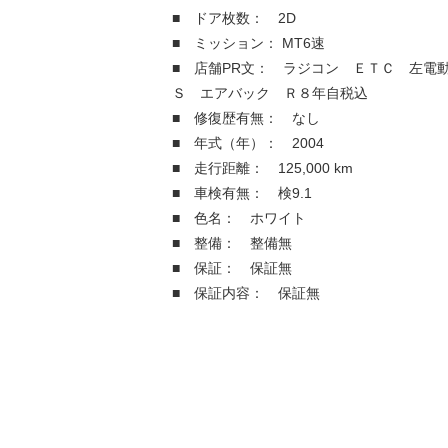
■ ドア枚数： 2D
■ ミッション： MT6速
■ 店舗PR文： ラジコン ＥＴＣ 左電
Ｓ エアバック Ｒ８年自税込
■ 修復歴有無： なし
■ 年式（年）： 2004
■ 走行距離： 125,000 km
■ 車検有無： 検9.1
■ 色名： ホワイト
■ 整備： 整備無
■ 保証： 保証無
■ 保証内容： 保証無