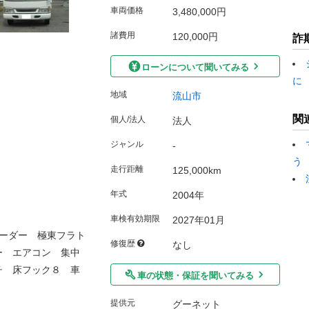
車両価格
3,480,000円
諸費用
120,000円
詐
ローンについて聞いてみる
に
地域
流山市
関
個人/法人
法人
ジャンル
-
う
走行距離
125,000km
年式
2004年
車検有効期限
2027年01月
ーダー 極東フラト
修復歴
なし
ー エアコン 集中
チ 床フック８ 車
車の状態・保証を聞いてみる
提供元
グーネット