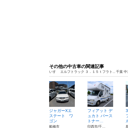
その他の中古車の関連記事
いすゞ エルフトラック ３．１５ｔフラト... 千葉
ジャガーXエ
フィアット デ
ステート ワ
ュカト バース
ゴン
トナー…
船橋市
印西市/千…