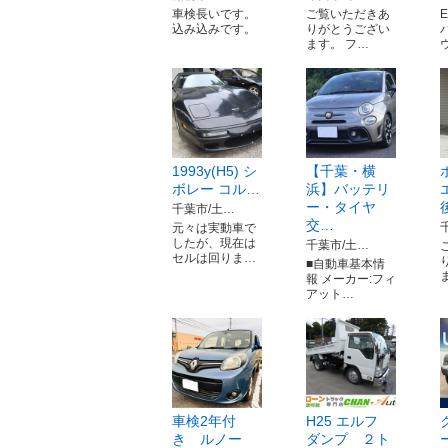
車検長いです。
ご覧いただきあ
込み込みです。
りがとうござい
ます。 フ…
1993y(H5) シ
【千葉・横
ボレー コル…
浜】バッテリ
ー・タイヤ
千葉市/土…
交…
元々は実動車で
したが、現在は
千葉市/土…
セルは回りま…
■自動車基本情
報 メーカー:フィ
アット…
車検2年付
H25 エルフ
き ルノー
ダンプ ２ト