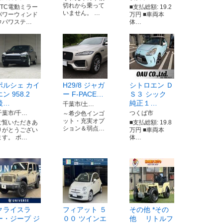
切れから乗って
ETC電動ミラー
■支払総額: 19.2
いません。 …
パワーウィンド
万円 ■車両本
ウパワステ…
体…
ポルシェ カイ
H29/8 ジャガ
シトロエン Ｄ
エン 958.2
ー F-PACE…
Ｓ３ シック
後…
純正１…
千葉市/土…
千葉市/千…
つくば市
～希少色インゴ
ット・充実オプ
ご覧いただきあ
■支払総額: 19.8
ション＆弱点…
りがとうござい
万円 ■車両本
ます。 ポ…
体…
クライスラ
フィアット ５
その他 *その
ー・ジープ ジ
００ ツインエ
他 リトルフ