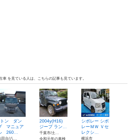
 中古車 を見ている人は、こちらの記事も見ています。
3トン ダン
2004y(H16)
シボレー シボ
プ マニュア
ジープ ラン…
レーＭＷ Ｖセ
ル 260…
レクシ…
千葉市/土…
島田台/八…
横浜市
令和元年の車検