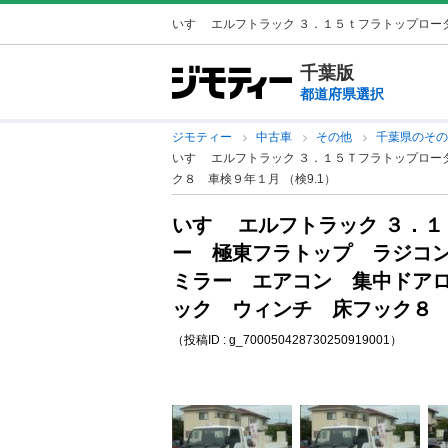
いすゞ エルフトラック ３．１５ｔフラトップローダ
千葉版
都道府県選択
ジモティー
中古車
その他
千葉県のそ
いすゞ エルフトラック ３．１５Ｔフラトップロ
ク８ 車検９年１月 （検9.1）
いすゞ エルフトラック ３．
ー 極東フラトップ ラジコ
ミラー エアコン 集中ドア
ック ウィンチ 床フック８ 車
（投稿ID : g_700050428730250919001）