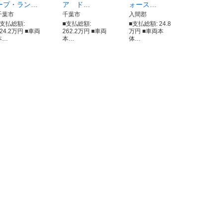
ープ・ラン…
ア ド…
ォース…
千葉市
千葉市
入間郡
■支払総額:
■支払総額:
■支払総額: 24.8
324.2万円 ■車両
262.2万円 ■車両
万円 ■車両本
本…
本…
体…