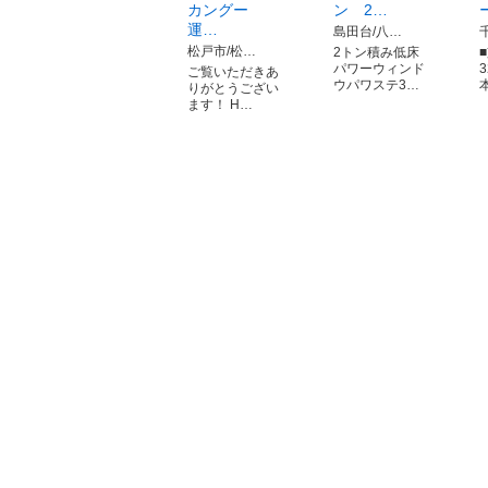
カングー
ン 2…
運…
島田台/八…
松戸市/松…
2トン積み低床
パワーウィンド
ご覧いただきあ
ウパワステ3…
りがとうござい
ます！ H…