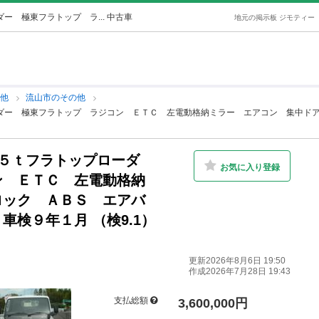
ー 極東フラトップ ラ... 中古車
地元の掲示板 ジモティー
の他
流山市のその他
ーダー 極東フラトップ ラジコン ＥＴＣ 左電動格納ミラー エアコン 集中ド
１５ｔフラトップローダ
お気に入り登録
ン ＥＴＣ 左電動格納
ロック ＡＢＳ エアバ
検９年１月 （検9.1）
更新2026年8月6日 19:50
作成2026年7月28日 19:43
支払総額
3,600,000円