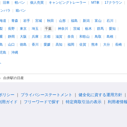
旧車
軽バン
個人売買
キャンピングトレーラー
MT車
17クラウン
インパラ
箱バン
海道
青森
岩手
宮城
秋田
山形
福島
新潟
富山
石川
梨
長野
東京
埼玉
千葉
神奈川
茨城
栃木
群馬
愛知
重
静岡
大阪
兵庫
京都
滋賀
奈良
和歌山
鳥取
島根
島
山口
徳島
香川
愛媛
高知
福岡
佐賀
熊本
大分
長崎
児島
沖縄
へ
白井駅の日産
ポリシー
プライバシーステートメント
健全化に資する運用方針
利用ガイド
フリーワードで探す
特定商取引法の表示
利用者情