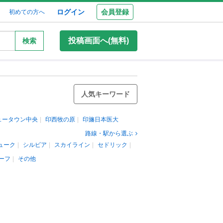
ログイン
会員登録
初めての方へ
投稿画面へ(無料)
検索
人気キーワード
ュータウン中央
印西牧の原
印旛日本医大
路線・駅から選ぶ
ューク
シルビア
スカイライン
セドリック
ーフ
その他