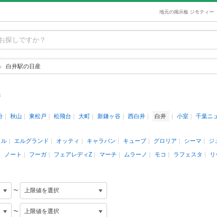
地元の掲示板 ジモティー
白井駅の日産
件
分
秋山
東松戸
松飛台
大町
新鎌ヶ谷
西白井
白井
小室
千葉ニ
イル
エルグランド
オッティ
キャラバン
キューブ
グロリア
シーマ
ジ
ノート
フーガ
フェアレディZ
マーチ
ムラーノ
モコ
ラフェスタ
リ
~
~