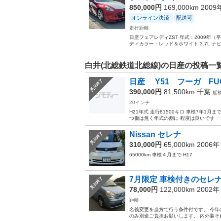
850,000円
169,000km 200
オンライン決済
配送可
走行距離
日産フェアレディZST 年式：2009年（平成
ディカラー：レッド＆ホワイト 3.7L ナビ
白井(北総鉄道北総線)の日産の投稿一
日産 Y51 フーガ FUGA
受付終了
390,000円
81,500km
千葉
船
20インチ
H21年式 走行81500キロ 車検7年1
つ傷は無く年式の割に 程度は良いです 
Nissan セレナ
受付終了
310,000円
65,000km 2006
65000km 車検４月まで H17
7月限定 車検付きのセレ
受付終了
78,000円
122,000km 2002
距離
名義変更を当方で行う条件付です。 今年の
のみ別途ご負担お願いします。 内外装そ