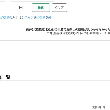
円
クリア
決済投稿のみ
オンライン決済投稿以外
白井(北総鉄道北総線)の日産でお探しの投稿が見つからなかっ
白井(北総鉄道北総線)の日産の新着通知メール
稿一覧
更新5月1日