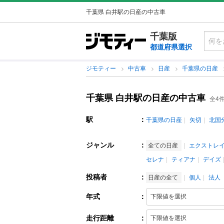
千葉県 白井駅の日産の中古車
千葉版
都道府県選択
ジモティー
中古車
日産
千葉県の日産
千葉県 白井駅の日産の中古車
全4
駅
：
千葉県の日産
矢切
北国
ジャンル
：
全ての日産
エクストレ
セレナ
ティアナ
デイズ
投稿者
：
日産の全て
個人
法人
年式
：
走行距離
：