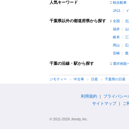
人気キーワード
：
軽自動車
JA11
千葉県以外の都道府県から探す
：
全国
北
福井
山
岐阜
三
岡山
広
宮崎
鹿
千葉の沿線・駅から探す
：
選択画面
ジモティー
中古車
日産
千葉県の日産
利用規約
プライバシー
サイトマップ
ご
© 2011-2026 Jimoty, Inc.