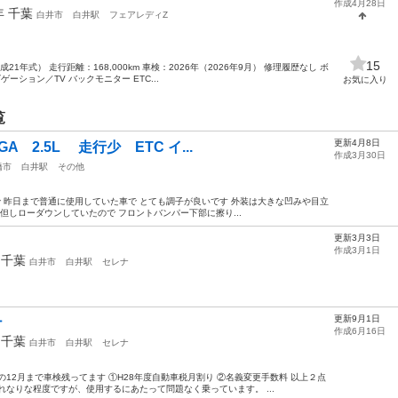
作成4月28日
9年
千葉
白井市
白井駅
フェアレディZ
15
21年式） 走行距離：168,000km 車検：2026年（2026年9月） 修理履歴なし ボ
ゲーション／TV バックモニター ETC...
お気に入り
覧
更新4月8日
 2.5L 走行少 ETC イ...
作成3月30日
橋市
白井駅
その他
月まで 昨日まで普通に使用していた車で とても調子が良いです 外装は大きな凹みや目立
但しローダウンしていたので フロントバンパー下部に擦り...
更新3月3日
作成3月1日
年
千葉
白井市
白井駅
セレナ
更新9月1日
ナ
作成6月16日
年
千葉
白井市
白井駅
セレナ
12月まで車検残ってます ①H28年度自動車税月割り ②名義変更手数料 以上２点
れなりな程度ですが、使用するにあたって問題なく乗っています。 ...