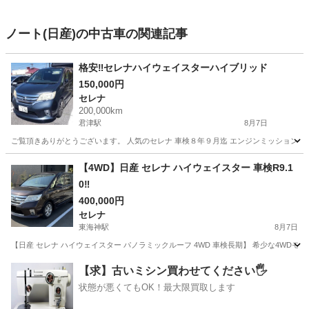
ノート(日産)の中古車の関連記事
格安‼️セレナハイウェイスターハイブリッド
150,000円
セレナ
200,000km
君津駅
8月7日
ご覧頂きありがとうございます。 人気のセレナ 車検８年９月迄 エンジンミッション好調で
千葉
南房総市
君津駅
セレナ
ミッション
【4WD】日産 セレナ ハイウェイスター 車検R9.1
0‼️
400,000円
セレナ
東海神駅
8月7日
【日産 セレナ ハイウェイスター パノラミックルーフ 4WD 車検長期】 希少な4WD
千葉
船橋市
東海神駅
セレナ
パノラミックルーフ
【求】古いミシン買わせてください🖐️
状態が悪くてもOK！最大限買取します