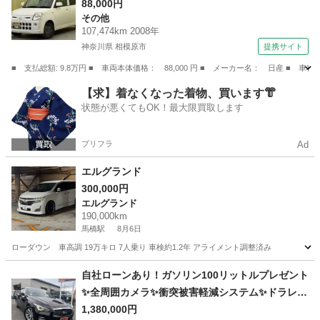
ステアリング （検9.9）
88,000円
その他
107,474km 2008年
神奈川県 相模原市
提携サイト
■ 支払総額: 9.8万円 ■ 車両本体価格： 88,000 円 ■ メーカー名： 日産
神奈川
相模原市
その他
【求】着なくなった着物、買います👘
状態が悪くてもOK！最大限買取します
プリフラ
Ad
エルグランド
300,000円
エルグランド
190,000km
馬橋駅
8月6日
ローダウン 車高調 19万キロ 7人乗り 車検約1.2年 アライメント調整済み
千葉
松戸市
馬橋駅
エルグランド
自社ローンあり！ガソリン100リットルプレゼント
✨全周囲カメラ✨衝突被害軽減システム✨ドラレコ
✨日産☆スカイライン☆350GTハイブリッド タイ
1,380,000円