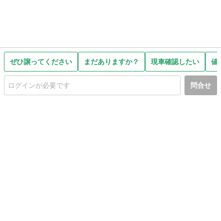
ぜひ譲ってください
まだありますか？
現車確認したい
値
問合せ
初めての方へ
利用規約
プライバシーポリシー
プライバシー・ステートメント
健全化に資する運用方針
お問い合わせ
運営会社
サイトマップ
ご利用ガイド
フリーワードで探す
PC版で表示
都道府県選択