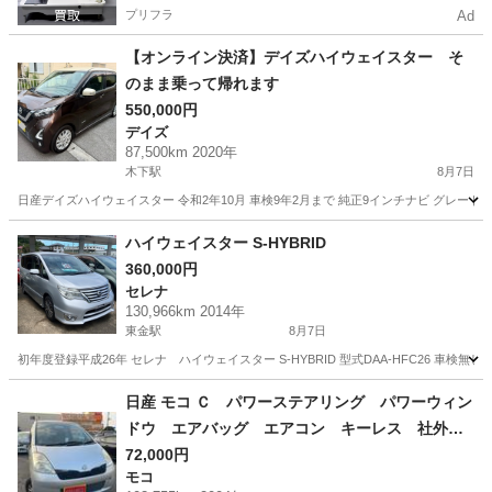
プリフラ
Ad
【オンライン決済】デイズハイウェイスター そ
のまま乗って帰れます
550,000円
デイズ
87,500km 2020年
木下駅
8月7日
日産デイズハイウェイスター 令和2年10月 車検9年2月まで 純正9インチナビ グレード-
千葉
印西市
木下駅
デイズ
ハイウェイスター
ハイウェイスター S-HYBRID
360,000円
セレナ
130,966km 2014年
東金駅
8月7日
初年度登録平成26年 セレナ ハイウェイスター S-HYBRID 型式DAA-HFC26 
千葉
東金市
東金駅
セレナ
ハイウェイスター
日産 モコ Ｃ パワーステアリング パワーウィン
ドウ エアバッグ エアコン キーレス 社外ナ
ビ ＣＤ ＤＶＤ ＥＴＣ 社外ＡＷ （検9.12）
72,000円
モコ