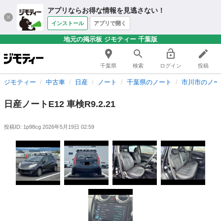
アプリならお得な情報を見逃さない！
インストール
アプリで開く
地元の掲示板 ジモティー 千葉版
千葉県
検索
ログイン
投稿
ジモティー
中古車
日産
ノート
千葉県のノート
市川市のノー
日産ノートE12 車検R9.2.21
投稿ID: 1p98cg
2026年5月19日 02:59