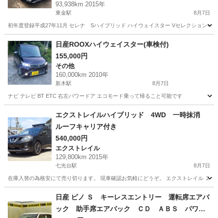
93,938km 2015年
東金駅
8月7日
初年度登録平成27年11月 セレナ Sハイブリッド ハイウェイスター Vセレクション+SafetyI
千葉
東金市
東金駅
セレナ
ハイウェイスター
日産ROOXハイウェイスター(車検付)
155,000円
その他
160,000km 2010年
新木駅
8月7日
ナビ テレビ BT ETC 右左パワードア エコモード乗って帰ること可能です
千葉
我孫子市
新木駅
その他
ROOX
エクストレイルハイブリッド 4WD 一時抹消
ルーフキャリア付き
540,000円
エクストレイル
129,800km 2015年
七光台駅
8月7日
在庫入替の為格安にて売り切ります。 現車確認お気軽にどうぞ。 エクストレイル ２０Ｘ ハイブリ
千葉
野田市
七光台駅
エクストレイル
日産 ピノ Ｓ キーレスエントリー 運転席エアバ
ック 助手席エアバック ＣＤ ＡＢＳ パワー