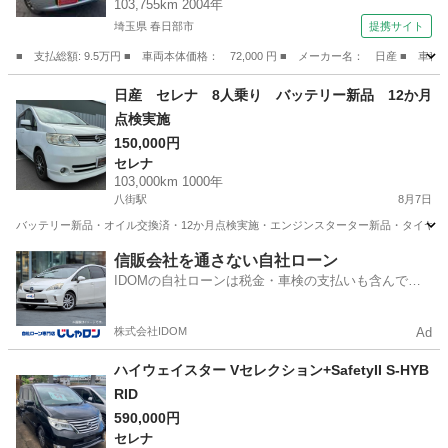
103,755km 2004年
埼玉県 春日部市
提携サイト
■ 支払総額: 9.5万円 ■ 車両本体価格： 72,000 円 ■ メーカー名： 日産
埼玉
春日部市
モコ
日産 セレナ 8人乗り バッテリー新品 12か月
点検実施
150,000円
セレナ
103,000km 1000年
八街駅
8月7日
バッテリー新品・オイル交換済・12か月点検実施・エンジンスターター新品・タイヤ交
千葉
八街市
八街駅
セレナ
信販会社を通さない自社ローン
IDOMの自社ローンは税金・車検の支払いも含んでい
るので毎月の支払額は一定
株式会社IDOM
Ad
ハイウェイスター Vセレクション+SafetyII S-HYB
RID
590,000円
セレナ