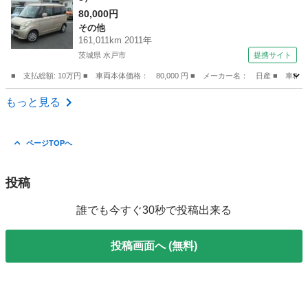
80,000円
その他
161,011km 2011年
茨城県 水戸市
提携サイト
■ 支払総額: 10万円 ■ 車両本体価格： 80,000 円 ■ メーカー名： 日産 ■ 車
茨城
水戸市
その他
もっと見る
ページTOPへ
投稿
誰でも今すぐ30秒で投稿出来る
投稿画面へ (無料)