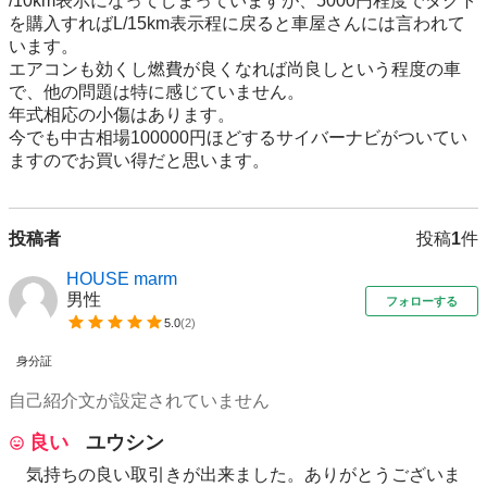
/10km表示になってしまっていますが、5000円程度でダクト
を購入すればL/15km表示程に戻ると車屋さんには言われて
います。

エアコンも効くし燃費が良くなれば尚良しという程度の車
で、他の問題は特に感じていません。

年式相応の小傷はあります。

今でも中古相場100000円ほどするサイバーナビがついてい
ますのでお買い得だと思います。
投稿者
投稿
1
件
HOUSE marm
男性
フォローする
5.0
(
2
)
身分証
自己紹介文が設定されていません
良い
ユウシン
気持ちの良い取引きが出来ました。ありがとうございま