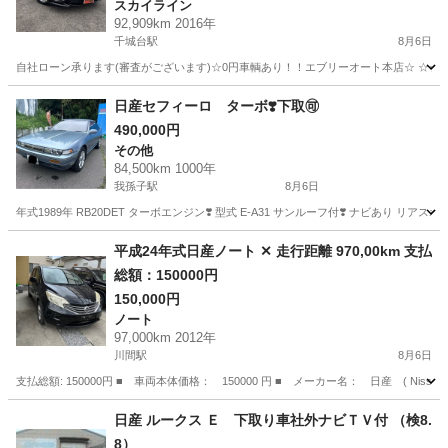
スカイライン
プP☆3500cc☆5人乗り☆
92,909km 2016年
千城台駅
8月6日
自社ローン承ります(審査がございます)☆0円車輌あり！！エブリーオート本店☆ ☆☆
千葉
千葉市
千城台駅
スカイライン
自社
日産セフィーロ ターボ❣️下取🉑
490,000円
その他
84,500km 1000年
我孫子駅
8月6日
年式1989年 RB20DET ターボエンジン❣️ 型式 E-A31 サンルーフ付❣️ ナビあり リアス
千葉
柏市
我孫子駅
その他
平成24年式日産ノート ✕ 走行距離 970,00km 支払
総額：150000円
150,000円
ノート
97,000km 2012年
川間駅
8月6日
支払総額: 150000円 ■ 車両本体価格： 150000 円 ■ メーカー名： 日産 ( Nissan
千葉
野田市
川間駅
ノート
日産 ルークス Ｅ 下取り車社外ナビＴＶ付 （検8.
8）