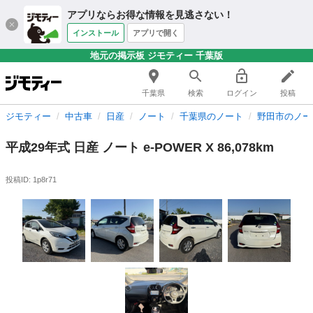
アプリならお得な情報を見逃さない！
インストール
アプリで開く
地元の掲示板 ジモティー 千葉版
千葉県
検索
ログイン
投稿
ジモティー
中古車
日産
ノート
千葉県のノート
野田市のノー
平成29年式 日産 ノート e-POWER X 86,078km
投稿ID: 1p8r71