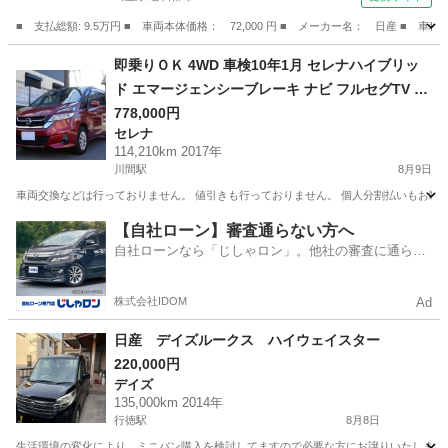
■ 支払総額: 9.5万円 ■ 車両本体価格： 72,000 円 ■ メーカー名： 日産
埼玉
春日部市
モコ
即乗りＯＫ 4WD 車検10年1月 セレナハイブリッ
ド エマージェンシーブレーキ ナビ フルセグTV Bl
uetooth フリップダウンモニター バックカメラ 両
778,000円
セレナ
側パワスラ インテリキー クルコン LEDライト ET
114,210km 2017年
C
川間駅
8月9日
車両交換などは行っておりません。 値引きも行っておりません。 個人分割払いもお断り
千葉
野田市
川間駅
セレナ
車両
【自社ローン】審査通らない方へ
自社ローンなら「じしゃロン」。他社の審査に通らな
かった方も
株式会社IDOM
Ad
日産 デイズルークス ハイウェイスター
220,000円
デイズ
135,000km 2014年
行徳駅
8月8日
生活環境の変化により、ミニバン購入を検討してますので必要な方にお譲りいたします。 必ず現車確認を