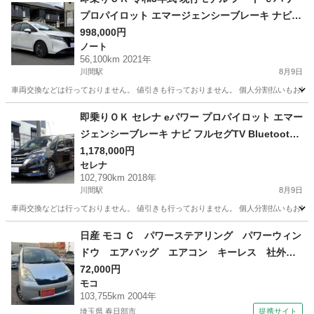
プロパイロット エマージェンシーブレーキ ナビ
フルセグTV Bluetooth アラウンドビューモニター
998,000円
ノート
コーナーソナー インテリキー LEDライト LEDフ
56,100km 2021年
ォグ ETC2.0
川間駅
8月9日
車両交換などは行っておりません。 値引きも行っておりません。 個人分割払いもお断り
千葉
野田市
川間駅
ノート
車両
即乗りＯＫ セレナ eパワー プロパイロット エマー
ジェンシーブレーキ ナビ フルセグTV Bluetooth
フリップダウンモニター アラウンドビューモニタ
1,178,000円
セレナ
ー 両側パワスラ インテリキー シートヒーター LE
102,790km 2018年
Dライト ETC ドラレコ
川間駅
8月9日
車両交換などは行っておりません。 値引きも行っておりません。 個人分割払いもお断りし
千葉
野田市
川間駅
セレナ
車両
日産 モコ Ｃ パワーステアリング パワーウィン
ドウ エアバッグ エアコン キーレス 社外ナ
ビ ＣＤ ＤＶＤ ＥＴＣ 社外ＡＷ （検9.12）
72,000円
モコ
103,755km 2004年
埼玉県 春日部市
提携サイト