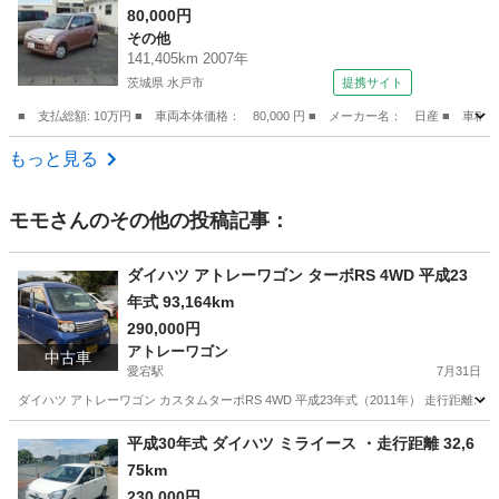
80,000円
その他
141,405km 2007年
茨城県 水戸市
提携サイト
■ 支払総額: 10万円 ■ 車両本体価格： 80,000 円 ■ メーカー名： 日産 ■ 車種
茨城
水戸市
その他
もっと見る
モモ
さんのその他の投稿記事：
ダイハツ アトレーワゴン ターボRS 4WD 平成23
年式 93,164km
290,000円
アトレーワゴン
中古車
愛宕駅
7月31日
ダイハツ アトレーワゴン カスタムターボRS 4WD 平成23年式（2011年） 走行距離: 93,164k
千葉
野田市
愛宕駅
アトレーワゴン
ターボ
平成30年式 ダイハツ ミライース ・走行距離 32,6
75km
230,000円