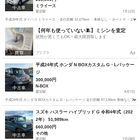
ミライース
中古車
愛宕駅
7月12日
平成30年式 ダイハツ ミライース ・走行距離 32,675km ・車検なし ・オートマ 
千葉
野田市
愛宕駅
ミライース
走行距離
【何年も使っていない🧵】ミシンを査定
状態が悪くてもOK！最大限買取します
プリフラ
Ad
平成24年式 ホンダ N BOXカスタム G・Lパッケー
ジ
300,000円
N-BOX
中古車
愛宕駅
8月7日
平成24年式 ホンダ N BOXカスタム G・Lパッケージ 走行距離 87,136km 車検なし
千葉
野田市
愛宕駅
N-BOX
走行距離
スズキ ハスラー ハイブリッド G 令和4年式（202
2年） 51,989km
660,000円
その他
中古車
愛宕駅
7月29日