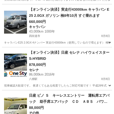
千葉
市川市
行徳駅
デイズ
【オンライン決済】実走行43000km キャラバン E
25 2.0GX ガソリン 検8年10月 すぐ乗れます
660,000円
キャラバン
43,000km 1000年
四街道市
8月8日
キャラバンE25 2.0GX 4ナンバー 実走行43000km（使用しているので増えます） 検
千葉
四街道市
キャラバン
【オンライン決済】日産 セレナ ハイウェイスター
S-HYBRID
878,000円
セレナ
86,000km 2016年
八積駅
8月8日
現車確認大歓迎です。 夜遅くてもある程度でしたらご対応可能です！ 平成28年式 日産 セレナ 
千葉
長生郡
八積駅
セレナ
日産 ピノ Ｓ キーレスエントリー 運転席エアバ
ック 助手席エアバック ＣＤ ＡＢＳ パワー
ステアリング （検9.9）
88,000円
その他