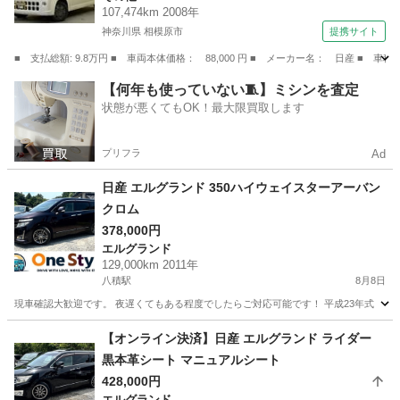
107,474km 2008年
神奈川県 相模原市
提携サイト
■ 支払総額: 9.8万円 ■ 車両本体価格： 88,000 円 ■ メーカー名： 日産
神奈川
相模原市
その他
【何年も使っていない🧵】ミシンを査定
状態が悪くてもOK！最大限買取します
プリフラ
Ad
日産 エルグランド 350ハイウェイスターアーバン
クロム
378,000円
エルグランド
129,000km 2011年
八積駅
8月8日
現車確認大歓迎です。 夜遅くてもある程度でしたらご対応可能です！ 平成23年式 ニッサン エルグ
千葉
長生郡
八積駅
エルグランド
トヨタヴォクシー
【オンライン決済】日産 エルグランド ライダー
黒本革シート マニュアルシート
428,000円
エルグランド