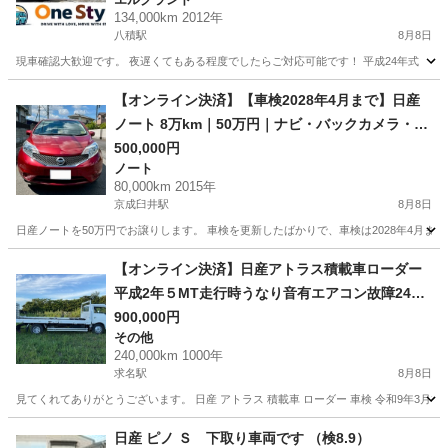
134,000km 2012年
八積駅
8月8日
現車確認大歓迎です。 夜遅くてもある程度でしたらご対応可能です！ 平成24年式 日産 エルグラン
千葉
長生郡
八積駅
エルグランド
本革
【オンライン決済】【車検2028年4月まで】日産
ノート 8万km｜50万円｜ナビ・バックカメラ・ET
C
500,000円
ノート
80,000km 2015年
京成臼井駅
8月8日
日産ノートを50万円でお譲りします。 車検を更新したばかりで、車検は2028年4月まで
千葉
佐倉市
京成臼井駅
ノート
【オンライン決済】日産アトラス積載車ローダー
平成2年５MT走行時うなり音有エアコン故障24万
キロ積載量2150ｋｇ車検令和9年3月31日迄自動車
900,000円
その他
税リサイクル込
240,000km 1000年
求名駅
8月8日
見てくれてありがとうございます。 日産 アトラス 積載車 ローダー 車検 令和9年3月31日まで
千葉
東金市
求名駅
その他
日産 ピノ Ｓ 下取り車両です （検8.9）