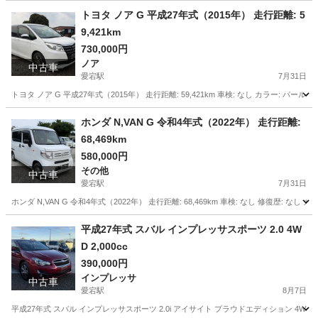
トヨタ ノア G 平成27年式（2015年） 走行距離: 5
9,421km
730,000円
ノア
中古車
愛宕駅
7月31日
トヨタ ノア G 平成27年式（2015年） 走行距離: 59,421km 車検: なし カラー: パールホ
千葉
野田市
愛宕駅
ノア
走行距離
ホンダ N,VAN G 令和4年式（2022年） 走行距離:
68,469km
580,000円
その他
中古車
愛宕駅
7月31日
ホンダ N,VAN G 令和4年式（2022年） 走行距離: 68,469km 車検: なし 修復歴: なし 
千葉
野田市
愛宕駅
その他
VAN
平成27年式 スバル インプレッサスポーツ 2.0 4W
D 2,000cc
390,000円
インプレッサ
中古車
愛宕駅
8月7日
平成27年式 スバル インプレッサスポーツ 2.0i アイサイト プラウドエディション 4WD 2,