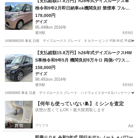
【支払総額17.8万円】h28年式デイズルークス車
検令和9年2月即日納車ok機関良好 禁煙車 フルセ
グTV 自動ブレーキ パワスラ
178,000円
デイズ
95,448km 2016年
運河駅
8月9日
U080686250 車名 日産 デイズルークス グレード X カラー ピンク P38 年式 平成28年2
千葉
野田市
運河駅
デイズ
車両
【支払総額15.8万円】h26年式デイズルークスHW
S車検令和9年5月 機関良好9万キロ 両側パワスラ
フルセグTV Bluetooth 即日納車ok
158,000円
デイズ
98,491km 2014年
運河駅
8月9日
U0806905 車名 日産 デイズルークス グレード ハイウェイスターX Gパッケージ カラー 
千葉
野田市
運河駅
デイズ
車両
【何年も使っていない🧵】ミシンを査定
状態が悪くてもOK！最大限買取します
プリフラ
Ad
即乗りＯＫ 令和3年式 現行モデル ノート ｅパワー