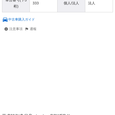
車台番号(下3
333
個人/法人
法人
桁)
中古車購入ガイド
注意事項
通報