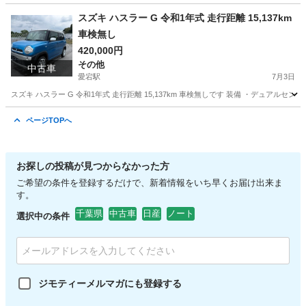
千葉
野田市
愛宕駅
インプレッサ
スズキ ハスラー G 令和1年式 走行距離 15,137km
車検無し
420,000円
その他
中古車
愛宕駅
7月3日
スズキ ハスラー G 令和1年式 走行距離 15,137km 車検無しです 装備 ・デュアルセンサ
千葉
野田市
愛宕駅
その他
走行距離
ページTOPへ
お探しの投稿が見つからなかった方
ご希望の条件を登録するだけで、新着情報をいち早くお届け出来ま
す。
千葉県
中古車
日産
ノート
選択中の条件
ジモティーメルマガにも登録する