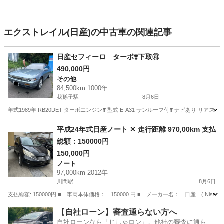
エクストレイル(日産)の中古車の関連記事
日産セフィーロ ターボ❣️下取🉑
490,000円
その他
84,500km 1000年
我孫子駅
8月6日
年式1989年 RB20DET ターボエンジン❣️ 型式 E-A31 サンルーフ付❣️ ナビあり リアス
千葉
柏市
我孫子駅
その他
平成24年式日産ノート ✕ 走行距離 970,00km 支払
総額：150000円
150,000円
ノート
97,000km 2012年
川間駅
8月6日
支払総額: 150000円 ■ 車両本体価格： 150000 円 ■ メーカー名： 日産 ( Nissan
千葉
野田市
川間駅
ノート
【自社ローン】審査通らない方へ
自社ローンなら「じしゃロン」。他社の審査に通らな