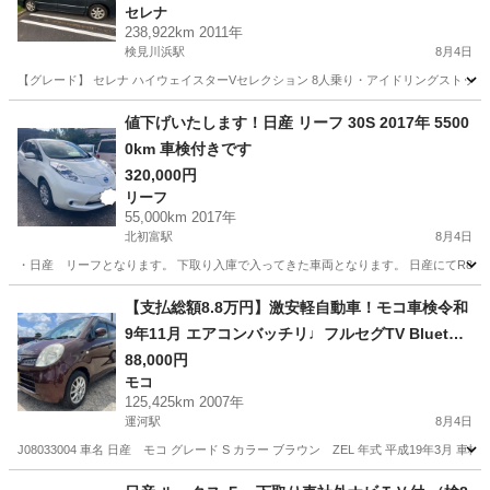
セレナ
238,922km 2011年
検見川浜駅
8月4日
【グレード】 セレナ ハイウェイスターVセレクション 8人乗り・アイドリングストップ機構付き
千葉
千葉市
検見川浜駅
セレナ
値下げいたします！日産 リーフ 30S 2017年 5500
0km 車検付きです
320,000円
リーフ
55,000km 2017年
北初富駅
8月4日
・日産 リーフとなります。 下取り入庫で入ってきた車両となります。 日産にてR8年
千葉
鎌ケ谷市
北初富駅
リーフ
【支払総額8.8万円】激安軽自動車！モコ車検令和
9年11月 エアコンバッチリ♩フルセグTV Bluetoo
th ETC 修復歴無し！内装状態良好！
88,000円
モコ
125,425km 2007年
運河駅
8月4日
J08033004 車名 日産 モコ グレード S カラー ブラウン ZEL 年式 平成19年3月 車検 令
千葉
野田市
運河駅
モコ
車両