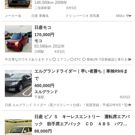
148,000km 2009年
二俣新町駅
8月5日
メーカー名 日産 車種名 クリッパーリオ 排気量 660cc 年式 平
千葉
市川市
二俣新町駅
その他
日産モコ
170,000円
モコ
83,586km 2011年
川間駅
8月5日
中古車なのでキズあります ナビ⭕️ エアコン⭕️ ETC ⭕️ 車検2年 ‼️現車確認と車
千葉
野田市
川間駅
モコ
エルグランドライダー｜早い者勝ち｜車検R9/6ま
で
400,000円
エルグランド
千葉駅
8月5日
日産 エルグランド ライダー（黒クロスシート仕様） * 初度登録：平成22年9月 * 型式：DBA
千葉
千葉市
千葉駅
エルグランド
走行距離
日産 ピノ Ｓ キーレスエントリー 運転席エアバ
ック 助手席エアバック ＣＤ ＡＢＳ パワー
ステアリング （検9.9）
88,000円