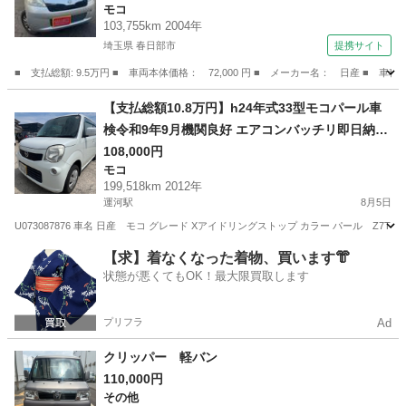
モコ
103,755km 2004年
埼玉県 春日部市
提携サイト
■ 支払総額: 9.5万円 ■ 車両本体価格： 72,000 円 ■ メーカー名： 日産
埼玉
春日部市
モコ
【支払総額10.8万円】h24年式33型モコパール車
検令和9年9月機関良好 エアコンバッチリ即日納車
ok バックカメラ♩不具合なし！
108,000円
モコ
199,518km 2012年
運河駅
8月5日
U073087876 車名 日産 モコ グレード Xアイドリングストップ カラー パール Z7T 年式
千葉
野田市
運河駅
モコ
車両
【求】着なくなった着物、買います👘
状態が悪くてもOK！最大限買取します
プリフラ
Ad
クリッパー 軽バン
110,000円
その他