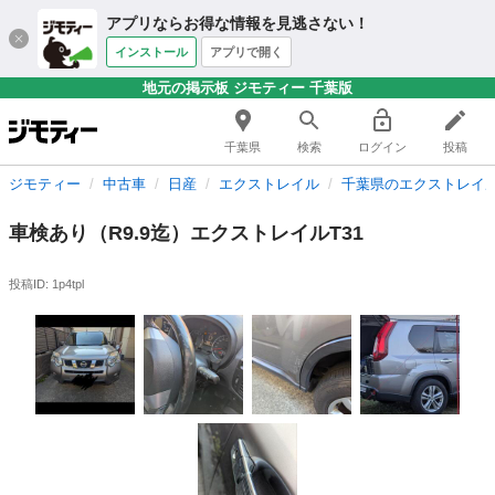
アプリならお得な情報を見逃さない！
インストール
アプリで開く
地元の掲示板 ジモティー 千葉版
千葉県
検索
ログイン
投稿
ジモティー
中古車
日産
エクストレイル
千葉県のエクストレイ
車検あり（R9.9迄）エクストレイルT31
投稿ID: 1p4tpl