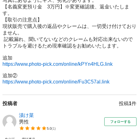
写真にあるようにキズ、劣化があります。

【名義変更預り金　3万円】※変更確認後、返金いたしま
す。

【取引の注意点】

現状販売で購入後の返品やクレームは、一切受け付けており
ません。

 記載漏れ、聞いてないなどのクレームも対応出来ないので
トラブルを避けるため現車確認をお勧めいたします。

https://www.photo-pick.com/online/kPYn4HLG.link
https://www.photo-pick.com/online/Fu3C57al.link
投稿者
投稿
1
件
漬け菜
男性
フォローする
5.0
(
1
)