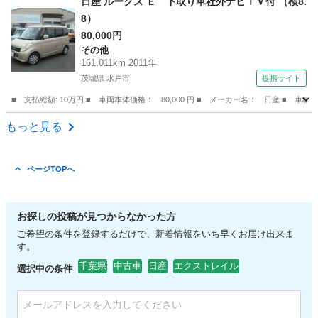
日産 ルークス Ｅ 下取り車社外ナビＴＶ付 （検8.
8）
80,000円
その他
161,011km 2011年
茨城県 水戸市
提携サイト
■ 支払総額: 10万円 ■ 車両本体価格： 80,000 円 ■ メーカー名： 日産 ■ 車
茨城
水戸市
その他
もっと見る
ページTOPへ
お探しの投稿が見つからなかった方
ご希望の条件を登録するだけで、新着情報をいち早くお届け出来ま
す。
千葉県
中古車
日産
エクストレイル
選択中の条件