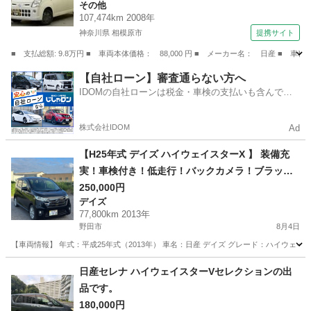
その他
107,474km 2008年
神奈川県 相模原市
提携サイト
■ 支払総額: 9.8万円 ■ 車両本体価格： 88,000 円 ■ メーカー名： 日産
神奈川
相模原市
その他
【自社ローン】審査通らない方へ
IDOMの自社ローンは税金・車検の支払いも含んでい
るので毎月の支払額は一定
株式会社IDOM
Ad
【H25年式 デイズ ハイウェイスターX 】 装備充
実！車検付き！低走行！バックカメラ！ブラック
カラー！ワンオーナー！
250,000円
デイズ
77,800km 2013年
野田市
8月4日
【車両情報】 年式：平成25年式（2013年） 車名：日産 デイズ グレード：ハイウェイスタ
千葉
野田市
デイズ
エンジン
日産セレナ ハイウェイスターVセレクションの出
品です。
180,000円