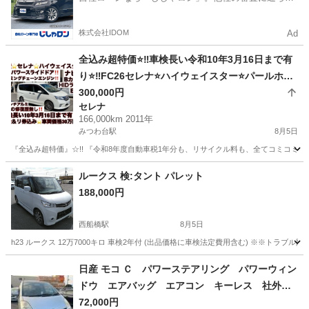
かった方も
株式会社IDOM
Ad
全込み超特価⭐️‼️車検長い令和10年3月16日まで有
り⭐️‼️FC26セレナ⭐️ハイウェイスター⭐️パールホワ
イト⭐️両側パワースライドドア⭐️carrozzeriaナビ⭐️
300,000円
セレナ
フルセグTV⭐️Bluetoothオーディオ⭐️バックカメラ
166,000km 2011年
⭐️ETC⭐️HID⭐️フォグ⭐️17インチアルミ⭐️スマートキ
みつわ台駅
8月5日
ー2個有り⭐️3列シート8人乗り⭐️タイミングチェー
『全込み超特価』☆!! 『令和8年度自動車税1年分も、リサイクル料も、全てコミコミ』☆
ンエンジン⭐️安心の修復歴無し⭐️千葉＆成田ナンバ
千葉
千葉市
みつわ台駅
セレナ
ー名変サービス⭐️‼️激安早い者勝ち⭐️‼️
ルークス 検:タント パレット
188,000円
西船橋駅
8月5日
h23 ルークス 12万7000キロ 車検2年付 (出品価格に車検法定費用含む) ※※トラブル
千葉
船橋市
西船橋駅
日産
4WD
日産 モコ Ｃ パワーステアリング パワーウィン
ドウ エアバッグ エアコン キーレス 社外ナ
ビ ＣＤ ＤＶＤ ＥＴＣ 社外ＡＷ （検9.12）
72,000円