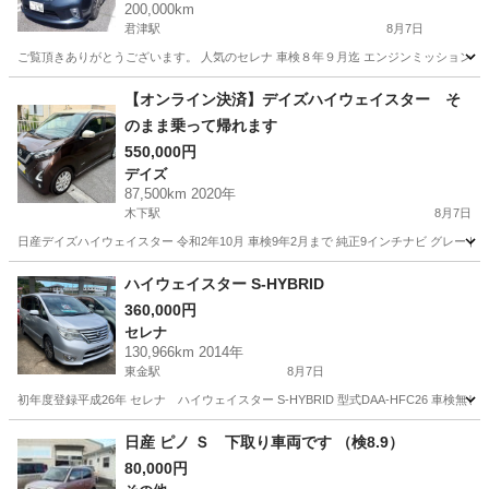
200,000km
君津駅
8月7日
ご覧頂きありがとうございます。 人気のセレナ 車検８年９月迄 エンジンミッション好調で
千葉
南房総市
君津駅
セレナ
ミッション
【オンライン決済】デイズハイウェイスター そ
のまま乗って帰れます
550,000円
デイズ
87,500km 2020年
木下駅
8月7日
日産デイズハイウェイスター 令和2年10月 車検9年2月まで 純正9インチナビ グレード-
千葉
印西市
木下駅
デイズ
ハイウェイスター
ハイウェイスター S-HYBRID
360,000円
セレナ
130,966km 2014年
東金駅
8月7日
初年度登録平成26年 セレナ ハイウェイスター S-HYBRID 型式DAA-HFC26 
千葉
東金市
東金駅
セレナ
ハイウェイスター
日産 ピノ Ｓ 下取り車両です （検8.9）
80,000円