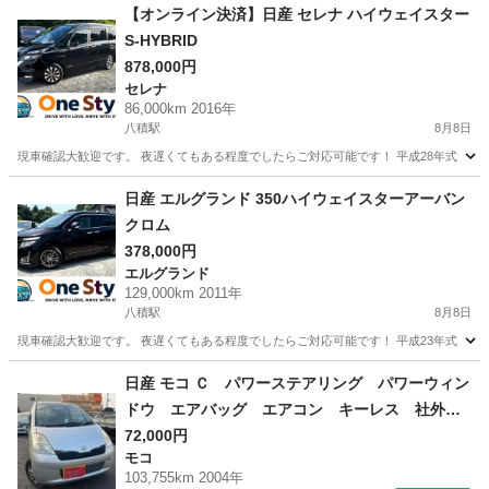
【オンライン決済】日産 セレナ ハイウェイスター
S-HYBRID
878,000円
セレナ
86,000km 2016年
八積駅
8月8日
現車確認大歓迎です。 夜遅くてもある程度でしたらご対応可能です！ 平成28年式 日産 セレナ 
千葉
長生郡
八積駅
セレナ
日産 エルグランド 350ハイウェイスターアーバン
クロム
378,000円
エルグランド
129,000km 2011年
八積駅
8月8日
現車確認大歓迎です。 夜遅くてもある程度でしたらご対応可能です！ 平成23年式 ニッサン エルグ
千葉
長生郡
八積駅
エルグランド
トヨタヴォクシー
日産 モコ Ｃ パワーステアリング パワーウィン
ドウ エアバッグ エアコン キーレス 社外ナ
ビ ＣＤ ＤＶＤ ＥＴＣ 社外ＡＷ （検9.12）
72,000円
モコ
103,755km 2004年