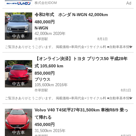
株式会社IDOM
Ad
令和2年式 ホンダ N-WGN 42,000km
480,000円
N-WGN
42,000km 2020年
中古車
作草部駅
8月1日
ご覧頂きありがとうございます。 掲載価格=車両代金+リサイクル料 ■自動車基本情報 メーカー:ホンダ
千葉
千葉市
作草部駅
N-WGN
令和
【オンライン決済】トヨタ プリウス50 平成28年
式 105,600 km
850,000円
プリウス
中古車
105,600km 2016年
作草部駅
8月1日
ご覧頂きありがとうございます。 掲載価格=車両代金+リサイクル料 ■自動車基本情報 メーカー:トヨ
千葉
千葉市
作草部駅
プリウス
Volvo V40 T4SE平27年31,500km 車検R8/9 乗っ
て帰れる
450,000円
31,500km 2015年
中古車