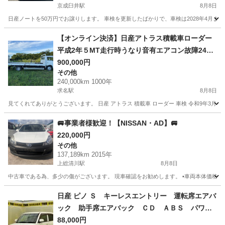
京成臼井駅
8月8日
日産ノートを50万円でお譲りします。 車検を更新したばかりで、車検は2028年4月まで
千葉
佐倉市
京成臼井駅
ノート
【オンライン決済】日産アトラス積載車ローダー
平成2年５MT走行時うなり音有エアコン故障24万
キロ積載量2150ｋｇ車検令和9年3月31日迄自動車
900,000円
その他
税リサイクル込
240,000km 1000年
求名駅
8月8日
見てくれてありがとうございます。 日産 アトラス 積載車 ローダー 車検 令和9年3月31日まで
千葉
東金市
求名駅
その他
🚐事業者様歓迎！【NISSAN・AD】🚐
220,000円
その他
137,189km 2015年
上総清川駅
8月8日
中古車である為、多少の傷がございます。 現車確認をお勧めします。 ▪️車両本体価格:220,000円 ▪️メー
千葉
木更津市
上総清川駅
その他
日産 ピノ Ｓ キーレスエントリー 運転席エアバ
ック 助手席エアバック ＣＤ ＡＢＳ パワー
ステアリング （検9.9）
88,000円