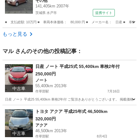
その他
141,405km 2007年
茨城県 水戸市
提携サイト
■ 支払総額: 10万円 ■ 車両本体価格： 80,000 円 ■ メーカー名： 日産 ■ 車種
茨城
水戸市
その他
もっと見る
マル
さんのその他の投稿記事：
日産 ノート 平成25式 55,400km 車検2年付
250,000円
ノート
55,400km 2013年
中古車
作草部駅
7月16日
日産 ノート 平成25 55,400km 車検2年付 ご覧頂きありがとうございます。 掲載価格=車両
千葉
千葉市
作草部駅
ノート
トヨタ アクア 平成25年式 46,500km
320,000円
アクア
46,500km 2013年
中古車
作草部駅
8月4日