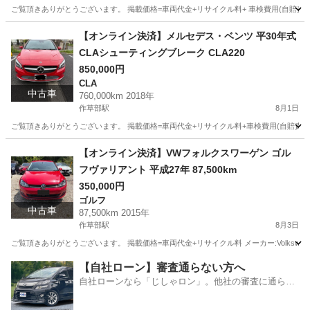
ご覧頂きありがとうございます。 掲載価格=車両代金+リサイクル料+ 車検費用(自賠責保険&重量税全
千葉
千葉市
作草部駅
ヴィッツ
令和
【オンライン決済】メルセデス・ベンツ 平30年式
CLAシューティングブレーク CLA220
850,000円
CLA
中古車
760,000km 2018年
作草部駅
8月1日
ご覧頂きありがとうございます。 掲載価格=車両代金+リサイクル料+車検費用(自賠責保険&重量
千葉
千葉市
作草部駅
CLA
【オンライン決済】VWフォルクスワーゲン ゴル
フヴァリアント 平成27年 87,500km
350,000円
ゴルフ
中古車
87,500km 2015年
作草部駅
8月3日
ご覧頂きありがとうございます。 掲載価格=車両代金+リサイクル料 メーカー:Volkswagen
千葉
千葉市
作草部駅
ゴルフ
【自社ローン】審査通らない方へ
自社ローンなら「じしゃロン」。他社の審査に通らな
かった方も