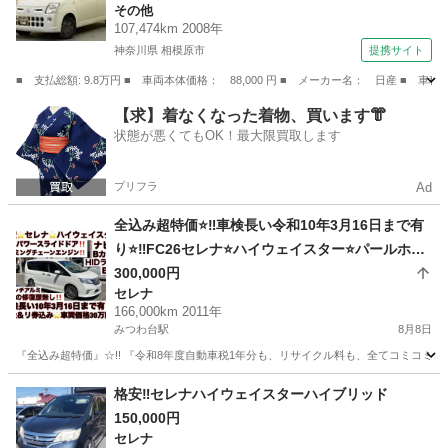
その他
107,474km 2008年
神奈川県 相模原市
提携サイト
■ 支払総額: 9.8万円 ■ 車両本体価格： 88,000 円 ■ メーカー名： 日産
神奈川
相模原市
その他
【求】着なくなった着物、買います👘
状態が悪くてもOK！最大限買取します
プリフラ
Ad
全込み超特価⭐️‼️車検長い令和10年3月16日まで有
り⭐️‼️FC26セレナ⭐️ハイウェイスター⭐️パールホワ
イト⭐️両側パワースライドドア⭐️carrozzeriaナビ⭐️
300,000円
セレナ
フルセグTV⭐️Bluetoothオーディオ⭐️バックカメラ
166,000km 2011年
⭐️ETC⭐️HID⭐️フォグ⭐️17インチアルミ⭐️スマートキ
みつわ台駅
8月8日
ー2個有り⭐️3列シート8人乗り⭐️タイミングチェー
『全込み超特価』☆!! 『令和8年度自動車税1年分も、リサイクル料も、全てコミコミ』☆
ンエンジン⭐️安心の修復歴無し⭐️千葉＆成田ナンバ
千葉
千葉市
みつわ台駅
セレナ
ー名変サービス⭐️‼️激安早い者勝ち⭐️‼️
格安‼️セレナハイウェイスターハイブリッド
150,000円
セレナ