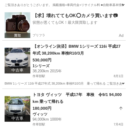
ご覧頂きありがとうございます。 掲載価格=車両代金+リサイクル料 ■自動車基本情報 メーカー:トヨタ 
千葉
千葉市
作草部駅
アクア
車両
【求】壊れててもOK⭕️カメラ買います📷
状態が悪くてもOK！最大限買取します
プリフラ
Ad
【オンライン決済】BMW 1シリーズ 116i 平成27
年式 38,200km 車検R10/3月
530,000円
1シリーズ
中古車
38,200km 2015年
作草部駅
8月1日
BMW 1シリーズ 116i 平成27年式 38,200km 車検R10/3月 乗って帰れる ご覧
千葉
千葉市
作草部駅
1シリーズ
車両
トヨタ ヴィッツ 平成17年 車検 令9/1 94,000
km 乗って帰れる
180,000円
ヴィッツ
中古車
94,000km 1000年
作草部駅
7月4日