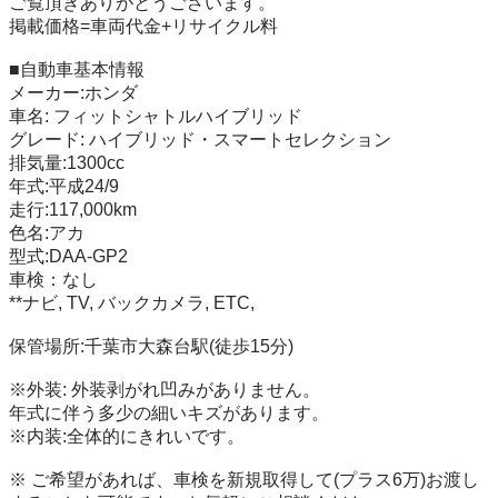
ご覧頂きありがとうございます。

掲載価格=車両代金+リサイクル料

■自動車基本情報 

メーカー:ホンダ

車名: フィットシャトルハイブリッド

グレード: ハイブリッド・スマートセレクション

排気量:1300cc

年式:平成24/9

走行:117,000km

色名:アカ

型式:DAA-GP2

車検：なし

**ナビ, TV, バックカメラ, ETC,

保管場所:千葉市大森台駅(徒歩15分)

※外装: 外装剥がれ凹みがありません。

年式に伴う多少の細いキズがあります。

※内装:全体的にきれいです。

※ ご希望があれば、車検を新規取得して(プラス6万)お渡し