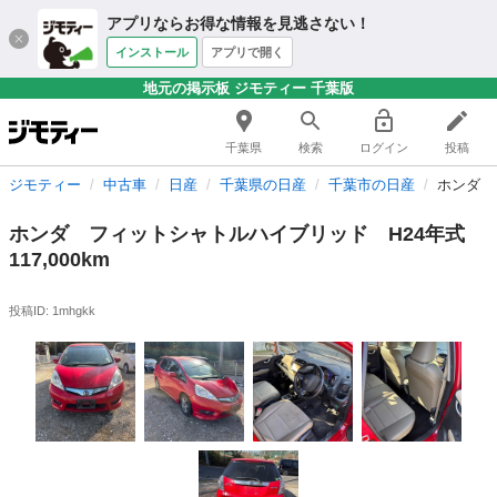
アプリならお得な情報を見逃さない！
インストール
アプリで開く
地元の掲示板 ジモティー 千葉版
千葉県
検索
ログイン
投稿
ジモティー
中古車
日産
千葉県の日産
千葉市の日産
ホンダ 
ホンダ フィットシャトルハイブリッド H24年式
117,000km
投稿ID: 1mhgkk