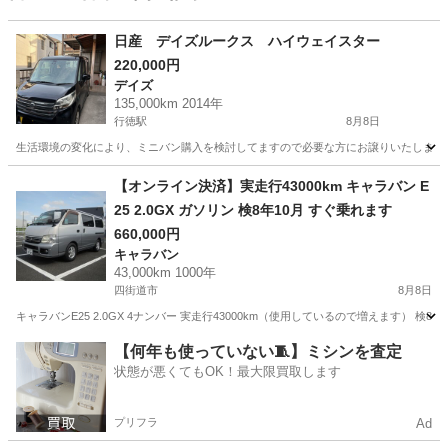
日産 デイズルークス ハイウェイスター
220,000円
デイズ
135,000km 2014年
行徳駅
8月8日
生活環境の変化により、ミニバン購入を検討してますので必要な方にお譲りいたします。 必ず現車確認を
千葉
市川市
行徳駅
デイズ
【オンライン決済】実走行43000km キャラバン E
25 2.0GX ガソリン 検8年10月 すぐ乗れます
660,000円
キャラバン
43,000km 1000年
四街道市
8月8日
キャラバンE25 2.0GX 4ナンバー 実走行43000km（使用しているので増えます） 検
千葉
四街道市
キャラバン
【何年も使っていない🧵】ミシンを査定
状態が悪くてもOK！最大限買取します
プリフラ
Ad