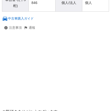
846
個人/法人
個人
桁)
中古車購入ガイド
注意事項
通報