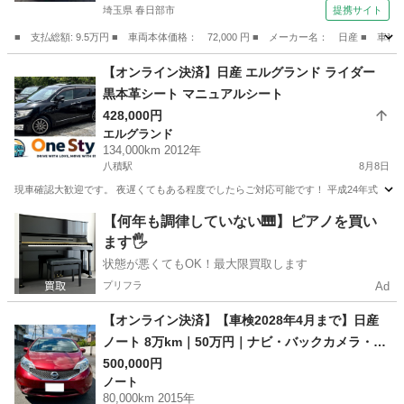
埼玉県 春日部市
提携サイト
■ 支払総額: 9.5万円 ■ 車両本体価格： 72,000 円 ■ メーカー名： 日産
埼玉
春日部市
モコ
【オンライン決済】日産 エルグランド ライダー
黒本革シート マニュアルシート
428,000円
エルグランド
134,000km 2012年
八積駅
8月8日
現車確認大歓迎です。 夜遅くてもある程度でしたらご対応可能です！ 平成24年式 日産 エルグラン
千葉
長生郡
八積駅
エルグランド
本革
【何年も調律していない🎹】ピアノを買い
ます🖐️
状態が悪くてもOK！最大限買取します
プリフラ
Ad
【オンライン決済】【車検2028年4月まで】日産
ノート 8万km｜50万円｜ナビ・バックカメラ・ET
C
500,000円
ノート
80,000km 2015年