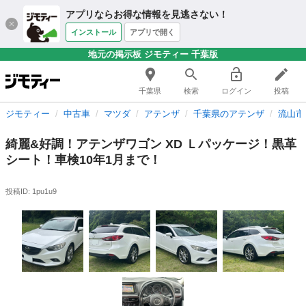
アプリならお得な情報を見逃さない！
インストール
アプリで開く
地元の掲示板 ジモティー 千葉版
千葉県
検索
ログイン
投稿
ジモティー
中古車
マツダ
アテンザ
千葉県のアテンザ
流山市
綺麗&好調！アテンザワゴン XD Ｌパッケージ！黒革
シート！車検10年1月まで！
投稿ID: 1pu1u9