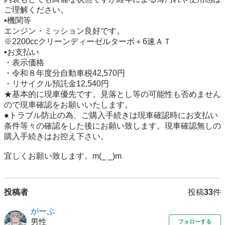
ご理解ください。

▪️機関等

エンジン・ミッション良好です。

※2200ccクリーンディーゼルターボ＋6速ＡＴ

▪️お支払い

・表示価格

・令和８年度分自動車税42,570円

・リサイクル預託金12,540円

★基本的に現車優先です。見落とし等の可能性も否めません
ので現車確認をお願いいたします。

●トラブル防止の為、ご購入手続きは現車確認時にお支払い
条件等々の確認をした後にお願い致します。現車確認無しの
購入手続きはお控え下さい。

宜しくお願い致します。m(_ _)m
投稿者
投稿
33
件
がーぷ
男性
フォローする