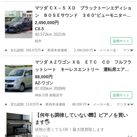
千葉
千葉市
デミオ
マツダ ＣＸ－５ ＸＤ ブラックトーンエディショ
ン ＢＯＳＥサウンド ３６０°ビューモニター
１０．２５型センターディスプレイ ＴＶ 純正
2,490,000円
CX-5
前後ドラレコ ＥＴＣ スマートキー 衝突軽減
40,572km 2021年
ブレーキ レーダークルコン クリアランスソナ
柏市
提携サイト
ー レーンアシスト ＬＥＤ （車検整備付）
■ 支払総額: 266.9万円 ■ 車両本体価格： 2,490,000 円 ■ メーカー名：
千葉
柏市
CX-5
マツダ ＡＺワゴン ＸＧ ＥＴＣ ＣＤ フルフラ
ットシート キーレスエントリー 運転席エアバ
ック 助手席エアバック 盗難防止装置 パワー
88,000円
AZ-ワゴン
ステアリング パワ－ウィンドウ ベンチシー
87,835km 2009年
ト エアコンクーラー （検10.8）
神奈川県 相模原市
提携サイト
■ 支払総額: 13.8万円 ■ 車両本体価格： 88,000 円 ■ メーカー名： マ
神奈川
相模原市
AZ-ワゴン
【何年も調律していない🎹】ピアノを買い
ます🖐️
状態が悪くてもOK！最大限買取します
プリフラ