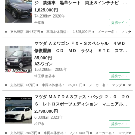
ジ 禁煙車 黒革シート 純正８インチナビ フ
ルセグＴＶ 全周囲カメラ 電動リアゲート ア
1,825,000円
74,238km 2020年
ダプティブクルーズコントロール シートヒータ
千葉市
提携サイト
ー ＬＥＤヘッドライト クリアランスソナー
パワーシート （なし）
■ 支払総額: 194.8万円 ■ 車両本体価格： 1,825,000 円 ■ メーカー名
千葉
千葉市
マツダ
マツダ ＡＺワゴン ＦＸ－Ｓスペシャル ４ＷＤ
修復歴無 ＣＤ ＭＤ ラジオ ＥＴＣ スマー
トキー シートヒーター フルフラット ドアバ
85,000円
AZ-ワゴン
イザー アルミホイール ベンチシート ライト
158,288km 2008年
レベライザー （検9.2）
埼玉県 熊谷市
提携サイト
■ 支払総額: 13万円 ■ 車両本体価格： 85,000 円 ■ メーカー名： マツダ
埼玉
熊谷市
AZ-ワゴン
マツダ ＭＡＺＤＡ３ファストバック ２．０ ２０
Ｓ レトロスポーツエディション マニュアルミ
ッション 横滑り防止装置 ナビＴＶ パワーシ
2,790,000円
6,000km 2023年
ート ＵＳＢ 衝突被害軽減ブレーキ アルミホ
松戸市
提携サイト
イール ＬＥＤライト アダプティブクルーズコ
ントロール シートヒータ メモリーナビ フル
■ 支払総額: 294万円 ■ 車両本体価格： 2,790,000 円 ■ メーカー名： 