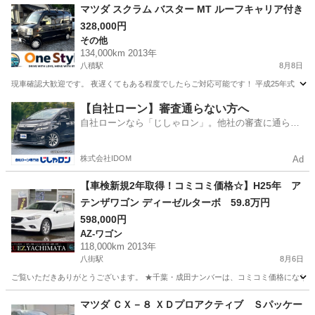
千葉
市原市
八幡宿駅
CX-5
SUV
マツダ スクラム バスター MT ルーフキャリア付き
328,000円
その他
134,000km 2013年
八積駅
8月8日
現車確認大歓迎です。 夜遅くてもある程度でしたらご対応可能です！ 平成25年式 マツダ スクラム
千葉
長生郡
八積駅
その他
スクラム
【自社ローン】審査通らない方へ
自社ローンなら「じしゃロン」。他社の審査に通らな
かった方も
株式会社IDOM
Ad
【車検新規2年取得！コミコミ価格☆】H25年 ア
テンザワゴン ディーゼルターボ 59.8万円
598,000円
AZ-ワゴン
118,000km 2013年
八街駅
8月6日
ご覧いただきありがとうございます。 ★千葉・成田ナンバーは、コミコミ価格になります
千葉
八街市
八街駅
AZ-ワゴン
アテンザワゴン
マツダ ＣＸ－８ ＸＤプロアクティブ Ｓパッケー