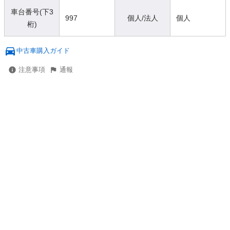
車台番号(下3
997
個人/法人
個人
桁)
中古車購入ガイド
注意事項
通報