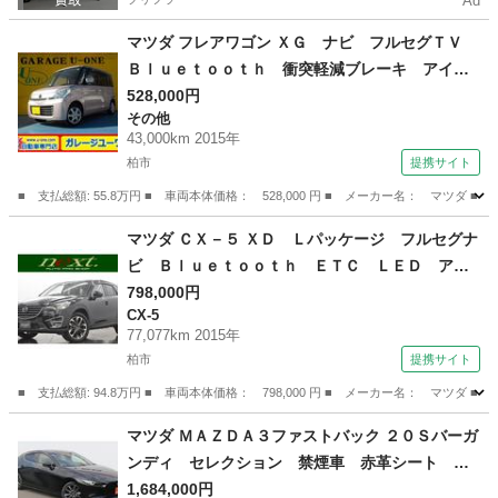
Ad
マツダ フレアワゴン ＸＧ ナビ フルセグＴＶ
Ｂｌｕｅｔｏｏｔｈ 衝突軽減ブレーキ アイド
リングストップ スマキー ＣＤ ＡＢＳ 一年
528,000円
その他
保証 （車検整備付）
43,000km 2015年
柏市
提携サイト
■ 支払総額: 55.8万円 ■ 車両本体価格： 528,000 円 ■ メーカー名： マ
千葉
柏市
その他
マツダ ＣＸ－５ ＸＤ Ｌパッケージ フルセグナ
ビ Ｂｌｕｅｔｏｏｔｈ ＥＴＣ ＬＥＤ アダ
プティブクルーズコントロール シートヒータ
798,000円
CX-5
ー バックカメラ デュアルオートエアコン ア
77,077km 2015年
イドリングストップ スマートキー 衝突被害軽
柏市
提携サイト
減システム （なし）
■ 支払総額: 94.8万円 ■ 車両本体価格： 798,000 円 ■ メーカー名： マ
千葉
柏市
CX-5
マツダ ＭＡＺＤＡ３ファストバック ２０Ｓバーガ
ンディ セレクション 禁煙車 赤革シート 純
正ナビ フルセグＴＶ バックカメラ パワーシ
1,684,000円