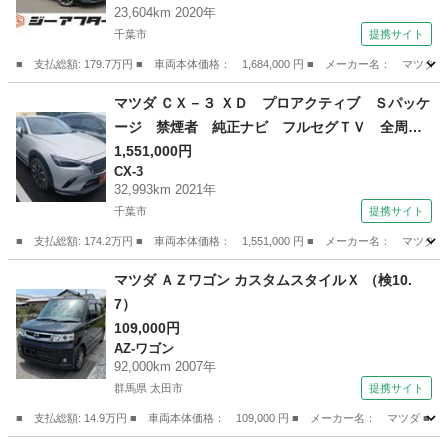
23,604km 2020年
ート ＬＥＤヘッドライト ＥＴＣ 純正１８Ａ
千葉市
提携サイト
Ｗ Ｂｌｕｅｔｏｏｔｈ接続 ブラインドスポッ
トモニター プッシュスタート オートライト
■ 支払総額: 179.7万円 ■ 車両本体価格： 1,684,000 円 ■ メーカー名
（検9.2）
千葉
千葉市
マツダ
マツダ ＣＸ－３ ＸＤ プロアクティブ Ｓパッケ
ージ 禁煙者 純正ナビ フルセグＴＶ 全周囲
カメラ レーダークルーズコントロール シート
1,551,000円
CX-3
ヒーター ステアリングヒーター ＬＥＤヘッド
32,993km 2021年
ライト ＥＴＣ パワーシート クリアランスソ
千葉市
提携サイト
ナー ブラインドスポットモニタ （なし）
■ 支払総額: 174.2万円 ■ 車両本体価格： 1,551,000 円 ■ メーカー名
千葉
千葉市
CX-3
マツダ ＡＺワゴン カスタムスタイルＸ （検10.
7）
109,000円
AZ-ワゴン
92,000km 2007年
群馬県 太田市
提携サイト
■ 支払総額: 14.9万円 ■ 車両本体価格： 109,000 円 ■ メーカー名： マツダ 