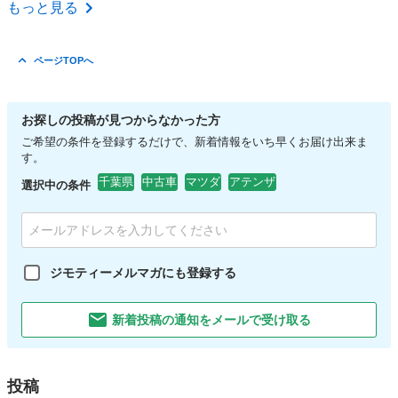
群馬
太田市
AZ-ワゴン
もっと見る
ページTOPへ
お探しの投稿が見つからなかった方
ご希望の条件を登録するだけで、新着情報をいち早くお届け出来ま
す。
千葉県
中古車
マツダ
アテンザ
選択中の条件
ジモティーメルマガにも登録する
新着投稿の通知をメールで受け取る
投稿