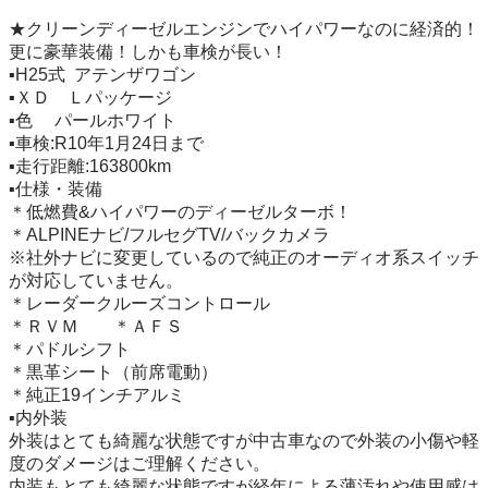
★クリーンディーゼルエンジンでハイパワーなのに経済的！
更に豪華装備！しかも車検が長い！

▪️H25式  アテンザワゴン

▪️ＸＤ　Ｌパッケージ

▪️色 　パールホワイト

▪️車検:R10年1月24日まで

▪️走行距離:163800km

▪️仕様・装備

＊低燃費&ハイパワーのディーゼルターボ！

＊ALPINEナビ/フルセグTV/バックカメラ

※社外ナビに変更しているので純正のオーディオ系スイッチ
が対応していません。

＊レーダークルーズコントロール

＊ＲＶＭ　　＊ＡＦＳ

＊パドルシフト

＊黒革シート（前席電動）

＊純正19インチアルミ

▪️内外装

外装はとても綺麗な状態ですが中古車なので外装の小傷や軽
度のダメージはご理解ください。

内装もとても綺麗な状態ですが経年による薄汚れや使用感は