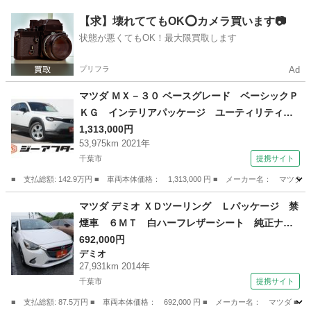
セグテレビ （車検整備付）
千葉
松戸市
マツダ
【求】壊れててもOK⭕️カメラ買います📷
状態が悪くてもOK！最大限買取します
プリフラ
Ad
マツダ ＭＸ－３０ ベースグレード ベーシックＰ
ＫＧ インテリアパッケージ ユーティリティＰ
ＫＧ 純正８．８インチナビ ＴＶ バックカメ
1,313,000円
53,975km 2021年
ラ レーダークルーズコントロール ＬＥＤヘッ
千葉市
提携サイト
ドライト シートヒーター パワーシート ＥＴ
Ｃ （検8.10）
■ 支払総額: 142.9万円 ■ 車両本体価格： 1,313,000 円 ■ メーカー名
千葉
千葉市
マツダ
マツダ デミオ ＸＤツーリング Ｌパッケージ 禁
煙車 ６ＭＴ 白ハーフレザーシート 純正ナ
ビ フルセグＴＶ オートクルーズコントロー
692,000円
デミオ
ル ＬＥＤヘッドライト Ｂｌｕｅｔｏｏｔｈ接
27,931km 2014年
続 ブラインドスポットモニター ＥＴＣ プッ
千葉市
提携サイト
シュスタート （なし）
■ 支払総額: 87.5万円 ■ 車両本体価格： 692,000 円 ■ メーカー名： マ