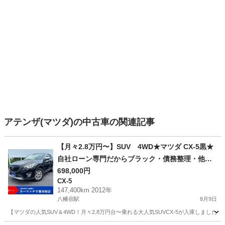
アテンザ(マツダ)の中古車の関連記事
【月々2.8万円〜】SUV 4WD★マツダ CX-5黒★
自社ローン専門だからブラック・債務整理・他社
否決でも審査通過率90%超！
698,000円
CX-5
147,400km 2012年
八幡宿駅
8月9日
【マツダの人気SUV＆4WD！月々2.8万円台〜乗れる大人気SUVCX-5が入庫しました