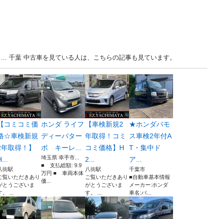
り... 千葉 中古車を見ている人は、こちらの記事も見ています。
【コミコミ価
ホンダ ライフ
【車検新規2
★ホンダバモ
格☆車検新規
ディーバター
年取得！コミ
ス車検2年付A
2年取得！】
ボ キーレ...
コミ価格】H
T・集中ド
埼玉県 幸手市...
...
2...
ア...
■ 支払総額: 9.9
八街駅
八街駅
千葉市
万円 ■ 車両本体
ご覧いただきあり
ご覧いただきあり
■自動車基本情報
価...
がとうございま
がとうございま
メーカー:ホンダ
。 ...
す。 ...
車名:バ...