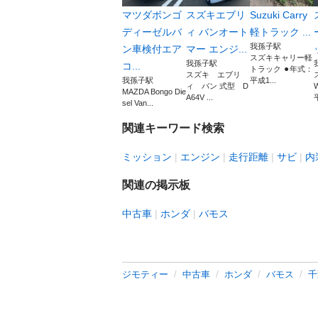
マツダボンゴ
スズキエブリ
Suzuki Carry
ディーゼルバ
ィ バンオート
軽トラック ...
我孫子駅
ン車検付エア
マー エンジ...
スズキキャリー軽
我孫子駅
コ...
トラック ⚫︎年式：
スズキ エブリ
我孫子駅
平成1...
ィ バン 式型 D
MAZDA Bongo Die
A64V ...
sel Van...
関連キーワード検索
ミッション
エンジン
走行距離
サビ
内
関連の掲示板
中古車
ホンダ
バモス
ジモティー
中古車
ホンダ
バモス
千