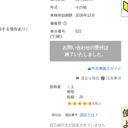
年式
その他
車検有効期限
2026年12月
修復歴
加する場合あり）

車台番号
522
(下3桁)
お問い合わせの受付は
終了いたしました。
中古車購入ガイド
違反を報告
注意事項
投稿者
くま
男性
投稿： 
20
5.0
(
1
)
認証とは
身分証
電話番号
自己紹介文が設定されていません