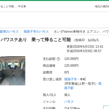
ホンダVamos車検付き エアコン、パワステあり乗って帰ること可能 (くま) 我孫子のバモスの中古車｜ジモティー
中古車
地元の掲示
葉県のバモス
我孫子市のバモス
ホンダVamos車検付き エアコン、
ン、パワステあり 乗って帰ること可能
（投稿ID : 1p16y3）
更新
2026年6月23日 13:41
作成
2026年5月9日 08:57
支払総額
120,000円
商品価格
120,000円
諸費用
0円
受け渡し場所
我孫子市
 - 本町
JR常磐線(上野～取手) - 
我
孫子駅
個人/法人
個人
ジャンル
バモス
走行距離
214,528km