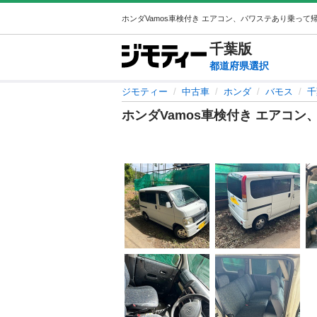
千葉
版
都道府県選択
ジモティー
中古車
ホンダ
バモス
千
ホンダVamos車検付き エアコ