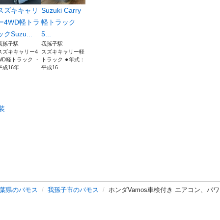
スズキキャリ
Suzuki Carry
ー4WD軽トラ
軽トラック
ックSuzu...
5...
我孫子駅
我孫子駅
スズキキャリー4
スズキキャリー軽
WD軽トラック ・
トラック ⚫︎年式：
平成16年...
平成16...
装
葉県のバモス
我孫子市のバモス
ホンダVamos車検付き エアコン、