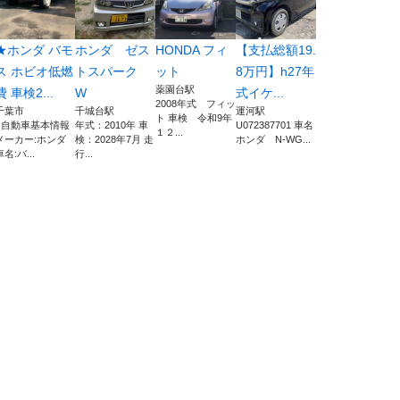
★ホンダ バモ
ホンダ ゼス
HONDA フィ
【支払総額19.
ス ホビオ低燃
トスパーク
ット
8万円】h27年
薬園台駅
費 車検2...
W
式イケ...
2008年式 フィッ
千葉市
千城台駅
運河駅
ト 車検 令和9年
■自動車基本情報
年式：2010年 車
U072387701 車名
１２...
メーカー:ホンダ
検：2028年7月 走
ホンダ N-WG...
車名:バ...
行...