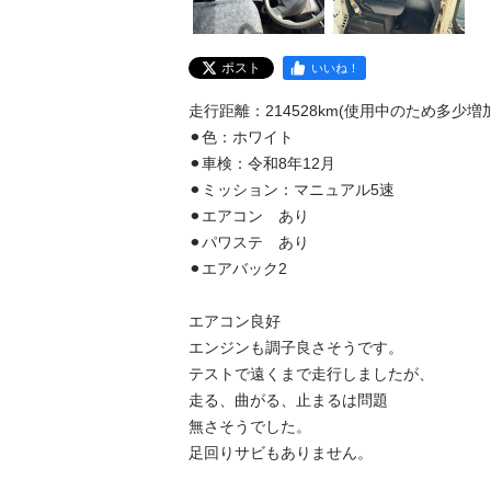
ポスト
いいね！
走行距離：214528km(使用中のため多少増
⚫︎色：ホワイト

⚫︎車検：令和8年12月

⚫︎ミッション：マニュアル5速

⚫︎エアコン　あり

⚫︎パワステ　あり

⚫︎エアバック2

エアコン良好

エンジンも調子良さそうです。

テストで遠くまで走行しましたが、

走る、曲がる、止まるは問題

無さそうでした。

足回りサビもありません。
