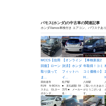
バモス(ホンダ)の中古車の関連記事
ホンダVamos車検付き エアコン、パワステあ
MCCS【信用
【オンライン
【車検新規2
回復】ローン
決済】ホンダ
年取得！コミ
取り扱って
フィットハ
コミ価格☆】
ま...
イ...
H...
H
四街道市
松戸駅
八街駅
R1年 N-BOXカ
■ 支払総額: 59
ご覧いただきあり
スタム GLター
万円 ■ メーカー
がとうございま
ボホンダ...
名： ...
す。 ...
す