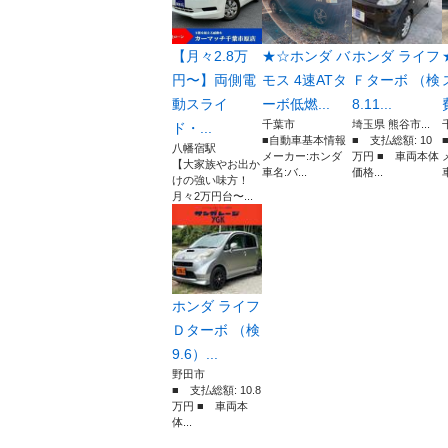
【月々2.8万
★☆ホンダ バ
ホンダ ライフ
円〜】両側電
モス 4速ATタ
Ｆターボ （検
動スライ
ーボ低燃...
8.11...
千葉市
埼玉県 熊谷市...
ド・...
■自動車基本情報
■ 支払総額: 10
八幡宿駅
メーカー:ホンダ
万円 ■ 車両本体
【大家族やお出か
車名:バ...
価格...
けの強い味方！
月々2万円台〜...
ホンダ ライフ
Ｄターボ （検
9.6）...
野田市
■ 支払総額: 10.8
万円 ■ 車両本
体...