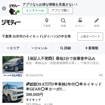
アプリならお得な情報を見逃さない！
インストール
アプリで開く
千葉県
検索
ログイン
投稿
千葉県 白井市のネイキッド(ダイハツ)の中古車
人気キーワード
エリア
ジャンル
詳細
新着順
【保証人不要🙆】最短2分で仮審査申込み
税金・車検込み（自賠責保険料を除く）で毎月の支払額
は一定の自社ローン🚗
Ad
株式会社IDOM
🌈総額39.8万円‼️🌟車検2年付⭕️🌟ネイキッド
🌟GEAR⭕️🌟ターボ‼️…
398,000円
ネイキッド
143,000km
その他