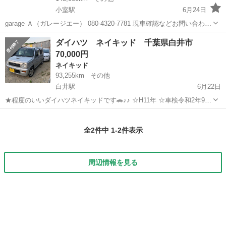
小室駅
6月24日
garage Ａ（ガレージエー） 080-4320-7781 現車確認などお問い合わせ
はこちらまで。 🌟希少‼️ダイハツ ネイキッド ターボGEAR入荷しま
千葉
白井市
小室駅
ネイキッド
ターボ
ダイハツ ネイキッド 千葉県白井市
した⭕️ 🌟車検新規2年付‼️ 🌟綺麗なホワイトパール 🌟キー...
70,000円
ネイキッド
93,255km
その他
白井駅
6月22日
★程度のいいダイハツネイキッドです🚗♪♪ ☆H11年 ☆車検令和2年9月
13日 ☆93,255km ☆ETC ☆ナビ ★コミコミ7万円♪♪ ☆現車確認大歓迎
千葉
白井市
白井駅
ネイキッド
コミコミ
♪♪ ☆乗って帰って大丈夫です♪♪🚗
全2件中 1-2件表示
周辺情報を見る