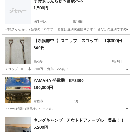
宇野系らんちゅう当歳ハネ
1,500円
撫牛子駅
8月6日
宇野系らんちゅう当歳のハネです！ 画像は選別次第貼ります！ 色だけの選別ですので形
青森
弘前市
撫牛子駅
その他
らんちゅう
【断捨離中‼️】スコップ スコップ🪏 1本300円
300円
黒石駅
8月6日
スコップ 🪏 1本 300円 角形 2本あり
青森
黒石市
黒石駅
その他
YAMAHA 発電機 EF2300
100,000円
青森市
8月6日
アワー9時間の発電機になります。
青森
青森市
その他
キングキャンプ アウトドアテーブル 美品！！
5,200円