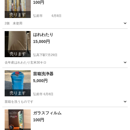
100円
売ります
弘前市
6月8日
2個 未使用
青森
弘前市
家電
はれわたり
15,000円
売ります
弘高下駅
7月29日
去年産はれわたり玄米30キロ
青森
弘前市
弘高下駅
その他
玄米
苗箱洗浄器
5,000円
売ります
弘前市
6月8日
苗箱を洗うものです
青森
弘前市
その他
ガラスフィルム
100円