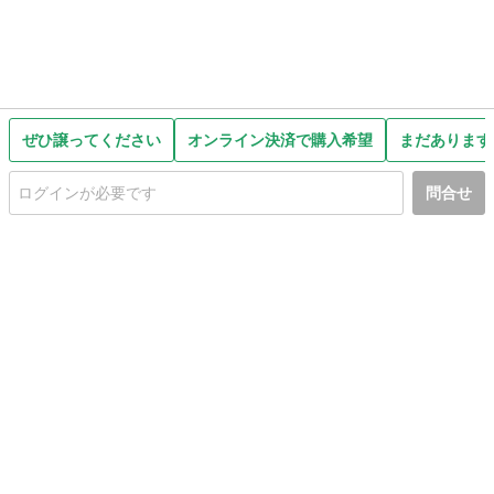
ぜひ譲ってください
オンライン決済で購入希望
まだあります
問合せ
初めての方へ
利用規約
プライバシーポリシー
プライバシー・ステートメント
健全化に資する運用方針
お問い合わせ
運営会社
サイトマップ
ご利用ガイド
フリーワードで探す
PC版で表示
都道府県選択