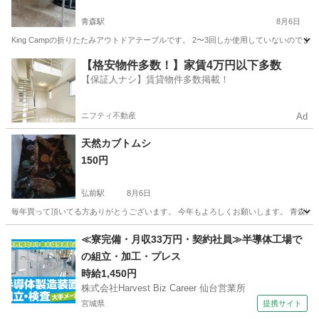
青森駅
8月6日
King Campの折りたたみアウトドアテーブルです。 2〜3回しか使用していないので
青森
青森市
青森駅
その他
【格安物件多数！】家賃4万円以下多数
【保証人ナシ】賃貸物件多数掲載！
ニフティ不動産
Ad
天然カブトムシ
150円
弘前駅
8月6日
毎年買って頂いてる方ありがとうございます。 今年もよろしくお願いします。 青森県産カブ
青森
弘前市
弘前駅
その他
≪寮完備・月収33万円・契約社員≫半導体工場で
の組立・加工・プレス
時給1,450円
株式会社Harvest Biz Career 仙台営業所
宮城県
提携サイト