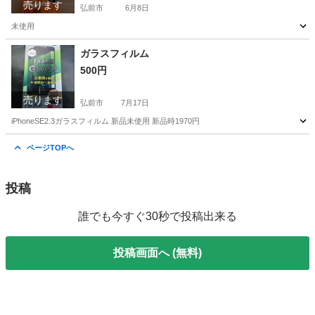
売ります
弘前市
6月8日
未使用
青森
弘前市
家電
ガラス
ガラスフィルム
500円
売ります
弘前市
7月17日
iPhoneSE2.3ガラスフィルム 新品未使用 新品時1970円
青森
弘前市
その他
ガラス
ページTOPへ
投稿
誰でも今すぐ30秒で投稿出来る
投稿画面へ (無料)