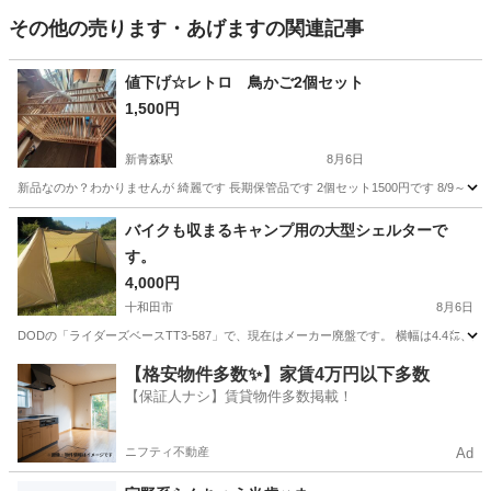
その他の売ります・あげますの関連記事
値下げ☆レトロ 鳥かご2個セット
1,500円
新青森駅
8月6日
新品なのか？わかりませんが 綺麗です 長期保管品です 2個セット1500円です 8/
青森
青森市
新青森駅
その他
バイクも収まるキャンプ用の大型シェルターで
す。
4,000円
十和田市
8月6日
DODの「ライダーズベースTT3-587」で、現在はメーカー廃盤です。 横幅は4.4㍍
青森
十和田市
その他
【格安物件多数✨】家賃4万円以下多数
【保証人ナシ】賃貸物件多数掲載！
ニフティ不動産
Ad