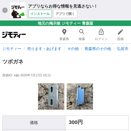
アプリならお得な情報を見逃さない！
インストール
アプリで開く
地元の掲示板 ジモティー 青森版
青森県
検索
ログイン
投稿
ジモティー
売ります・あげます
その他
青森県のその他
弘前市
ツボガネ
投稿ID: xijtp
2026年7月17日 03:21
300円
価格