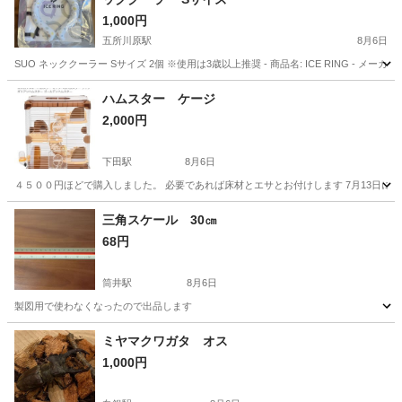
1,000円
五所川原駅
8月6日
SUO ネッククーラー Sサイズ 2個 ※使用は3歳以上推奨 - 商品名: ICE RING - メーカ
青森
五所川原市
五所川原駅
その他
ハムスター ケージ
2,000円
下田駅
8月6日
４５００円ほどで購入しました。 必要であれば床材とエサとお付けします 7月13日に届
青森
上北郡
下田駅
その他
三角スケール 30㎝
68円
筒井駅
8月6日
製図用で使わなくなったので出品します
青森
青森市
筒井駅
その他
ミヤマクワガタ オス
1,000円