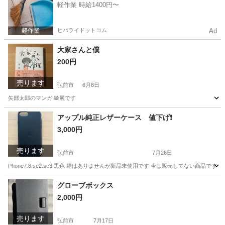
軽作業 時給1400円〜
ヒバライドットコム
Ad
大家さんと僕
200円
売ります
弘前市
6月8日
矢部太郎のマンガ 綺麗です
青森
弘前市
その他
マンガ
アップル純正レザーケース 値下げ❗️
3,000円
売ります
弘前市
7月26日
Phone7.8.se2.se3 黒色 箱はありませんが新品未使用です 今は販売してない商品です
青森
弘前市
携帯アクセサリー
レザー
グローブボックス
2,000円
売ります
弘前市
7月17日