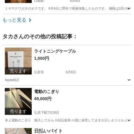
白銀駅
8月6日
ミヤマクワガタのオスです。 8月6日に野外で樹液採集したものです。 価格は1匹の値段で
青森
八戸市
白銀駅
その他
ミヤマクワガタ
もっと見る
タカ
さんのその他の投稿記事：
ライトニングケーブル
1,000円
売ります
弘前市
6月8日
Apple純正
青森
弘前市
その他
ケーブル
電動のこぎり
49,000円
売ります
弘高下駅
7月28日
卓上電動のこぎり 購入してから３回位使用 小屋に保管してますが少しホコリかぶってます。
青森
弘前市
弘高下駅
その他
日払いバイト