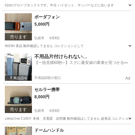
510のグローブボックスです。中古 ハイゼット、サンバーなどに合います
青森
弘前市
スポーツ
グローブボックス
ボーダフォン
5,000円
売ります
弘前市
6月8日
902SH 美品 動作確認してません コレクションとして
青森
弘前市
その他
ボーダフォン
不用品片付けられない…
【一括見積60秒✨】スグに最安値の業者が見つかる👀
不用品回収の窓口
Ad
セルラー携帯
8,000円
売ります
弘前市
6月8日
cdmaＯne C105Ｐ 本体 充電器 説明書 動作確認はしてません 超美品 コレクション
青森
弘前市
その他
充電器
ドームハンドル