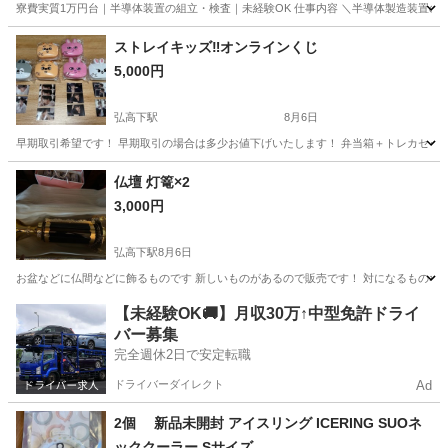
寮費実質1万円台｜半導体装置の組立・検査｜未経験OK 仕事内容 ＼半導体製造装置の
宮城
その他
ストレイキッズ‼️オンラインくじ
5,000円
弘高下駅
8月6日
早期取引希望です！ 早期取引の場合は多少お値下げいたします！ 弁当箱＋トレカセッ
青森
弘前市
弘高下駅
その他
トレカ
仏壇 灯篭×2
3,000円
弘高下駅
8月6日
お盆などに仏間などに飾るものです 新しいものがあるので販売です！ 対になるものなので
青森
弘前市
弘高下駅
その他
灯篭
【未経験OK🚚】月収30万↑中型免許ドライ
バー募集
完全週休2日で安定転職
ドライバーダイレクト
Ad
2個 新品未開封 アイスリング ICERING SUOネ
ッククーラー Sサイズ