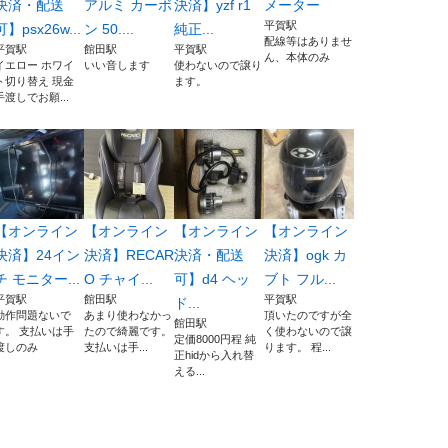
決済・配送
アルミ カーボ
決済】yzf r1
メーター
平賀駅
可】psx26w...
ン 50....
純正...
配線等はありませ
平賀駅
館田駅
平賀駅
ん、本体のみ
イエロー ホワイ
いい音します
使わないので譲り
ト切り替え 現金
ます。
手渡しでお願...
【オンライン
【オンライン
【オンライン
【オンライン
決済】24イン
決済】RECAR
決済・配送
決済】ogk カ
チ モニター...
O チャイ...
可】d4 ヘッ
ブト フル...
平賀駅
館田駅
平賀駅
ド...
動作問題ないで
あまり使わなかっ
頂いたのですが全
館田駅
す。 支払いは手
たので綺麗です。
く使わないので譲
定価8000円程 純
渡しのみ
支払いは手...
ります。 程...
正hidから入れ替
える...