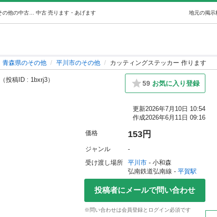
カッティングステッカー 作ります (ゆんばーば) 平賀のその他の中古あげます・譲ります｜ジモティーで不用品の処分
中古
売ります・あげます
地元の掲示
青森県のその他
平川市のその他
カッティングステッカー 作ります
（投稿ID : 1bxrj3）
59
お気に入り登録
更新
2026年7月10日 10:54
作成
2026年6月11日 09:16
価格
153円
ジャンル
-
受け渡し場所
平川市
 - 小和森
弘南鉄道弘南線 - 
平賀駅
投稿者にメールで問い合わせ
※問い合わせは会員登録とログイン必須です