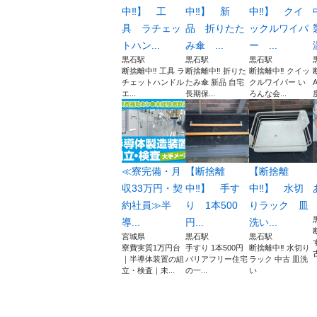
中‼️】 工
中‼️】 新
中‼️】 クイ
具 ラチェッ
品 折りたた
ックルワイパ
トハン...
み傘 ...
ー ...
黒石駅
黒石駅
黒石駅
断捨離中‼️ 工具 ラ
断捨離中‼️ 折りた
断捨離中‼️ クイッ
チェットハンドル
たみ傘 新品 自宅
クルワイパー い
エ...
長期保...
ろんな会...
度
≪寮完備・月
【断捨離
【断捨離
収33万円・契
中‼️】 手す
中‼️】 水切
約社員≫半
り 1本500
りラック 皿
導...
円...
洗い...
宮城県
黒石駅
黒石駅
寮費実質1万円台
手すり 1本500円
断捨離中‼️ 水切り
古
｜半導体装置の組
バリアフリー住宅
ラック 中古 皿洗
立・検査｜未...
の一...
い