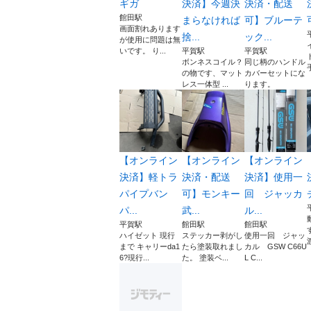
ギガ
決済】今週決
決済・配送
館田駅
まらなければ
可】ブルーテ
画面割れあります
捨...
ック...
が使用に問題は無
いです。 り...
平賀駅
平賀駅
ボンネスコイル？
同じ柄のハンドル
の物です、マット
カバーセットにな
レス一体型 ...
ります。
【オンライン
【オンライン
【オンライン
決済】軽トラ
決済・配送
決済】使用一
パイプバン
可】モンキー
回 ジャッカ
パ...
武...
ル...
平賀駅
館田駅
館田駅
ハイゼット 現行
ステッカー剥がし
使用一回 ジャッ
まで キャリーda1
たら塗装取れまし
カル GSW C66U
6?現行...
た。 塗装ベ...
L C...