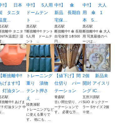
中‼️】 日本
中‼️】 5人用
中‼️】 傘
中‼️】 大人
製 タニタ
ドームテン
新品 長期自
用 傘 1
温度...
ト ...
宅保...
本 5...
黒石駅
黒石駅
黒石駅
黒石駅
断捨離中 タニタ T
断捨離中‼️ テント
断捨離中‼️ 傘 長期
断捨離中‼️ 傘 大人
ANITA 温度計 湿
5人用 ドームテ
自宅保管 1本500
用 写真最後のペ
...
ント ...
円...
ージは...
【断捨離中‼️
トレーニング
【値下げ】間
2個 新品未
あげます‼️】
重り 漬物
仕切り パー
開封 アイスリ
灯油タン...
テント押さ
テーション
ング IC...
黒石駅
青森駅
五所川原駅
え ...
断捨離中‼️ あげま
古い間仕切り、パ
SUO ネッククー
陸奥湊駅
す‼️ 灯油タンク 中
ーテーションで
ラー Sサイズ 2個
トレーニングなど
...
す。 必要な方...
※使...
に使える重りで
す。 他にも、...