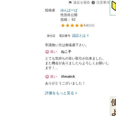
違反を報告
注意事項
投稿者
ゆんばーば
性別非公開
投稿： 
62
5.0
(
210
)
認証とは
身分証
電話番号
常識無い方は御遠慮下さい。
良い
ねこ子
とても気持ちの良い取引が出来ました。
また機会がありましたらよろしくお願いし
ます！...
良い
illmatick
ありがとうございました！
評価をもっと見る