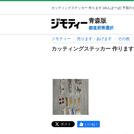
青森
版
都道府県選択
ジモティー
売ります・あげます
その他
カッティングステッカー 作ります
ポスト
いいね！