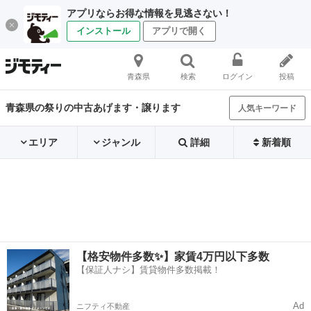
アプリならお得な情報を見逃さない！
インストール
アプリで開く
青森県
検索
ログイン
投稿
青森県の祭りの中古あげます・譲ります
人気キーワード
エリア
ジャンル
詳細
新着順
【格安物件多数✨】家賃4万円以下多数
【保証人ナシ】賃貸物件多数掲載！
Ad
ニフティ不動産