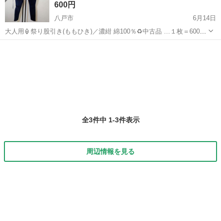
600円
八戸市
6月14日
大人用🏮祭り股引き(ももひき)／濃紺 綿100％♻️中古品 …１枚＝600円
同サイズ２枚あります。 ・３０年程前に２〜３回着用し、洗濯後 長
青森
八戸市
年中行事用品
大人用
期保管していたものです。 ・投稿にあたり再度手洗い済み。 (無
香...
全3件中 1-3件表示
周辺情報を見る