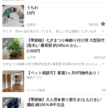
うちわ
15円
弘前市
8月3日
サイズ 33cm 会社名が入ってます。 欲しい方は連絡くださいね🎵
青森
弘前市
年中行事用品
うちわ
【季節物】七夕まつり🎋飾り付け用 大型笹竹
(造木)／最長部 約195cm かん…
2,500円
八戸市
6月11日
七夕まつり🎋飾り付け用笹竹(造木) 最長部 約195cmの大型 かんたん組
立／本体のみ ベース無し ♻️中古品 …画像内の黒色ベースは付きませ
青森
八戸市
年中行事用品
造木
【ペット相談可】家賃1ヶ月0円物件あり！
ん。 🎋生の笹の葉のフチは ぐるりと鋸歯となっているため、手指を傷
無料アプリ
つ...
Ad
ニフティ不動産
【季節物】大人用🏮祭り股引き(ももひき)／
濃紺 綿100％♻️中古品