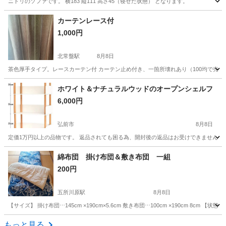
ニトリのソファです。 横183 縦111 高さ45（寝せた状態） となります。
青森
八戸市
八戸駅
ソファ
カーテンレース付
1,000円
北常盤駅
8月8日
茶色厚手タイプ。レースカーテン付 カーテン止め付き、一箇所壊れあり（100均で売って
青森
南津軽郡
北常盤駅
カーテン、ブラインド
ホワイト＆ナチュラルウッドのオープンシェルフ
6,000円
弘前市
8月8日
定価1万円以上の品物です。 返品されても困る為、開封後の返品はお受けできません。 
青森
弘前市
収納家具
オープンシェルフ
綿布団 掛け布団＆敷き布団 一組
200円
五所川原駅
8月8日
【サイズ】 掛け布団⋯145cm ×190cm×5.6cm 敷き布団⋯100cm ×190cm 8cm
青森
五所川原市
五所川原駅
寝具
もっと見る