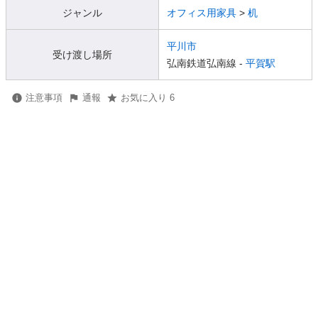
ジャンル
オフィス用家具
>
机
平川市
受け渡し場所
弘南鉄道弘南線 -
平賀駅
注意事項
通報
お気に入り 6