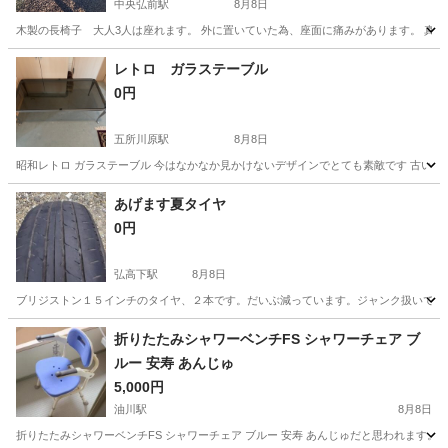
中央弘前駅
8月8日
木製の長椅子 大人3人は座れます。 外に置いていた為、座面に痛みがあります。 真
青森
弘前市
中央弘前駅
椅子
木製
レトロ ガラステーブル
0円
五所川原駅
8月8日
昭和レトロ ガラステーブル 今はなかなか見かけないデザインでとても素敵です 古いも
青森
五所川原市
五所川原駅
テーブル
あげます夏タイヤ
0円
弘高下駅
8月8日
ブリジストン１５インチのタイヤ、２本です。だいぶ減っています。ジャンク扱いでお願い
青森
弘前市
弘高下駅
家具
夏タイヤ
折りたたみシャワーベンチFS シャワーチェア ブ
ルー 安寿 あんじゅ
5,000円
油川駅
8月8日
折りたたみシャワーベンチFS シャワーチェア ブルー 安寿 あんじゅだと思われます