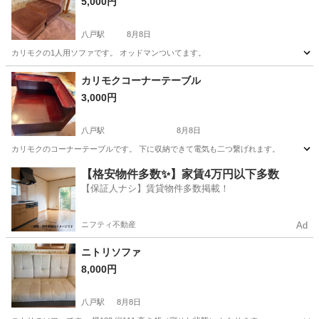
5,000円
八戸駅
8月8日
カリモクの1人用ソファです。 オッドマンついてます。
青森
八戸市
八戸駅
椅子
カリモクコーナーテーブル
3,000円
八戸駅
8月8日
カリモクのコーナーテーブルです。 下に収納できて電気も二つ繋げれます。
青森
八戸市
八戸駅
テーブル
【格安物件多数✨】家賃4万円以下多数
【保証人ナシ】賃貸物件多数掲載！
ニフティ不動産
Ad
ニトリソファ
8,000円
八戸駅
8月8日