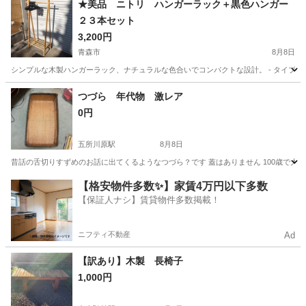
★美品 ニトリ ハンガーラック＋黒色ハンガー
２３本セット
3,200円
青森市
8月8日
シンプルな木製ハンガーラック、ナチュラルな色合いでコンパクトな設計。 - タイプ: ハンガーラ
青森
青森市
収納家具
つづら 年代物 激レア
0円
五所川原駅
8月8日
昔話の舌切りすずめのお話に出てくるようなつづら？です 蓋はありません 100歳で大往
青森
五所川原市
五所川原駅
収納家具
【格安物件多数✨】家賃4万円以下多数
【保証人ナシ】賃貸物件多数掲載！
ニフティ不動産
Ad
【訳あり】木製 長椅子
1,000円