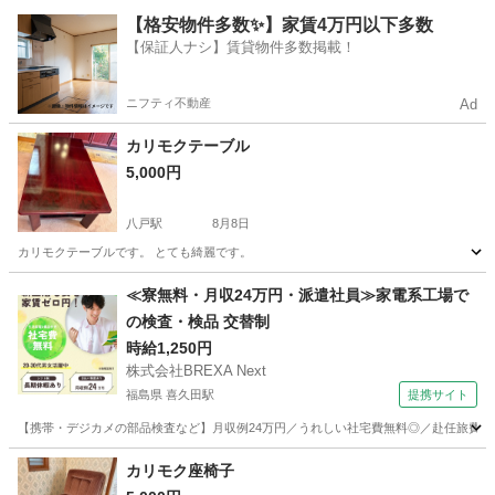
青森
青森市
油川駅
椅子
ベンチ
【格安物件多数✨】家賃4万円以下多数
【保証人ナシ】賃貸物件多数掲載！
ニフティ不動産
Ad
カリモクテーブル
5,000円
八戸駅
8月8日
カリモクテーブルです。 とても綺麗です。
青森
八戸市
八戸駅
テーブル
カリモク
≪寮無料・月収24万円・派遣社員≫家電系工場で
の検査・検品 交替制
時給1,250円
株式会社BREXA Next
福島県 喜久田駅
提携サイト
【携帯・デジカメの部品検査など】月収例24万円／うれしい社宅費無料◎／赴任旅費会社
福島
郡山市
喜久田駅
その他
カリモク座椅子