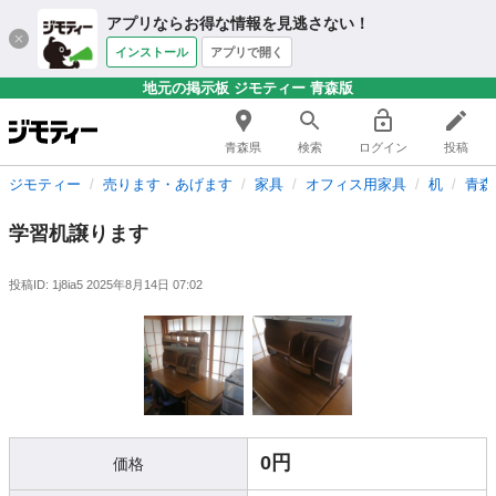
アプリならお得な情報を見逃さない！
インストール
アプリで開く
地元の掲示板 ジモティー 青森版
青森県
検索
ログイン
投稿
ジモティー
売ります・あげます
家具
オフィス用家具
机
青森
学習机譲ります
投稿ID: 1j8ia5
2025年8月14日 07:02
0円
価格