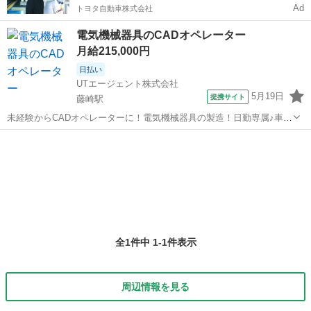
Ad
トヨタ自動車株式会社
電気機械器具のCADオペレーター
月給215,000円
日払い
UTエージェント株式会社
5月19日
提携サイト
藤崎駅
未経験からCADオペレーターに！電気機械器具の製造！日勤専属♪車通
勤OK！無料の駐車場完備☆ 【デジタルギフト】 赴任での新規ご入社
青森
藤崎駅
その他
の方に！入社日に現金化可能なデジタルギフトで2万円分支給♪ 【日払
い制度】 利用申し込み...
全1件中 1-1件表示
周辺情報を見る