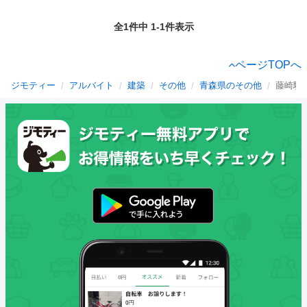
全1件中 1-1件表示
ページTOPへ
ジモティー
アルバイト
建築
その他
青森県のその他
藤崎駅