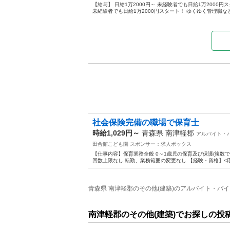
【給与】 日給1万2000円～ 未経験者でも日給1万2000円
未経験者でも日給1万2000円スタート！ ゆくゆく管理職など
社会保険完備の職場で保育士
時給1,029円～
青森県 南津軽郡
アルバイト・
田舎館こども園
スポンサー：求人ボックス
【仕事内容】保育業務全般 0～1歳児の保育及び保護(複数で担当
回数上限なし 転勤、業務範囲の変更なし 【経験・資格】<応募
青森県 南津軽郡のその他(建築)のアルバイト・バイ
南津軽郡のその他(建築)でお探しの投