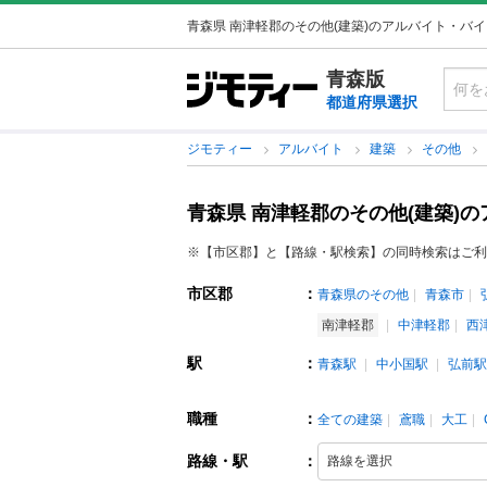
青森県 南津軽郡のその他(建築)のアルバイト・バ
青森版
都道府県選択
ジモティー
アルバイト
建築
その他
青森県 南津軽郡のその他(建築)
※【市区郡】と【路線・駅検索】の同時検索はご利
市区郡
：
青森県のその他
青森市
南津軽郡
中津軽郡
西
駅
：
青森駅
中小国駅
弘前駅
職種
：
全ての建築
鳶職
大工
路線・駅
：