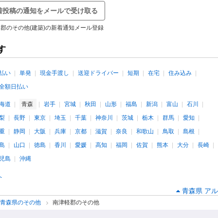
着投稿の通知をメールで受け取る
郡のその他(建築)の新着通知メール登録
す
払い
単発
現金手渡し
送迎ドライバー
短期
在宅
住み込み
全額日払い
海道
青森
岩手
宮城
秋田
山形
福島
新潟
富山
石川
梨
長野
東京
埼玉
千葉
神奈川
茨城
栃木
群馬
愛知
重
静岡
大阪
兵庫
京都
滋賀
奈良
和歌山
鳥取
島根
島
山口
徳島
香川
愛媛
高知
福岡
佐賀
熊本
大分
長崎
児島
沖縄
へ
青森県 アル
青森県のその他
南津軽郡のその他