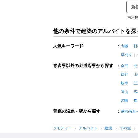
新
南津軽
他の条件で建築のアルバイトを探
人気キーワード
：
内職
日
草刈り
青森県以外の都道府県から探す
：
全国
北
福井
山
岐阜
三
岡山
広
宮崎
鹿
青森の沿線・駅から探す
：
選択画面
ジモティー
アルバイト
建築
その他