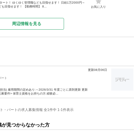
スタート！ ゆくゆく管理職なども目指せます！ 日給1万2000円～
も目指せます！ 【勤務時間】 8...
お気に入り
周辺情報を見る
更新08月06日
パート
) 雇用期間の定めあり:～2026/3/31 年度ごとに原則更新 更新
要件> 保育士資格をお持ちの方 経験必...
ト・パートの求人募集情報 全1件中 1-1件表示
稿が見つからなかった方