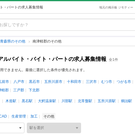
イト・パートの求人募集情報
地元の掲示板 ジモティー
青森県のその他
南津軽郡のその他
のアルバイト・バイト・パートの求人募集情報
全1件
用できません。最後に選択した条件が優先されます。
弘前市
八戸市
黒石市
五所川原市
十和田市
三沢市
むつ市
つがる市
津軽郡
三戸郡
下北郡
木造駅
黒石駅
大鰐温泉駅
川部駅
北常盤駅
五所川原駅
鶴泊駅
CAD
生産管理
加工
その他