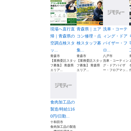
現場へ直行直
青森県｜エア
洗車・コーテ
帰｜青森県の
コン修理・点
ィング・ドア
空調点検スタ
検スタッフ募
バイザー・フ
ッ...
集...
ロ...
青森市
青森市
八戸市
【業務委託スタッ
【業務委託スタッ
洗車・コーティン
フ募集】 青森県
フ募集】 青森県
グ・ドアバイザ
エリア...
エリア...
ー・フロアマッ...
食肉加工品の
製造/時給116
0円/日勤...
十和田市
食肉加工品の製造