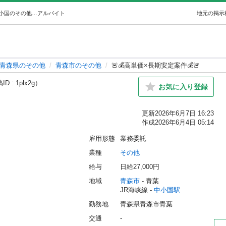
🚨💰高単価×長期安定案件💰🚨 (グリュック合同会社) 中小国のその他の無料求人広告・アルバイト・バイト募集情報｜ジモティー
アルバイト
地元の掲示
青森県のその他
青森市のその他
🚨💰高単価×長期安定案件💰🚨
D : 1plx2g）
お気に入り登録
更新
2026年6月7日 16:23
作成
2026年6月4日 05:14
雇用形態
業務委託
業種
その他
給与
日給27,000円

地域
青森市
 - 青葉
JR海峡線 - 
中小国駅
勤務地
青森県青森市青葉
交通
-