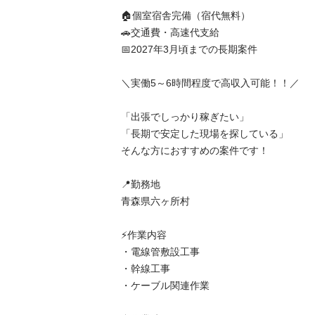
🏠個室宿舎完備（宿代無料）

🚗交通費・高速代支給

📅2027年3月頃までの長期案件

＼実働5～6時間程度で高収入可能！！／

「出張でしっかり稼ぎたい」

「長期で安定した現場を探している」

そんな方におすすめの案件です！

📍勤務地

青森県六ヶ所村

⚡作業内容

・電線管敷設工事

・幹線工事

・ケーブル関連作業
