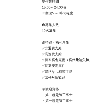
⏰作業時間

15:00～24:00頃

※実働5～6時間程度

👷募集人数

12名募集

🎁待遇・福利厚生

✅交通費支給

✅高速代支給

✅個室宿舎完備（宿代元請負担）

✅長期安定案件

✅資格なし相談可能

✅出張対応歓迎

📖歓迎資格

・第二種電気工事士

・第一種電気工事士
