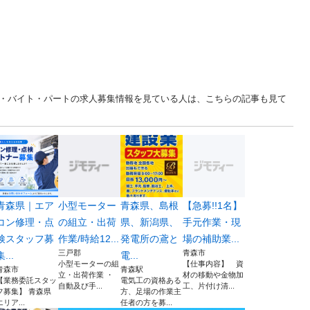
ルバイト・バイト・パートの求人募集情報を見ている人は、こちらの記事も見て
青森県｜エア
小型モーター
青森県、島根
【急募!!1名】
コン修理・点
の組立・出荷
県、新潟県、
手元作業・現
検スタッフ募
作業/時給12...
発電所の鳶と
場の補助業...
三戸郡
青森市
集...
電...
小型モーターの組
【仕事内容】 資
青森市
青森駅
立・出荷作業 ・
材の移動や金物加
【業務委託スタッ
電気工の資格ある
自動及び手...
工、片付け清...
フ募集】 青森県
方、足場の作業主
エリア...
任者の方を募...