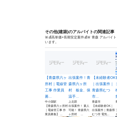
その他(建築)のアルバイトの関連記事
🚨💰高単価×長期安定案件💰🚨 青森 ア
います。
【青森県六ヶ
出張案件！青
【未経験者OK
所村｜電線管
森県六ヶ所
｜出張案件｜
工事 作業員
村 板金、保
青森県むつ
募...
温手...
市...
中小国駅
上北郡
青森市
【青森県六ヶ所村
出張案件！ 素人
【未経験者OK｜
｜電線管工事 作
可能！ 青森県六
出張案件｜青森県
業員募集】 ...
ヶ所村 ...
むつ市 電気...