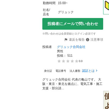
勤務時間
15:00~
社名/
グリュック
店名
投稿者にメールで問い合わせ
※問い合わせは会員登録とログイン必須です
違反を報告
注意事項
投稿者
グリュック合同会社
男性
投稿： 
511
0.0
認証とは
身分証
電話番号
法人書類
グリュック合同会社 代表の亀山です。 大
阪・東京・東北を拠点に、電気工事・施工
支援・部分請...