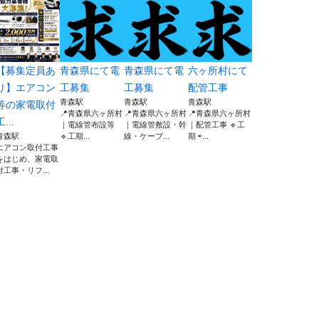
【募集定員あ
青森県にて電
青森県にて電
六ヶ所村にて
り】エアコン
工募集
工募集
配管工事
青森駅
青森駅
青森駅
等の家電取付
📍青森県六ヶ所村
📍青森県六ヶ所村
📍青森県六ヶ所村
工...
｜電線管布設等
｜電線管敷設・幹
｜配管工事 🔹工
青森駅
🔹工期...
線・ケーブ...
期 ⇨...
エアコン取付工事
をはじめ、家電取
付工事・リフ...