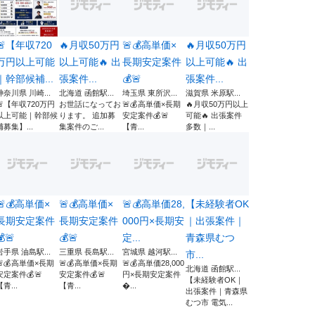
🚨【年収720
🔥月収50万円
🚨💰高単価×
🔥月収50万円
万円以上可能
以上可能🔥 出
長期安定案件
以上可能🔥 出
｜幹部候補...
張案件...
💰🚨
張案件...
神奈川県 川崎...
北海道 函館駅...
埼玉県 東所沢...
滋賀県 米原駅...
🚨【年収720万円
お世話になってお
🚨💰高単価×長期
🔥月収50万円以上
以上可能｜幹部候
ります。 追加募
安定案件💰🚨
可能🔥 出張案件
補募集】...
集案件のご...
【青...
多数｜...
🚨💰高単価×
🚨💰高単価×
🚨💰高単価28,
【未経験者OK
長期安定案件
長期安定案件
000円×長期安
｜出張案件｜
💰🚨
💰🚨
定...
青森県むつ
岩手県 油島駅...
三重県 長島駅...
宮城県 越河駅...
市...
🚨💰高単価×長期
🚨💰高単価×長期
🚨💰高単価28,000
北海道 函館駅...
安定案件💰🚨
安定案件💰🚨
円×長期安定案件
【未経験者OK｜
【青...
【青...
...
出張案件｜青森県
むつ市 電気...