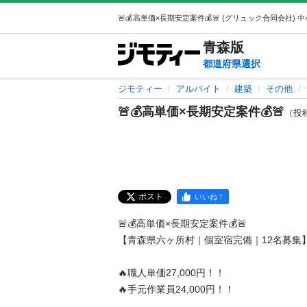
青森
版
都道府県選択
ジモティー
アルバイト
建築
その他
🚨💰高単価×長期安定案件💰🚨
（投稿I
ポスト
いいね！
🚨💰高単価×長期安定案件💰🚨

【青森県六ヶ所村｜個室宿完備｜12名募集】

🔥職人単価27,000円！！

🔥手元作業員24,000円！！
