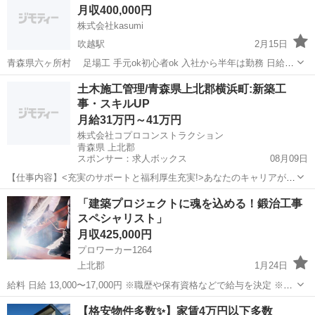
月収400,000円
事や土木現場での手元作...
株式会社kasumi
吹越駅
2月15日
青森県六ヶ所村 足場工 手元ok初心者ok 入社から半年は勤務 日給
19000 ホテル2食付き 交通費出る 道具は腰袋くらいあればok 必要資
青森
上北郡
吹越駅
その他
社会保険
土木施工管理/青森県上北郡横浜町:新築工
格 ハーネス 足場従事者 職長安全衛生教育 必要書類たくさんあっ
事・スキルUP
て、提出してか...
月給31万円～41万円
株式会社コプロコンストラクション
青森県 上北郡
スポンサー：求人ボックス
08月09日
【仕事内容】<充実のサポートと福利厚生充実!>あなたのキャリアが活
かせるお仕事 大手で安心して働ける環境です 40代・50代・60代の方
正社員
「建築プロジェクトに魂を込める！鍛治工事
が活躍されています <募集要項> <職種> 土木施工管理/青森県上北郡横
スペシャリスト」
浜町:新築工事・スキル...
月収425,000円
プロワーカー1264
上北郡
1月24日
給料 日給 13,000〜17,000円 ※職歴や保有資格などで給与を決定 ※試
用期間2カ月後に技量、能力、経験などを考慮して昇給決定 職種 鍛治
青森
上北郡
その他
鍛治
【格安物件多数✨】家賃4万円以下多数
工 仕事内容 一般鍛治工事及び大型施設のコンクリート埋込...