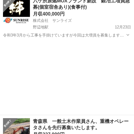
六ケ所原燃MOXプラント新設 鍛冶工増員急
出ます。(日曜のみ食事無し) 監視業務なので、肉体的負担はございま
募(個室宿舎あり)(食事付)
せんが年齢制限ござ...
月収400,000円
株式会社 サンライズ
野辺地駅
12月23日
令和3年3月から工事を手掛けていますが今回は大増員を募集します。
地元青森の40代職人さんが中心となって施工を進めていますので元気
青森
上北郡
野辺地駅
その他
職人
でメリハリのある職場です。未経験者の方も優しく教えますよ。 ※表
記月収は16,000円×25...
青森県 一般土木作業員さん、重機オペレー
タさんを先行募集いたします。