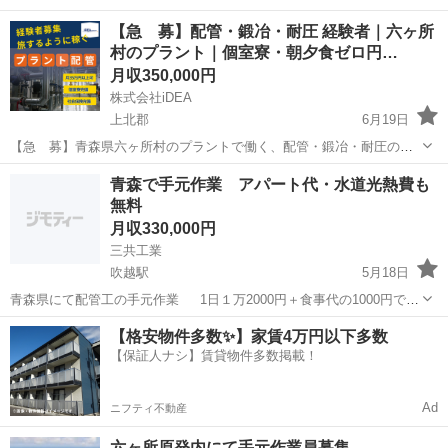
【急 募】配管・鍛冶・耐圧 経験者｜六ヶ所
村のプラント｜個室寮・朝夕食ゼロ円…
月収350,000円
株式会社iDEA
上北郡
6月19日
【急 募】青森県六ヶ所村のプラントで働く、配管・鍛冶・耐圧の経
験者を募集しています。 大規模な現場で仕事量も安定。これまでの経
青森
上北郡
その他
社会保険
青森で手元作業 アパート代・水道光熱費も
験・資格をしっかり活かせるポジションです。 勤務地は、青森県上北
無料
郡六ヶ所村（日本原燃 再処理...
月収330,000円
三共工業
吹越駅
5月18日
青森県にて配管工の手元作業 1日１万2000円＋食事代の1000円で1
万3000円！ 青森県まで行く交通費も全額支給！ アパート代、水道、
青森
上北郡
吹越駅
その他
社会保険
【格安物件多数✨】家賃4万円以下多数
光熱費全額負担します！ アパートも1人部屋です！ 持ち物は、安全靴
【保証人ナシ】賃貸物件多数掲載！
と作業着...
Ad
ニフティ不動産
六ヶ所原発内にて手元作業員募集