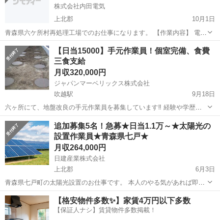
株式会社内田電気
上北郡
10月1日
青森県六ケ所村再処理工場でのお仕事になります。 【作業内容】 電線
管止水工事 未資格、未経験OK ・日給 16000円 ・勤務時間 8:00 ～
青森
上北郡
その他
【日当15000】手元作業員！個室完備、食費
17:00 実働8時間・休憩あり 残業代全額...
三食支給
月収320,000円
ジャパンマーベリックス株式会社
吹越駅
9月18日
六ヶ所にて、地盤改良の手元作業員を募集しています‼︎ 経験や学歴は
問いません！"玉掛け"さえあれば直ぐに現場入りできます！｟現在無
青森
上北郡
吹越駅
その他
追加募集5名！急募★日当1.1万～★太陽光の
い場合は取得支援致します！3日間の講習を受講すれば大丈夫です。｠
設置作業員★青森県七戸★
また、給与の前借りにも対...
月収264,000円
日建産業株式会社
上北郡
6月3日
青森県七戸町の太陽光設置のお仕事です。 本人のやる気があれば即採
用となります。追加人員の募集となります。 ★作業の内容★ 太陽光を
青森
上北郡
その他
太陽光
【格安物件多数✨】家賃4万円以下多数
設置するお仕事です。 求人数：作業5名（先着） ★期間 8月上旬～
【保証人ナシ】賃貸物件多数掲載！
約半...