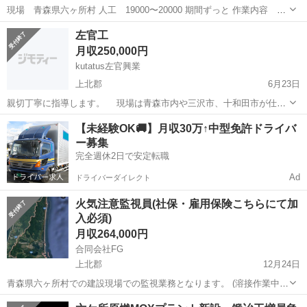
現場 青森県六ヶ所村 人工 19000〜20000 期間ずっと 作業内容 足
場手元 飯代 朝食、夕食付き 宿は無料 ホテルに来る時と、帰る時の
青森
上北郡
吹越駅
その他
足場
左官工
交通費は全て負います。 入構する際の装備品も全てこちらで貸出しま
月収250,000円
す。 体一つ...
kutatus左官興業
上北郡
6月23日
親切丁寧に指導します。 現場は青森市内や三沢市、十和田市が仕事
になります。興味ある方はご連絡お待ちしています。 昇給あり 福
青森
上北郡
その他
左官
【未経験OK🚚】月収30万↑中型免許ドライバ
利厚生 年2回ボーナスあり。業績に応じて！ 資格取得制度あ
ー募集
り。 協力会社も募集します。詳細は...
完全週休2日で安定転職
Ad
ドライバーダイレクト
火気注意監視員(社保・雇用保険こちらにて加
入必須)
月収264,000円
合同会社FG
上北郡
12月24日
青森県六ヶ所村での建設現場での監視業務となります。 (溶接作業中の
火災発生の有無および周囲への注意喚起等) 寮有り(無料) 食事は朝と夜
青森
上北郡
その他
業務