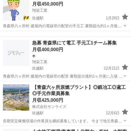
月収450,000円
翔栄工業
吹越駅
1月26日
青森県六ヶ所村 建屋内の電線管の配管の手元工 書類提出約1ヶ月後入
場 2月末か3月頭入場予定 今年秋頃迄。 単価 資格無し電気配管経験有
青森
上北郡
吹越駅
その他
未経験
税別22000円 完全未経験手元工 税別21000円 末締め翌月末払い ...
急募 青森県にて電工 手元工1チーム募集
月収400,000円
翔栄工業
吹越駅
12月21日
青森県六ヶ所村 建屋内の電線管の配管 書類提出後約1ヶ月後に入場 終
わりは来年秋頃予定 単価 電工 税別23000円 手元 税別21000円 末締め
青森
上北郡
吹越駅
その他
社会保険
【青森六ヶ所原燃プラント】◎鍛冶工◎鳶工
翌月末払い 募集人数 電工6名 職長1人...
◎手元作業員募集
月収425,000円
株式会社サンライズ
吹越駅
12月6日
長期安定稼働現場の作業員を継続募集しています。 今まで地元青森の
方はもちろん他県からの応募もたくさんいただいていますが、案件拡
青森
上北郡
吹越駅
その他
アーク溶接