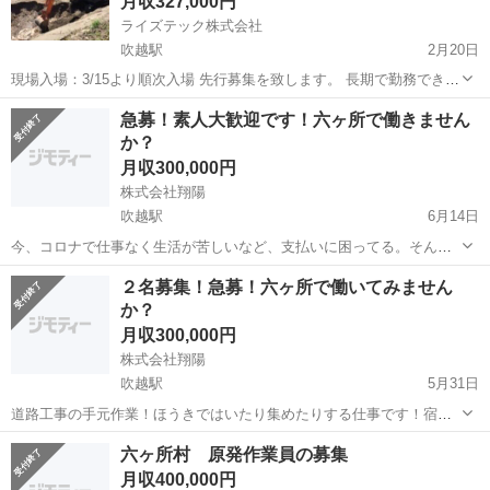
月収327,000円
ライズテック株式会社
吹越駅
2月20日
現場入場：3/15より順次入場 先行募集を致します。 長期で勤務できる
方、また高齢者の方も積極採用しております。 弊社は、安全管理を徹
青森
上北郡
吹越駅
その他
重機
急募！素人大歓迎です！六ヶ所で働きません
底し作業工程を実施しております。 勤務地域：青森県上北郡六ケ所...
か？
月収300,000円
株式会社翔陽
吹越駅
6月14日
今、コロナで仕事なく生活が苦しいなど、支払いに困ってる。そんな
人はいませんか？そんな方の為に、誰でもできる簡単なお仕事を紹介
青森
上北郡
吹越駅
その他
２名募集！急募！六ヶ所で働いてみません
いたします。 簡単な手元作業です。 ほうきではいたり、集めたりする
か？
仕事です。 毎日、安全確認など行...
月収300,000円
株式会社翔陽
吹越駅
5月31日
道路工事の手元作業！ほうきではいたり集めたりする仕事です！宿舎
無料！朝夕ご飯無料！日当11000～15000円！永続勤務なります！準備
青森
上北郡
吹越駅
その他
六ヶ所村 原発作業員の募集
金として、５０００円支給されます！社会保険完備！皆さん、是非ご
月収400,000円
応募お待ちしています！本音を...