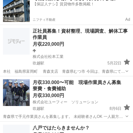
【保証人ナシ】賃貸物件多数掲載！
Ad
ニフティ不動産
正社員募集！資材整理、現場調査、解体工事
作業員
月収220,000円
株式会社松本工業
吹越駅
5月22日
本社 福島県富岡町 青森支店 青森県むつ市 今回は、青森県にて、
資材整理、現場調査業務等に従事していただく作業員をメインに募集
青森
上北郡
吹越駅
その他
未経験
月収330.000〜可能 現場作業員さん募集
します。 社会保険、雇用保険加入。 日給10000円～(年齢、経験、資格
寮費・食費補助
等考慮) PC(Exce...
月収330,000円
株式会社ユーフィー ソリューション
吹越駅
8月6日
青森県で手元作業員さんを募集します。 未経験者さんOK 一人親方や
下請けさんも募集中です！! 出張出来る方歓迎します！! ※ お仕事内
青森
上北郡
吹越駅
その他
現場作業員
八戸ではたらきませんか？
容 電気工事 ラックの取付、ケーブル敷設、現場監視人等 比較的簡単