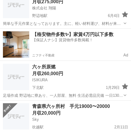
月収275,000円
な作業からのスター...
株式会社 翔陽
野辺地駅
6月4日
簡単な手元作業となっております。主に、軽い材料運び、材料が来る
のを待ってそれを運ぶだけの簡単作業となっております 社会保険完備
青森
上北郡
野辺地駅
その他
手取り
【格安物件多数✨】家賃4万円以下多数
雇用保険完備 時間 8:00-17:00 休み 日曜日 宿舎は無料です 日当
【保証人ナシ】賃貸物件多数掲載！
11000...
Ad
ニフティ不動産
六ヶ所原燃
月収260,000円
ISIKURA
下北駅
1月29日
足場作成 野辺地に寮あり、一人部屋、無料 生活必需品完備 一日13000
円 寮入居の場合、食事代一日1000円支給 通いはつきません
青森
上北郡
下北駅
その他
足場
青森県六ヶ所村 手元19000〜20000
月収20,000円
Sky
吹越駅
2月11日