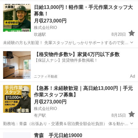
は関連施設工事を含めて5年目となります。この先途切れることなく長
青森
上北郡
吹越駅
その他
配管工
日給13,000円！軽作業・手元作業スタッフ大
い年月の仕事がある現場です。 【宿泊と食事は？】 ホテルはむつ市と
募集！
現場近くのワンルームハウスを...
月収273,000円
株式会社RIO
吹越駅
8月20日
未経験の方も大歓迎！ 先輩スタッフがしっかりサポートするので安心
して始められます。 簡単な軽作業や手元作業が中心で、特別な資格や
青森
上北郡
吹越駅
その他
未経験
【格安物件多数✨】家賃4万円以下多数
経験は不要です。 20代～50代まで幅広い世代のスタッフが活躍中！ ✅
【保証人ナシ】賃貸物件多数掲載！
募集内容 • 職種：...
Ad
ニフティ不動産
【急募！未経験歓迎｜高日給13,000円｜手元
作業スタッフ募集】
月収273,000円
株式会社RIO
有戸駅
8月15日
勤務地：青森（出張あり・交通費＆宿泊費全額会社負担） 体を動かす
のが好きな方、現場仕事に挑戦したい方、大歓迎！ 経験・資格は一切
青森
上北郡
有戸駅
その他
未経験
青森 手元日給19000
不要、未経験から始めたスタッフも多数活躍中！ 📌仕事内容 • 解体工