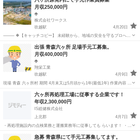
月収250,000円
株式会社ワークス
吹越駅
4月20日
⸻ 🔶【キャッチコピー】 未経験から、地域の安全を守るプロへ。
あなたの目が、六ヶ所の未来を守る。 静かな作業、確かなやりがい。
青森
上北郡
吹越駅
その他
業務
出張 青森六ヶ所 足場手元工募集。
経験よりも、誠実さと責任感を重視します。 ⸻ 🔶【仕事内容】 •
月収400,000円
原子燃料サイクル施...
翔栄工業
吹越駅
4月9日
現場 青森 六ヶ所村 期間 4月末又は5月頭から1年(最低1年) 作業内容 足
場手元 人数 5名 ※日本人の方のみ ※条件 元請けの社会保険に加入必
青森
上北郡
吹越駅
その他
足場
六ヶ所再処理工場に従事する企業です！
須 会社負担のところは元請けがするので個人負担のみになります。
年収2,300,000円
だ...
IS総健株式会社
上北郡
4月7日
・再処理施設内の点検業務と運搬業務等に従事しても らいます！ ・試
用期間スタートで、3~6ヶ月までです 3~6ヶ月過ぎてから正社員になり
青森
上北郡
その他
業務
急募 青森県にて手元工募集してます。
ます ・【給与(正社員)】 ...