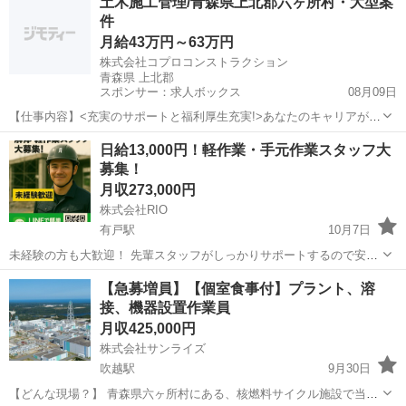
土木施工管理/青森県上北郡六ヶ所村・大型案
大に伴い増員を募集します。 ◎作業内容 アーク溶接、ティグ溶接、ガ
件
ス溶接、サンダー 墨出し、火災...
月給43万円～63万円
株式会社コプロコンストラクション
青森県 上北郡
スポンサー：求人ボックス
08月09日
【仕事内容】<充実のサポートと福利厚生充実!>あなたのキャリアが活
かせるお仕事 大手で安心して働ける環境です 40代・50代・60代の方
正社員
日給13,000円！軽作業・手元作業スタッフ大
が活躍されています <募集要項> <職種> 土木施工管理/青森県上北郡六
募集！
ヶ所村・大型案件 <仕...
月収273,000円
株式会社RIO
有戸駅
10月7日
未経験の方も大歓迎！ 先輩スタッフがしっかりサポートするので安心
して始められます。 簡単な軽作業や手元作業が中心で、特別な資格や
青森
上北郡
有戸駅
その他
未経験
【急募増員】【個室食事付】プラント、溶
経験は不要です。 20代～50代まで幅広い世代のスタッフが活躍中！ ✅
接、機器設置作業員
募集内容 • 職種：軽...
月収425,000円
株式会社サンライズ
吹越駅
9月30日
【どんな現場？】 青森県六ヶ所村にある、核燃料サイクル施設で当社