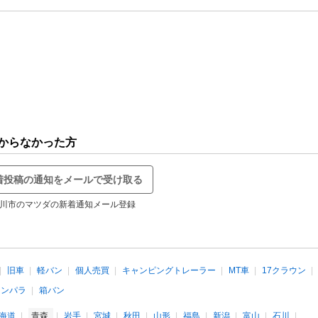
からなかった方
着投稿の通知をメールで受け取る
川市のマツダの新着通知メール登録
旧車
軽バン
個人売買
キャンピングトレーラー
MT車
17クラウン
インパラ
箱バン
海道
青森
岩手
宮城
秋田
山形
福島
新潟
富山
石川