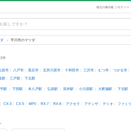
地元の掲示板 ジモティー
ツダ
平川市のマツダ
3件
弘前市
八戸市
黒石市
五所川原市
十和田市
三沢市
むつ市
つがる市
軽郡
三戸郡
下北郡
平駅
下田駅
本八戸駅
弘前駅
筒井駅
小川原駅
大釈迦駅
下北駅
CX-3
CX-5
MPV
RX-7
RX-8
アクセラ
アテンザ
デミオ
ファミ
人