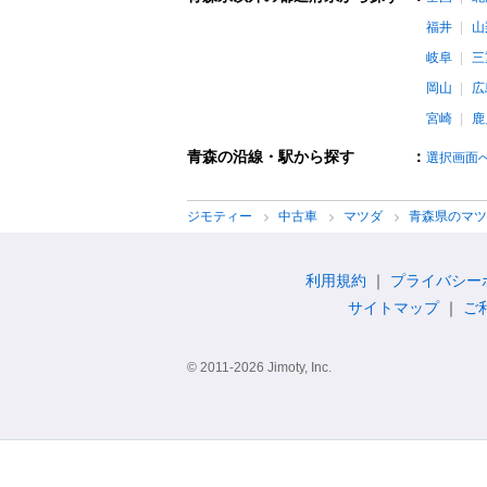
福井
山
岐阜
三
岡山
広
宮崎
鹿
青森の沿線・駅から探す
：
選択画面
ジモティー
中古車
マツダ
青森県のマ
利用規約
プライバシー
サイトマップ
ご
© 2011-2026 Jimoty, Inc.