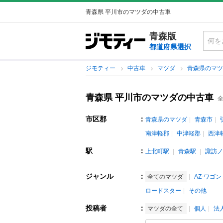
青森県 平川市のマツダの中古車
青森版
都道府県選択
ジモティー
中古車
マツダ
青森県のマ
青森県 平川市のマツダの中古車
全
市区郡
：
青森県のマツダ
青森市
南津軽郡
中津軽郡
西津
駅
：
上北町駅
青森駅
諏訪ノ
ジャンル
：
全てのマツダ
AZ-ワゴン
ロードスター
その他
投稿者
：
マツダの全て
個人
法