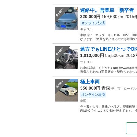
連絡中。営業車 新卒者 
受付終了
220,000円
159,630km 201
オンライン決済
キャロル
車検長い マツダ キャロル H27 HB
なります。 燃費を気にさる方にも最適です。 
遠方でもLINEひとつでOK
受付終了
1,013,000円
85,500km 201
オトロン
お車の詳細こちらから↓ https://www.otoro
携帯さえあれば即日審査・契約もできちゃう
極上車両
受付終了
350,000円
青森
平川市
ロードス
オンライン決済
車両
色々書くより、興味のある方、現車確認し
両はNCです エンジン載せ替えてます。