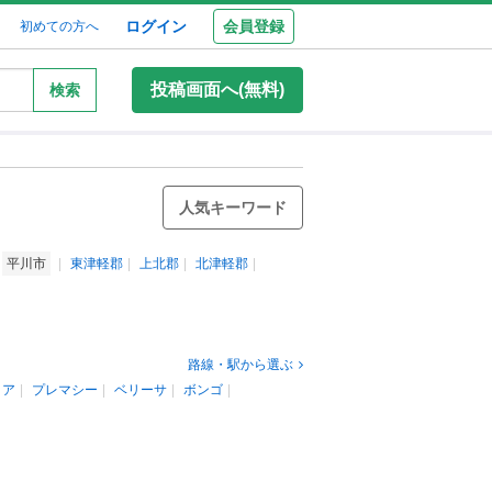
ログイン
会員登録
初めての方へ
投稿画面へ(無料)
検索
人気キーワード
平川市
東津軽郡
上北郡
北津軽郡
路線・駅から選ぶ
リア
プレマシー
ベリーサ
ボンゴ