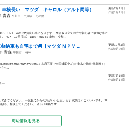
更新2月11日
車検長い マツダ キャロル（アルト同等）...
作成1月11日
5年
青森
平川市
平賀駅
その他
36S CVT 4WD 燃費良い車になります。 免許取り立ての方や初心者に最適な車に
H27 10月 型式 DBA－HB36S 車検 令和...
更新12月4日
👍納車も自宅まで🚚【マツダ ＭＰＶ ...
作成9月26日
2年
青森
平川市
MPV
n.jp/lists/detail?carno=035533 来店不要で全国対応中🗾(※沖縄/北海道/離島除く)
✨...
更新7月15日
作成6月14日
ター
てみてください。 一度見てからの方がいいと思います 状態はすごくいいです。 車
 金額等、相談してください。 値下げ可能です
周辺情報を見る