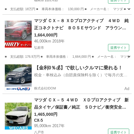
福島県 西白河郡
提携サイト
■ 支払総額: 18万円 ■ 車両本体価格： 130,000 円 ■ メーカー名： マツダ 
福島
西白河郡
その他
マツダ ＣＸ－８ ＸＤプロアクティブ ４ＷＤ 純
正コネクトナビ ＢＯＳＥサウンド アラウンド
ビュー 後席モニター レーダークルーズ パワ
1,664,000円
46,000km 2018年
ーバックドア ＥＴＣ 前側ドラレコ シートヒ
弘前市
提携サイト
ーター ＬＥＤヘッドライト バックフォグ ハ
ンドルヒーター （検9.1）
■ 支払総額: 176.9万円 ■ 車両本体価格： 1,664,000 円 ■ メーカー名
青森
弘前市
マツダ
【金利0％💰】で欲しいクルマに乗れる！
税金・車検込み（自賠責保険料を除く）で毎月の支払
額は一定の自社ローン🚗
株式会社IDOM
Ad
マツダ ＣＸ－５ ４ＷＤ ＸＤプロアクティブ 新
品タイヤ／保証書／純正 ＳＤナビ／衝突安全装
置／車線逸脱防止支援システム／電動バックドア
1,465,000円
CX-5
／ヘッドランプ ＬＥＤ／Ｂｌｕｅｔｏｏｔｈ接
95,000km 2017年
続／ＥＴＣ／ＥＢＤ付ＡＢＳ／横滑り防止装置
八戸市
提携サイト