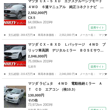
マツダ ＣＸ－５ ＸＤ エクスクルーシブモード
４ＷＤ ６速マニュアル 純正コネクトナビ パ
ノラミックビュー 後席モニター レーダークル
2,552,000円
CX-5
ーズ ＢＯＳＥサウンド 本杢パネル パワーバ
64,000km 2019年
ックドア ナッパレザーシート 前後シートヒー
弘前市
提携サイト
ター ＬＥＤヘッドライト （車検整備付）
■ 支払総額: 269.8万円 ■ 車両本体価格： 2,552,000 円 ■ メーカー名
青森
弘前市
CX-5
マツダ ＣＸ－８ ＸＤ Ｌパッケージ ４ＷＤ ブ
リッツ車高調 デジタルミラー ＢＯＳＥサウン
ド 後席モニター ドラレコ パノラミックビュ
2,046,000円
75,000km 2019年
ー パワーバックドア レーダークルーズ 革シ
弘前市
提携サイト
ート ＬＥＤヘッドライト 前後フォグ パドル
シフト ＥＴＣ （検10.2）
■ 支払総額: 215.8万円 ■ 車両本体価格： 2,046,000 円 ■ メーカー名
青森
弘前市
マツダ
マツダ ラピュタ ４ＷＤ 電動格納ミラー Ａ
Ｔ ＣＤ エアコン （検10.3）
130,000円
その他
73,972km 2003年