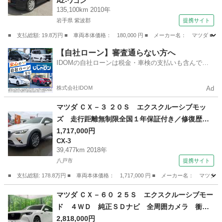
AZ-ワゴン
135,100km 2010年
岩手県 紫波郡
提携サイト
■ 支払総額: 19.8万円 ■ 車両本体価格： 180,000 円 ■ メーカー名： マ
岩手
紫波郡
AZ-ワゴン
【自社ローン】審査通らない方へ
IDOMの自社ローンは税金・車検の支払いも含んでい
るので毎月の支払額は一定
株式会社IDOM
Ad
マツダ ＣＸ－３ ２０Ｓ エクスクルーシブモッ
ズ 走行距離無制限全国１年保証付き／修復歴無
し／禁煙１オーナー／４ＷＤ／衝突被害軽減装置
1,717,000円
CX-3
／追従クルコン／ナッパーレザー／メモリ付パワ
39,477km 2018年
ーシート／３６０°ビューカメラ／ＨＵＤ／ＢＳＭ
八戸市
提携サイト
／フルセグ／ステアヒーター （検9.9）
■ 支払総額: 178.8万円 ■ 車両本体価格： 1,717,000 円 ■ メーカー名
青森
八戸市
CX-3
マツダ ＣＸ－６０ ２５Ｓ エクスクルーシブモー
ド ４ＷＤ 純正ＳＤナビ 全周囲カメラ 衝突
被害軽減システム 禁煙車 レザーシート 前席
2,818,000円