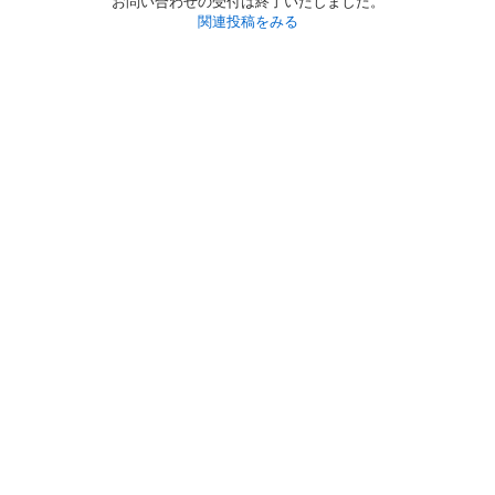
お問い合わせの受付は終了いたしました。
関連投稿をみる
初めての方へ
利用規約
プライバシーポリシー
プライバシー・ステートメント
健全化に資する運用方針
お問い合わせ
運営会社
サイトマップ
ご利用ガイド
フリーワードで探す
PC版で表示
都道府県選択
特定商取引法の表示
利用者情報の外部送信について
© 2011-
2026
Jmty, Inc.