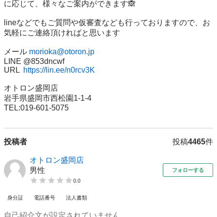
に応じて、様々なご案内ができます🙈

lineなどでもご質問や仮審査なども行っておりますので、お
気軽にご連絡頂ければと思います

メール 
morioka@otoron.jp
LINE @853dncwf

URL  
https://lin.ee/n0rcv3K
オトロン盛岡店

岩手県盛岡市西松園1-1-4

TEL:019-601-5075
投稿者
投稿
4465
件
オトロン盛岡店
男性
フォローする
0.0
身分証
電話番号
法人書類
自己紹介文が設定されていません