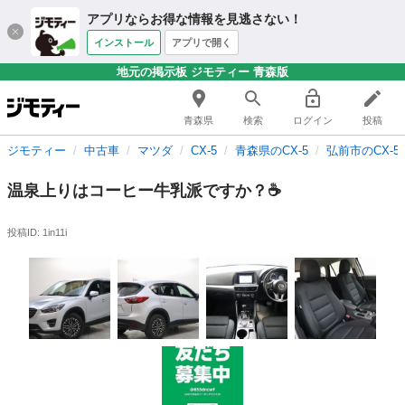
アプリならお得な情報を見逃さない！
インストール
アプリで開く
地元の掲示板 ジモティー 青森版
青森県
検索
ログイン
投稿
ジモティー
中古車
マツダ
CX-5
青森県のCX-5
弘前市のCX-5
温泉上りはコーヒー牛乳派ですか？☕
投稿ID: 1in11i