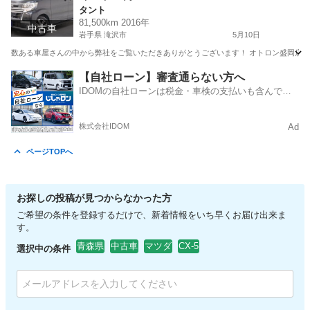
タント
81,500km 2016年
中古車
岩手県 滝沢市
5月10日
数ある車屋さんの中から弊社をご覧いただきありがとうございます！ オトロン盛岡店と申します
岩手
滝沢市
タント
オトロン
【自社ローン】審査通らない方へ
IDOMの自社ローンは税金・車検の支払いも含んでい
るので毎月の支払額は一定
株式会社IDOM
Ad
ページTOPへ
お探しの投稿が見つからなかった方
ご希望の条件を登録するだけで、新着情報をいち早くお届け出来ま
す。
青森県
中古車
マツダ
CX-5
選択中の条件