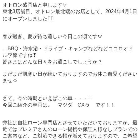
オトロン盛岡店と申します✨

東北3店舗目、オトロン最北端のお店として、2024年4月1日
にオープンしました❤️‍🔥

春が過ぎ、夏が待ち遠しい今日この頃です🍉

…BBQ・海水浴・ドライブ・キャンプなどなどココロオド
ル季節ですね❢

皆さまはどんな日々をお過ごしでしょうか？

まだまだ肌寒い日が続いておりますのでお体ご自愛ください
ませ☺

さて、今の時期といえばこの車・・・！

今回ご紹介の車両は、　マツダ　CX-5 　です！！

弊社は自社ローン専門店とさせていただいておりますが、最
近ではプレミアさんのローン提携や保証人様なしプランでの
ご案内など、ご対応できる幅が増えておりますので、ご希望