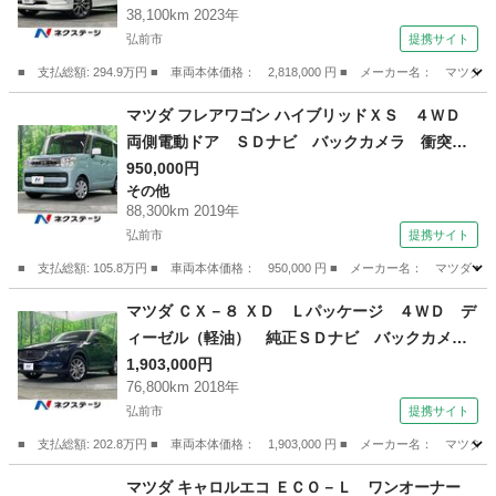
38,100km 2023年
シートエアコン ドラレコ コーナーセンサー
弘前市
提携サイト
スマートキー ＬＥＤヘッド ビルトインＥＴＣ
（検10.2）
■ 支払総額: 294.9万円 ■ 車両本体価格： 2,818,000 円 ■ メーカー名
青森
弘前市
マツダ
マツダ フレアワゴン ハイブリッドＸＳ ４ＷＤ
両側電動ドア ＳＤナビ バックカメラ 衝突被
害軽減システム コーナーセンサー スマートキ
950,000円
その他
ー オートハイビーム オートライト オートエ
88,300km 2019年
アコン Ｂｌｕｅｔｏｏｔｈ ＣＤ ＤＶＤ再
弘前市
提携サイト
生 フルセグ （車検整備付）
■ 支払総額: 105.8万円 ■ 車両本体価格： 950,000 円 ■ メーカー名： 
青森
弘前市
その他
マツダ ＣＸ－８ ＸＤ Ｌパッケージ ４ＷＤ デ
ィーゼル（軽油） 純正ＳＤナビ バックカメ
ラ レーダークルーズ 禁煙車 電動リアゲー
1,903,000円
76,800km 2018年
ト レザーシート ドラレコ スマートキー Ｌ
弘前市
提携サイト
ＥＤヘッド ＥＴＣ 純正１９インチアルミ オ
ートハイビーム （検9.7）
■ 支払総額: 202.8万円 ■ 車両本体価格： 1,903,000 円 ■ メーカー名
青森
弘前市
マツダ
マツダ キャロルエコ ＥＣＯ－Ｌ ワンオーナー