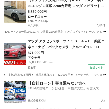
【オンライン決済】555万円 NDロードスター幌 2.
0Lエンジン搭載 2200台限定 マツダ スピリットレ
ーシング ロードスター コアモデル 2026年式6月登
5,850,000円
ロードスター
録 170Km 屋内保管
170km 2026年
本八戸駅
8月6日
NDロードスター幌 2.0Lエンジン搭載 2200台限定 マツダ スピリットレーシング ロード
青森
八戸市
本八戸駅
ロードスター
マツダ アクセラスポーツ １５Ｓ ４ＷＤ 純正コ
ネクトナビ バックカメラ クルーズコントロー
ル ＥＴＣ ＢＯＳＥサウンド ＣＤ／ＤＶＤ
871,000円
アクセラ
付 ブラインドスポットモニター ＬＥＤヘッド
39,000km 2016年
ライト スマートキー アイドリングストップ
弘前市
提携サイト
社外１６ＡＷ （車検整備付）
■ 支払総額: 99.8万円 ■ 車両本体価格： 871,000 円 ■ メーカー名： マ
青森
弘前市
アクセラ
【自社ローン】審査通らない方へ
IDOMの自社ローンは税金・車検の支払いも含んでい
るので毎月の支払額は一定
株式会社IDOM
Ad