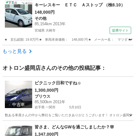
キーレスキー ＥＴＣ Ａストップ （検8.10）
148,000円
その他
85,154km 2013年
宮城県 大崎市
提携サイト
■ 支払総額: 19.8万円 ■ 車両本体価格： 148,000 円 ■ メーカー名： マツ
宮城
大崎市
その他
もっと見る
オトロン盛岡店
さんのその他の投稿記事：
ピクニック日和ですね☺️
1,300,000円
プリウス
85,500km 2011年
中古車
岩手県 一関市
5月10日
数ある車屋さんの中から弊社をご覧いただきありがとうございます！ オトロン盛岡店と申します
岩手
一関市
プリウス
オトロン
皆さま、どんなGWを過ごしましたか？🌸
1,347,000円