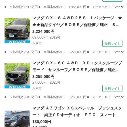
（車検整備付）
■ 支払総額: 164.6万円 ■ 車両本体価格： 1,465,000 円 ■ メーカー名
青森
八戸市
CX-5
マツダ ＣＸ－８ ４ＷＤ２５Ｓ Ｌパッケージ ★
★★新品タイヤ／ＢＯＳＥ／保証書／純正 ＳＤ
ナビ／フリップダウンモニター／衝突安全装置／
2,224,000円
69,000km 2019年
シートヒーター／３６０°ビューモニター／車線逸
八戸市
提携サイト
脱防止支援システム／シート フルレザー／電動
バックドア （検8.12）
■ 支払総額: 233.9万円 ■ 車両本体価格： 2,224,000 円 ■ メーカー名
青森
八戸市
マツダ
マツダ ＣＸ－６０ ４ＷＤ ＸＤエクスクルーシブ
モード サンルーフ／ＢＯＳＥ／保証書／純正
ＳＤナビ／衝突安全装置／シートエアコン／全方
3,255,000円
27,000km 2023年
位モニター／車線逸脱防止支援システム／シー
八戸市
提携サイト
ト フルレザー／電動バックドア／ドライブレコ
ーダー 前後 （検10.2）
■ 支払総額: 338.8万円 ■ 車両本体価格： 3,255,000 円 ■ メーカー名
青森
八戸市
マツダ
マツダ ＡＺワゴン ＸＳスペシャル プッシュスタ
ート 純正ＣＤオーディオ ＥＴＣ スマートキ
ー （検9.1）
180,000円