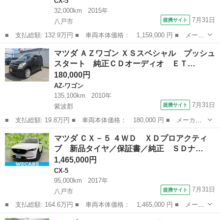
CX-5
32,000km
2015年
7月31日
提携サイト
八戸市
■ 支払総額: 132.9万円 ■ 車両本体価格： 1,159,000 円 ■ メーカ
ー名： マツダ ■ 車種名： ＣＸ－５ ■ グレード名： ＸＤ Ｌ
青森
八戸市
CX-5
マツダ ＡＺワゴン ＸＳスペシャル プッシュ
パッケージ ４ＷＤ■寒冷地仕様■禁煙車■ディーゼル■ 群馬仕入■衝
スタート 純正ＣＤオーディオ ＥＴ…
突軽...
180,000円
AZ-ワゴン
135,100km
2010年
7月31日
提携サイト
紫波郡
■ 支払総額: 19.8万円 ■ 車両本体価格： 180,000 円 ■ メーカー
名： マツダ ■ 車種名： ＡＺワゴン ■ グレード名： ＸＳスペ
岩手
紫波郡
AZ-ワゴン
マツダ ＣＸ－５ ４ＷＤ ＸＤプロアクティ
シャル プッシュスタート 純正ＣＤオーディオ ＥＴＣ スマート
ブ 新品タイヤ／保証書／純正 ＳＤナ…
キー ■ 排...
1,465,000円
CX-5
95,000km
2017年
7月31日
提携サイト
八戸市
■ 支払総額: 164.6万円 ■ 車両本体価格： 1,465,000 円 ■ メーカ
ー名： マツダ ■ 車種名： ＣＸ－５ ■ グレード名： ４ＷＤ
青森
八戸市
CX-5