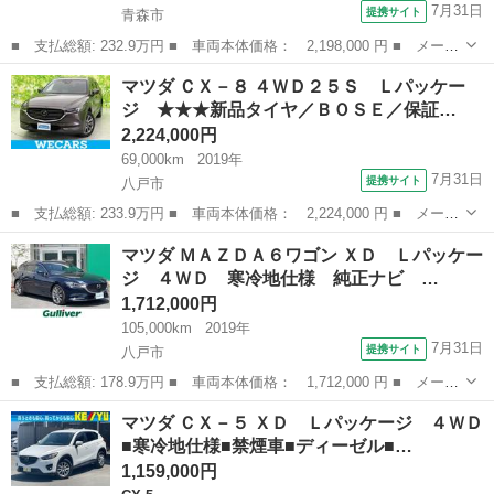
7月31日
提携サイト
青森市
■ 支払総額: 232.9万円 ■ 車両本体価格： 2,198,000 円 ■ メーカ
ー名： マツダ ■ 車種名： ＣＸ－５ ■ グレード名： ＸＤ プ
青森
青森市
CX-5
マツダ ＣＸ－８ ４ＷＤ２５Ｓ Ｌパッケー
ロアクティブ ４ＷＤ 純正ナビ バックカメラ シートヒーター
ジ ★★★新品タイヤ／ＢＯＳＥ／保証…
ＢＯＳＥ...
2,224,000円
69,000km
2019年
7月31日
提携サイト
八戸市
■ 支払総額: 233.9万円 ■ 車両本体価格： 2,224,000 円 ■ メーカ
ー名： マツダ ■ 車種名： ＣＸ－８ ■ グレード名： ４ＷＤ２
青森
八戸市
マツダ
マツダ ＭＡＺＤＡ６ワゴン ＸＤ Ｌパッケー
５Ｓ Ｌパッケージ ★★★新品タイヤ／ＢＯＳＥ／保証書／純正
ジ ４ＷＤ 寒冷地仕様 純正ナビ …
ＳＤナビ...
1,712,000円
105,000km
2019年
7月31日
提携サイト
八戸市
■ 支払総額: 178.9万円 ■ 車両本体価格： 1,712,000 円 ■ メーカ
ー名： マツダ ■ 車種名： ＭＡＺＤＡ６ワゴン ■ グレード
青森
八戸市
マツダ
マツダ ＣＸ－５ ＸＤ Ｌパッケージ ４ＷＤ
名： ＸＤ Ｌパッケージ ４ＷＤ 寒冷地仕様 純正ナビ フルセ
■寒冷地仕様■禁煙車■ディーゼル■…
グ ３６０°...
1,159,000円