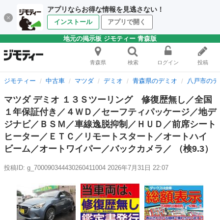
アプリならお得な情報を見逃さない！
インストール
アプリで開く
地元の掲示板 ジモティー 青森版
青森県
検索
ログイン
投稿
ジモティー
中古車
マツダ
デミオ
青森県のデミオ
八戸市のデ
マツダ デミオ １３Ｓツーリング 修復歴無し／全国
１年保証付き／４ＷＤ／セーフティパッケージ／地デ
ジナビ／ＢＳＭ／車線逸脱抑制／ＨＵＤ／前席シート
ヒーター／ＥＴＣ／リモートスタート／オートハイ
ビーム／オートワイパー／バックカメラ／ （検9.3）
投稿ID: g_700090344430260411004
2026年7月31日 22:07