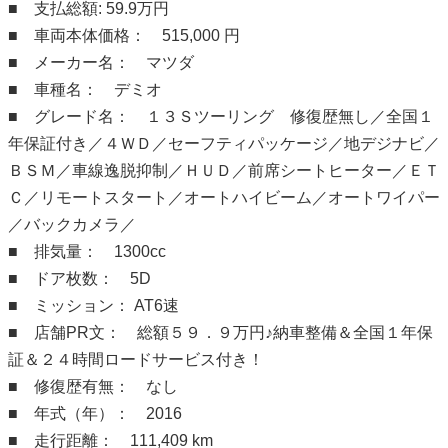
■ 支払総額: 59.9万円
■ 車両本体価格： 515,000 円
■ メーカー名： マツダ
■ 車種名： デミオ
■ グレード名： １３Ｓツーリング 修復歴無し／全国１
年保証付き／４ＷＤ／セーフティパッケージ／地デジナビ／
ＢＳＭ／車線逸脱抑制／ＨＵＤ／前席シートヒーター／ＥＴ
Ｃ／リモートスタート／オートハイビーム／オートワイパー
／バックカメラ／
■ 排気量： 1300cc
■ ドア枚数： 5D
■ ミッション： AT6速
■ 店舗PR文： 総額５９．９万円♪納車整備＆全国１年保
証＆２４時間ロードサービス付き！
■ 修復歴有無： なし
■ 年式（年）： 2016
■ 走行距離： 111,409 km