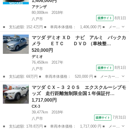
1,406,000円
アテンザ
80,000km
2018年
8月1日
提携サイト
八戸市
■ 支払総額: 152.4万円 ■ 車両本体価格： 1,406,000 円 ■ メーカ
ー名： マツダ ■ 車種名： アテンザワゴン ■ グレード名： ４
青森
八戸市
アテンザ
マツダ デミオ ＸＤ ナビ アルミ バックカ
ＷＤ ＸＤプロアクティブ 保証書／ディスプレイオーディオ＋ナビ
メラ ＥＴＣ ＤＶＤ （車検整…
／衝突安...
520,000円
デミオ
76,450km
2017年
8月1日
提携サイト
八戸市
■ 支払総額: 69万円 ■ 車両本体価格： 520,000 円 ■ メーカー
名： マツダ ■ 車種名： デミオ ■ グレード名： ＸＤ ナビ
青森
八戸市
デミオ
マツダ ＣＸ－３ ２０Ｓ エクスクルーシブモ
アルミ バックカメラ ＥＴＣ ＤＶＤ ■ 排気量： 1500cc
ッズ 走行距離無制限全国１年保証付…
■ ドア...
1,717,000円
CX-3
39,477km
2018年
7月31日
提携サイト
八戸市
■ 支払総額: 178.8万円 ■ 車両本体価格： 1,717,000 円 ■ メーカ