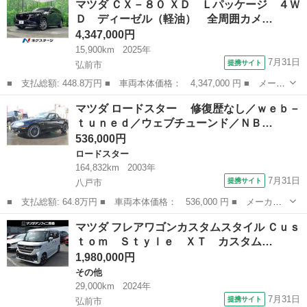
マツダ ＣＸ－８０ ＸＤ Ｌパッケージ ４Ｗ
ＸＤプロアクティブ 新品タイヤ／保証書／純正 ＳＤナビ／衝突安
Ｄ ディーゼル（軽油） 全周囲カメ…
全装置／...
4,347,000円
15,900km
2025年
7月31日
提携サイト
弘前市
■ 支払総額: 448.8万円 ■ 車両本体価格： 4,347,000 円 ■ メーカ
ー名： マツダ ■ 車種名： ＣＸ－８０ ■ グレード名： ＸＤ
青森
弘前市
マツダ
マツダ ロードスター 修復歴なし／ｗｅｂ－
Ｌパッケージ ４ＷＤ ディーゼル（軽油） 全周囲カメラ 禁煙
ｔｕｎｅｄ／ウェブチューンド／ＮＢ…
車 電動リ...
536,000円
ロードスター
164,832km
2003年
7月31日
提携サイト
八戸市
■ 支払総額: 64.8万円 ■ 車両本体価格： 536,000 円 ■ メーカー
名： マツダ ■ 車種名： ロードスター ■ グレード名： 修復
青森
八戸市
ロードスター
マツダ フレアワゴンカスタムスタイル Ｃｕｓ
歴なし／ｗｅｂ－ｔｕｎｅｄ／ウェブチューンド／ＮＢ８Ｃ／ＡＴ／
ｔｏｍ Ｓｔｙｌｅ ＸＴ カスタム…
キーレス／１...
1,980,000円
その他
29,000km
2024年
7月31日
提携サイト
弘前市