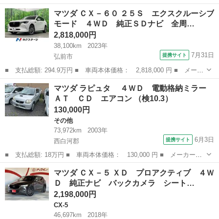
ー名： マツダ ■ 車種名： ＣＸ－３ ■ グレード名： ２０Ｓ
青森
八戸市
CX-3
マツダ ＣＸ－６０ ２５Ｓ エクスクルーシブ
エクスクルーシブモッズ 走行距離無制限全国１年保証付き／修復歴
モード ４ＷＤ 純正ＳＤナビ 全周…
無し／禁...
2,818,000円
38,100km
2023年
7月31日
提携サイト
弘前市
■ 支払総額: 294.9万円 ■ 車両本体価格： 2,818,000 円 ■ メーカ
ー名： マツダ ■ 車種名： ＣＸ－６０ ■ グレード名： ２５
青森
弘前市
マツダ
マツダ ラピュタ ４ＷＤ 電動格納ミラー
Ｓ エクスクルーシブモード ４ＷＤ 純正ＳＤナビ 全周囲カメ
ＡＴ ＣＤ エアコン （検10.3）
ラ 衝突被害...
130,000円
その他
73,972km
2003年
6月3日
提携サイト
西白河郡
■ 支払総額: 18万円 ■ 車両本体価格： 130,000 円 ■ メーカー
名： マツダ ■ 車種名： ラピュタ ■ グレード名： ４ＷＤ
福島
西白河郡
その他
マツダ ＣＸ－５ ＸＤ プロアクティブ ４Ｗ
電動格納ミラー ＡＴ ＣＤ エアコン ■ 排気量： 660cc ■ ドア
Ｄ 純正ナビ バックカメラ シート…
枚数：...
2,198,000円
CX-5
46,697km
2018年