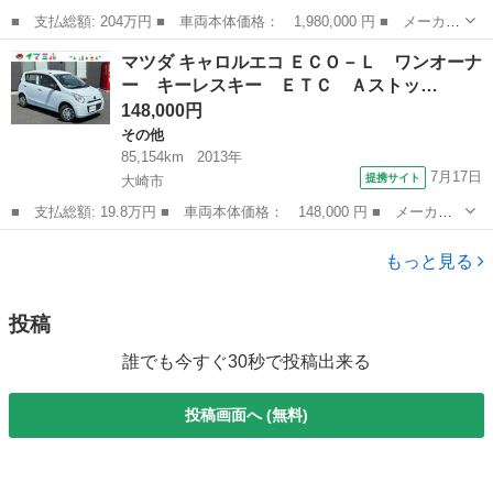
■ 支払総額: 204万円 ■ 車両本体価格： 1,980,000 円 ■ メーカー
名： マツダ ■ 車種名： フレアワゴンカスタムスタイル ■ グレ
青森
弘前市
その他
マツダ キャロルエコ ＥＣＯ－Ｌ ワンオーナ
ード名： Ｃｕｓｔｏｍ Ｓｔｙｌｅ ＸＴ カスタムスタイルＸ
ー キーレスキー ＥＴＣ Ａストッ…
Ｔ 全方位モ...
148,000円
その他
85,154km
2013年
7月17日
提携サイト
大崎市
■ 支払総額: 19.8万円 ■ 車両本体価格： 148,000 円 ■ メーカー
名： マツダ ■ 車種名： キャロルエコ ■ グレード名： ＥＣＯ
宮城
大崎市
その他
－Ｌ ワンオーナー キーレスキー ＥＴＣ Ａストップ ■ 排気
もっと見る
量： 660...
投稿
誰でも今すぐ30秒で投稿出来る
投稿画面へ (無料)