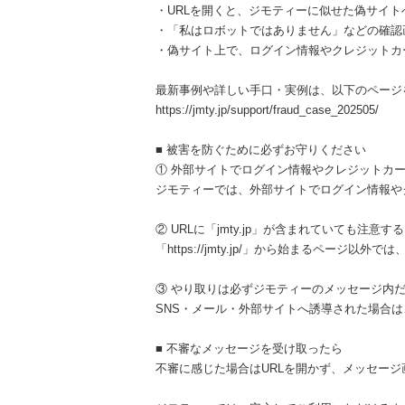
・URLを開くと、ジモティーに似せた偽サイト
・「私はロボットではありません」などの確認
・偽サイト上で、ログイン情報やクレジットカ
最新事例や詳しい手口・実例は、以下のページ
https://jmty.jp/support/fraud_case_202505/
■ 被害を防ぐために必ずお守りください
① 外部サイトでログイン情報やクレジットカ
ジモティーでは、外部サイトでログイン情報や
② URLに「jmty.jp」が含まれていても注意する
「https://jmty.jp/」から始まるページ
③ やり取りは必ずジモティーのメッセージ内
SNS・メール・外部サイトへ誘導された場合
■ 不審なメッセージを受け取ったら
不審に感じた場合はURLを開かず、メッセー