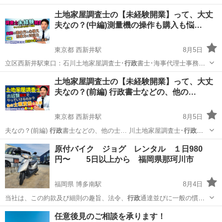
土地家屋調査士の【未経験開業】って、大丈
夫なの？(中編)測量機の操作も購入も悩…
東京都 西新井駅
8月5日
立区西新井駅東口：石川土地家屋調査士･
行政
書士･海事代理士事務所
http…
東京
足立区
西新井駅
その他
土地家屋調査士の【未経験開業】って、大丈
夫なの？(前編) 行政書士などの、他の…
東京都 西新井駅
8月5日
夫なの？(前編)
行政
書士などの、他の士… 川土地家屋調査士･
行政
書
士･海事代理士事…
東京
足立区
西新井駅
その他
原付バイク ジョグ レンタル １日980
円〜 5日以上から 福岡県那珂川市
福岡県 博多南駅
8月4日
当社は、この約款及び細則の趣旨、法令、
行政
通達並びに一般の慣習
に反しない範囲で特…
福岡
那珂川市
博多南駅
その他
レンタカー
任意後見のご相談を承ります！