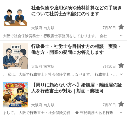
社会保険や雇用保険や給料計算などの手続き
について社労士が相談にのります
大阪府 南方駅
7月30日
大阪で社会保険労務士・
行政
書士事務所をしております。 会社…
大阪
大阪市
南方駅
その他
メールアドレス
行政書士・社労士を目指す方の相談 実務・
働き方・開業の疑問にお答えします
大阪府 南方駅
7月30日
。 私は、大阪で
行政
書士と社会保険労務… なります。
行政
書士・社
労士・キャ… たします。
行政
書士・社労士の試験… 人は多いのか ・
大阪
大阪市
南方駅
その他
行政
【周りに頼めない方へ】婚姻届・離婚届の証
行政
書士の登録手続き … ・
行政
書士は食べていける… のか ・
行政
書
人を行政書士が対応｜対面・郵送可
士...
大阪府 南方駅
7月30日
まして。 大阪で
行政
書士・社会保険労務… ◆ 守秘義務のある
行政
書
士だからこそ、責… ② 書類到着後、
行政
書士が証人欄に署名… たし
大阪
大阪市
南方駅
その他
証人
ます。
行政
書士いりぐち法務事…