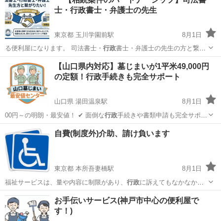
士・行政書士・弁護士の先生
東京都 玉川学園前駅
8月1日
る便利屋になります。 司法書士・
行政
書士・弁護士の先生の方と繋が
りたいです…
東京
町田市
玉川学園前駅
便利屋
案件
【山口県内対応】墓じまいが1平米49,000円
の定額！行政手続きも完全サポート
山口県 湯田温泉駅
8月1日
00円～の明朗・最安値！ ✔ 面倒な
行政
手続きや書類申請も完全サポー
ト ✔ …
山口
山口市
湯田温泉駅
その他
自費(制度外)介助、請け負います
東京都 本所吾妻橋駅
8月1日
福祉サービスは、量や内容に制限があり、
行政
に訴えてもなかなか認
められず、日々困っ…
東京
墨田区
本所吾妻橋駅
便利屋
行政
お手伝いサービス(神戸市中心の便利屋で
す！)