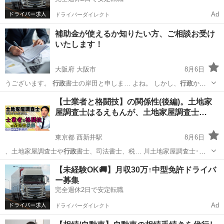
Ad
ドライバーダイレクト
補助金が使えるか知りたい方、ご相談お受け
いたします！
大阪府 大阪市
8月6日
うございます。
行政
書士の岸田と申しま… よね。 しかし、
行政
から
公募されている… とき登場するのが、
行政
書士です。 書士は
行政
と国
大阪
大阪市
その他
行政
【士業者と格闘技】の関係性(後編)。土地家
民を繋げる橋渡… い ・書類作成や
行政
とのやりとりが大変… 類作
屋調査士はるえもんが、土地家屋調査士…
成、申請代行、
行政
...
東京都 西新井駅
8月6日
、土地家屋調査士や
行政
書士、司法書士、税… 川土地家屋調査士･
行
政
書士･海事代理士事…
東京
足立区
西新井駅
その他
【未経験OK🚚】月収30万↑中型免許ドライバ
ー募集
完全週休2日で安定転職
Ad
ドライバーダイレクト