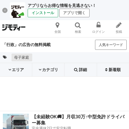
アプリならお得な情報を見逃さない！
インストール
アプリで開く
全国
検索
ログイン
投稿
「行政」の広告の無料掲載
人気キーワード
母子家庭
エリア
カテゴリ
詳細
新着順
【未経験OK🚚】月収30万↑中型免許ドライバ
ー募集
完全週休2日で安定転職