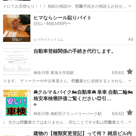
トにてお見積もり！！！ 相続の相談や、
行政
手続きの相談もお任せ下
さい！ 他社に…
和歌山
有田郡
遺品整理
買取
ヒマならシール貼りバイト
日払い 時給1400円〜
Ad
ヒバライドットコム
自動車登録関係の手続き代行します。
神奈川県 東海大学前駅
8月4日
ります。 ディーラーや中古車屋さん、
行政
書士に依頼するとそれなり
に費用が掛かる…
神奈川
秦野市
東海大学前駅
その他
車庫証明
🚘クルマ＆バイク🏍️自動車🚘 単車 自動二輪🏍️
格安車検🉐評価ご覧ください😊引…
神奈川県 南町田グランベリーパーク駅
8月4日
） 当方は
行政
書士ではありません… 切なことですが私は
行政
書士では
ないので … 成代金を頂くのは
行政
書士法違反になりま…
神奈川
横浜市
南町田グランベリーパーク駅
車検
建物の【種類変更登記】って何？ 雑居ビル内