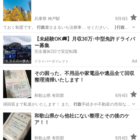
兵庫県 神戸駅
8月4日
ておく制度です。
行政
書士まるいち法務事… せください。 【
行政
書
士まるいち法務事… トいたします。
行政
書士まるいち法務事…
兵庫
神戸市
神戸駅
その他
独身
【未経験OK🚚】月収30万↑中型免許ドライバ
ー募集
完全週休2日で安定転職
Ad
ドライバーダイレクト
その困った、不用品や家電品や遺品全て回収
整理清掃いたします！
和歌山県 有田郡
8月4日
掃回収まで私達がいたします！ また、
行政
手続きや不動産の売却など
まで全てお任せ…
和歌山
有田郡
遺品整理
ホームページ
和歌山県から他社にない整理とその後のケ
ア！！
和歌山県 有田郡
8月4日