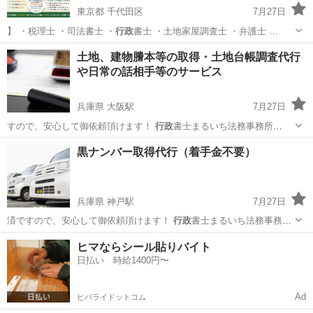
東京都 千代田区
7月27日
】 ・税理士 ・司法書士 ・
行政
書士 ・土地家屋調査士 ・弁護士 …
東京
千代田区
その他
案件
土地、建物謄本等の取得・土地台帳調査代行
や日常の話相手等のサービス
兵庫県 大阪駅
7月27日
すので、安心して御依頼頂けます！
行政
書士まるいち法務事務所
https:/…
兵庫
神戸市
大阪駅
その他
行政
黒ナンバー取得代行（着手金不要）
兵庫県 神戸駅
7月27日
済ですので、安心して御依頼頂けます！
行政
書士まるいち法務事務所
https:/…
兵庫
神戸市
神戸駅
その他
無料
ヒマならシール貼りバイト
日払い 時給1400円〜
Ad
ヒバライドットコム