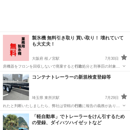
ざいます。 …
東京
板橋区
成増駅
その他
無料
製氷機 無料引き取り 買い取り！ 壊れていて
も大丈夫！
大阪府 桜ノ宮駅
7月30日
房機器をフロンを回収しないで廃棄すると
行政
処分と刑事罰の対象に
なりますので飲食店…
大阪
大阪市
桜ノ宮駅
不用品買取
無料
コンテナトレーラーの新規検査登録等
埼玉県 東所沢駅
7月29日
れたと判断いたしましたら、弊社は管轄の
行政
に報告の義務がありま
すのでご了承くださ…
埼玉
所沢市
東所沢駅
車検
料金
「軽自動車」でトレーラーをけん引するため
の登録、ダイハツハイゼットなど