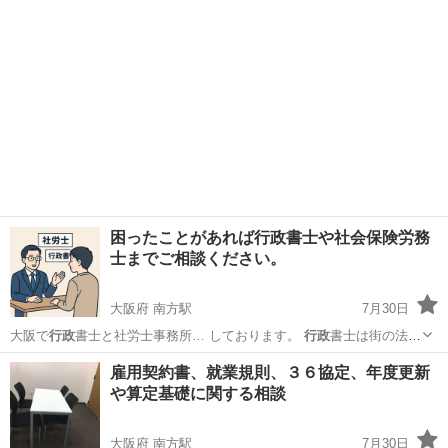
困ったことがあれば行政書士や社会保険労務
士までご相談ください。
大阪府 南方駅
7月30日
大阪で
行政
書士と社労士事務所… しております。
行政
書士は街の法律
家と… 業務内容は 【
行政
書士】 起業に関… 、記帳代行など
行政
書士
大阪
大阪市
南方駅
その他
内容証明
雇用契約書、就業規則、３６協定、年度更新
は幅広く業務を… て下さい。
行政
書士いりぐち法務事…
や算定基礎に関する相談
大阪府 南方駅
7月30日