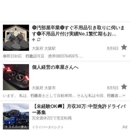
🔴汚部屋卒業🔴すぐ不用品引き取りに伺いま
す🔴不用品片付け実績No.1繁忙期もお…
大阪府 大阪駅
8月6日
🔴即日対応
行政
認可店 携帯08037645975 …
大阪
大阪市
大阪駅
その他
片付け
個人経営の車屋さんへ
大阪府 大阪市
8月5日
います。 私は、
行政
書士として自動車関… そんな私は今回、
行政
書士
として自動車関…
大阪
大阪市
その他
自動車
【未経験OK🚚】月収30万↑中型免許ドライバ
ー募集
完全週休2日で安定転職
Ad
ドライバーダイレクト