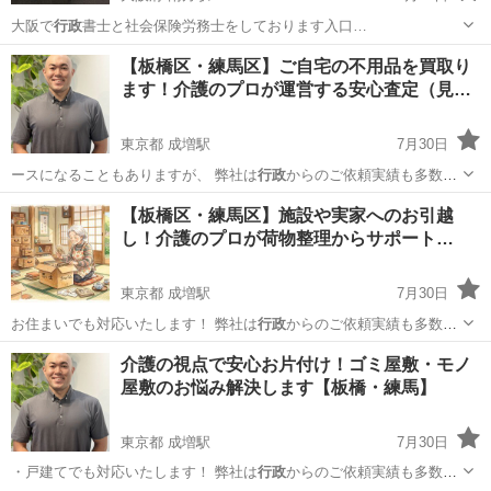
大阪で
行政
書士と社会保険労務士をしております入口…
大阪
大阪市
南方駅
その他
行政
【板橋区・練馬区】ご自宅の不用品を買取り
ます！介護のプロが運営する安心査定（見…
東京都 成増駅
7月30日
ースになることもありますが、 弊社は
行政
からのご依頼実績も多数あ
り、コンプライ…
東京
板橋区
成増駅
不用品買取
無料
【板橋区・練馬区】施設や実家へのお引越
し！介護のプロが荷物整理からサポート
（見…
東京都 成増駅
7月30日
お住まいでも対応いたします！ 弊社は
行政
からのご依頼実績も多数ご
ざいます。 …
東京
板橋区
成増駅
引っ越し
無料
介護の視点で安心お片付け！ゴミ屋敷・モノ
屋敷のお悩み解決します【板橋・練馬】
東京都 成増駅
7月30日
・戸建てでも対応いたします！ 弊社は
行政
からのご依頼実績も多数ご