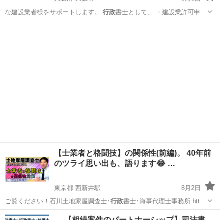
な建設業者様をサポートします。
行政
書士として、 ・建設業許可申請
・…
大阪
大阪市
その他
【士業者と格闘技】の関係性(前編)。 40年前
のツライ思い出も、語ります😂 …
東京都 西新井駅
8月2日
ご覧ください！石川土地家屋調査士･
行政
書士･海事代理士事務所 htt…
東京
足立区
西新井駅
その他
YouTube
【相続案件のパートナーシップ】司法書