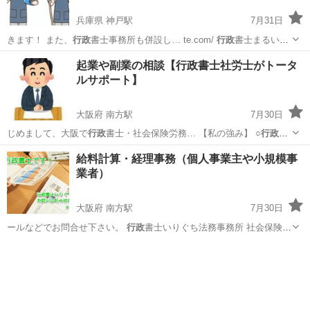
兵庫県 神戸駅
7月31日
きます！ また、
行政
書士事務所も併設し… te.com/
行政
書士まるいち
法務事…
兵庫
神戸市
神戸駅
便利屋
手伝い
起業や副業の相談【行政書士社労士がトータ
ルサポート】
大阪府 南方駅
7月30日
じめまして、大阪で
行政
書士・社会保険労務… 【私の強み】 ○
行政
書
士歴13年＋社労… 時頃」
行政
書士いりぐち法務事…
大阪
大阪市
南方駅
その他
愚痴
給料計算・経理事務（個人事業主や小規模事
業者）
大阪府 南方駅
7月30日
ールなどでお問合せ下さい。
行政
書士いりぐち法務事務所 社会保険労
務…
大阪
大阪市
南方駅
その他
個人事業主