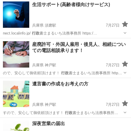
生活サポート(高齢者様向けサービス)
兵庫県 須磨駅
7月27日
nect.localinfo.jp/
行政
書士まるいち法務事務所 https:/…
兵庫
神戸市
須磨駅
その他
生活保護申請
産廃許可・外国人雇用・後見人、相続につい
ての電話相談承ります！
兵庫県 神戸駅
7月27日
ので、安心して御依頼頂けます！
行政
書士まるいち法務事務所 https:/
…
兵庫
神戸市
神戸駅
その他
mail
遺言書の作成をお考えの方
兵庫県 神戸駅
7月27日
すので、安心して御依頼頂けます！
行政
書士まるいち法務事務所
https:/…
兵庫
神戸市
神戸駅
その他
深夜営業の届出