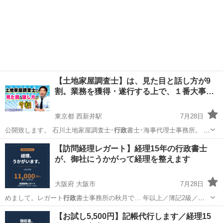
【土地家屋調査士】は、見た目と話し方が9
割。業務を獲得・遂行する上で、１番大事…
東京都 西新井駅
7月28日
公開致します。 石川土地家屋調査士･
行政
書士･海事代理士事務所。 業
務を…
東京
足立区
西新井駅
その他
YouTube
【訪問経理レガート】経理15年の行政書士
が、御社にうかがって経理を整えます
大阪府 大阪市
7月28日
めまして。レガート
行政
書士事務所の秋月で… 年以上／簿記2級／
行
政
書士 現在も複数… ご説明します ・
行政
書士として守秘義務…
大阪
大阪市
その他
【お試し5,500円】記帳代行します／経理15