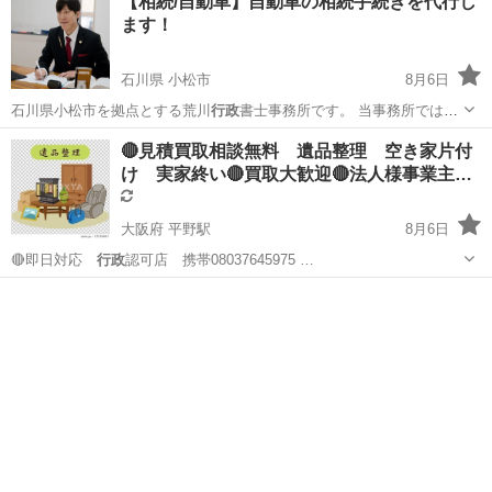
【相続/自動車】自動車の相続手続きを代行し
ます！
石川県 小松市
8月6日
石川県小松市を拠点とする荒川
行政
書士事務所です。 当事務所では、
自動…
石川
小松市
その他
🔴見積買取相談無料 遺品整理 空き家片付
け 実家終い🔴買取大歓迎🔴法人様事業主…
大阪府 平野駅
8月6日
🔴即日対応
行政
認可店 携帯08037645975 …
大阪
大阪市
平野駅
遺品整理
無料