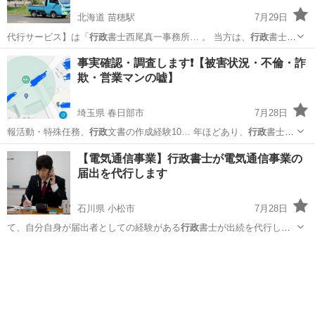
北海道 苗穂駅
7月29日
代行サービス】は「
行政
書士西尾真一事務所… 。 当方は、
行政
書士事
務所ですので…
北海道
札幌市
苗穂駅
車検
自動車
事実確認・調査します❗️【被害状況・不倫・詐
欺・営業マンの嘘】
埼玉県 春日部市
7月28日
報活動・特殊任務、
行政
文書の作成経験10… 年ほどあり、
行政
書士に
依頼するより…
埼玉
春日部市
探偵
手伝い
【電気通信事業】行政書士が電気通信事業の
届出を代行します
石川県 小松市
7月28日
て、自分自身が届出者としての経験がある
行政
書士が出続を代行しま
す。
石川
小松市
その他