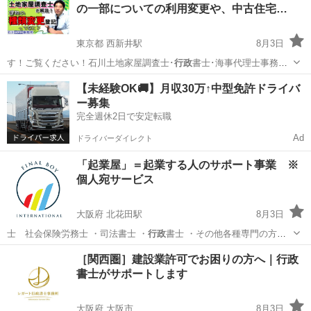
の一部についての利用変更や、中古住宅…
ユーザー車検
東京都 西新井駅
8月3日
す！ご覧ください！石川土地家屋調査士･
行政
書士･海事代理士事務所
http…
東京
足立区
西新井駅
その他
建物
【未経験OK🚚】月収30万↑中型免許ドライバ
ー募集
完全週休2日で安定転職
Ad
ドライバーダイレクト
「起業屋」＝起業する人のサポート事業 ※
個人宛サービス
大阪府 北花田駅
8月3日
士 社会保険労務士 ・司法書士 ・
行政
書士 ・その他各種専門の方
会…
大阪
堺市
北花田駅
その他
［関西圏］建設業許可でお困りの方へ｜行政
書士がサポートします
大阪府 大阪市
8月3日