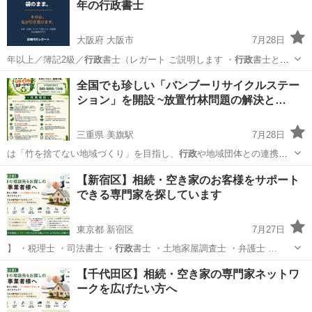
年の行政書士
大阪府 大阪市
7月28日
年以上／簿記2級／
行政
書士（レガート ご説明します ・
行政
書士とし
て守秘義務…
大阪
大阪市
その他
全国でも珍しい「バンブーリサイクルステー
ション」を開設 ~放置竹林問題の解決と…
三重県 美旗駅
7月28日
は「竹を捨てない地域づくり」を目指し、
行政
や地域団体との連携を
進めながら、持続可…
三重
名張市
美旗駅
不用品回収
行政
【新宿区】相続・空き家のお客様をサポート
できる専門家を探しています
東京都 新宿区
7月27日
】 ・税理士 ・司法書士 ・
行政
書士 ・土地家屋調査士 ・弁護士 …
東京
新宿区
その他
お客様
【千代田区】相続・空き家の専門家ネットワ
ークを広げたい方へ