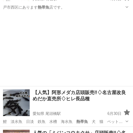
戸市西区にあります
熱帯魚
店です。
兵庫
神戸市
明石駅
ペット
熱帯魚
【人気】阿形メダカ店頭販売‼️♢名古屋改良
めだか直売所♢ヒレ長品種
愛知県 尾頭橋駅
6月30日
鯉 淡水魚 日淡 鉄魚 水槽 海水魚
熱帯魚
犬 猫 ペット
水草 ビオトープ ア…
愛知
名古屋市
尾頭橋駅
その他のペット
メダカ
人気の「ミジンコウキクサ」店頭販売‼️♢名