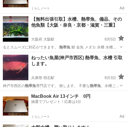
Ad
くらしノート
【無料出張引取】水槽、熱帯魚、備品、その
他魚類【大阪・奈良・京都・滋賀・三重】
大阪府 大阪駅
8月5日
るとスムーズに対応ができます。
熱帯魚
鯉 金魚 メダカ 水槽 水槽台
水草…
大阪
大阪市
大阪駅
その他
無料
ねったい魚屋(神戸市西区) 熱帯魚、水槽 引取
します。
兵庫県 明石駅
8月3日
神戸市西区の
熱帯魚
専門店です。 致します。 不要な
熱帯魚
、水槽ござ
いました…
兵庫
神戸市
明石駅
その他のペット
熱帯魚
MacBook Air 13インチ 0円
抽選でプレゼント！応募は1分
Ad
くらしノート