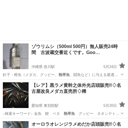
ゾウリムシ（500ml 500円）無人販売24時
間 古波蔵交番近くです。Goo…
沖縄県 壺川駅
5月24日
針子・稚魚（メダカ、グッピー、
熱帯魚
、闘魚など）に与える最適な
活きエサです…
沖縄
那覇市
壺川駅
その他のペット
ゾウリムシ
【レア】黒ラメ黄幹之体外光店頭販売‼️♢名
古屋改良メダカ直売所♢稀
愛知県 東別院駅
5月20日
↓検索キーワード↓ 金魚 鯉 ベタ
熱帯魚
グッピー ネオンテト
ラ 観賞魚 鉄魚…
愛知
名古屋市
東別院駅
その他のペット
メダカ
オーロラオレンジラメめだか店頭販売‼️♢名