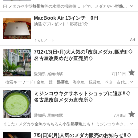
円 メダカや小型
熱帯魚
等の水槽の掃除役 … ビで、メダカや小型
熱帯
魚
と混泳が可能 水…
栃木
宇都宮市
その他
熱帯魚
MacBook Air 13インチ 0円
抽選でプレゼント！応募は1分
Ad
くらしノート
7/12•13(日•月)大人気の｢改良メダカ｣販売‼️♢
名古屋改良めだか直売所♢
愛知県 尾頭橋駅
7月11日
↓検索キーワード↓ 金魚 鯉
熱帯魚
海水魚 観賞魚 ベタ 古代
魚 日淡 …
愛知
名古屋市
尾頭橋駅
その他
メダカ
ミジンコウキクサネットショップに追加‼️♢
名古屋改良メダカ直売所♢
愛知県 尾頭橋駅
7月8日
ました♪ メダカや金魚やもちろん小型
熱帯魚
にも！ ミジンコウキクサ
は、自然のス…
愛知
名古屋市
尾頭橋駅
その他のペット
メダカ
7/5(日)6(月)人気のメダカ販売のお知らせ‼️♢