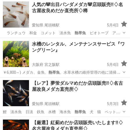
人気の🐼出目パンダメダカ🐼店頭販売‼️♢名
古屋改良めだか直売所♢稀
愛知県 尾頭橋駅
5月4日
ランチュウ 和金 コメット 淡水魚
熱帯魚
ビオトープ アク
アリウム 水槽 鯉 …
愛知
名古屋市
尾頭橋駅
その他のペット
メダカ
水槽のレンタル、メンテナンスサービス『ワ
ングリーン』
大阪府 宮之阪駅
5月4日
￥6,800～) メダカ、金魚、
熱帯魚
、水草水槽の維持管理の他に清掃業
務、テ…
大阪
枚方市
宮之阪駅
その他
アクアリウム
【レア】夢蛍ダルマめだか店頭販売‼️♢名古
屋改良メダカ直売所♢
愛知県 尾頭橋駅
5月3日
鯉 淡水魚 日淡 鉄魚 水槽 海水魚
熱帯魚
犬 猫 ペット
水草 ビオトープ ア…
愛知
名古屋市
尾頭橋駅
その他のペット
メダカ
【厳選】紅薊めだか店頭販売いたします‼️♢
名古屋改良メダカ直売所♢