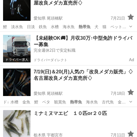
屋改良メダカ直売所♢
愛知県 尾頭橋駅
7月21日
鯉 淡水魚 日淡 鉄魚 水槽 海水魚
熱帯魚
犬 猫 ペット
水草 ビオトープ ア…
愛知
名古屋市
尾頭橋駅
その他のペット
メダカ
【未経験OK🚚】月収30万↑中型免許ドライバ
ー募集
完全週休2日で安定転職
Ad
ドライバーダイレクト
7/19(⁠日)＆20(月)人気の「改良メダカ販売」♢
名古屋改良メダカ直売所♢
愛知県 尾頭橋駅
7月18日
ド↓ 水槽 金魚 鯉 ベタ 観賞魚
熱帯魚
海水魚 古代魚 金
閣 銀閣 和墨白銀…
愛知
名古屋市
尾頭橋駅
ペット
メダカ
ミナミヌマエビ １０匹or２０匹
栃木県 宇都宮市
7月11日