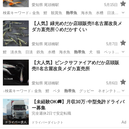
愛知県 尾頭橋駅
5月15日
検索キーワード↓ 金魚 鯉 観賞魚
熱帯魚
海水魚 水槽 日淡
淡水魚 鉄魚 ベ…
愛知
名古屋市
尾頭橋駅
ペットサービス
めだか
【人気】緑光めだか店頭販売‼️名古屋改良メ
ダカ直売所♢めだかすくい
愛知県 尾頭橋駅
5月7日
鯉 淡水魚 日淡 鉄魚 水槽 海水魚
熱帯魚
犬 猫 ペット
水草 ビオトープ ア…
愛知
名古屋市
尾頭橋駅
その他のペット
メダカ
【大人気】ピンクサファイアめだか店頭販
売‼️名古屋改良メダカ直売所
愛知県 尾頭橋駅
5月6日
↓検索キーワード↓ 金魚 鯉 ベタ
熱帯魚
グッピー ネオンテト
ラ 観賞魚 鉄魚…
愛知
名古屋市
尾頭橋駅
その他のペット
メダカ
【未経験OK🚚】月収30万↑中型免許ドライバ
ー募集
完全週休2日で安定転職
Ad
ドライバーダイレクト