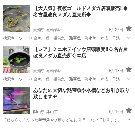
【大人気】夜桜ゴールドメダカ店頭販売‼️◆
名古屋改良メダカ直売所◆
愛知県 尾頭橋駅
6月22日
検索キーワード↓ 金魚 鯉 観賞魚
熱帯魚
海水魚 水槽 日淡
淡水魚 鉄魚 ベ…
愛知
名古屋市
尾頭橋駅
その他のペット
めだか
【レア】ミニホテイソウ店頭販売‼️♢名古屋
改良メダカ直売所♢本店
愛知県 尾頭橋駅
6月18日
検索キーワード↓ 金魚 鯉 観賞魚
熱帯魚
海水魚 水槽 日淡
淡水魚 鉄魚 ベ…
愛知
名古屋市
尾頭橋駅
その他のペット
めだか
あなたの大切な熱帯魚や水槽などお引き取り
致します🐠
岡山県 津山市
6月16日
てはならなくなった
熱帯魚
や水槽などをお引取… だいております。
熱
帯魚
は小型〜大型魚、シ… 滋賀 水槽関係、
熱帯魚
など物によっては
岡山
津山市
ペット
熱帯魚
お…