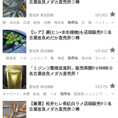
古屋改良メダカ直売所♢稀
愛知県 東別院駅
5月19日
鯉 淡水魚 日淡 鉄魚 水槽 海水魚
熱帯魚
犬 猫 ペット
水草 ビオトープ ア…
愛知
名古屋市
東別院駅
その他のペット
メダカ
【レア】菱(ヒシ•水生植物)を店頭販売‼️♢名
古屋改良めだか直売所♢稀
愛知県 尾頭橋駅
5月18日
観賞魚 ベタ シュリンプ 亀 海老
熱帯魚
海水魚 サンゴ
日淡 淡水魚 爬虫類…
愛知
名古屋市
尾頭橋駅
その他のペット
メダカ
「ミジンコ繁殖促進剤」販売再開‼️☆NMB☆
名古屋改良メダカ直売所！
愛知県 尾頭橋駅
5月17日
キーワード↓ 水槽 金魚 鯉 ベタ
熱帯魚
観賞魚 シュリンプ ネ
オンテトラ グ…
愛知
名古屋市
尾頭橋駅
ペット
メダカ
【厳選】松井ヒレ長紅白ラメ店頭販売‼️♢名
古屋改良メダカ直売所♢稀