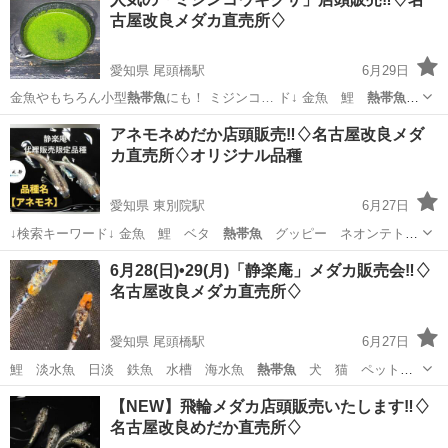
古屋改良メダカ直売所♢
愛知県 尾頭橋駅
6月29日
金魚やもちろん小型
熱帯魚
にも！ ミジンコ… ド↓ 金魚 鯉
熱帯魚
観賞魚 ベタ シ…
愛知
名古屋市
尾頭橋駅
その他のペット
メダカ
アネモネめだか店頭販売‼️♢名古屋改良メダ
カ直売所♢オリジナル品種
愛知県 東別院駅
6月27日
↓検索キーワード↓ 金魚 鯉 ベタ
熱帯魚
グッピー ネオンテト
ラ 観賞魚 鉄魚…
愛知
名古屋市
東別院駅
その他のペット
メダカ
6月28(日)•29(月)「静楽庵」メダカ販売会‼️♢
名古屋改良メダカ直売所♢
愛知県 尾頭橋駅
6月27日
鯉 淡水魚 日淡 鉄魚 水槽 海水魚
熱帯魚
犬 猫 ペット
水草 ビオトープ ア…
愛知
名古屋市
尾頭橋駅
その他のペット
メダカ
【NEW】飛輪メダカ店頭販売いたします‼️♢
名古屋改良めだか直売所♢