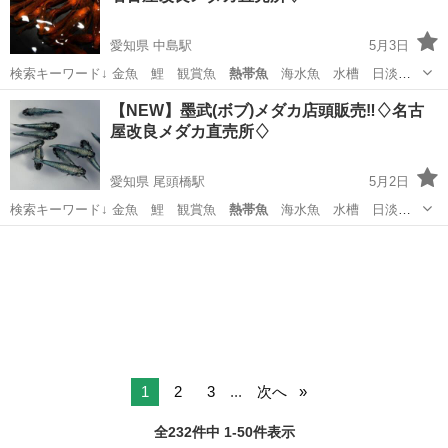
愛知県 中島駅
5月3日
検索キーワード↓ 金魚 鯉 観賞魚
熱帯魚
海水魚 水槽 日淡
淡水魚 鉄魚 ベ…
愛知
名古屋市
中島駅
その他のペット
メダカ
【NEW】墨武(ボブ)メダカ店頭販売‼️♢名古
屋改良メダカ直売所♢
愛知県 尾頭橋駅
5月2日
検索キーワード↓ 金魚 鯉 観賞魚
熱帯魚
海水魚 水槽 日淡
淡水魚 鉄魚 ベ…
愛知
名古屋市
尾頭橋駅
その他のペット
メダカ
1
2
3
...
次へ
全232件中 1-50件表示