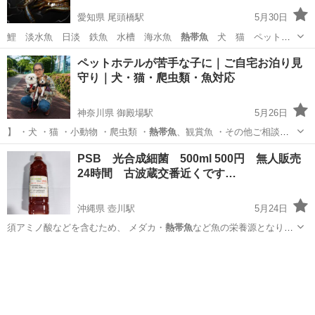
愛知県 尾頭橋駅
5月30日
鯉 淡水魚 日淡 鉄魚 水槽 海水魚
熱帯魚
犬 猫 ペット
水草 ビオトープ ア…
愛知
名古屋市
尾頭橋駅
その他のペット
メダカ
ペットホテルが苦手な子に｜ご自宅お泊り見
守り｜犬・猫・爬虫類・魚対応
神奈川県 御殿場駅
5月26日
】 ・犬 ・猫 ・小動物 ・爬虫類 ・
熱帯魚
、観賞魚 ・その他ご相談下
さい 【サ…
神奈川
相模原市
御殿場駅
ペットサービス
ペットホテル
PSB 光合成細菌 500ml 500円 無人販売
24時間 古波蔵交番近くです…
沖縄県 壺川駅
5月24日
須アミノ酸などを含むため、 メダカ・
熱帯魚
など魚の栄養源となりま
す。 水草の生…
沖縄
那覇市
壺川駅
その他のペット
PSB