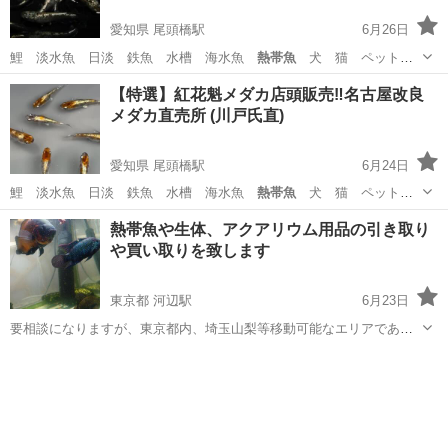
愛知県 尾頭橋駅
6月26日
鯉 淡水魚 日淡 鉄魚 水槽 海水魚
熱帯魚
犬 猫 ペット
水草 ビオトープ ア…
愛知
名古屋市
尾頭橋駅
その他のペット
メダカ
【特選】紅花魁メダカ店頭販売‼️名古屋改良
メダカ直売所 (川戸氏直)
愛知県 尾頭橋駅
6月24日
鯉 淡水魚 日淡 鉄魚 水槽 海水魚
熱帯魚
犬 猫 ペット
水草 ビオトープ ア…
愛知
名古屋市
尾頭橋駅
その他のペット
メダカ
熱帯魚や生体、アクアリウム用品の引き取り
や買い取りを致します
東京都 河辺駅
6月23日
要相談になりますが、東京都内、埼玉山梨等移動可能なエリアであれ
ば 処分に困ってる水槽や用品 そして生体の引取りや買い取り、一時預
東京
青梅市
河辺駅
その他
アクアリウム
かり等をします 持ち込みも引き受けます アクリル水槽であれば、切
断・解体等もしますし ガ...