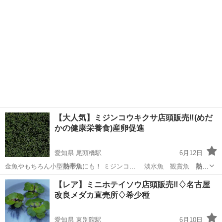
【大人気】ミジンコウキクサ店頭販売‼️(⁠めだ
かの健康栄養食)産卵促進
愛知県 尾頭橋駅
6月12日
金魚やもちろん小型
熱帯魚
にも！ ミジンコ… 淡水魚 観賞魚
熱帯
魚
海水魚 シュリン…
愛知
名古屋市
尾頭橋駅
その他のペット
メダカ
【レア】ミニホテイソウ店頭販売‼️♢名古屋
改良メダカ直売所♢希少種
愛知県 東別院駅
6月10日