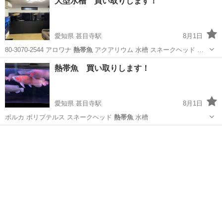
大型水槽 買い取りします！
愛知県 甚目寺駅
8月1日
80-3070-2544 アロワナ
熱帯魚
アクアリウム 水槽 スネークヘッド …
愛知
あま市
甚目寺駅
その他
アクアリウム
熱帯魚 買い取りします！
愛知県 甚目寺駅
8月1日
ポルカ ポリプテルス スネークヘッド
熱帯魚
水槽
愛知
あま市
甚目寺駅
ペット
熱帯魚