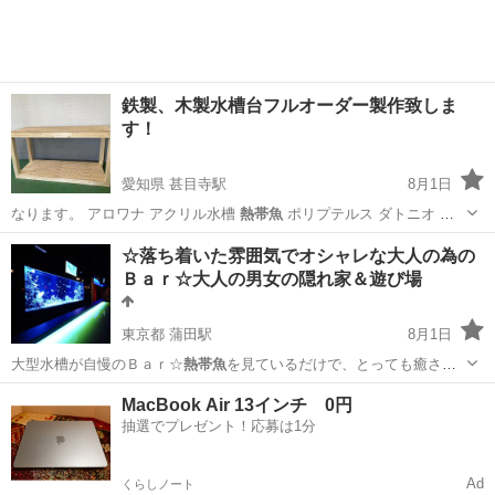
鉄製、木製水槽台フルオーダー製作致しま
す！
愛知県 甚目寺駅
8月1日
なります。 アロワナ アクリル水槽
熱帯魚
ポリプテルス ダトニオ ポ
ルカ スネ…
愛知
あま市
甚目寺駅
その他
☆落ち着いた雰囲気でオシャレな大人の為の
Ｂａｒ☆大人の男女の隠れ家＆遊び場
東京都 蒲田駅
8月1日
大型水槽が自慢のＢａｒ☆
熱帯魚
を見ているだけで、とっても癒され
ます。…
東京
大田区
蒲田駅
バー
MacBook Air 13インチ 0円
抽選でプレゼント！応募は1分
Ad
くらしノート