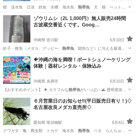
鯉 淡水魚 日淡 鉄魚 水槽 海水魚
熱帯魚
犬 猫 ペット
水草 ビオトープ ア…
愛知
名古屋市
東別院駅
その他のペット
メダカ
ゾウリムシ（2L 1,000円）無人販売24時間
古波蔵交番近くです。Goog…
沖縄県 壺川駅
6月10日
針子・稚魚（メダカ、グッピー、
熱帯魚
、闘魚など）に与える最適な
活きエサです…
沖縄
那覇市
壺川駅
その他のペット
ゾウリムシ
🐠沖縄の海を満喫！ボートシュノーケリング
体験｜器材レンタル・保険込み
沖縄県 糸満市
6月10日
【おすすめポイント】 🐠 カラフルな
熱帯魚
がいっぱい 🌊 透明度抜群
の海 🚤…
沖縄
糸満市
その他
６月営業日のお知らせ‼️(平日販売日有り！)♢
名古屋改良メダカ直売所♢
愛知県 尾頭橋駅
6月4日
クワガタ 亀 爬虫類 トカゲ 海水魚
熱帯魚
ベタ らんちゅ