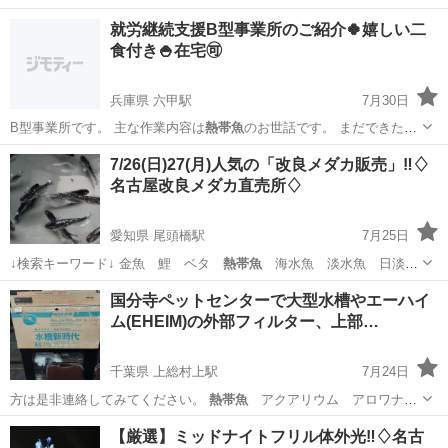
就労継続支援B型事業所のご紹介🍀嬉しい二
食付き🍚在宅🉑
兵庫県 六甲駅
7月30日
B型事業所です。 主な作業内容は
熱帯魚
のお世話です。 まだできたて
の事…
兵庫
神戸市
六甲駅
その他
就労継続支援B型事業所
7/26(日)27(⁠月)人気の「改良メダカ販売」‼️♢
名古屋改良メダカ直売所♢
愛知県 尾頭橋駅
7月25日
↓検索キーワード↓ 金魚 鯉 ベタ
熱帯魚
海水魚 淡水魚 日淡
鉄魚 水槽 睡…
愛知
名古屋市
尾頭橋駅
ペット
メダカ
国分寺ペットセンターで大型水槽やエーハイ
ム(EHEIM)の外部フィルター、上部…
千葉県 上総村上駅
7月24日
方は是非連絡してみてください。
熱帯魚
アクアリウム アロワナ
アジアアロワ…
千葉
市原市
上総村上駅
ペット用品
アクアリウム
【厳選】ミッドナイトフリル体外光‼️♢名古