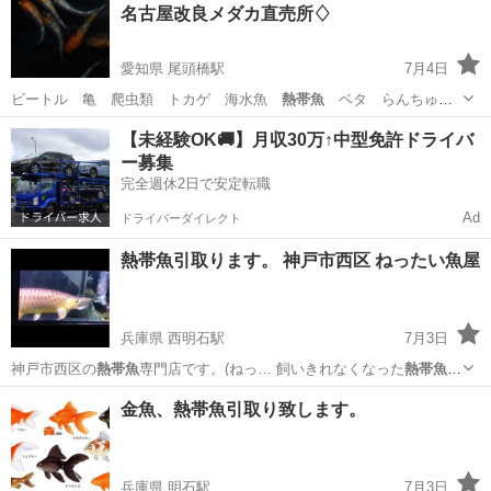
名古屋改良メダカ直売所♢
愛知県 尾頭橋駅
7月4日
ビートル 亀 爬虫類 トカゲ 海水魚
熱帯魚
ベタ らんちゅ
う 蘭鋳
愛知
名古屋市
尾頭橋駅
その他のペット
メダカ
【未経験OK🚚】月収30万↑中型免許ドライバ
ー募集
完全週休2日で安定転職
Ad
ドライバーダイレクト
熱帯魚引取ります。 神戸市西区 ねったい魚屋
兵庫県 西明石駅
7月3日
神戸市西区の
熱帯魚
専門店です。(ねっ… 飼いきれなくなった
熱帯魚
、
不要な させて頂きます。
熱帯魚
、水槽の販売をして…
兵庫
神戸市
西明石駅
ペットショップ
熱帯魚
金魚、熱帯魚引取り致します。
兵庫県 明石駅
7月3日