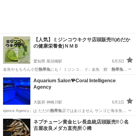
う 蘭鋳 出目金 琉金…
愛知
名古屋市
尾頭橋駅
その他のペット
メダカ
【人気】ミジンコウキクサ店頭販売‼️(⁠めだか
の健康栄養食)ＮＭＢ
愛知県 尾頭橋駅
6月3日
金魚やもちろん小型
熱帯魚
にも！ ミジンコ… ド↓ 金魚 鯉
熱帯魚
観賞魚 ベタ シ…
愛知
名古屋市
尾頭橋駅
その他のペット
メダカ
Aquarium Salon🪸Coral Intelligence
Agency
大阪府 神崎川駅
6月1日
igence Agency』は ただの
熱帯魚
店ではありません サンゴと海水魚を
愛…
大阪
大阪市
神崎川駅
ペットショップ
アクアリウム
ネプチューン黄金ヒレ長血統店頭販売‼️♢名
古屋改良メダカ直売所♢稀