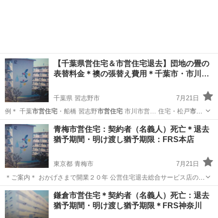
（豆知識）＊ …
埼玉
川越市
便利屋
取り外し
【千葉県営住宅＆市営住宅退去】団地の畳の
表替料金＊襖の張替え費用＊千葉市・市川…
千葉県 習志野市
7月21日
例＊ 千葉
市営住宅
・船橋 習志野
市営住宅
市川市営… 住宅・松戸
市営
住宅
・八千代 四街道
市営住宅
・浦安
千葉
習志野市
便利屋
市営住宅
青梅市営住宅：契約者（名義人）死亡＊退去
猶予期間・明け渡し猶予期限：FRS本店
東京都 青梅市
7月21日
＊ご案内＊ おかげさまで開業２０年 公営住宅退去総合サービス店の
FRS本店です 青梅市営団地退去時の原状回復に関するご相談は当店 へ
東京
青梅市
リサイクルショップ
市営住宅
鎌倉市営住宅＊契約者（名義人）死亡：退去
お任せ下さい お電話１本 年中無休 詳しくは下記公式ホー...
猶予期間・明け渡し猶予期限＊FRS神奈川