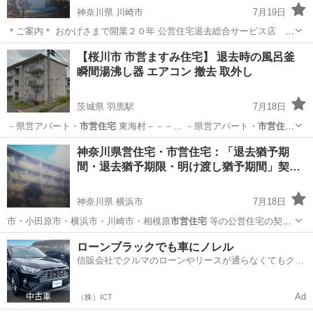
神奈川県 川崎市
7月19日
＊ご案内＊ おかげさまで開業２０年 公営住宅退去総合サービス店 Ｆ
ＲＳ神奈川です 公営住宅退去時に義務付けられている原状回復は当店
神奈川
川崎市
便利屋
【桜川市 市営ますみ住宅】 退去時の風呂釜
へお任せ 下さい お電話１本 年中無休 詳しくは下記公式ホ...
瞬間湯沸し器 エアコン 撤去 取外し
茨城県 羽黒駅
7月18日
－県営アパート・
市営住宅
東海村－－－… －県営アパート・
市営住宅
石岡市－－－… 県営アパート・
市営住宅
かすみがうら… －県営アパ
茨城
桜川市
羽黒駅
その他
市営住宅
神奈川県営住宅・市営住宅：「退去猶予期
ート・
市営住宅
つくば市－－… －県営アパート・
市営住宅
阿見町－
間・退去猶予期限・明け渡し猶予期間」契
－－… －県営...
約…
神奈川県 横浜市
7月18日
市・小田原市・横浜市・川崎市・相模原
市営住宅
等の公営住宅の契約
者（名義人…
神奈川
横浜市
リサイクルショップ
ローンブラックでも車にノレル
信販会社でクルマのローンやリースが通らなくてもクル
マをご利用いただけるサービスがあります！
Ad
（株）ICT