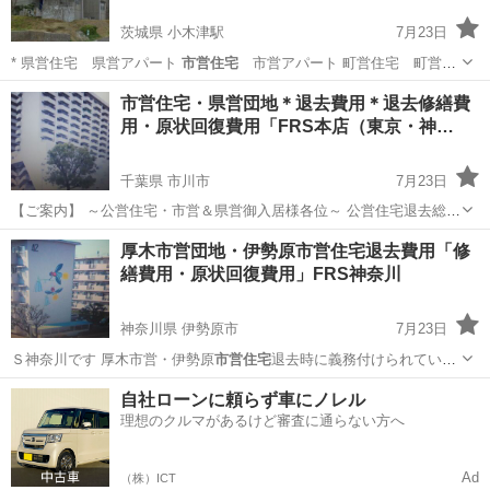
茨城県 小木津駅
7月23日
* 県営住宅 県営アパート
市営住宅
市営アパート 町営住宅 町営ア
パ…
茨城
日立市
小木津駅
その他
買取
市営住宅・県営団地＊退去費用＊退去修繕費
用・原状回復費用「FRS本店（東京・神…
千葉県 市川市
7月23日
【ご案内】 ～公営住宅・市営＆県営御入居様各位～ 公営住宅退去総合
サービス店のファーストリサイクル サービス（ＦＲＳ本店）です 当店
千葉
市川市
リサイクルショップ
取り外し
厚木市営団地・伊勢原市営住宅退去費用「修
は、公営住宅・県営や市営等の団地退去時の室内 の原状回復サービ...
繕費用・原状回復費用」FRS神奈川
神奈川県 伊勢原市
7月23日
Ｓ神奈川です 厚木市営・伊勢原
市営住宅
退去時に義務付けられている
原状回復 …
神奈川
伊勢原市
リサイクルショップ
市営住宅
自社ローンに頼らず車にノレル
理想のクルマがあるけど審査に通らない方へ
Ad
（株）ICT