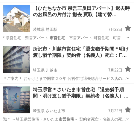
【ひたちなか市 県営三反田アパート】退去時
のお風呂の片付け 撤去 買取【建て替…
茨城県 勝田駅
7月22日
* 県営住宅 県営アパート
市営住宅
市営アパート 町営住宅 町営ア
パ…
茨城
ひたちなか市
勝田駅
その他
買取
所沢市・川越市営住宅「退去猶予期間＊明け
渡し猶予期限」契約者（名義人）死亡：F…
埼玉県 川越市
7月22日
＊ご案内＊ おかげさまで開業２０年 公営住宅退去総合サービス店のＦ
ＲＳ本店です 川越・所沢市営団地退去時に義務付けられているお部屋
埼玉
川越市
リサイクルショップ
市営住宅
埼玉県営＊さいたま市営住宅「退去猶予期
の 原状回復は当店へ お電話１本 年中無休を 詳しくは下記...
間・明け渡し猶予期限」契約者（名義人）
死…
埼玉県 さいたま市
7月22日
識＊ ～埼玉県営住宅・さいたま
市営住宅
～ 契約者死亡・名義人の死去
時…
埼玉
さいたま市
便利屋
市営住宅