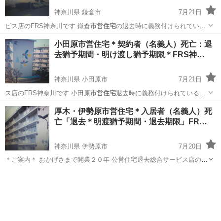
神奈川県 鎌倉市
7月21日
ビス店のFRS神奈川です 鎌倉
市営住宅
の退去時に義務付けられている
原状回復…
神奈川
鎌倉市
便利屋
市営住宅
小田原市営住宅＊契約者（名義人）死亡：退
去猶予期間・明け渡し猶予期限＊FRS神…
神奈川県 小田原市
7月21日
ス店のFRS神奈川です 小田原
市営住宅
退去時に義務付けられている原
状回復 …
神奈川
小田原市
リサイクルショップ
市営住宅
厚木・伊勢原市営住宅＊入居者（名義人）死
亡「退去＊明渡猶予期間・退去期限」FR…
神奈川県 伊勢原市
7月20日
＊ご案内＊ おかげさまで開業２０年 公営住宅退去総合サービス店の
FRS神奈川です 厚木市営団地・伊勢原市営団地退去時の原状回復に関
神奈川
伊勢原市
便利屋
する ご相談は当店へお任せ下さい お電話１本 年中無休 詳...