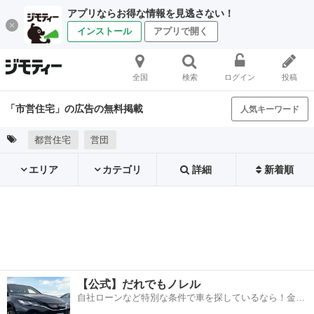
アプリならお得な情報を見逃さない！
インストール
アプリで開く
全国
検索
ログイン
投稿
「市営住宅」の広告の無料掲載
人気キーワード
都営住宅
営団
エリア
カテゴリ
詳細
新着順
【公式】だれでもノレル
自社ローンなど特別な条件で車を探しているなら！金利
0%で車をご提供、ノレル独自与信システム。