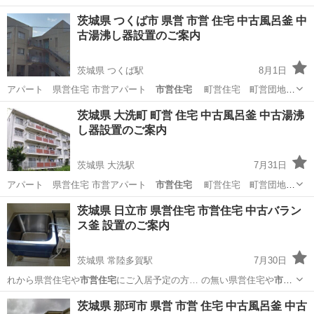
茨城県 つくば市 県営 市営 住宅 中古風呂釜 中
古湯沸し器設置のご案内
茨城県 つくば駅
8月1日
アパート 県営住宅 市営アパート
市営住宅
町営住宅 町営団地
向け …
茨城
つくば市
つくば駅
リサイクルショップ
風呂釜
茨城県 大洗町 町営 住宅 中古風呂釜 中古湯沸
し器設置のご案内
茨城県 大洗駅
7月31日
アパート 県営住宅 市営アパート
市営住宅
町営住宅 町営団地
向け …
茨城
東茨城郡
大洗駅
リサイクルショップ
風呂釜
茨城県 日立市 県営住宅 市営住宅 中古バラン
ス釜 設置のご案内
茨城県 常陸多賀駅
7月30日
れから県営住宅や
市営住宅
にご入居予定の方… の無い県営住宅や
市営
住宅
の場合、新品で設… 市営アパート
市営住宅
（市営森下住宅…
茨城
日立市
常陸多賀駅
その他
市営住宅
茨城県 那珂市 県営 市営 住宅 中古風呂釜 中古