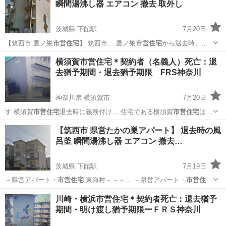
瞬間湯沸し器 エアコン 撤去 取外し
茨城県 下館駅
7月20日
【筑西市 鷹ノ巣
市営住宅
】 筑西市… 鷹ノ巣
市営住宅
から退去時、お
風… －県営アパート・
市営住宅
東海村－－－… －県営アパート・
市
茨城
筑西市
下館駅
その他
市営住宅
横須賀市営住宅＊契約者（名義人）死亡：退
営住宅
石岡市－－－… 県営アパート・
市営住宅
かすみがうら… －県
去猶予期間・退去猶予期限 FRS神奈川
営アパート...
神奈川県 横須賀市
7月20日
す 横須賀
市営住宅
退去時に義務付け… 住宅である横須賀
市営住宅
は退
去猶予期間の…
神奈川
横須賀市
リサイクルショップ
市営住宅
【筑西市 県営たかの巣アパート】 退去時の風
呂釜 瞬間湯沸し器 エアコン 撤去…
茨城県 下館駅
7月19日
－県営アパート・
市営住宅
東海村－－－… －県営アパート・
市営住宅
石岡市－－－… 県営アパート・
市営住宅
かすみがうら… －県営アパ
茨城
筑西市
下館駅
その他
市営住宅
川崎・横浜市営住宅＊契約者死亡：退去猶予
ート・
市営住宅
つくば市－－… －県営アパート・
市営住宅
阿見町－
期間・明け渡し猶予期限ーＦＲＳ神奈川
－－… －県営...