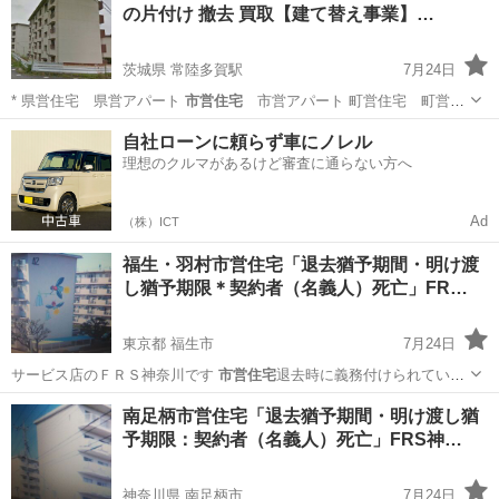
の片付け 撤去 買取【建て替え事業】…
－… －県営...
茨城県 常陸多賀駅
7月24日
* 県営住宅 県営アパート
市営住宅
市営アパート 町営住宅 町営ア
パ…
茨城
日立市
常陸多賀駅
その他
買取
自社ローンに頼らず車にノレル
理想のクルマがあるけど審査に通らない方へ
Ad
（株）ICT
福生・羽村市営住宅「退去猶予期間・明け渡
し猶予期限＊契約者（名義人）死亡」FR…
東京都 福生市
7月24日
サービス店のＦＲＳ神奈川です
市営住宅
退去時に義務付けられている
お部屋の原…
東京
福生市
リサイクルショップ
市営住宅
南足柄市営住宅「退去猶予期間・明け渡し猶
予期限：契約者（名義人）死亡」FRS神…
神奈川県 南足柄市
7月24日