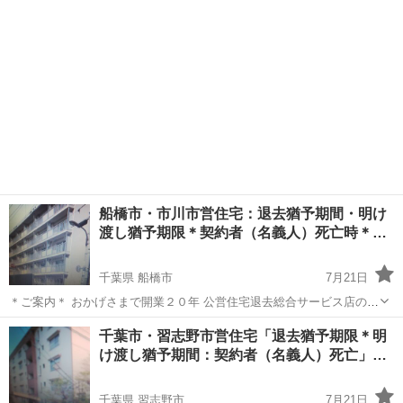
船橋市・市川市営住宅：退去猶予期間・明け
渡し猶予期限＊契約者（名義人）死亡時＊…
千葉県 船橋市
7月21日
＊ご案内＊ おかげさまで開業２０年 公営住宅退去総合サービス店のＦ
ＲＳ本店です 船橋市営団地・市川市営団地退去時に義務付けられてい
千葉
船橋市
リサイクルショップ
営団
千葉市・習志野市営住宅「退去猶予期限＊明
る お部屋の原状回復は当店へお任せ下さい お電話１本 年中無休 ...
け渡し猶予期間：契約者（名義人）死亡」…
千葉県 習志野市
7月21日