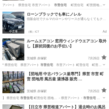
アパート 県営住宅 市営アパート
市営住宅
町営住宅 町営団地
向け …
茨城
水戸市
水戸駅
リサイクルショップ
風呂釜
ローンブラックでも車にノレル
信販会社でクルマのローンやリースが通らなくてもクル
マをご利用いただけるサービスがあります！
Ad
（株）ICT
ルームエアコン 窓用ウィンドウエアコン 取外
し【原状回復のお手伝い】
茨城県 赤塚駅
7月26日
* 県営住宅 県営アパート
市営住宅
市営アパート 町営住宅 町営ア
パ…
茨城
水戸市
赤塚駅
リサイクルショップ
風呂釜
【団地用 中古バランス釜専門】県営 市営 町
営 団地用 風呂釜 湯沸器 販売 …
茨城県 赤塚駅
7月25日
】 県営住宅
市営住宅
町営住宅 団地… －県営アパート・
市営住宅
石
岡市－－－… 県営アパート・
市営住宅
かすみがうら… －県営アパー
茨城
水戸市
赤塚駅
その他
風呂釜
【日立市 県営根道アパート】退去時のお風呂
ト・
市営住宅
つくば市－－… －県営アパート・
市営住宅
阿見町－－