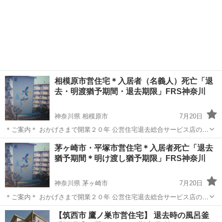
相模原市営住宅＊入居者（名義人）死亡「退
去・明渡猶予期間・退去期限」FRS神奈川
神奈川県 相模原市
7月20日
＊ご案内＊ おかげさまで開業２０年 公営住宅退去総合サービス店の
FRS神奈川です 相模原市営団地退去時の原状回復に関するご相談は 当
神奈川
相模原市
便利屋
市営住宅
茅ヶ崎市・平塚市営住宅＊入居者死亡「退去
店へお任せ下さい お電話１本 年中無休 詳しくは下記公式...
猶予期間＊明け渡し猶予期限」FRS神奈川
神奈川県 茅ヶ崎市
7月20日
＊ご案内＊ おかげさまで開業２０年 公営住宅退去総合サービス店の
FRS神奈川です 茅ヶ崎市営・平塚市営団地退去時の原状回復に関する
神奈川
茅ヶ崎市
リサイクルショップ
市営住宅
【筑西市 鷹ノ巣市営住宅】 退去時の風呂釜
ご相談は 当店へお任せ下さい お電話１本 年中無休 詳しく...