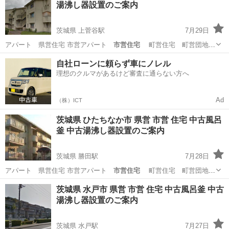
湯沸し器設置のご案内
茨城県 上菅谷駅
7月29日
アパート 県営住宅 市営アパート
市営住宅
町営住宅 町営団地
向け …
茨城
那珂市
上菅谷駅
リサイクルショップ
風呂釜
自社ローンに頼らず車にノレル
理想のクルマがあるけど審査に通らない方へ
Ad
（株）ICT
茨城県 ひたちなか市 県営 市営 住宅 中古風呂
釜 中古湯沸し器設置のご案内
茨城県 勝田駅
7月28日
アパート 県営住宅 市営アパート
市営住宅
町営住宅 町営団地
向け …
茨城
ひたちなか市
勝田駅
リサイクルショップ
風呂釜
茨城県 水戸市 県営 市営 住宅 中古風呂釜 中古
湯沸し器設置のご案内
茨城県 水戸駅
7月27日