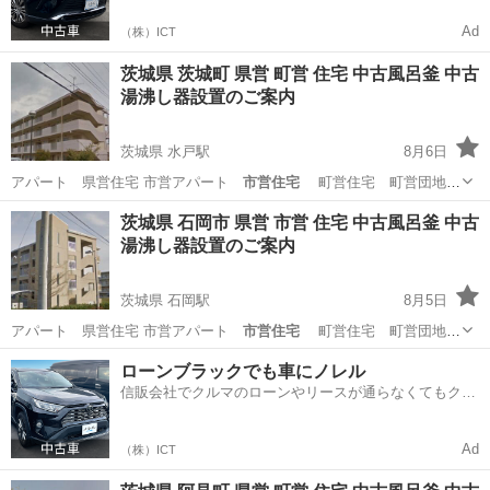
Ad
（株）ICT
茨城県 茨城町 県営 町営 住宅 中古風呂釜 中古
湯沸し器設置のご案内
茨城県 水戸駅
8月6日
アパート 県営住宅 市営アパート
市営住宅
町営住宅 町営団地
向け …
茨城
東茨城郡
水戸駅
リサイクルショップ
風呂釜
茨城県 石岡市 県営 市営 住宅 中古風呂釜 中古
湯沸し器設置のご案内
茨城県 石岡駅
8月5日
アパート 県営住宅 市営アパート
市営住宅
町営住宅 町営団地
向け …
茨城
石岡市
石岡駅
リサイクルショップ
風呂釜
ローンブラックでも車にノレル
信販会社でクルマのローンやリースが通らなくてもクル
マをご利用いただけるサービスがあります！
Ad
（株）ICT