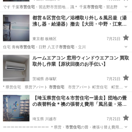
です 千葉
市営住宅
・習志野市営団地… 識＊ 千葉
市営住宅
・習志野
千葉
習志野市
リサイクルショップ
市営住宅
都営＆区営住宅／浴槽取り外し＆風呂釜（湯
沸し器・給湯器）撤去【大田・中野・江東…
東京都 板橋区
7月21日
住宅 青梅
市営住宅
・日野 八王子
市営住宅
・立川
東京
板橋区
便利屋
風呂釜
ルームエアコン 窓用ウィンドウエアコン 買取
取外し作業【原状回復のお手伝い】
茨城県 赤塚駅
7月21日
* 県営住宅 県営アパート
市営住宅
市営アパート 町営住宅 町営ア
パ…
茨城
水戸市
赤塚駅
リサイクルショップ
買取
【埼玉県営住宅＆市営住宅ー退去】団地の畳
の表替料金＊襖の張替え費用「風呂釜・浴…
埼玉県 川越市
7月21日
ーーーーーーーーーーーー ＊県営・
市営住宅
の畳・襖張り替え費用