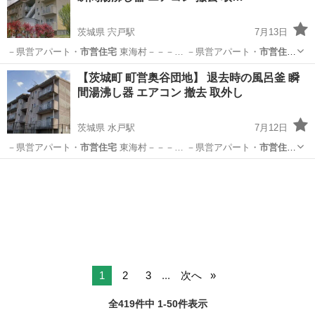
茨城県 宍戸駅
7月13日
－県営アパート・
市営住宅
東海村－－－… －県営アパート・
市営住宅
石岡市－－－… 県営アパート・
市営住宅
かすみがうら… －県営アパ
茨城
笠間市
宍戸駅
その他
市営住宅
【茨城町 町営奥谷団地】 退去時の風呂釜 瞬
ート・
市営住宅
つくば市－－… －県営アパート・
市営住宅
阿見町－
間湯沸し器 エアコン 撤去 取外し
－－… －県営...
茨城県 水戸駅
7月12日
－県営アパート・
市営住宅
東海村－－－… －県営アパート・
市営住宅
石岡市－－－… 県営アパート・
市営住宅
かすみがうら… －県営アパ
茨城
東茨城郡
水戸駅
その他
市営住宅
ート・
市営住宅
つくば市－－… －県営アパート・
市営住宅
阿見町－
－－… －県営...
1
2
3
...
次へ
全419件中 1-50件表示