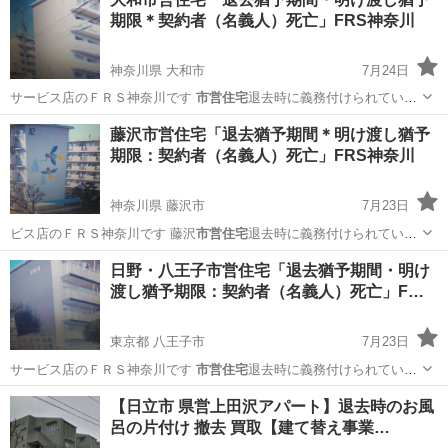
期限＊契約者（名義人）死亡」FRS神奈川
神奈川県 大和市
7月24日
サービス店のＦＲＳ神奈川です
市営住宅
退去時に義務付けられている
お部屋の原…
神奈川
大和市
便利屋
藤沢市営住宅「退去猶予期間＊明け渡し猶予
期限：契約者（名義人）死亡」FRS神奈川
神奈川県 藤沢市
7月23日
ビス店のＦＲＳ神奈川です 藤沢
市営住宅
退去時に義務付けられている
お部屋の原…
神奈川
藤沢市
リサイクルショップ
市営住宅
日野・八王子市営住宅「退去猶予期間・明け
渡し猶予期限：契約者（名義人）死亡」F…
東京都 八王子市
7月23日
サービス店のＦＲＳ神奈川です
市営住宅
退去時に義務付けられている
お部屋の原…
東京
八王子市
便利屋
市営住宅
【日立市 県営上田沢アパート】退去時のお風
呂の片付け 撤去 買取【建て替え事業…