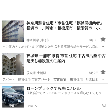
神奈川県営住宅＊市営住宅「原状回復業者」
横浜市・川崎市・相模原市・横須賀市・小…
神奈川県 川崎市
8月3日
＊ご案内＊ おかげさまで開業２０年 公営住宅退去総合サービス店のＦ
ＲＳ神奈川です 市営・県営住宅退去時に義務付けられているお部屋の
神奈川
川崎市
リサイクルショップ
市営住宅
茨城県 土浦市 県営 市営 住宅 中古風呂釜 中古
原状回復は 当店へご相談下さい お電話１本 年中無休 詳し...
湯沸し器設置のご案内
茨城県 土浦駅
8月2日
アパート 県営住宅 市営アパート
市営住宅
町営住宅 町営団地
向け …
茨城
土浦市
土浦駅
リサイクルショップ
風呂釜
ローンブラックでも車にノレル
信販会社でクルマのローンやリースが通らなくてもクル
マをご利用いただけるサービスがあります！
Ad
（株）ICT