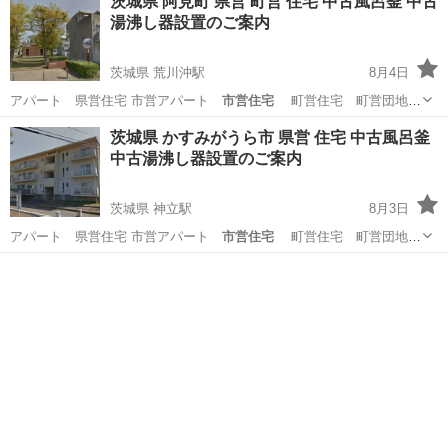
茨城県 阿見町 県営 町営 住宅 中古風呂釜 中古
湯沸し器設置のご案内
茨城県 荒川沖駅
8月4日
アパート 県営住宅 市営アパート
市営住宅
町営住宅 町営団地
向け …
茨城
稲敷郡
荒川沖駅
リサイクルショップ
風呂釜
茨城県 かすみがうら市 県営 住宅 中古風呂釜
中古湯沸し器設置のご案内
茨城県 神立駅
8月3日
アパート 県営住宅 市営アパート
市営住宅
町営住宅 町営団地
向け …
茨城
かすみがうら市
神立駅
リサイクルショップ
風呂釜