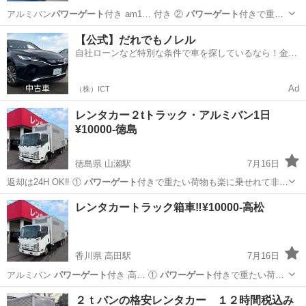
アルミバン
パワーゲート
付き am1… 付き ②
パワーゲート
付きで重た
い荷…
徳島
阿波市
学駅
引っ越し
レンタカー
【公式】だれでもノレル
自社ローンなど特別な条件で車を探しているなら！金利
0%で車をご提供、ノレル独自与信システム。
Ad
（株）ICT
レンタカー２tトラック・アルミバン1日
¥10000-徳島
徳島県 山瀬駅
7月16日
️返却は24H OK‼️ ①
パワーゲート
付きで重たい荷物も楽に乗せれて非
常…
徳島
阿波市
山瀬駅
引っ越し
レンタカー
レンタカートラック箱車‼️¥10000-高松
香川県 高田駅
7月16日
アルミバン
パワーゲート
付き 高… ①
パワーゲート
付きで重たい荷…
香川
高松市
高田駅
引っ越し
レンタカー
２ｔバンの格安レンタカー １２時間税込み