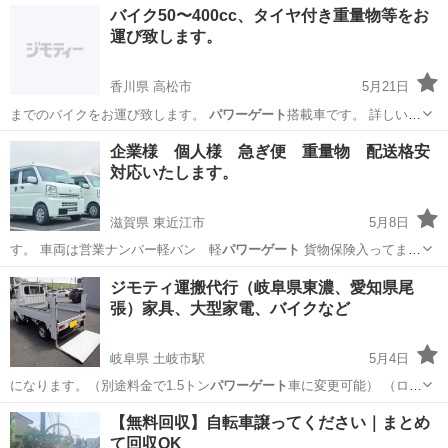
バイク50〜400cc、タイヤ付き重量物等をお
運び致します。
香川県 高松市
5月21日
までのバイクをお運び致します。
パワーゲート
搭載車です。 詳しいお
見…
香川
高松市
運搬代行
パワーゲート
企業様 個人様 急ぎ便 重量物 配送格安
対応いたします。
滋賀県 東近江市
5月8日
す。 車両は営業ナンバー軽バン 軽
パワーゲート
貨物保険入ってま
す。
滋賀
東近江市
運搬代行
料金
ジモティ運搬代行（岐阜県東濃、愛知県尾
張）家具、大型家電、バイクなど
岐阜県 土岐市駅
5月4日
になります。（別途料金で1.5トン
パワーゲート
車に変更可能） （ロー
プ、固定ベ…
岐阜
土岐市
土岐市駅
運搬代行
無料
【無料回収】自転車譲ってください｜まとめ
て回収OK