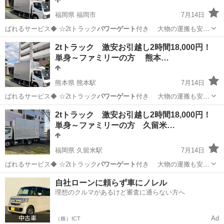
福岡県 福岡市
7月14日
ばれるサービス◆ ☆2tトラック
パワーゲート
付き 大物の運搬も安心
…
福岡
福岡市
便利屋
無料
2tトラック 激安お引越し2時間18,000円！
単身～ファミリーの方 熊本…
熊本県 熊本駅
7月14日
ばれるサービス◆ ☆2tトラック
パワーゲート
付き 大物の運搬も安心
…
熊本
熊本市
熊本駅
便利屋
料金
2tトラック 激安お引越し2時間18,000円！
単身～ファミリーの方 久留米…
福岡県 久留米駅
7月14日
ばれるサービス◆ ☆2tトラック
パワーゲート
付き 大物の運搬も安心
…
福岡
久留米市
久留米駅
便利屋
無料
自社ローンに頼らず車にノレル
理想のクルマがあるけど審査に通らない方へ
Ad
（株）ICT