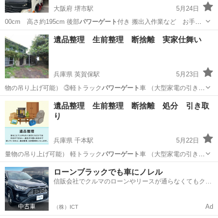
大阪府 堺市駅
5月24日
00cm 高さ約195cm 後部
パワーゲート
付き 搬出入作業など お手
伝…
大阪
堺市
堺市駅
便利屋
パワーゲート
遺品整理 生前整理 断捨離 実家仕舞い
兵庫県 英賀保駅
5月23日
物の吊り上げ可能） ③軽トラック
パワーゲート
車 （大型家電の引き取
り可能） …
兵庫
姫路市
英賀保駅
遺品整理
買取
遺品整理 生前整理 断捨離 処分 引き取
り
兵庫県 千本駅
5月22日
量物の吊り上げ可能） 軽トラック
パワーゲート
車 （大型家電の引き取
り可能） …
兵庫
宍粟市
千本駅
遺品整理
買取
ローンブラックでも車にノレル
信販会社でクルマのローンやリースが通らなくてもクル
マをご利用いただけるサービスがあります！
Ad
（株）ICT