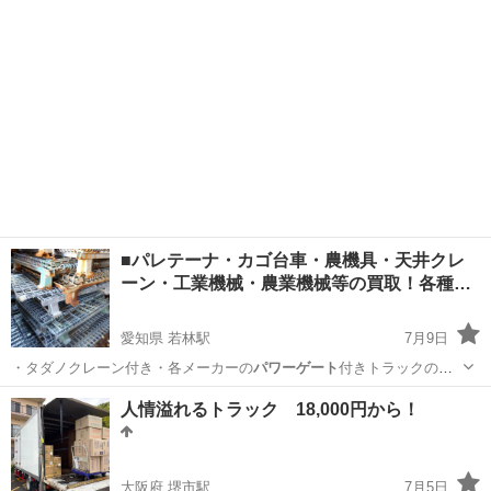
■パレテーナ・カゴ台車・農機具・天井クレ
ーン・工業機械・農業機械等の買取！各種…
愛知県 若林駅
7月9日
・タダノクレーン付き・各メーカーの
パワーゲート
付きトラックの買
取・故障や事故で不…
愛知
豊田市
若林駅
その他
買取
人情溢れるトラック 18,000円から！
大阪府 堺市駅
7月5日