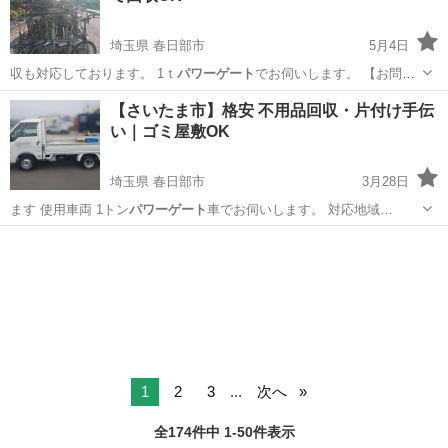
埼玉県 春日部市
5月4日
収も対応しております。 1ｔ
パワーゲート
でお伺いします。 【お問い
合…
埼玉
春日部市
不用品回収
無料
【さいたま市】格安 不用品回収・片付け手伝
い｜ゴミ屋敷OK
埼玉県 春日部市
3月28日
ます 使用車両 1トン
パワーゲート
車でお伺いします。 対応地域…
埼玉
春日部市
不用品回収
片付け
1
2
3
...
次へ
全174件中 1-50件表示