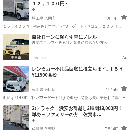
１２，１００円～
埼玉県 入間市
7月15日
１５，４００円（税込み）です。
パワーゲート
付きは２，２００円増
し（税込み）に…
埼玉
入間市
その他
レンタカー
自社ローンに頼らず車にノレル
理想のクルマがあるけど審査に通らない方へ
Ad
（株）ICT
レンタカー不用品回収に役立ちます。‼️６Ｈ
¥11500高松
香川県 高田駅
7月15日
️返却は24H OK‼️ ①
パワーゲート
付きで重たい荷物も楽に乗せれて非
常…
香川
高松市
高田駅
その他
レンタカー
2tトラック 激安お引越し2時間18,000円！
単身～ファミリーの方 佐賀市…
佐賀県 佐賀駅
7月14日