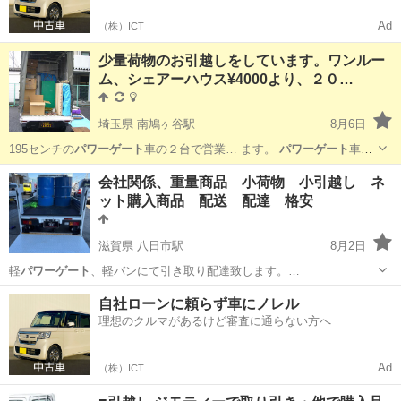
Ad
（株）ICT
少量荷物のお引越しをしています。ワンルー
ム、シェアーハウス¥4000より、２０…
埼玉県 南鳩ヶ谷駅
8月6日
195センチの
パワーゲート
車の２台で営業… ます。
パワーゲート
車は
３５０キロ…
埼玉
川口市
南鳩ヶ谷駅
引っ越し
パワーゲート
会社関係、重量商品 小荷物 小引越し ネ
ット購入商品 配送 配達 格安
滋賀県 八日市駅
8月2日
軽
パワーゲート
、軽バンにて引き取り配達致します。…
滋賀
東近江市
八日市駅
運搬代行
格安
自社ローンに頼らず車にノレル
理想のクルマがあるけど審査に通らない方へ
Ad
（株）ICT