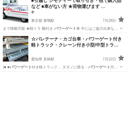
■引越し ジモティーで取り引き・他で購入品
など ■車がない方 ★荷物運びます …
東京都 巣鴨駅
7月28日
まで積載可能 ★軽トラ 幌付き
パワーゲート
車 中にはご協力出来ない
場合…
東京
文京区
巣鴨駅
運転代行
無料
☆パレテーナ・カゴ台車・パワーゲート付き
軽トラック・クレーン付き小型/中型トラ…
愛知県 若林駅
7月22日
)■ ■
パワーゲート
付き軽トラック… タダノに限る・
パワーゲート
付き
トラック・…
愛知
豊田市
若林駅
不用品買取
無料