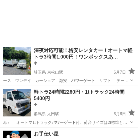
深夜対応可能！格安レンタカー！オートマ軽
トラ3時間1,000円！ワンボックスあ…
埼玉県 東松山駅
6月7日
ース ワンデイ カーシェア 激安
パワーゲート
リフト テール
ゲートリフター…
埼玉
比企郡
東松山駅
車検
レンタカー
軽トラ24時間2260円・1tトラック24時間
5400円
群馬県 太田駅
6月6日
み） オートマ1tトラック
パワーゲート
付、荷台サイズは2t標準と同
じです…
群馬
太田市
太田駅
その他
レンタカー
お手伝い屋