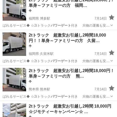
単身～ファミリーの方 福岡…
福岡県 博多駅
7月14日
ばれるサービス◆ ☆2tトラック
パワーゲート
付き 大物の運搬も安心
…
福岡
福岡市
博多駅
引っ越し
無料
2tトラック 超激安お引越し2時間18,000
円！！単身～ファミリーの方 久留…
福岡県 久留米駅
7月14日
ばれるサービス◆ ☆2tトラック
パワーゲート
付き 大物の運搬も安心
…
福岡
久留米市
久留米駅
引っ越し
レンタカー
2tトラック 超激安お引越し2時間18,000円！
単身～ファミリーの方 熊…
熊本県 熊本駅
7月14日
ばれるサービス◆ ☆2tトラック
パワーゲート
付き 大物の運搬も安心
…
熊本
熊本市
熊本駅
引っ越し
無料
2tトラック 超激安お引越し2時間 18,000円
☆ジモティーキャンペーン☆ …