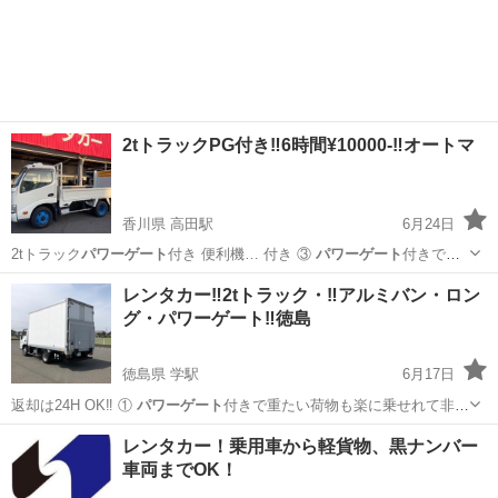
千葉
山武郡
横芝駅
車検
2tトラックPG付き‼️6時間¥10000-‼️オートマ
香川県 高田駅
6月24日
2tトラック
パワーゲート
付き 便利機… 付き ③
パワーゲート
付きで重
たい荷…
香川
高松市
高田駅
引っ越し
マンスリー
レンタカー‼️2tトラック・‼️アルミバン・ロン
グ・パワーゲート‼️徳島
徳島県 学駅
6月17日
️返却は24H OK‼️ ①
パワーゲート
付きで重たい荷物も楽に乗せれて非
常…
徳島
阿波市
学駅
引っ越し
パワーゲート
レンタカー！乗用車から軽貨物、黒ナンバー
車両までOK！