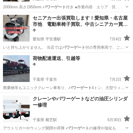
2000mm 高さ1950mm
パワーゲート
付き ●作業内容 エリア 区…
大阪
堺市
堺市駅
運搬代行
パワーゲート
セニアカー出張買取します！愛知県・名古屋
市他 電動車椅子買取、中古シニアカー買…
愛知県 平安通駅
7月4日
いと持ち上がりません。 当店では
パワーゲート
付の専用車両で、ご自
宅までお伺いし…
愛知
名古屋市
平安通駅
リサイクルショップ
買取
荷物配達運送、引越等
千葉県 千葉市
7月2日
廃棄物等もユニッククレーン車有り、
パワーゲート
4トン、大型ウィン
グ 運ぶ物ござ…
千葉
千葉市
運搬代行
片付け
クレーンやパワーゲートなどの油圧シリンダ
ー修理
千葉県 横芝駅
6月30日
アウトリガーやウィング開閉や昇降
パワーゲート
の修理や強化も