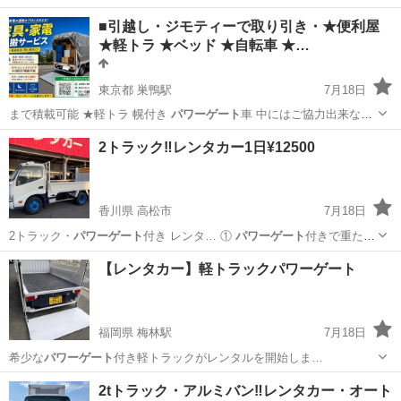
■引越し・ジモティーで取り引き・★便利屋
★軽トラ ★ベッド ★自転車 ★…
東京都 巣鴨駅
7月18日
まで積載可能 ★軽トラ 幌付き
パワーゲート
車 中にはご協力出来ない
場合…
東京
文京区
巣鴨駅
引っ越し
軽トラ
2トラック‼️レンタカー1日¥12500
香川県 高松市
7月18日
2トラック・
パワーゲート
付き レンタ… ①
パワーゲート
付きで重たい
荷… #トラック
パワーゲート
#レンタカ…
香川
高松市
引っ越し
レンタカー
【レンタカー】軽トラックパワーゲート
福岡県 梅林駅
7月18日
希少な
パワーゲート
付き軽トラックがレンタルを開始しま…
福岡
福岡市
梅林駅
その他
パワーゲート
2tトラック・アルミバン‼️レンタカー・オート