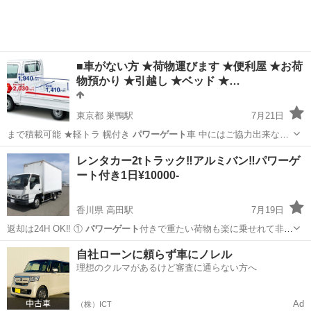
■車がない方 ★荷物運びます ★便利屋 ★お荷
物預かり ★引越し ★ベッド ★…
東京都 巣鴨駅
7月21日
まで積載可能 ★軽トラ 幌付き
パワーゲート
車 中にはご協力出来ない
場合…
東京
文京区
巣鴨駅
引っ越し
遺品整理士
レンタカー2tトラック‼️アルミバン‼️パワーゲ
ート付き1日¥10000-
香川県 高田駅
7月19日
️返却は24H OK‼️ ①
パワーゲート
付きで重たい荷物も楽に乗せれて非
常…
香川
高松市
高田駅
引っ越し
パワーゲート
自社ローンに頼らず車にノレル
理想のクルマがあるけど審査に通らない方へ
Ad
（株）ICT