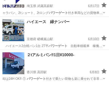
埼玉県 武蔵高萩駅
6月17日
ャラバン、2tショート、2tロング
パワーゲート
付き車両などの貨物車両
を取り揃えて…
埼玉
日高市
武蔵高萩駅
その他
ハイエース 緑ナンバー
京都府 嵯峨嵐山駅
6月10日
ハイエース2台軽バン1台 2T平
パワーゲート
自動車積載車 稼働可
能 ペット（…
京都
京都市
嵯峨嵐山駅
運搬代行
荷主
２tアルミバン‼️1日¥10000-
香川県 高田駅
6月8日
却は24H OK‼️ ①
パワーゲート
付きで重たい荷物も楽に乗せれて非常…
香川
高松市
高田駅
運搬代行
コインランドリー