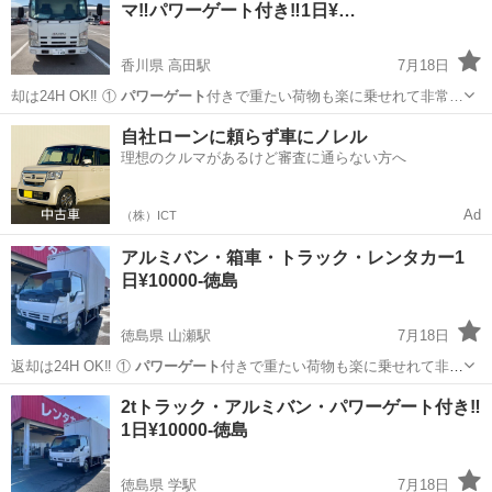
マ‼️パワーゲート付き‼️1日¥…
香川県 高田駅
7月18日
却は24H OK‼️ ①
パワーゲート
付きで重たい荷物も楽に乗せれて非常…
香川
高松市
高田駅
引っ越し
コインランドリー
自社ローンに頼らず車にノレル
理想のクルマがあるけど審査に通らない方へ
Ad
（株）ICT
アルミバン・箱車・トラック・レンタカー1
日¥10000-徳島
徳島県 山瀬駅
7月18日
️返却は24H OK‼️ ①
パワーゲート
付きで重たい荷物も楽に乗せれて非
常…
徳島
阿波市
山瀬駅
引っ越し
レンタカー
2tトラック・アルミバン・パワーゲート付き‼️
1日¥10000-徳島
徳島県 学駅
7月18日