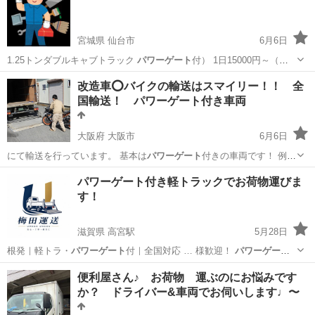
宮城県 仙台市
6月6日
1.25トンダブルキャブトラック
パワーゲート
付） 1日15000円～（燃
料、高…
宮城
仙台市
便利屋
改造車⭕️バイクの輸送はスマイリー！！ 全
国輸送！ パワーゲート付き車両
大阪府 大阪市
6月6日
にて輸送を行っています。 基本は
パワーゲート
付きの車両です！ 例〜
⤵︎ 自宅…
大阪
大阪市
運搬代行
パワーゲート
パワーゲート付き軽トラックでお荷物運びま
す！
滋賀県 高宮駅
5月28日
根発｜軽トラ・
パワーゲート
付｜全国対応 … 様歓迎！
パワーゲート
付き軽トラック… mまで対応 ・
パワーゲート
装備 （横14…
滋賀
彦根市
高宮駅
便利屋
パワーゲート
便利屋さん♪ お荷物 運ぶのにお悩みです
か？ ドライバー&車両でお伺いします♩〜