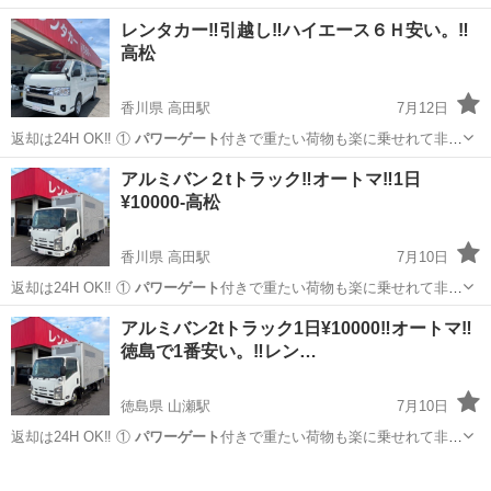
レンタカー‼️引越し‼️ハイエース６Ｈ安い。‼️
高松
香川県 高田駅
7月12日
️返却は24H OK‼️ ①
パワーゲート
付きで重たい荷物も楽に乗せれて非
常…
香川
高松市
高田駅
引っ越し
レンタカー
アルミバン２tトラック‼️オートマ‼️1日
¥10000-高松
香川県 高田駅
7月10日
️返却は24H OK‼️ ①
パワーゲート
付きで重たい荷物も楽に乗せれて非
常…
香川
高松市
高田駅
引っ越し
パワーゲート
アルミバン2tトラック1日¥10000‼️オートマ‼️
徳島で1番安い。‼️レン…
徳島県 山瀬駅
7月10日
️返却は24H OK‼️ ①
パワーゲート
付きで重たい荷物も楽に乗せれて非
常…
徳島
阿波市
山瀬駅
引っ越し
レンタカー