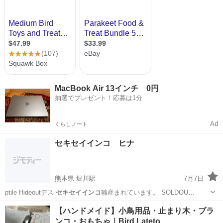
MacBook Air 13インチ 0円
抽選でプレゼント！応募は1分
Ad
くらしノート
セキセイインコ ヒナ
熊本県 堀川駅
7月7日
ptile Hideoutデス
セキセイインコ
雛産まれています。 SOLDOU…
熊本
熊本市
堀川駅
ペットショップ
セキセイインコ
【ハンドメイド】小鳥用品・止まり木・ブラ
ンコ・おもちゃ｜Bird Lateto…