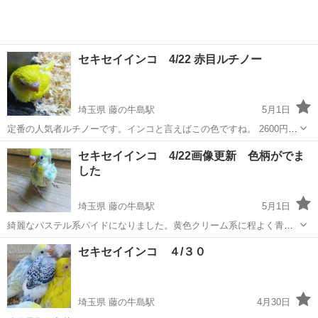
セキセイインコ 4/22 赤目ルチノー
埼玉県 藤の牛島駅
5月1日
定番の人気者ルチノーです。インコと言えばこの色ですね。 2600円税
別です。 水木曜日休み 春日部市緑町４−２−６０
埼玉
春日部市
藤の牛島駅
ペット
ルチノー
セキセイインコ 4/22画像更新 色柄がでま
した
埼玉県 藤の牛島駅
5月1日
綺麗なパステル系パイドになりました。黄色クリーム系に程よく青が
入り綺麗です。 オススメです。 2600円税別です。
埼玉
春日部市
藤の牛島駅
その他のペット
セキセイインコ ４/３０
セキセイインコ
埼玉県 藤の牛島駅
4月30日