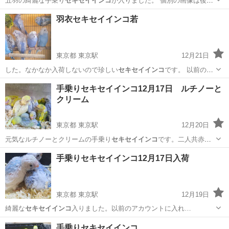
五羽の綺麗な手乗り
セキセイインコ
が入りました。 個別の画像は後日
に…
埼玉
春日部市
藤の牛島駅
その他のペット
羽衣セキセイインコ若
セキセイインコ
東京都 東京駅
12月21日
した。なかなか入荷しないので珍しい
セキセイインコ
です。 以前のア
カウントに更新し…
東京
中央区
東京駅
その他のペット
羽衣
手乗りセキセイインコ12月17日 ルチノーと
クリーム
東京都 東京駅
12月20日
元気なルチノーとクリームの手乗り
セキセイインコ
です。二人共赤目
の子です 開業した…
東京
中央区
東京駅
その他のペット
ルチノー
手乗りセキセイインコ12月17日入荷
東京都 東京駅
12月19日
綺麗な
セキセイインコ
入りました。以前のアカウントに入れ…
東京
中央区
東京駅
その他のペット
セキセイインコ
手乗りセキセイインコ