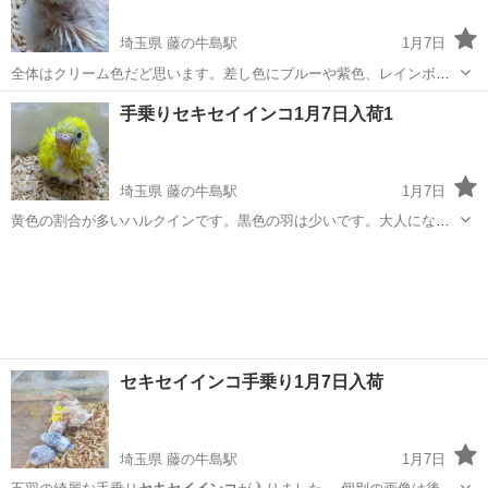
埼玉県 藤の牛島駅
1月7日
全体はクリーム色だど思います。差し色にブルーや紫色、レインボー
カラーか散らばる綺麗な配色です。
埼玉
春日部市
藤の牛島駅
ペット
セキセイインコ
手乗りセキセイインコ1月7日入荷1
埼玉県 藤の牛島駅
1月7日
黄色の割合が多いハルクインです。黒色の羽は少いです。大人になっ
てもおメメが黒目で可愛いよ。
埼玉
春日部市
藤の牛島駅
その他のペット
セキセイインコ
セキセイインコ手乗り1月7日入荷
埼玉県 藤の牛島駅
1月7日