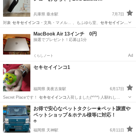
兵庫県 垂水駅
7月7日
対象
セキセイインコ
・文鳥・マメル… 、もふゆら堂、
セキセイイン
コ
、オカメインコ…
兵庫
神戸市
垂水駅
ペット用品
MacBook Air 13インチ 0円
抽選でプレゼント！応募は1分
Ad
くらしノート
セキセイインコ1
福岡県 美夜古泉駅
6月17日
Secret Placeです！
セキセイインコ
入荷しました(*^^*) 人馴れし…
福岡
行橋市
美夜古泉駅
ペットショップ
お得で安心なペットタクシー★ペット譲渡や
ペットショップ＆ホテル様等に対応！
セキセイインコ
福岡県 天神駅
6月11日