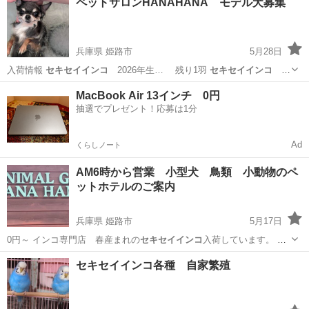
ペットサロンHANAHANA モデル犬募集
若いので、手乗りに挑戦される方お勧めです。 全て雌です。 手を近づ
けて...
兵庫県 姫路市
5月28日
入荷情報
セキセイインコ
2026年生… 残り1羽
セキセイインコ
2026年生… 000円～
セキセイインコ
2026年生…
兵庫
姫路市
ペットサービス
セキセイインコ
MacBook Air 13インチ 0円
抽選でプレゼント！応募は1分
Ad
くらしノート
AM6時から営業 小型犬 鳥類 小動物のペ
ットホテルのご案内
兵庫県 姫路市
5月17日
0円～ インコ専門店 春産まれの
セキセイインコ
入荷しています。 ペ
ットサロ…
兵庫
姫路市
ペットサービス
ペットホテル
セキセイインコ各種 自家繁殖