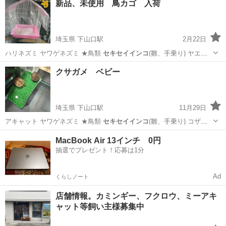
新品、未使用 鳥カゴ 入荷
埼玉県 下山口駅
2月22日
ハリネズミ ヤワゲネズミ ★鳥類
セキセイインコ
(雛、手乗り) ヤエザ
クラインコ …
埼玉
所沢市
下山口駅
ペット用品
クサガメ
クサガメ ベビー
埼玉県 下山口駅
11月29日
アキャット ヤワゲネズミ ★鳥類
セキセイインコ
(雛、手乗り) コザク
ラインコ …
埼玉
所沢市
下山口駅
その他のペット
クサガメ
MacBook Air 13インチ 0円
抽選でプレゼント！応募は1分
Ad
くらしノート
店舗情報。カミンギー、フクロウ、ミーアキ
ャット等飼い主様募集中