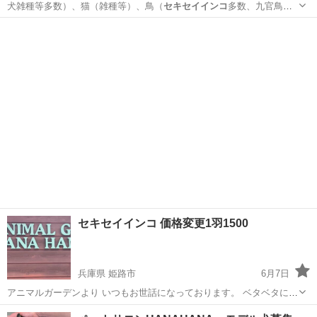
犬雑種等多数）、猫（雑種等）、鳥（
セキセイインコ
多数、九官鳥、
文鳥）、小動物（ハツ…
福岡
福岡市
天神駅
ペットサービス
無料
セキセイインコ 価格変更1羽1500
兵庫県 姫路市
6月7日
アニマルガーデンより いつもお世話になっております。 ベタベタにス
キンシップをとりたい方へは不向きです。 観賞用 2026年生まれで
兵庫
姫路市
ペットショップ
セキセイインコ