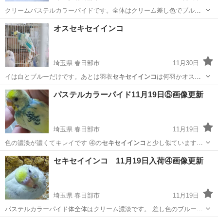
クリームパステルカラーパイドです。全体はクリーム差し色でブルー
がチラチラ入ります。 とてもキレイです。 雛の時期は２６００円税別
埼玉
春日部市
その他のペット
セキセイインコ
オスセキセイインコ
です 雛から育ててベタ慣れのインコにして見ませんか？
埼玉県 春日部市
11月30日
イは白とブルーだけです。あとは羽衣
セキセイインコ
は何羽かオスい
ます
埼玉
春日部市
その他のペット
セキセイインコ
パステルカラーパイド11月19日⑤画像更新
埼玉県 春日部市
11月19日
色の濃淡が濃くてキレイです ④の
セキセイインコ
と少し似ていますが
黒色の差し色のの…
埼玉
春日部市
その他のペット
セキセイインコ
セキセイインコ 11月19日入荷④画像更新
埼玉県 春日部市
11月19日
パステルカラーパイド体全体はクリーム濃淡です。 差し色のブルーが