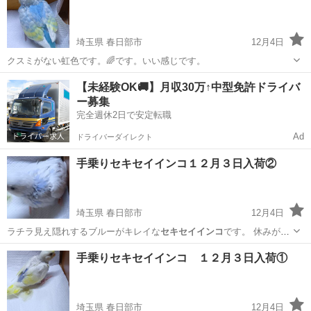
埼玉県 春日部市
12月4日
クスミがない虹色です。🌈です。いい感じです。
埼玉
春日部市
その他のペット
セキセイインコ
【未経験OK🚚】月収30万↑中型免許ドライバ
ー募集
完全週休2日で安定転職
Ad
ドライバーダイレクト
手乗りセキセイインコ１２月３日入荷②
埼玉県 春日部市
12月4日
ラチラ見え隠れするブルーがキレイな
セキセイインコ
です。 休みが不
定期です …
埼玉
春日部市
その他のペット
セキセイインコ
手乗りセキセイインコ １２月３日入荷①
埼玉県 春日部市
12月4日