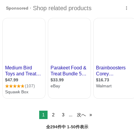
なくチラチラ入りとてもキレイです。 今のところ黒色羽は見られませ
埼玉
春日部市
その他のペット
セキセイインコ
ん。 休みが不定期です お休みを確認してお越し下さい。
09060246212
1
2
3
...
次へ
全294件中 1-50件表示