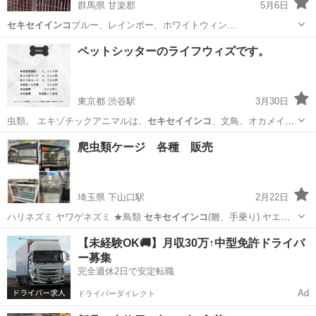
群馬県 甘楽郡
5月6日
セキセイインコ
ブルー、レインボー、ホワイトウィン…
群馬
甘楽郡
その他のペット
セキセイインコ
ペットシッターのライフウィズです。
東京都 渋谷駅
3月30日
虫類。 エキゾチックアニマルは、
セキセイインコ
、文鳥、オカメイン
コ、ウロコインコ…
東京
渋谷区
渋谷駅
ペットサービス
ペットシッター
爬虫類ケージ 各種 販売
埼玉県 下山口駅
2月22日
ハリネズミ ヤワゲネズミ ★鳥類
セキセイインコ
(雛、手乗り) ヤエザ
クラインコ …
埼玉
所沢市
下山口駅
ペット
クサガメ
【未経験OK🚚】月収30万↑中型免許ドライバ
ー募集
完全週休2日で安定転職
Ad
ドライバーダイレクト