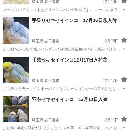
埼玉県 春日部市
12月18日
ノーマルバイオレットとグリーンスバングル系です。 ノーマル系です
が実は強くてオススメです。
埼玉
春日部市
その他のペット
セキセイインコ
手乗りセキセイインコ 17月16日④入荷
埼玉県 春日部市
12月18日
少し紫ががった青色スパングルと白地に青空色のパイド系の２羽で
す。 どちらも爽やかな色味です。
埼玉
春日部市
その他のペット
セキセイインコ
手乗セキセイインコ12月17日入荷③
埼玉県 春日部市
12月17日
パステルカラーレインボーパイドとブルーレインボーの２羽になりま
す。 好みはあますがどちらも人気の色味です。
埼玉
春日部市
その他のペット
セキセイインコ
羽衣セキセイインコ 12月11日入荷
埼玉県 春日部市
12月11日
まだ若い0歳の羽衣が入りました オス６羽 メス４羽です。 ペアで２