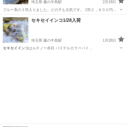
埼玉県 藤の牛島駅
2月18日
ブルー系の３羽入りました。どの子も元気です。 1羽２，６００円税
別です。
埼玉
春日部市
藤の牛島駅
引っ越し
セキセイインコ
セキセイインコ1/28入荷
埼玉県 藤の牛島駅
1月28日
セキセイインコ
はルチノー赤目 パステルカラーパイ…
埼玉
春日部市
藤の牛島駅
その他のペット
オカメインコ