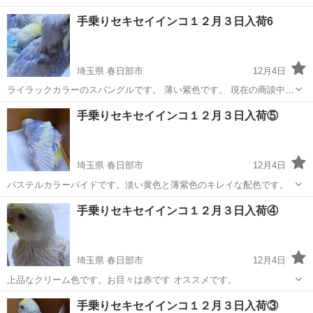
０，０００ オスだけ１０，０００円 メスだけ１３，０００円です。
埼玉
春日部市
その他のペット
羽衣
手乗りセキセイインコ１２月３日入荷6
何件かお問い合わせ来ていますが 来店が優先です。 ご理解下さい。
ご自宅で雛...
埼玉県 春日部市
12月4日
ライラックカラーのスパングルです。 薄い紫色です。 現在の商談中で
す。
埼玉
春日部市
その他のペット
セキセイインコ
手乗りセキセイインコ１２月３日入荷⑤
埼玉県 春日部市
12月4日
パステルカラーパイドです。淡い黄色と薄紫色のキレイな配色です。
埼玉
春日部市
その他のペット
セキセイインコ
手乗りセキセイインコ１２月３日入荷④
埼玉県 春日部市
12月4日
上品なクリーム色です。お目々は赤です オススメです。
埼玉
春日部市
その他のペット
セキセイインコ
手乗りセキセイインコ１２月３日入荷③