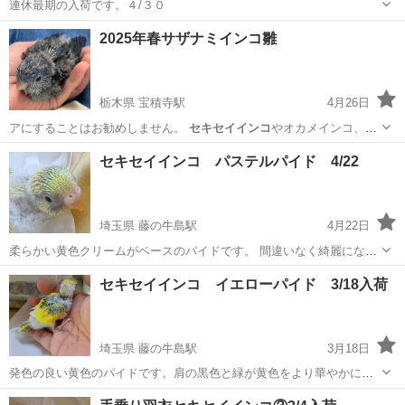
連休最期の入荷です。４/３０
埼玉
春日部市
藤の牛島駅
ペット
セキセイインコ
2025年春サザナミインコ雛
栃木県 宝積寺駅
4月26日
アにすることはお勧めしません。
セキセイインコ
やオカメインコ、文
鳥を飼ったことの…
栃木
塩谷郡
宝積寺駅
その他のペット
サザナミインコ
セキセイインコ パステルパイド 4/22
埼玉県 藤の牛島駅
4月22日
柔らかい黄色クリームがベースのパイドです。 間違いなく綺麗になり
ます！ クリーム黄色系の中にブルーが入り少し珍しいタイプの色合い
埼玉
春日部市
藤の牛島駅
ペット
セキセイインコ
セキセイインコ イエローパイド 3/18入荷
です、 水木曜日定休日 09060246213 春日部市緑町４−２−６０ １２時
から１９時ま...
埼玉県 藤の牛島駅
3月18日
発色の良い黄色のパイドです。肩の黒色と緑が黄色をより華やかにし
ています。 2600円税別です。
埼玉
春日部市
藤の牛島駅
ペット
セキセイインコ