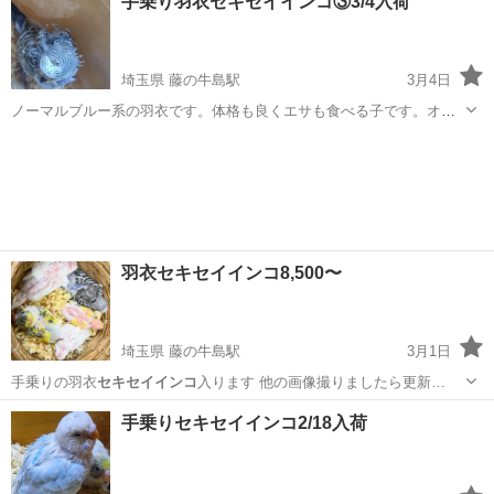
手乗り羽衣セキセイインコ③3/4入荷
埼玉県 藤の牛島駅
3月4日
ノーマルブルー系の羽衣です。体格も良くエサも食べる子です。オス
スメです。なかなか手乗りの羽衣は入らないから是非春に向けて家族
埼玉
春日部市
藤の牛島駅
その他のペット
羽衣
にして下さい。
羽衣セキセイインコ8,500〜
埼玉県 藤の牛島駅
3月1日
手乗りの羽衣
セキセイインコ
入ります 他の画像撮りましたら更新…
埼玉
春日部市
藤の牛島駅
その他のペット
羽衣
手乗りセキセイインコ2/18入荷