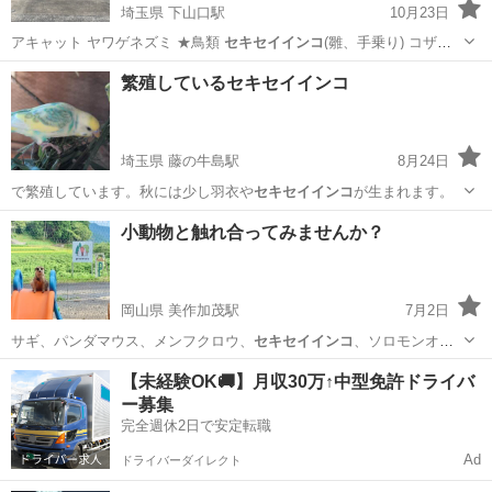
埼玉県 下山口駅
10月23日
アキャット ヤワゲネズミ ★鳥類
セキセイインコ
(雛、手乗り) コザク
ラインコ …
埼玉
所沢市
下山口駅
ペットショップ
ミーアキャット
繁殖しているセキセイインコ
埼玉県 藤の牛島駅
8月24日
で繁殖しています。秋には少し羽衣や
セキセイインコ
が生まれます。
埼玉
春日部市
藤の牛島駅
引っ越し
セキセイインコ
小動物と触れ合ってみませんか？
岡山県 美作加茂駅
7月2日
サギ、パンダマウス、メンフクロウ、
セキセイインコ
、ソロモンオウ
ム、リクガメ、ヘビ(…
岡山
津山市
美作加茂駅
その他のペット
【未経験OK🚚】月収30万↑中型免許ドライバ
ー募集
ミーアキャット
完全週休2日で安定転職
Ad
ドライバーダイレクト