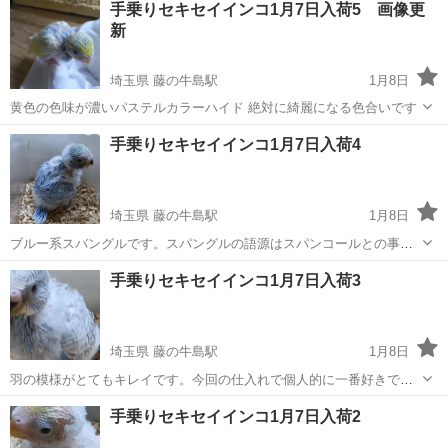
手乗りセキセイインコ1月7日入荷5 画像更
新
埼玉県 藤の牛島駅
1月8日
黄色の色味が濃いパステルカラーハイド 絶対に綺麗になる色合いです
埼玉
春日部市
藤の牛島駅
その他のペット
手乗りセキセイインコ1月7日入荷4
セキセイインコ
埼玉県 藤の牛島駅
1月8日
ブルー系スバングルです。スパングルの語源はスパンコールとの事で
す。
埼玉
春日部市
藤の牛島駅
その他のペット
手乗りセキセイインコ1月7日入荷3
セキセイインコ
埼玉県 藤の牛島駅
1月8日
羽の模様がとてもキレイです。今回の仕入れで個人的に一番好きで
す。背中やお腹はブルーで翼はグレーの波々柄です。
埼玉
春日部市
藤の牛島駅
その他のペット
手乗りセキセイインコ1月7日入荷2
セキセイインコ