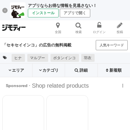
アプリならお得な情報を見逃さない！
インストール
アプリで開く
全国
検索
ログイン
投稿
「セキセイインコ」の広告の無料掲載
人気キーワード
ヒナ
マルプー
ボタンインコ
羽衣
エリア
カテゴリ
詳細
新着順