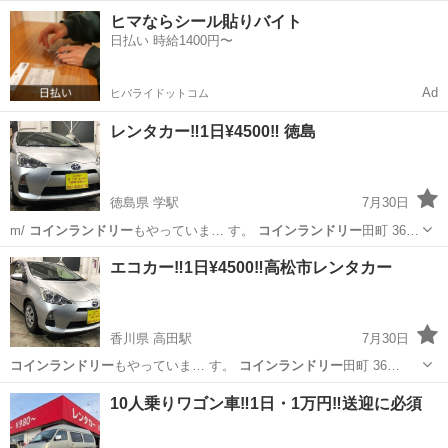
インランドリー
もやっていま… す。
コインランドリー
田町 36…
香川
高松市
高田駅
引っ越し
レンタカー
ヒマならシール貼りバイト
日払い 時給1400円〜
Ad
ヒバライドットコム
レンタカー‼️1日¥4500‼️ 徳島
徳島県 学駅
7月30日
m/
コインランドリー
もやっていま… す。
コインランドリー
田町 36…
徳島
阿波市
学駅
引っ越し
コインランドリー
エコカー‼️1日¥4500‼️高松市レンタカー
香川県 高田駅
7月30日
コインランドリー
もやっていま… す。
コインランドリー
田町 36…
香川
高松市
高田駅
その他
コインランドリー
10人乗りワゴン車‼️1日・1万円‼️送迎に必須