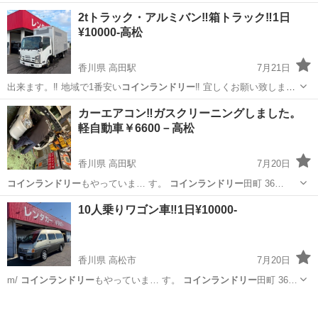
香川
高松市
学園通り駅
その他
コインランドリー
2tトラック・アルミバン‼️箱トラック‼️1日
¥10000-高松
香川県 高田駅
7月21日
出来ます。‼️ 地域で1番安い
コインランドリー
‼️ 宜しくお願い致しま
す。 …
香川
高松市
高田駅
引っ越し
ホームページ
カーエアコン‼️ガスクリーニングしました。
軽自動車￥6600－高松
香川県 高田駅
7月20日
コインランドリー
もやっていま… す。
コインランドリー
田町 36…
香川
高松市
高田駅
車検
カーエアコン
10人乗りワゴン車‼️1日¥10000-
香川県 高松市
7月20日
m/
コインランドリー
もやっていま… す。
コインランドリー
田町 36…
香川
高松市
便利屋
コインランドリー