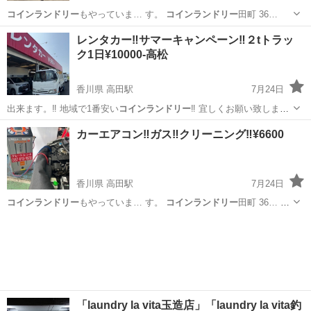
コインランドリー
もやっていま… す。
コインランドリー
田町 36…
香川
高松市
高田駅
その他
レンタカー
レンタカー‼️サマーキャンペーン‼️２tトラッ
ク1日¥10000-高松
香川県 高田駅
7月24日
出来ます。‼️ 地域で1番安い
コインランドリー
‼️ 宜しくお願い致しま
す。 …
香川
高松市
高田駅
その他
レンタカー
カーエアコン‼️ガス‼️クリーニング‼️¥6600
香川県 高田駅
7月24日
コインランドリー
もやっていま… す。
コインランドリー
田町 36… タ
カー ＃
コインランドリー
＃レンタ…
香川
高松市
高田駅
リサイクルショップ
レンタカー
「laundry la vita玉造店」「laundry la vita釣