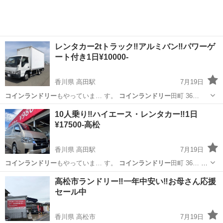
レンタカー2tトラック‼️アルミバン‼️パワーゲ
ート付き1日¥10000-
香川県 高田駅
7月19日
コインランドリー
もやっていま… す。
コインランドリー
田町 36…
香川
高松市
高田駅
引っ越し
パワーゲート
10人乗り‼️ハイエース・レンタカー‼️1日
¥17500-高松
香川県 高田駅
7月19日
コインランドリー
もやっていま… す。
コインランドリー
田町 36… 人
乗り #
コインランドリー
#洗濯 …
香川
高松市
高田駅
運転代行
レンタカー
高松市ランドリー‼️一年中安い‼️お母さん応援
セール中
香川県 高松市
7月19日