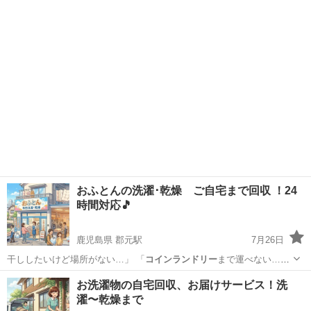
補償は御座いませ…
沖縄
中頭郡
ハウスクリーニング
ホームページ
おふとんの洗濯･乾燥 ご自宅まで回収 ！24
時間対応🎵
鹿児島県 郡元駅
7月26日
干ししたいけど場所がない…」 「
コインランドリー
まで運べない…」
「たまった洗濯…
鹿児島
鹿児島市
郡元駅
その他
コインランドリー
お洗濯物の自宅回収、お届けサービス！洗
濯〜乾燥まで