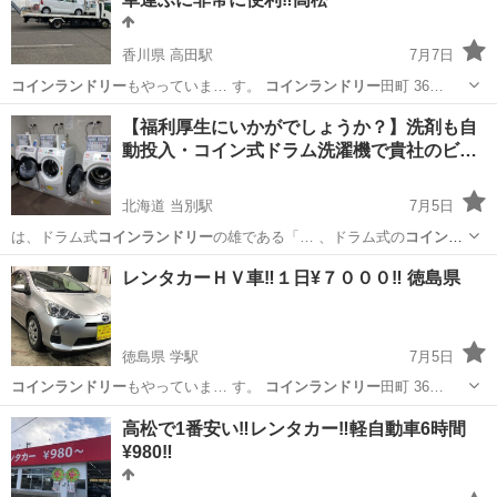
香川県 高田駅
7月7日
コインランドリー
もやっていま… す。
コインランドリー
田町 36…
香川
高松市
高田駅
引っ越し
レンタカー
【福利厚生にいかがでしょうか？】洗剤も自
動投入・コイン式ドラム洗濯機で貴社のビ…
北海道 当別駅
7月5日
は、ドラム式
コインランドリー
の雄である「… 、ドラム式の
コインラ
ンドリー
機器の設置、…
北海道
石狩郡
当別駅
便利屋
レンタカーＨＶ車‼️１日¥７０００‼️ 徳島県
徳島県 学駅
7月5日
コインランドリー
もやっていま… す。
コインランドリー
田町 36…
徳島
阿波市
学駅
その他
コインランドリー
高松で1番安い‼️レンタカー‼️軽自動車6時間
¥980‼️