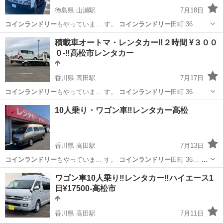
徳島県 山瀬駅
7月18日
コインランドリー
もやっていま… す。
コインランドリー
田町 36…
徳島
阿波市
山瀬駅
引っ越し
レンタカー
積載車オートマ・レンタカー‼️２時間 ¥３００
０-‼️高松市レンタカー
香川県 高田駅
7月17日
コインランドリー
もやっていま… す。
コインランドリー
田町 36…
香川
高松市
高田駅
その他
レンタカー
10人乗り・ワゴン車‼️レンタカー高松
香川県 高田駅
7月13日
コインランドリー
もやっていま… す。
コインランドリー
田町 36… 人
乗り #
コインランドリー
#洗濯 …
香川
高松市
高田駅
引っ越し
レンタカー
ワゴン車10人乗り‼️レンタカー‼️ハイエース1
日¥17500-高松市
香川県 高田駅
7月11日