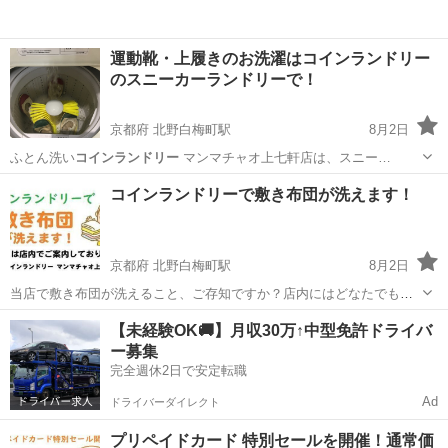
運動靴・上履きのお洗濯はコインランドリー
のスニーカーランドリーで！
京都府 北野白梅町駅
8月2日
ふとん洗い
コインランドリー
マンマチャオ上七軒店は、スニー…
京都
京都市
北野白梅町駅
その他
コインランドリー
コインランドリーで敷き布団が洗えます！
京都府 北野白梅町駅
8月2日
当店で敷き布団が洗えること、ご存知ですか？店内にはどなたでも敷
き布団をかんたんにお洗濯できるご案内と、必要なグッズをご用意し
京都
京都市
北野白梅町駅
その他
コインランドリー
【未経験OK🚚】月収30万↑中型免許ドライバ
ております。 この機会にぜひお試しください。 【お店の情報はこちら
ー募集
から】 ホームページ...
完全週休2日で安定転職
Ad
ドライバーダイレクト
プリペイドカード 特別セールを開催！通常価