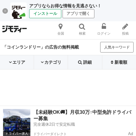
アプリならお得な情報を見逃さない！
インストール
アプリで開く
全国
検索
ログイン
投稿
「コインランドリー」の広告の無料掲載
人気キーワード
エリア
カテゴリ
詳細
新着順
【未経験OK🚚】月収30万↑中型免許ドライバ
ー募集
完全週休2日で安定転職
Ad
ドライバーダイレクト