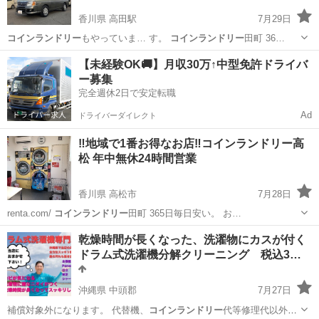
香川県 高田駅
7月29日
コインランドリー
もやっていま… す。
コインランドリー
田町 36…
香川
高松市
高田駅
その他
コインランドリー
【未経験OK🚚】月収30万↑中型免許ドライバ
ー募集
完全週休2日で安定転職
Ad
ドライバーダイレクト
‼️地域で1番お得なお店‼️コインランドリー高
松 年中無休24時間営業
香川県 高松市
7月28日
renta.com/
コインランドリー
田町 365日毎日安い。 お…
香川
高松市
その他
コインランドリー
乾燥時間が長くなった、洗濯物にカスが付く
ドラム式洗濯機分解クリーニング 税込3…
沖縄県 中頭郡
7月27日
補償対象外になります。 代替機、
コインランドリー
代等修理代以外の