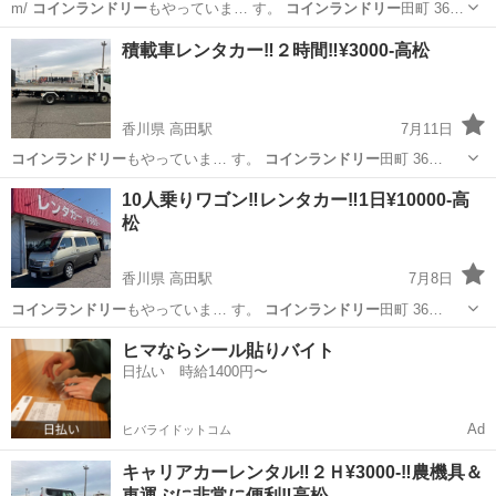
m/
コインランドリー
もやっていま… す。
コインランドリー
田町 36…
香川
高松市
高田駅
運転代行
レンタカー
積載車レンタカー‼️２時間‼️¥3000-高松
香川県 高田駅
7月11日
コインランドリー
もやっていま… す。
コインランドリー
田町 36…
香川
高松市
高田駅
運搬代行
レンタカー
10人乗りワゴン‼️レンタカー‼️1日¥10000-高
松
香川県 高田駅
7月8日
コインランドリー
もやっていま… す。
コインランドリー
田町 36…
香川
高松市
高田駅
引っ越し
レンタカー
ヒマならシール貼りバイト
日払い 時給1400円〜
Ad
ヒバライドットコム
キャリアカーレンタル‼️２Ｈ¥3000-‼️農機具＆
車運ぶに非常に便利‼️高松