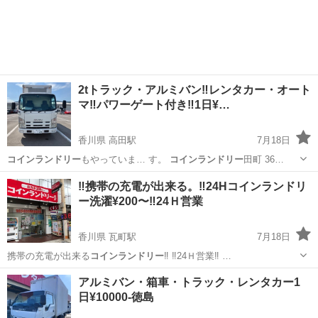
2tトラック・アルミバン‼️レンタカー・オート
マ‼️パワーゲート付き‼️1日¥…
香川県 高田駅
7月18日
コインランドリー
もやっていま… す。
コインランドリー
田町 36…
香川
高松市
高田駅
引っ越し
コインランドリー
‼️携帯の充電が出来る。‼️24Hコインランドリ
ー洗濯¥200〜‼️24Ｈ営業
香川県 瓦町駅
7月18日
携帯の充電が出来る
コインランドリー
‼️ ‼️24Ｈ営業‼️ …
香川
高松市
瓦町駅
その他
コインランドリー
アルミバン・箱車・トラック・レンタカー1
日¥10000-徳島