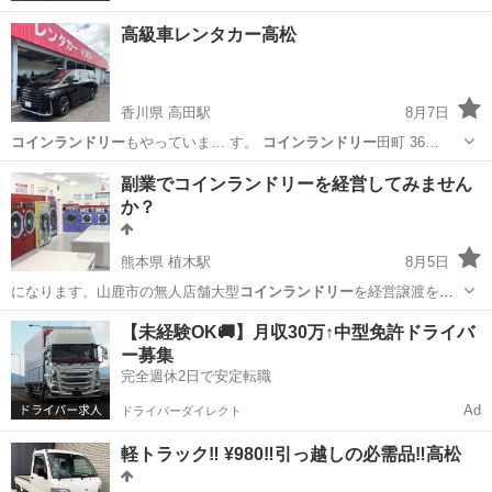
高級車レンタカー高松
香川県 高田駅
8月7日
コインランドリー
もやっていま… す。
コインランドリー
田町 36…
香川
高松市
高田駅
その他
レンタカー
副業でコインランドリーを経営してみません
か？
熊本県 植木駅
8月5日
になります。山鹿市の無人店舗大型
コインランドリー
を経営譲渡を考
えたいます。自営業…
熊本
山鹿市
植木駅
その他
コインランドリー
【未経験OK🚚】月収30万↑中型免許ドライバ
ー募集
完全週休2日で安定転職
Ad
ドライバーダイレクト
軽トラック‼️ ¥980‼️引っ越しの必需品‼️高松