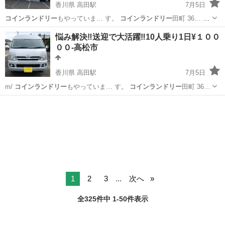
香川県 高田駅
7月5日
コインランドリー
もやっていま… す。
コインランドリー
田町 36… タ
カー ＃
コインランドリー
＃レンタ…
香川
高松市
高田駅
運転代行
レンタカー
悩み解決‼️送迎で大活躍‼️10人乗り1日¥１００
００-高松市
香川県 高田駅
7月5日
m/
コインランドリー
もやっていま… す。
コインランドリー
田町 36…
香川
高松市
高田駅
その他
レンタカー
1
2
3
...
次へ
全325件中 1-50件表示