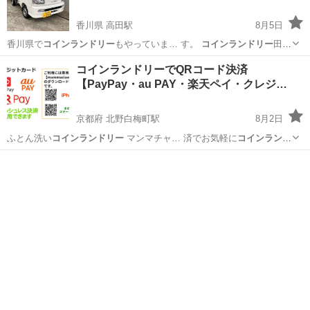
香川県 高田駅
8月5日
香川県で
コインランドリー
もやっていま… す。
コインランドリー
田町
36…
香川
高松市
高田駅
引っ越し
軽トラック
コインランドリーでQRコード決済
【PayPay・au PAY・楽天ペイ・クレジ…
京都府 北野白梅町駅
8月2日
ふとん洗い
コインランドリー
マンマチャ… 済でお気軽に
コインランド
リー
を使ってみ…
京都
京都市
北野白梅町駅
その他
PayPay