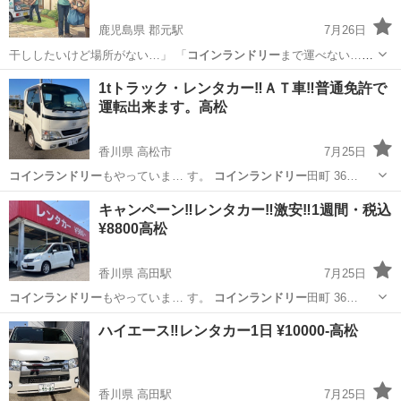
鹿児島県 郡元駅
7月26日
干ししたいけど場所がない…」 「
コインランドリー
まで運べない…」
「たまった洗濯…
鹿児島
鹿児島市
郡元駅
便利屋
コインランドリー
1tトラック・レンタカー‼️ＡＴ車‼️普通免許で
運転出来ます。高松
香川県 高松市
7月25日
コインランドリー
もやっていま… す。
コインランドリー
田町 36…
香川
高松市
引っ越し
レンタカー
キャンペーン‼️レンタカー‼️激安‼️1週間・税込
¥8800高松
香川県 高田駅
7月25日
コインランドリー
もやっていま… す。
コインランドリー
田町 36…
香川
高松市
高田駅
その他
コインランドリー
ハイエース‼️レンタカー1日 ¥10000-高松
香川県 高田駅
7月25日