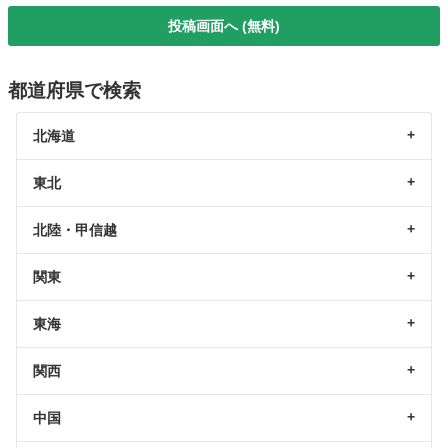
投稿画面へ (無料)
都道府県で検索
北海道
東北
北陸・甲信越
関東
東海
関西
中国