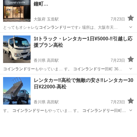
鐘町…
大阪府 玉造駅
7月23日
とってもオシャレな
コインランドリー
です♪ 場所は、大阪市天…
大阪
大阪市
玉造駅
その他
コインランドリー
1tトラック・レンタカー1日¥5000-‼️引越し応
援プラン高松
香川県 高田駅
7月23日
コインランドリー
もやっていま… す。
コインランドリー
田町 36…
香川
高松市
高田駅
引っ越し
レンタカー
レンタカー‼️高松で無敵の安さ‼️レンタカー30
日¥22000-高松
香川県 高田駅
7月23日
す。
コインランドリー
もやっていま… す。
コインランドリー
田町
36…
香川
高松市
高田駅
その他
コインランドリー