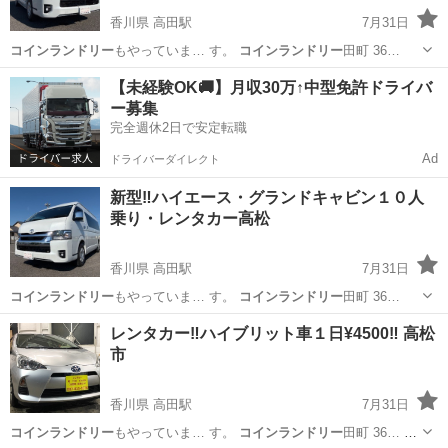
香川県 高田駅
7月31日
コインランドリー
もやっていま… す。
コインランドリー
田町 36…
香川
高松市
高田駅
その他
レンタカー
【未経験OK🚚】月収30万↑中型免許ドライバ
ー募集
完全週休2日で安定転職
Ad
ドライバーダイレクト
新型‼️ハイエース・グランドキャビン１０人
乗り・レンタカー高松
香川県 高田駅
7月31日
コインランドリー
もやっていま… す。
コインランドリー
田町 36…
香川
高松市
高田駅
その他
レンタカー
レンタカー‼️ハイブリット車１日¥4500‼️ 高松
市
香川県 高田駅
7月31日
コインランドリー
もやっていま… す。
コインランドリー
田町 36…
コ