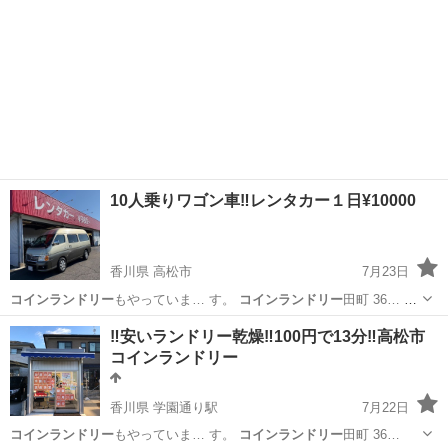
10人乗りワゴン車‼️レンタカー１日¥10000
香川県 高松市
7月23日
コインランドリー
もやっていま… す。
コインランドリー
田町 36… 人
乗り #
コインランドリー
#洗濯 …
香川
高松市
その他
レンタカー
‼️安いランドリー乾燥‼️100円で13分‼️高松市
コインランドリー
香川県 学園通り駅
7月22日
コインランドリー
もやっていま… す。
コインランドリー
田町 36…