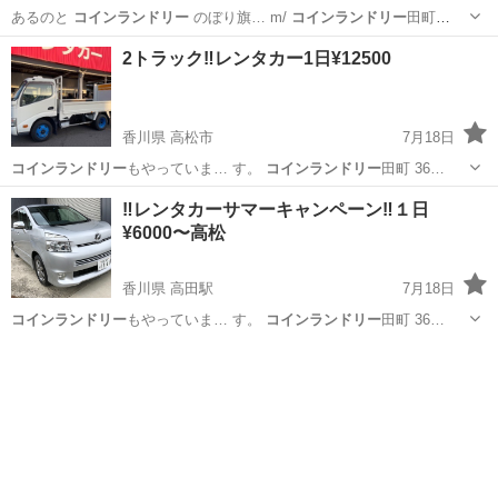
あるのと
コインランドリー
のぼり旗… m/
コインランドリー
田町
36… 7 ＃
コインランドリー
＃梅雨 …
香川
高松市
その他
コインランドリー
2トラック‼️レンタカー1日¥12500
香川県 高松市
7月18日
コインランドリー
もやっていま… す。
コインランドリー
田町 36…
香川
高松市
引っ越し
レンタカー
‼️レンタカーサマーキャンペーン‼️１日
¥6000〜高松
香川県 高田駅
7月18日
コインランドリー
もやっていま… す。
コインランドリー
田町 36…
香川
高松市
高田駅
その他
コインランドリー