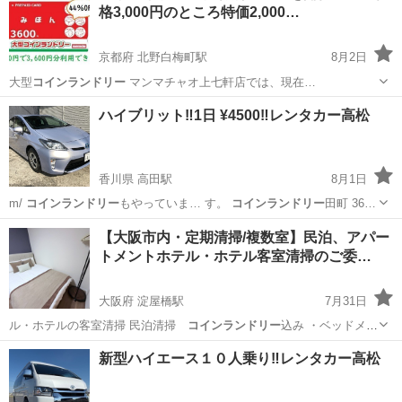
格3,000円のところ特価2,000…
京都府 北野白梅町駅
8月2日
大型
コインランドリー
マンマチャオ上七軒店では、現在…
京都
京都市
北野白梅町駅
その他
自動販売機
ハイブリット‼️1日 ¥4500‼️レンタカー高松
香川県 高田駅
8月1日
m/
コインランドリー
もやっていま… す。
コインランドリー
田町 36…
香川
高松市
高田駅
便利屋
コインランドリー
【大阪市内・定期清掃/複数室】民泊、アパー
トメントホテル・ホテル客室清掃のご委…
大阪府 淀屋橋駅
7月31日
ル・ホテルの客室清掃 民泊清掃
コインランドリー
込み ・ベッドメイ
キング（ホテル…
大阪
大阪市
淀屋橋駅
その他
新型ハイエース１０人乗り‼️レンタカー高松